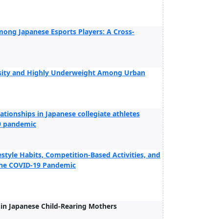
mong Japanese Esports Players: A Cross-
besity and Highly Underweight Among Urban
lationships in Japanese collegiate athletes
19 pandemic
estyle Habits, Competition-Based Activities, and
 the COVID-19 Pandemic
in Japanese Child-Rearing Mothers