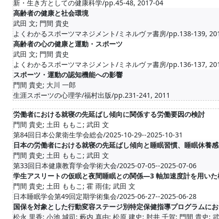
新・生き方としての健康科学/pp.45-48, 2017-04
高齢者の健康と社会環境
武田 文; 門間 貴史
よくわかるスポーツマネジメント/ミネルヴァ書房/pp.138-139, 201
高齢者の心の健康と運動・スポーツ
武田 文; 門間 貴史
よくわかるスポーツマネジメント/ミネルヴァ書房/pp.136-137, 201
スポーツ・運動の認知機能への影響
門間 貴史; 大川 一郎
生涯スポーツの心理学/福村出版/pp.231-241, 2011
労働者における就寝の先延ばし傾向に関係する労働要因の検討
門間 貴史; 土田 ももこ; 武田 文
第84回日本公衆衛生学会総会/2025-10-29--2025-10-31
日本の労働者における就寝の先延ばし傾向と睡眠習慣、睡眠休養感
門間 貴史; 土田 ももこ; 武田 文
第33回日本健康教育学会学術大会/2025-07-05--2025-07-06
学生アスリートの仮眠と夜間睡眠との関係―3 軸加速度計を用いた
門間 貴史; 土田 ももこ; 霍 雨佳; 武田 文
日本睡眠学会第49回定期学術集会/2025-06-27--2025-06-28
国保を対象とした行動変容ステージ別特定保健指導プログラムにお
松永 里香; 小池 城司; 藪内 真由; 松原 建史; 肘井 千賀; 門間 貴史; 