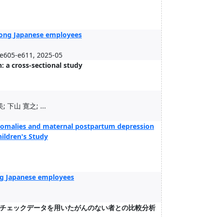
mong Japanese employees
.e605-e611, 2025-05
 a cross-sectional study
下山 寛之; ...
anomalies and maternal postpartum depression
ildren's Study
ng Japanese employees
チェックデータを用いたがんのない者との比較分析