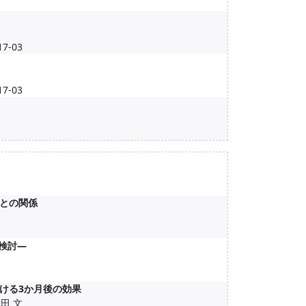
7-03
7-03
との関係
検討―
ける3か月後の効果
武田 文