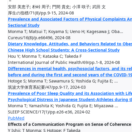
－
安部 美恵子; 朴峠 周子; 門間 貴史; 小澤 咲子; 武田 文
厚生の指標/71(8)/pp.9-15, 2024-08
Prevalence and Associated Factors of Physical Complaints A
Sectional Study
Monma T; Matsui T; Koyama S; Ueno H; Kagesawa J; Oba...
Cureus/16(8)/p.e66496, 2024-08
Dietary Knowledge, Attitudes, and Behaviors Related to O
Chinese High School Students: A Cross-Sectional Study
Hou Y; Monma T; Kataoka C; Takeda F
International Journal of Public Health/69/pp.1-8, 2024-08
Differences in mental health, psychosocial factors, and its re
before and during the first and second years of the COVID-
Hotoge S; Monma T; Sawamura S; Yoshida G; Fujita E; ...
筑波大学体育系紀要/47/pp.9-17, 2024-03
Prevalence of Poor Sleep Quality and its Association with Lif
Psychological Distress in Japanese Student-Athletes during
Monma T; Yamashita K; Yoshida G; Fujita E; Miyazawa ...
SLEEP SCIENCE/17(1)/pp.e26-e36, 2024-02
PubMed
Effects of a Communication Program on Sense of Coherence 
Y Ishii; T Monma; S Hotoge; F Takeda