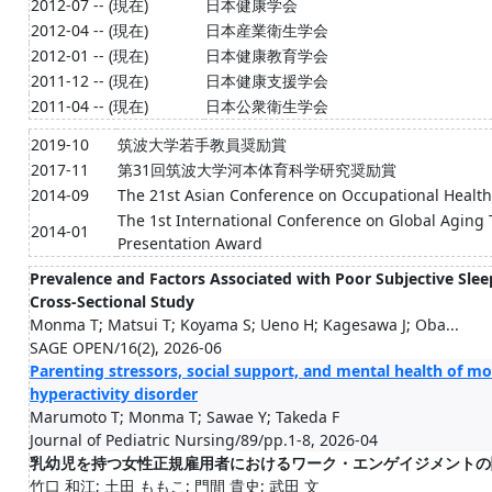
2012-07 -- (現在)
日本健康学会
2012-04 -- (現在)
日本産業衛生学会
2012-01 -- (現在)
日本健康教育学会
2011-12 -- (現在)
日本健康支援学会
2011-04 -- (現在)
日本公衆衛生学会
2019-10
筑波大学若手教員奨励賞
2017-11
第31回筑波大学河本体育科学研究奨励賞
2014-09
The 21st Asian Conference on Occupational Heal
The 1st International Conference on Global Aging
2014-01
Presentation Award
Prevalence and Factors Associated with Poor Subjective Slee
Cross-Sectional Study
Monma T; Matsui T; Koyama S; Ueno H; Kagesawa J; Oba...
SAGE OPEN/16(2), 2026-06
Parenting stressors, social support, and mental health of mot
hyperactivity disorder
Marumoto T; Monma T; Sawae Y; Takeda F
Journal of Pediatric Nursing/89/pp.1-8, 2026-04
乳幼児を持つ女性正規雇用者におけるワーク・エンゲイジメントの
竹口 和江; 土田 ももこ; 門間 貴史; 武田 文