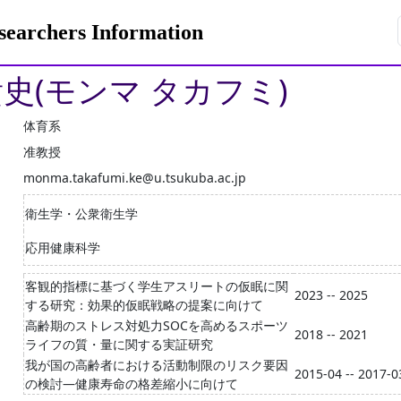
rchers Information
貴史(モンマ タカフミ)
体育系
准教授
monma.takafumi.ke@u.tsukuba.ac.jp
衛生学・公衆衛生学
応用健康科学
客観的指標に基づく学生アスリートの仮眠に関
2023 -- 2025
する研究：効果的仮眠戦略の提案に向けて
高齢期のストレス対処力SOCを高めるスポーツ
2018 -- 2021
ライフの質・量に関する実証研究
我が国の高齢者における活動制限のリスク要因
2015-04 -- 2017-0
の検討―健康寿命の格差縮小に向けて