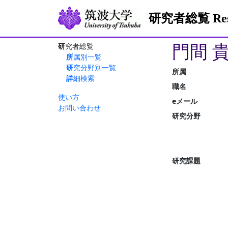
研究者総覧 Resea
門間 
研究者総覧
所属別一覧
研究分野別一覧
所属
詳細検索
職名
使い方
eメール
お問い合わせ
研究分野
研究課題