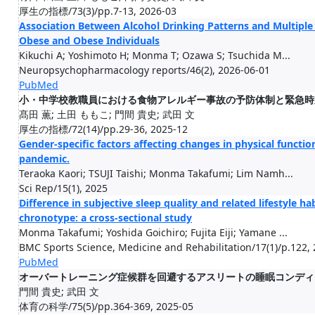
厚生の指標/73(3)/pp.7-13, 2026-03
Association Between Alcohol Drinking Patterns and Multip
Obese and Obese Individuals
Kikuchi A; Yoshimoto H; Monma T; Ozawa S; Tsuchida M...
Neuropsychopharmacology reports/46(2), 2026-06-01
PubMed
小・中学校教職員における食物アレルギー事故の予防体制と緊急時
髙田 薫; 土田 ももこ; 門間 貴史; 武田 文
厚生の指標/72(14)/pp.29-36, 2025-12
Gender-specific factors affecting changes in physical funct
pandemic.
Teraoka Kaori; TSUJI Taishi; Monma Takafumi; Lim Namh...
Sci Rep/15(1), 2025
Difference in subjective sleep quality and related lifestyle h
chronotype: a cross-sectional study
Monma Takafumi; Yoshida Goichiro; Fujita Eiji; Yamane ...
BMC Sports Science, Medicine and Rehabilitation/17(1)/p.122,
PubMed
オーバートレーニング症候群を回避するアスリートの睡眠コンディ
門間 貴史; 武田 文
体育の科学/75(5)/pp.364-369, 2025-05