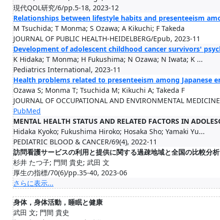
現代QOL研究/6/pp.5-18, 2023-12
Relationships between lifestyle habits and presenteeism a
M Tsuchida; T Monma; S Ozawa; A Kikuchi; F Takeda
JOURNAL OF PUBLIC HEALTH-HEIDELBERG/Epub, 2023-11
Development of adolescent childhood cancer survivors' psych
K Hidaka; T Monma; H Fukushima; N Ozawa; N Iwata; K ...
Pediatrics International, 2023-11
Health problems related to presenteeism among Japanese 
Ozawa S; Monma T; Tsuchida M; Kikuchi A; Takeda F
JOURNAL OF OCCUPATIONAL AND ENVIRONMENTAL MEDICINE/66
PubMed
MENTAL HEALTH STATUS AND RELATED FACTORS IN ADOLE
Hidaka Kyoko; Fukushima Hiroko; Hosaka Sho; Yamaki Yu...
PEDIATRIC BLOOD & CANCER/69(4), 2022-11
訪問看護サービスの利用と提供に関する過疎地域と全国の比較分析
杉井 たつ子; 門間 貴史; 武田 文
厚生の指標/70(6)/pp.35-40, 2023-06
さらに表示...
身体，身体活動，睡眠と健康
武田 文; 門間 貴史