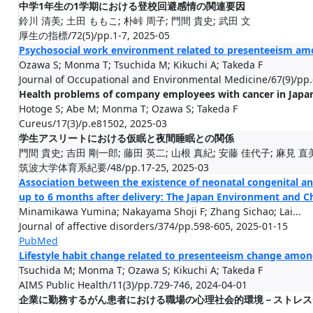
中学1年生の1学期における登校回避感情の関連要因
鈴川 清美; 土田 ももこ; 朴峠 周子; 門間 貴史; 武田 文
厚生の指標/72(5)/pp.1-7, 2025-05
Psychosocial work environment related to presenteeism a
Ozawa S; Monma T; Tsuchida M; Kikuchi A; Takeda F
Journal of Occupational and Environmental Medicine/67(9)/pp
Health problems of company employees with cancer in Japan:
Hotoge S; Abe M; Monma T; Ozawa S; Takeda F
Cureus/17(3)/p.e81502, 2025-03
学生アスリートにおける仮眠と夜間睡眠との関係
門間 貴史; 吉田 剛一郎; 藤田 英二; 山根 真紀; 安藤 佳代子; 麻見 直美; 
筑波大学体育系紀要/48/pp.17-25, 2025-03
Association between the existence of neonatal congenital 
up to 6 months after delivery: The Japan Environment and Ch
Minamikawa Yumina; Nakayama Shoji F; Zhang Sichao; Lai...
Journal of affective disorders/374/pp.598-605, 2025-01-15
PubMed
Lifestyle habit change related to presenteeism change amo
Tsuchida M; Monma T; Ozawa S; Kikuchi A; Takeda F
AIMS Public Health/11(3)/pp.729-746, 2024-04-01
企業に勤務するがん患者における職場の心理社会的環境－ストレス