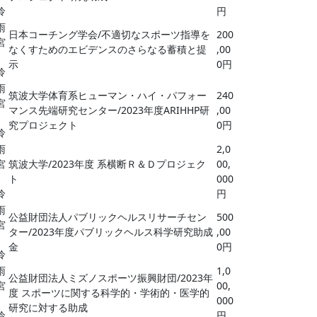
怜
円
雨
日本コーチング学会/不適切なスポーツ指導を
200
宮
なくすためのエビデンスのさらなる蓄積と提
,00
示
0円
怜
雨
筑波大学体育系ヒューマン・ハイ・パフォー
240
宮
マンス先端研究センター/2023年度ARIHHP研
,00
究プロジェクト
0円
怜
雨
2,0
宮
筑波大学/2023年度 系横断Ｒ＆Ｄプロジェク
00,
ト
000
怜
円
雨
公益財団法人パブリックヘルスリサーチセン
500
宮
ター/2023年度パブリックヘルス科学研究助成
,00
金
0円
怜
雨
1,0
公益財団法人ミズノスポーツ振興財団/2023年
宮
00,
度 スポーツに関する科学的・学術的・医学的
000
研究に対する助成
怜
円