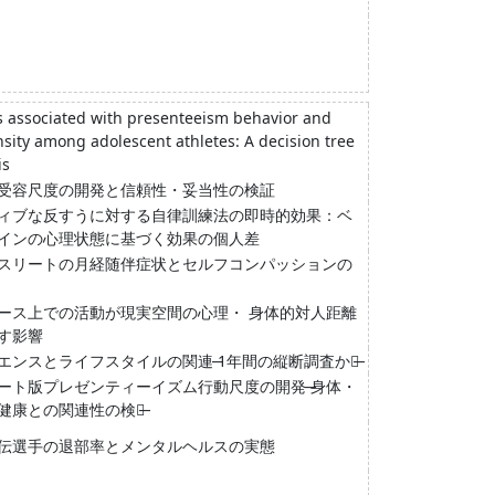
s associated with presenteeism behavior and
sity among adolescent athletes: A decision tree
is
受容尺度の開発と信頼性・妥当性の検証
ィブな反すうに対する自律訓練法の即時的効果：ベ
インの心理状態に基づく効果の個人差
スリートの月経随伴症状とセルフコンパッションの
ース上での活動が現実空間の心理・ 身体的対人距離
す影響
エンスとライフスタイルの関連 ̶1年間の縦断調査から̶
ート版プレゼンティーイズム⾏動尺度の開発 ̶⾝体・
健康との関連性の検討̶
伝選手の退部率とメンタルヘルスの実態