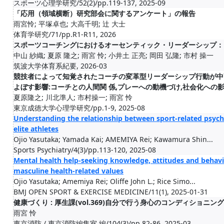
スポーツ心理学研究/52(2)/pp.119-137, 2025-09
「応用（領域横断）研究部会に関するアンケート」の報告
雨宮怜; 平塚卓也; 大高千明; 辻 大士
体育学研究/71/pp.R1-R11, 2026
スポーツコーチングにおけるオーセンティック・リーダーシップ：
中山 紗織; 夏原 隆之; 雨宮 怜; 小井土 正亮; 岡田 弘隆; 市村 操一
筑波大学体育系紀要, 2026-03
競技者によって知覚されたコーチの変革型リーダーシップ行動が中
よぼす影響:コーチとの人間関 係,プレーへの動機づけ,社会化への
夏原隆之; 川北準人; 市村操一; 雨宮 怜
東京成徳大学心理学研究/pp.1-9, 2025-08
Understanding the relationship between sport-related psych
elite athletes
Ojio Yasutaka; Yamada Kai; AMEMIYA Rei; Kawamura Shin...
Sports Psychiatry/4(3)/pp.113-120, 2025-08
Mental health help-seeking knowledge, attitudes and behavio
masculine health-related values
Ojio Yasutaka; Amemiya Rei; Oliffe John L.; Rice Simo...
BMJ OPEN SPORT & EXERCISE MEDICINE/11(1), 2025-01-31
健康づくり : 厚生課(vol.369)自分で行う身心のコンディショニ
雨宮 怜
東京消防 / 東京消防編集室 編/104(3)/pp.82-86, 2025-03