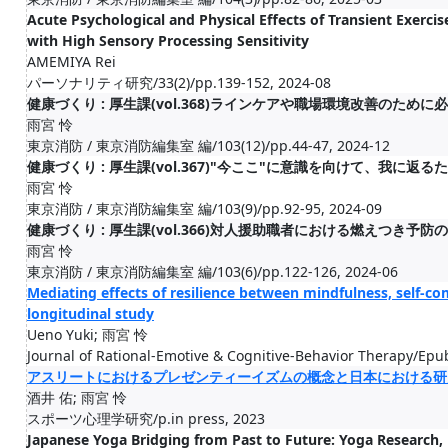
Acute Psychological and Physical Effects of Transient Exerci
with High Sensory Processing Sensitivity
AMEMIYA Rei
パーソナリティ研究/33(2)/pp.139-152, 2024-08
健康づくり : 厚生課(vol.368)ラインケアや職場環境改善のため
雨宮 怜
東京消防 / 東京消防編集室 編/103(12)/pp.44-47, 2024-12
健康づくり : 厚生課(vol.367)"今ここ"に意識を向けて、我に
雨宮 怜
東京消防 / 東京消防編集室 編/103(9)/pp.92-95, 2024-09
健康づくり : 厚生課(vol.366)対人援助職者における燃えつき
雨宮 怜
東京消防 / 東京消防編集室 編/103(6)/pp.122-126, 2024-06
Mediating effects of resilience between mindfulness, self-co
longitudinal study
Ueno Yuki; 雨宮 怜
Journal of Rational-Emotive & Cognitive-Behavior Therapy/Epub
アスリートにおけるプレゼンティーイズムの概念と日本における研
酒井 佑; 雨宮 怜
スポーツ心理学研究/p.in press, 2023
Japanese Yoga Bridging from Past to Future: Yoga Research,