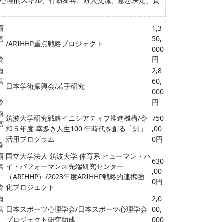
心理的スキル、行動変容、対人交流、意志決定、賛
雨
1,3
宮
50,
/ARIHHP重点戦略プロジェクト
000
怜
円
雨
2,8
宮
60,
日本学術振興会/若手研究
000
怜
円
雨
筑波大学研究戦略イニシアティブ推進機構/令
750
宮
和５年度 幸多き人生100 年時代を創る「知」
,00
活用プログラム
0円
怜
雨
国立大学法人 筑波大学 体育系 ヒューマン・ハ
630
宮
イ・パフォーマンス先端研究センター
,00
（ARIHHP）/2023年度ARIHHP戦略的連携強
0円
怜
化プロジェクト
雨
2,0
宮
日本スポーツ心理学会/日本スポーツ心理学会
00,
プロジェクト研究助成
000