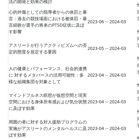
法の開発と効果の検討
心的外傷としての指導者からの体罰と暴
言：過去の競技場面における被体罰・暴
2023-06 -- 2024-03
言経験が選手の将来のPTSD症状に及ぼ
す影響
アスリートが行うアクティビズムへの否
2023-05 -- 2024-03
定的態度を規定する要因
人の健康とパフォーマンス、社会的連携
に 対するメタバースの活用可能性：多
2023-04 -- 2024-03
様な組織集団を対象として
マインドフルネス瞑想が仮想空間と現実
空間における身体所有感および気分状態
2023-04 -- 2024-03
に及ぼす効果
周囲の者に対する対人援助プログラムの
実施がアスリートのメンタルヘルスに及
2023-04 -- 2024-03
ぼす効果