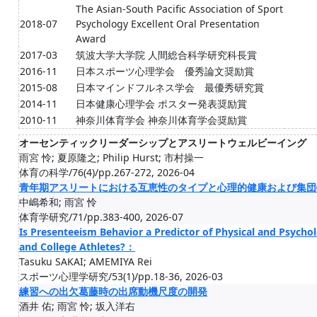
The Asian-South Pacific Association of Sport
2018-07
Psychology Excellent Oral Presentation
Award
2017-03
筑波大学大学院 人間総合科学研究科長賞
2016-11
日本スポーツ心理学会 優秀論文奨励賞
2015-08
日本マインドフルネス学会 最優秀研究賞
2014-11
日本健康心理学会 ポスター発表奨励賞
2010-11
神奈川体育学会 神奈川体育学会奨励賞
オーセンティックリーダーシップとアスリートウェルビーイング
雨宮 怜; 夏原隆之; Philip Hurst; 市村操一
体育の科学/76(4)/pp.267-272, 2026-04
青年期アスリートにおける互恵性のタイプと心理的健康および集団
中嶋希和; 雨宮 怜
体育学研究/71/pp.383-400, 2026-07
Is Presenteeism Behavior a Predictor of Physical and Psycho
and College Athletes?：
Tasuku SAKAI; AMEMIYA Rei
スポーツ心理学研究/53(1)/pp.18-36, 2026-03
練習への出欠葛藤時の出席動機尺度の開発
酒井 佑; 雨宮 怜; 坂入洋右