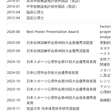
2016-01
高等学校教諭免許状外国語（英語）
2016-01
中学校教諭免許状外国語（英語）
2015-04
臨床心理士
2012-04
認定心理士
Factor
2026-06
Best Poster Presentation Award
propen
analys
2025-09
日本自律訓練学会第48回大会最優秀演題賞
受動的
ネガテ
2025-09
日本自律訓練学会第48回大会優秀演題賞
ースラ
女性ア
2024-10
⽇本スポーツ⼼理学会第51回⼤会優秀発表賞
関連性
メタバ
2024-02
日本心理学会学術大会優秀発表賞
に及ぼ
2023-10
⽇本スポーツ⼼理学会第50回⼤会優秀発表賞
レジリ
アスリ
2023-10
⽇本スポーツ⼼理学会第50回⼤会優秀発表賞
⼼理的
日本スポーツ心理学会第49回大会発表優秀発
2022-10
箱根駅
表賞
2019-11
筑波大学 河本体育科学研究奨励賞