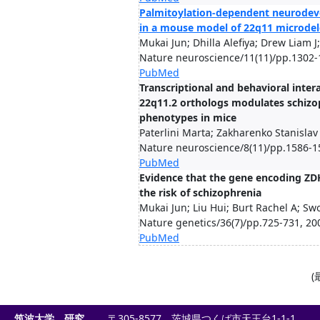
Palmitoylation-dependent neurodeve
in a mouse model of 22q11 microdel
Mukai Jun; Dhilla Alefiya; Drew Liam J;
Nature neuroscience/11(11)/pp.1302-
PubMed
Transcriptional and behavioral inte
22q11.2 orthologs modulates schizo
phenotypes in mice
Paterlini Marta; Zakharenko Stanislav 
Nature neuroscience/8(11)/pp.1586-1
PubMed
Evidence that the gene encoding ZD
the risk of schizophrenia
Mukai Jun; Liu Hui; Burt Rachel A; Swo
Nature genetics/36(7)/pp.725-731, 20
PubMed
(
筑波大学 研究
〒305-8577 茨城県つくば市天王台1-1-1