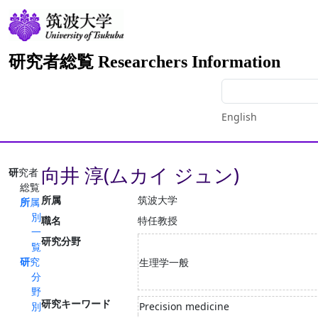
研究者総覧 Researchers Information
English
向井 淳(ムカイ ジュン)
研究者
総覧
所属
筑波大学
所属
別
職名
特任教授
一
研究分野
覧
研究
生理学一般
分
野
研究キーワード
別
Precision medicine