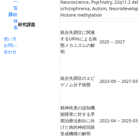
一
Neuroscience, Psychiatry, 22q11.2 de
覧
schizophrenia, Autism, Neurodevelop
詳細
Histone methylation
検
研究課題
索
統合失調症に関連
使い方
するURVsによる病
2025 -- 2027
お問い
態メカニズムの解
合わせ
明
統合失調症のエピ
2023-09 -- 2027-03
ゲノム分子病態
精神疾患の認知機
能障害に対する早
期治療法創出に向
2022-04 -- 2025-03
けた病的神経回路
形成機構の解明