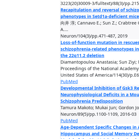
3223(20)30009-3/fulltext)/88(3)/pp.21
Recapitulation and reversal of schiz
phenotypes in Setd1a-deficient mice
向井 淳; Cannavo E.; Sun Z.; Crabtree 
A....
Neuron/104(3)/pp.471-487, 2019
Loss-of-function mutation in rescues
schizophrenia-related phenotypes i
the 22q11.2 deletion
Diamantopoulou Anastasia; Sun Ziyi; M
Proceedings of the National Academy 
United States of America/114(30)/p.E
PubMed
Developmental Inhibition of Gsk3 R
Neurophysiological Deficits in a Mo
Schizophrenia Predisposition
Tamura Makoto; Mukai Jun; Gordon Jos
Neuron/89(5)/pp.1100-1109, 2016-03
PubMed
Age-Dependent Specific Changes in 
Hippocampus and Social Memory Def