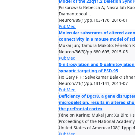
Model of the 22q11.2 Deletion Synd
Piskorowski Rebecca A; Nasrallah Kao
Diamantopoul...
Neuron/89(1)/pp.163-176, 2016-01
PubMed
Molecular substrates of altered axo
connectivity in a mouse model of sc
Mukai Jun; Tamura Makoto; Fénelon K
Neuron/86(3)/pp.680-695, 2015-05
PubMed
S-nitrosylation and S-palmitoylation
synaptic targeting of PSD-95
Ho Gary P H; Selvakumar Balakrishnan
Neuron/71(1)/pp.131-141, 2011-07
PubMed
Deficiency of Dgcr8, a gene disrupte
microdeletion, results in altered shor
the prefrontal cortex
Fénelon Karine; Mukai Jun; Xu Bin; Hs
Proceedings of the National Academy 
United States of America/108(11)/pp.
PubMed