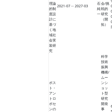
理論
石
会/挑
2021-07 -- 2027-03
的制
純
戦的
度設
一
研究
計に
（開
基づ
拓）
く地
域社
会実
装研
究
科学
技術
振興
機構/
ムー
ポス
ンシ
ト・
ョッ
アン
ト型
トロ
研究
ポセ
開発
ンの
事