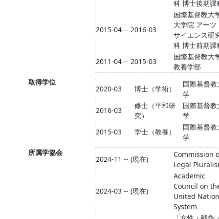
科 博士後期課
国際基督教大
大学院 アーツ
2015-04 -- 2016-03
サイエンス研
科 博士前期課
国際基督教大
2011-04 -- 2015-03
教養学部
取得学位
国際基督教
2020-03
博士（学術）
学
修士（平和研
国際基督教
2016-03
究）
学
国際基督教
2015-03
学士（教養）
学
所属学協会
Commission 
2024-11 -- (現在)
Legal Plurali
Academic
Council on th
2024-03 -- (現在)
United Natio
System
「女性・戦争