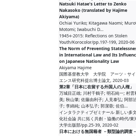
Natsuki Hatae's Letter to Zenko
Nakasoko (translated by Hajime
Akiyama)
Ochiai Yuriko; Kitagawa Naomi; Muro
Motomi; Iwabuchi D...
1945←2015: Reflections on Stolen
Youth/Korocolor/pp.197-199, 2020-06
The Norm of Preventing Statelessne
in International Law and Its Influen
on Japanese Nationality Law
Akiyama Hajime
国際基督教大学 大学院 アーツ・サイ
エンス研究科提出博士論文, 2020-03
第2章「日本に在留する外国人の人権」
万城目正雄; 川村千鶴子; 明石純一; 村雲
美; 秋山肇; 佐藤由利子; 人見泰弘; 阿部
子; 李綿純; 山本弘子; 郭潔蓉; 佐伯...
インタラクティブゼミナール 新しい多
化社会論 共に拓く共創・協働の時代/東
大学出版部/pp.25-39, 2020-02
日本における無国籍者 －類型論的調査