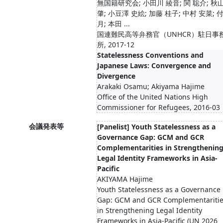
無国籍研究会; 小田川 綾音; 関 聡介; 秋
肇; 小豆澤 史絵; 加藤 桂子; 中村 安菜; 
月; 本田 ...
国連難民高等弁務官（UNHCR）駐日事
所, 2017-12
Statelessness Conventions and
Japanese Laws: Convergence and
Divergence
Arakaki Osamu; Akiyama Hajime
Office of the United Nations High
Commissioner for Refugees, 2016-03
会議発表等
[Panelist] Youth Statelessness as a
Governance Gap: GCM and GCR
Complementarities in Strengthenin
Legal Identity Frameworks in Asia-
Pacific
AKIYAMA Hajime
Youth Statelessness as a Governance
Gap: GCM and GCR Complementariti
in Strengthening Legal Identity
Frameworks in Asia-Pacific (UN 2026