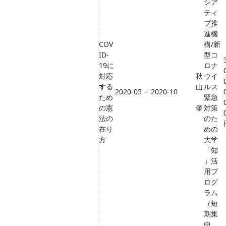
シア
ティ
ブ推
進機
COV
構/新
ID-
型コ
19に
ロナ
対応
秋
ウイ
する
山
ルス
2020-05 -- 2020-10
ため
緊急
の憲
肇
対策
法の
のた
在り
めの
方
大学
「知
」活
用プ
ログ
ラム
（短
期集
中