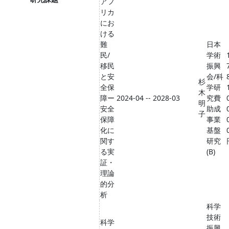
アフ
リカ
にお
ける
難
日本
民/
学術
移民
振興
と安
会/科
杉
全保
学研
木
障ー
2024-04 -- 2028-03
究費
明
安全
助成
子
保障
事業
化に
基盤
関す
研究
る実
(B)
証・
理論
的分
析
科学
技術
科学
振興