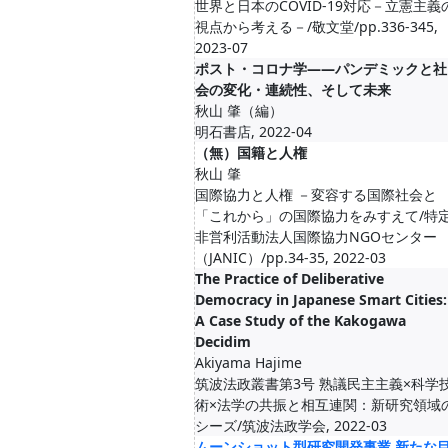
世界と日本のCOVID-19対応－立憲主義
視点から考える－/敬文堂/pp.336-345,
2023-07
ポスト・コロナ学――パンデミックと社
会の変化・連続性、そして未来
秋山 肇（編）
明石書店, 2022-04
（無）国籍と人権
秋山 肇
国際協力と人権 －変容する国際社会と
「これから」の国際協力をみすえて/特
非営利活動法人国際協力NGOセンター
（JANIC）/pp.34-35, 2022-03
The Practice of Deliberative
Democracy in Japanese Smart Cities:
A Case Study of the Kakogawa
Decidim
Akiyama Hajime
筑波法政叢書第3号 熟議民主主義×科学
術×法学の共振と相互連関：新研究領域
シーズ/筑波法政学会, 2022-03
ムーンショット型研究開発事業 新たな