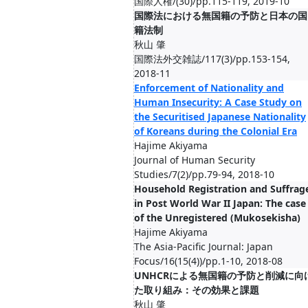
国際人権/(30)/pp.115-119, 2019-10
国際法における無国籍の予防と日本の国
籍法制
秋山 肇
国際法外交雑誌/117(3)/pp.153-154,
2018-11
Enforcement of Nationality and
Human Insecurity: A Case Study on
the Securitised Japanese Nationality
of Koreans during the Colonial Era
Hajime Akiyama
Journal of Human Security
Studies/7(2)/pp.79-94, 2018-10
Household Registration and Suffrag
in Post World War II Japan: The case
of the Unregistered (Mukosekisha)
Hajime Akiyama
The Asia-Pacific Journal: Japan
Focus/16(15(4))/pp.1-10, 2018-08
UNHCRによる無国籍の予防と削減に向
た取り組み：その効果と課題
秋山 肇