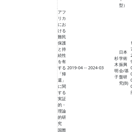
型）
アフ
リカ
にお
ける
難民
保護
と持
日本
続性
杉
学術
を有
木
振興
する
2019-04 -- 2024-03
明
会/基
「帰
子
盤研
還」
究(B)
に関
する
実証
的・
理論
的研
究
国際