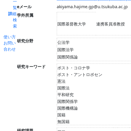
一
eメール
akiyama.hajime.gp@u.tsukuba.ac.jp
覧
詳細
学外所属
検
国際基督教大学
連携客員准教授
索
使い方
研究分野
公法学
お問い
合わせ
国際法学
国際関係論
研究キーワード
ポスト・コロナ学
ポスト・アントロポセン
憲法
国際法
平和研究
国際関係学
国際機構論
国籍
無国籍
研究課題