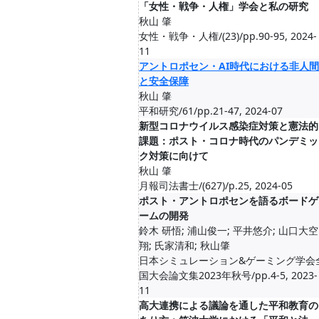
「女性・戦争・人権」学会と私の研究
秋山 肇
女性・戦争・人権/(23)/pp.90-95, 2024-
11
アントロポセン・AI時代における非人間
と安全保障
秋山 肇
平和研究/61/pp.21-47, 2024-07
新型コロナウイルス感染症対策と憲法的
課題：ポスト・コロナ時代のパンデミッ
ク対策に向けて
秋山 肇
月報司法書士/(627)/p.25, 2024-05
ポスト・アントロポセンを語るボードゲ
ームの開発
鈴木 研悟; 浦山俊一; 平井悠介; 山口大空
翔; 氏家清和; 秋山肇
日本シミュレーション&ゲーミング学会
国大会論文集2023年秋号/pp.4-5, 2023-
11
高大連携による議論を通した平和教育の