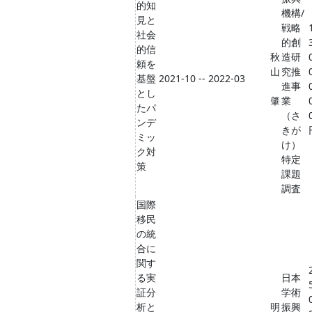
的知
機構/
見と
戦略
社会
的創
的信
秋
造研
頼を
山
究推
基盤
2021-10 -- 2022-03
進事
とし
肇
業
たパ
（さ
ンデ
きが
ミッ
け）
ク対
特定
策
課題
調査
国際
移民
の統
合に
関す
る実
日本
証分
学術
析と
明
振興