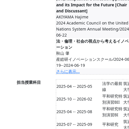
and its Impact for the Future [Chair
and Discussant]
AKIYAMA Hajime
2024 Academic Council on the United
Nations System Annual Meeting/2024
06-22
法・倫理・社会の視点から考えるイノベ
ーション
秋山 肇
産総研イノベーションスクール/2024-06
19--2024-06-19
さらに表示...
担当授業科目
法学の最前
筑
2025-04 -- 2025-05
線
大
平和研究特
筑
2025-10 -- 2026-02
別演習BII
大
平和研究特
筑
2025-04 -- 2025-08
別演習BI
大
筑
2025-07 -- 2025-09
平和研究
大