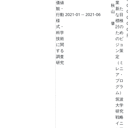
価値
業
秋
観・
新た
山
行動
2021-01 -- 2021-06
な目
様
標検
肇
式・
討の
科学
ため
技術
のビ
に関
ジョ
する
ン策
調査
定
研究
（ミ
レニ
ア・
プロ
グラ
ム）
筑波
大学
研究
戦略
イニ