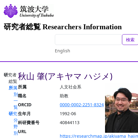
研究者総覧 Researchers Information
検索
English
秋山 肇(アキヤマ ハジメ)
研究者
総覧
所属
人文社会系
所属
別
職名
助教
一
ORCID
0000-0002-2251-8324
覧
研究
生年月
1992-06
分
科研費番号
40844113
野
URL
別
https://researchmap.jp/akiyama_haji