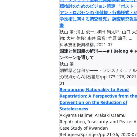
標検討のためのビジョン策定 「ポスト
アントロポセンの 価値観・行動様式・
学技術に関する調査研究」 調査研究報
書
秋山 肇; 浦山 俊一; 和田 絢太郎; 山口 
翔; 大村 美桜; 糸井 風音; 竹原 繭子; ...
科学技術振興機構, 2021-07
国連と無国籍の解消――# I Belong キ
ンペーンを通して
秋山 肇
朝鮮籍とは何か――トランスナショナル
の視点から/明石書店/pp.173-176, 2021
01
Renouncing Nationality to Avoid
Repatriation: A Perspective from the
Convention on the Reduction of
Statelessness
Akiyama Hajime; Arakaki Osamu
Repatriation, Insecurity, and Peace: A
Case Study of Rwandan
Refugees/Springer/pp.21-36, 2020-07