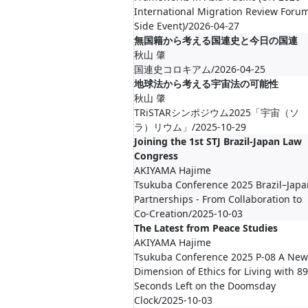
International Migration Review Foru
Side Event)/2026-04-27
無国籍から考える国連史と今日の国連
秋山 肇
国連史コロキアム/2026-04-25
地球法から考える宇宙法の可能性
秋山 肇
TRiSTARシンポジウム2025「宇宙（ソ
ラ）リウム」/2025-10-29
Joining the 1st STJ Brazil-Japan Law
Congress
AKIYAMA Hajime
Tsukuba Conference 2025 Brazil–Japa
Partnerships - From Collaboration to
Co-Creation/2025-10-03
The Latest from Peace Studies
AKIYAMA Hajime
Tsukuba Conference 2025 P-08 A New
Dimension of Ethics for Living with 89
Seconds Left on the Doomsday
Clock/2025-10-03