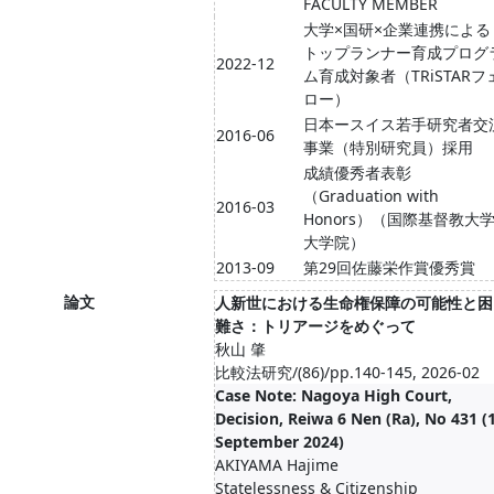
FACULTY MEMBER
大学×国研×企業連携による
トップランナー育成プログ
2022-12
ム育成対象者（TRiSTARフ
ロー）
日本ースイス若手研究者交
2016-06
事業（特別研究員）採用
成績優秀者表彰
（Graduation with
2016-03
Honors）（国際基督教大
大学院）
2013-09
第29回佐藤栄作賞優秀賞
論文
人新世における生命権保障の可能性と困
難さ：トリアージをめぐって
秋山 肇
比較法研究/(86)/pp.140-145, 2026-02
Case Note: Nagoya High Court,
Decision, Reiwa 6 Nen (Ra), No 431 (
September 2024)
AKIYAMA Hajime
Statelessness & Citizenship