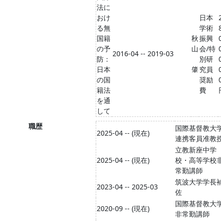
法に
おけ
日本
る無
学術
国籍
秋
振興
の予
山
会/特
2016-04 -- 2019-03
防：
別研
日本
肇
究員
の国
奨励
籍法
費
を通
して
職歴
国際基督教大
2025-04 -- (現在)
連携客員准教
立教新座中学
2025-04 -- (現在)
校・高等学校
常勤講師
筑波大学学長
2023-04 -- 2025-03
佐
国際基督教大
2020-09 -- (現在)
非常勤講師