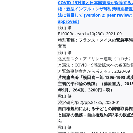
COVID-19対策と日本国憲法が保障する
権：新型インフルエンザ等対策特別措置
法に着目して [version 2; peer review:
approved]
秋山 肇
F1000Research/10(230), 2021-09
特別寄稿：フランス・スイスの緊急事態
宣言
秋山 肇
弘文堂スクエア『リレー連載〈コロナ〉
と憲法：COVID-19感染拡大への各国対
と緊急事態宣言から考える』, 2020-09
片桐庸夫著『横田喜三郎 1896-1993 現
主義的平和論の軌跡』（藤原書店、201
年9月、264頁、3200円＋税）
秋山 肇
渋沢研究/(32)/pp.81-85, 2020-01
自由権規約における子どもの国籍取得権
と国家の義務－自由権規約第2条の観点
ら
秋山 肇