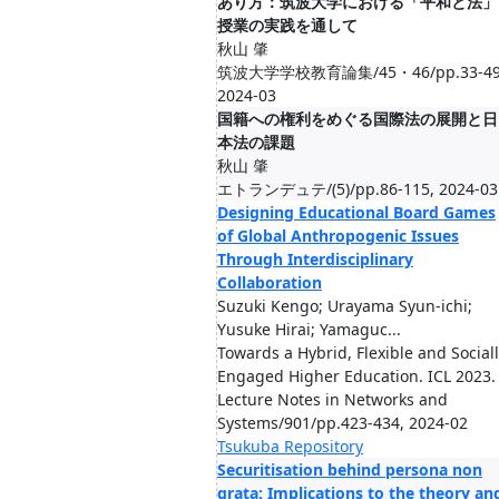
あり方：筑波大学における「平和と法」
授業の実践を通して
秋山 肇
筑波大学学校教育論集/45・46/pp.33-49
2024-03
国籍への権利をめぐる国際法の展開と日
本法の課題
秋山 肇
エトランデュテ/(5)/pp.86-115, 2024-03
Designing Educational Board Games
of Global Anthropogenic Issues
Through Interdisciplinary
Collaboration
Suzuki Kengo; Urayama Syun-ichi;
Yusuke Hirai; Yamaguc...
Towards a Hybrid, Flexible and Social
Engaged Higher Education. ICL 2023.
Lecture Notes in Networks and
Systems/901/pp.423-434, 2024-02
Tsukuba Repository
Securitisation behind persona non
grata: Implications to the theory an