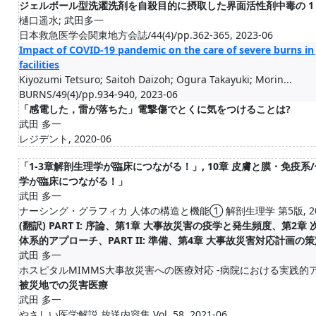
ジェルボール型洗濯洗剤を自殺目的に摂取した界面活性剤中毒の 1
樋口遥水; 武田多一
日本救急医学会関東地方会誌/44(4)/pp.362-365, 2023-06
Impact of COVID-19 pandemic on the care of severe burns in 
facilities
Kiyozumi Tetsuro; Saitoh Daizoh; Ogura Takayuki; Morin...
BURNS/49(4)/pp.934-940, 2023-06
「感電した，雷が落ちた」電撃傷でとくに気をつけることは?
武田 多一
レジデント, 2020-06
「1-3章解剖生理学が臨床につながる！」, 10章 皮膚と膜・免疫系/
学が臨床につながる！」
武田 多一
ナーシング・グラフィカ 人体の構造と機能① 解剖生理学 第5版, 202
(翻訳) PART I: 序論、第1章 大事故災害の疫学と発生頻度、第
体系的アプローチ、PART II: 準備、第4章 大事故災害対応計画の
武田 多一
ホスピタルMIMMS大事故災害への医療対応 -病院における実践的アプロー
被災地での災害医療
武田 多一
やさしい医学解説 放送内容集 Vol. 58, 2021-06