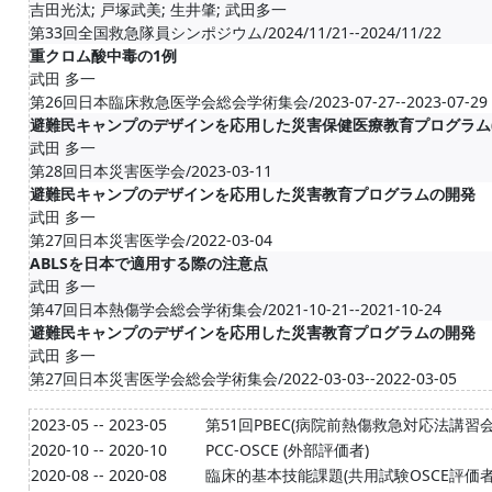
吉田光汰; 戸塚武美; 生井肇; 武田多一
第33回全国救急隊員シンポジウム/2024/11/21--2024/11/22
重クロム酸中毒の1例
武田 多一
第26回日本臨床救急医学会総会学術集会/2023-07-27--2023-07-29
避難民キャンプのデザインを応用した災害保健医療教育プログラム(
武田 多一
第28回日本災害医学会/2023-03-11
避難民キャンプのデザインを応用した災害教育プログラムの開発
武田 多一
第27回日本災害医学会/2022-03-04
ABLSを日本で適用する際の注意点
武田 多一
第47回日本熱傷学会総会学術集会/2021-10-21--2021-10-24
避難民キャンプのデザインを応用した災害教育プログラムの開発
武田 多一
第27回日本災害医学会総会学術集会/2022-03-03--2022-03-05
2023-05 -- 2023-05
第51回PBEC(病院前熱傷救急対応法講習会
2020-10 -- 2020-10
PCC-OSCE (外部評価者)
2020-08 -- 2020-08
臨床的基本技能課題(共用試験OSCE評価者