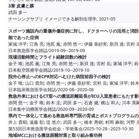
3章 皮膚と膜
武田 多一
ナーシングサプリ イメージできる解剖生理学, 2021-05
スポーツ施設内の重傷外傷症例に対し、ドクターヘリの活用と消防
能であった症例
家城 洋平; 江角 亮; 池尻 薫; 赤間 悠一; 伊藤 亜紗実; 新貝 達; 宮村 岳;
日本救急医学会雑誌/2019-09--2019-09
現場活動時間とフライト経験回数の検討
金子 唯; 池尻 薫; 江角 亮; 赤間 悠一; 新貝 達; 宮村 岳; 家城 洋平; 鈴木 
日本航空医療学会雑誌/2019-10--2019-10
院外心停止へのECPR対応へむけた病院前因子の検討
金子 唯; 山口 貴則; 赤間 悠一; 伊藤 亜紗実; 宮村 岳; 家城 洋平; 鈴木 圭
日本臨床救急医学会雑誌/2020-08--2020-08
救急外来におけるCT室への搬送距離延長がICU入室患者にもたす影
赤間 悠一; 金子 唯; 鈴木 圭; 武田 多一; 石倉 健; 横山 和人; 川本 英嗣;
日本集中治療医学会雑誌/2020-09--2020-09
県内で一体化して進める救急科専門医の育成とポストプログラムの
井上 貴昭; 遠藤 彰; 堤 悠介; 武田 多一; 橋本 秀樹; 村岡 麻樹; 河野 元嗣
第53回日本救急医学会総会・学術集会/2025-10-28--2025-10-30
地域MCにおける搬送困難対策と取り組み奏功例