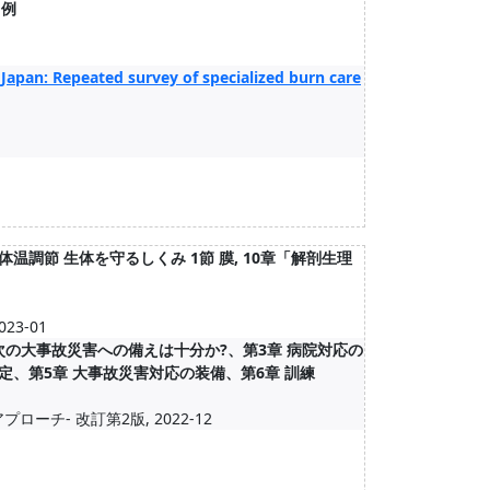
 例
Japan: Repeated survey of specialized burn care
体温調節 生体を守るしくみ 1節 膜, 10章「解剖生理
3-01
2章 次の大事故災害への備えは十分か?、第3章 病院対応の
策定、第5章 大事故災害対応の装備、第6章 訓練
チ- 改訂第2版, 2022-12