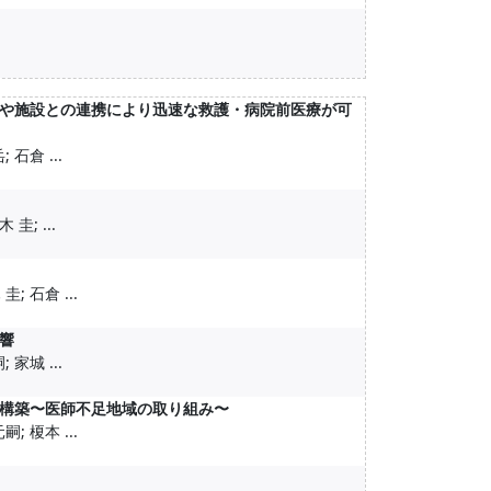
や施設との連携により迅速な救護・病院前医療が可
 石倉 ...
圭; ...
; 石倉 ...
響
 家城 ...
構築〜医師不足地域の取り組み〜
; 榎本 ...