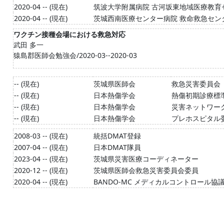
2020-04 -- (現在)
筑波大学附属病院 古河坂東地域医療教育
2020-04 -- (現在)
茨城西南医療センター病院 救命救急セン
ワクチン接種会場における救急対応
武田 多一
猿島郡医師会勉強会/2020-03--2020-03
-- (現在)
茨城県医師会
救急災害委員会
-- (現在)
日本熱傷学会
熱傷初期診療標
-- (現在)
日本熱傷学会
災害ネットワー
-- (現在)
日本熱傷学会
プレホスピタル
2008-03 -- (現在)
統括DMAT登録
2007-04 -- (現在)
日本DMAT隊員
2023-04 -- (現在)
茨城県災害医療コーディネーター
2020-12 -- (現在)
茨城県医師会救急災害委員会委員
2020-04 -- (現在)
BANDO-MC メディカルコントロール協