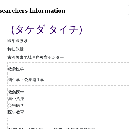
rchers Information
多一(タケダ タイチ)
医学医療系
特任教授
古河坂東地域医療教育センター
救急医学
衛生学・公衆衛生学
救急医学
集中治療
災害医学
医学教育