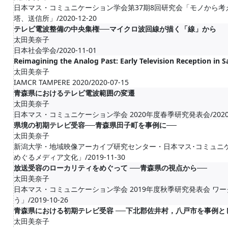
日本マス・コミュニケーション学会第37期8回研究会「モノから
塔、送信所」/2020-12-20
テレビ電波整備の中央集権──マイクロ波回線が描く「線」から
太田美奈子
日本社会学会/2020-11-01
Reimagining the Analog Past: Early Television Reception in Sa
太田美奈子
IAMCR TAMPERE 2020/2020-07-15
青森県におけるテレビ電波範囲の変遷
太田美奈子
日本マス・コミュニケーション学会 2020年度春季研究発表会/2020-0
県境の初期テレビ受容──青森県田子町を事例に──
太田美奈子
新潟大学・地域映像アーカイブ研究センター・日本マス･コミュニケ
めぐるメディア文化」/2019-11-30
放送受容のローカリティをめぐって ──青森県の視点から──
太田美奈子
日本マス・コミュニケーション学会 2019年度秋季研究発表会 
う」/2019-10-26
青森県における初期テレビ受容 ──下北郡佐井村，八戸市を事例と
太田美奈子