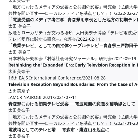
太田美奈子
「地方におけるメディアの受容と公共圏の変容」研究会（弘前大学
共性を問い直す──ローカルメディアを基点として」）/2022-02-27
「電波受信のメディア考古学─青森県を事例とした地方の初期テレ
太田 美奈子
放送とローカリティが交わる場所−太田美奈子博論『テレビ電波受
テレビ受容に関する研究─』合評会/2022-02-11
「農業テレビ」としての自治体ケーブルテレビ ─青森県三戸郡田子
太田 美奈子
日本村落研究学会『村落社会研究ジャーナル』研究会/2021-09-19
Rethinking the 'Expanded' Era: Early Television Reception in 
太田美奈子
16th EAJS International Conference/2021-08-28
Television Reception Beyond Boundaries: From the Case of A
太田美奈子
IAMCR NAIROBI 2021/2021-07-11
青森県における初期テレビ受容──電波範囲の変遷を補助線として
太田美奈子
「地方におけるメディアの受容と公共圏の変容」研究会（弘前大学
共性を問い直す──ローカルメディアを基点として」）/2021-01-23
電波塔としてのテレビ塔──⻘森市・鷹森山を起点に
太田美奈子