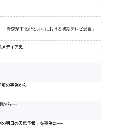
「青森県下北郡佐井村における初期テレビ受容」
メディア史──
子町の事例から
例から──
別の明日の天気予報」を事例に──