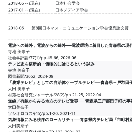
2018-06 -- (現在)
日本社会学会
2017-01 -- (現在)
日本メディア学会
2018-06
第8回日本マス・コミュニケーション学会優秀論文賞
電波への疎外，電波からの疎外──電波環境に着目した青森県の現代
寺地 美奈子
社会学評論/77(1)/pp.48-66, 2026-06
テレビ史を横断的・俯瞰的に論じるという試み
寺地 美奈子
図書新聞/3652, 2024-08
「農業テレビ」としての自治体ケーブルテレビ──青森県三戸郡田
太田 美奈子
村落社会研究ジャーナル/28(2)/pp.21-25, 2022-04
無線／有線からみる地方のテレビ受容 ──青森県三戸郡田子町の事
太田美奈子
ソシオロゴス/(45)/pp.1-20, 2021-11
気象情報にみる秩序のローカリティ──青森県内テレビ局「市町村
太田美奈子
人文科学研究/148/pp.79-102, 2021-03