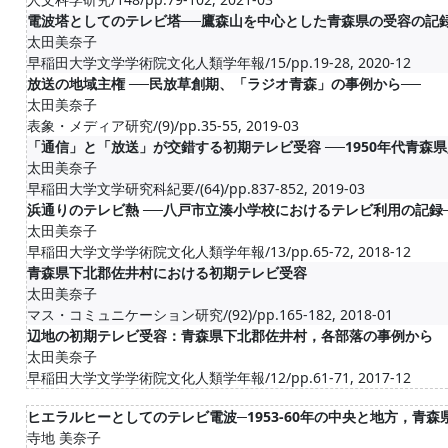
電波塔としてのテレビ塔──鷹森山を中心とした青森県の受容の記録
太田美奈子
早稲田大学文学学術院文化人類学年報/15/pp.19-28, 2020-12
放送の地域主権 ──民放草創期、「ラジオ青森」の事例から──
太田美奈子
表象・メディア研究/(9)/pp.35-55, 2019-03
「通信」と「放送」が交錯する初期テレビ受容 ──1950年代青森
太田美奈子
早稲田大学文学研究科紀要/(64)/pp.837-852, 2019-03
浜通りのテレビ熱 ──八戸市立湊小学校におけるテレビ利用の記録
太田美奈子
早稲田大学文学学術院文化人類学年報/13/pp.65-72, 2018-12
青森県下北郡佐井村における初期テレビ受容
太田美奈子
マス・コミュニケーション研究/(92)/pp.165-182, 2018-01
辺地の初期テレビ受容：青森県下北郡佐井村，各部落の事例から
太田美奈子
早稲田大学文学学術院文化人類学年報/12/pp.61-71, 2017-12
ヒエラルヒーとしてのテレビ電波─1953-60年の中央と地方，青
寺地 美奈子