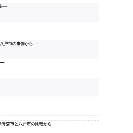
──
県八戸市の事例から──
──
森県青森市と八戸市の比較から─