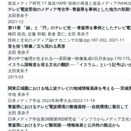
放送メディア研究 17 放送100年 技術の発達と放送メディア/NHK出版/pp.
テレビ電波受信のメディア考古学─青森県を事例とした地方の初期
太田美奈子
2021-12
第11章 「線」と「円」のテレビ史──青森県を事例としたテレビ
梅田 拓也; 近藤 和都; 新倉 貴仁; 太田 美奈子
技術と文化のメディア論/ナカニシヤ出版/pp.187-202, 2021-11
音を拾う映像／立ち現れる異形
太田 美奈子
夢の中で倫理が生まれる──原田健一映像集成Ⅰ/日月舎/pp.170-175, 2
イスラム国報道を巡る文化の翻訳──「イスラム」という記号はい
太田美奈子
2015-03
関東広域圏における地上波テレビの地域情報過疎を考える──茨城
寺地 美奈子
日本メディア学会 2022年秋季大会/2022-11-19
青森県におけるテレビ電波環境の整備過程──自然環境に着目して
太田 美奈子
日本メディア学会第38期第9回研究会「インフラからメディア文化を考え
青森県におけるテレビ難視聴──情報格差と公共性の観点から