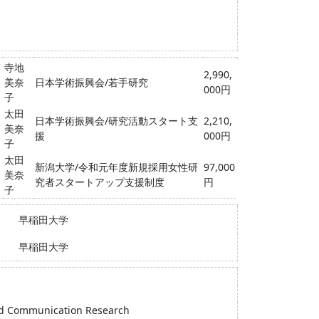
寺地
2,990,
美奈
日本学術振興会/若手研究
000円
子
太田
日本学術振興会/研究活動スタート支
2,210,
美奈
援
000円
子
太田
新潟大学/令和元年度新規採用女性研
97,000
美奈
究者スタートアップ支援制度
円
子
早稲田大学
早稲田大学
and Communication Research