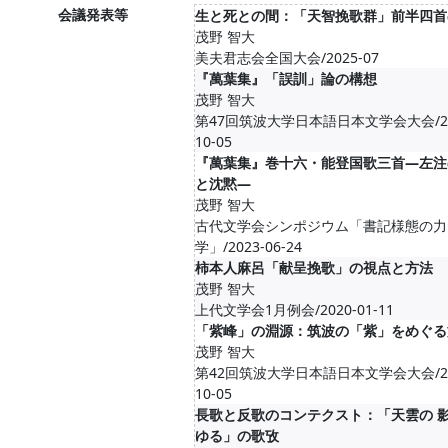
会議発表等
生と死との間：「天智挽歌群」前半四首
茂野 智大
美夫君志会全国大会/2025-07
『萬葉集』「誤訓」論の構想
茂野 智大
第47回筑波大学日本語日本文学会大会/20
10-05
『萬葉集』巻十六・能登国歌三首―左注
と沈黙―
茂野 智大
古代文学会シンポジウム「書記様態の力
学」/2023-06-24
柿本人麻呂「献呈挽歌」の視点と方法
茂野 智大
上代文学会1月例会/2020-01-11
「紫峰」の淵源：筑波の「紫」をめぐる
茂野 智大
第42回筑波大学日本語日本文学会大会/20
10-05
長歌と反歌のコンテクスト：「天雲の 
ゆる」の歌攷