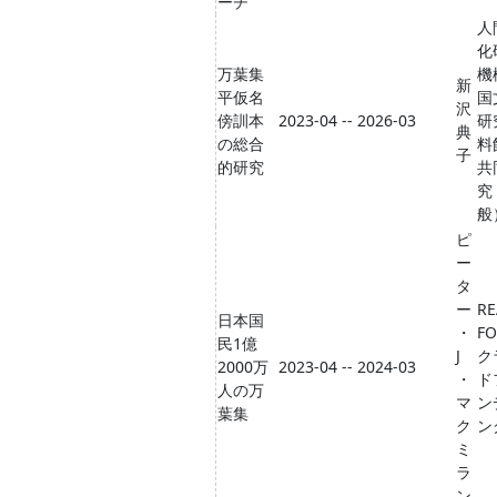
ーチ
人
化
万葉集
機
新
平仮名
国
沢
傍訓本
2023-04 -- 2026-03
研
典
の総合
料
子
的研究
共
究
般
ピ
ー
タ
ー
RE
日本国
・
FO
民1億
J
ク
2000万
2023-04 -- 2024-03
・
ド
人の万
マ
ン
葉集
ク
ン
ミ
ラ
ン