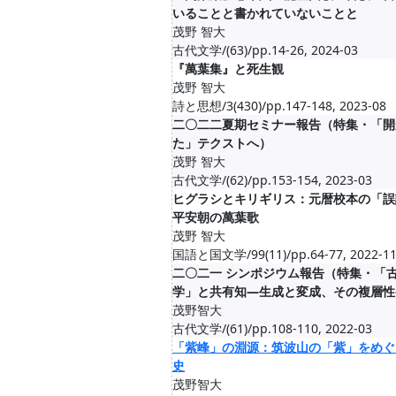
いることと書かれていないことと
茂野 智大
古代文学/(63)/pp.14-26, 2024-03
『萬葉集』と死生観
茂野 智大
詩と思想/3(430)/pp.147-148, 2023-08
二〇二二夏期セミナー報告（特集・「開
た」テクストへ）
茂野 智大
古代文学/(62)/pp.153-154, 2023-03
ヒグラシとキリギリス：元暦校本の「誤
平安朝の萬葉歌
茂野 智大
国語と国文学/99(11)/pp.64-77, 2022-1
二〇二一 シンポジウム報告（特集・「
学」と共有知―生成と変成、その複層性
茂野智大
古代文学/(61)/pp.108-110, 2022-03
「紫峰」の淵源：筑波山の「紫」をめぐ
史
茂野智大