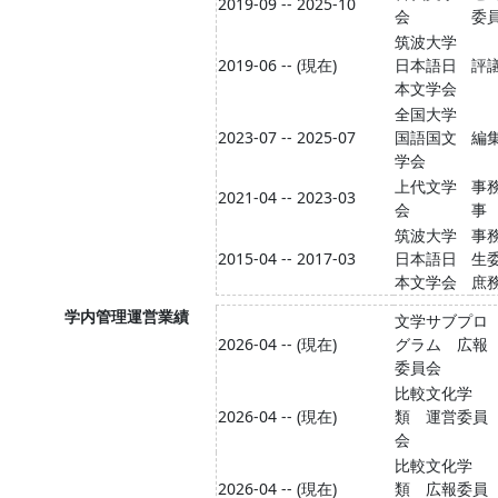
2019-09 -- 2025-10
会
委
筑波大学
2019-06 -- (現在)
日本語日
評
本文学会
全国大学
2023-07 -- 2025-07
国語国文
編
学会
上代文学
事
2021-04 -- 2023-03
会
事
筑波大学
事
2015-04 -- 2017-03
日本語日
生
本文学会
庶
学内管理運営業績
文学サブプロ
2026-04 -- (現在)
グラム 広報
委員会
比較文化学
2026-04 -- (現在)
類 運営委員
会
比較文化学
2026-04 -- (現在)
類 広報委員