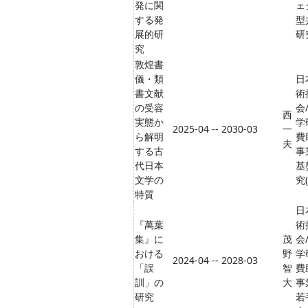
発に関
ェ
する発
型
展的研
研
究
敦煌書
儀・類
日
書文献
術
の受容
会
西
実態か
学
2025-04 -- 2030-03
一
ら解明
費
夫
する古
事
代日本
基
文学の
究(
特質
日
『萬葉
術
集』に
茂
会
おける
野
学
2024-04 -- 2028-03
「誤
智
費
訓」の
大
事
研究
若