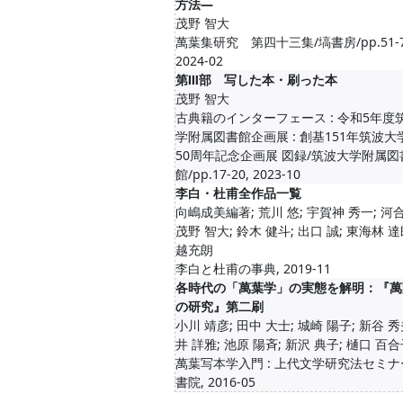
方法―
茂野 智大
萬葉集研究 第四十三集/塙書房/pp.51-7
2024-02
第Ⅲ部 写した本・刷った本
茂野 智大
古典籍のインターフェース : 令和5年度
学附属図書館企画展 : 創基151年筑波大
50周年記念企画展 図録/筑波大学附属図
館/pp.17-20, 2023-10
李白・杜甫全作品一覧
向嶋成美編著; 荒川 悠; 宇賀神 秀一; 河合
茂野 智大; 鈴木 健斗; 出口 誠; 東海林 達
越充朗
李白と杜甫の事典, 2019-11
各時代の「萬葉学」の実態を解明：『萬
の研究』第二刷
小川 靖彦; 田中 大士; 城崎 陽子; 新谷 秀
井 詳雅; 池原 陽斉; 新沢 典子; 樋口 百合子;
萬葉写本学入門 : 上代文学研究法セミナ
書院, 2016-05