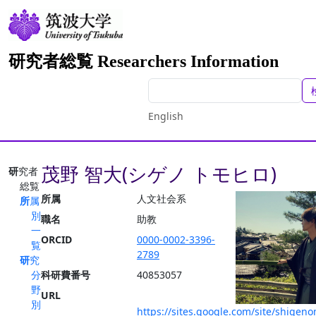
研究者総覧 Researchers Information
English
茂野 智大(シゲノ トモヒロ)
研究者
総覧
所属
人文社会系
所属
別
職名
助教
一
ORCID
0000-0002-3396-
覧
2789
研究
分
科研費番号
40853057
野
URL
別
https://sites.google.com/site/shigen