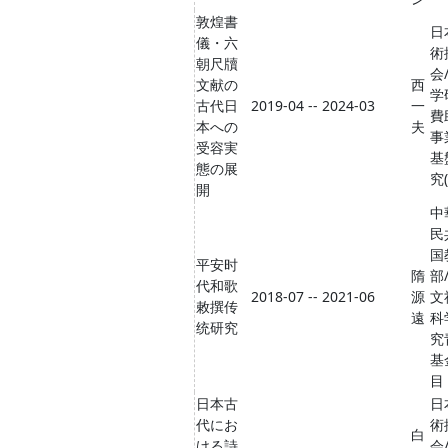
敦煌書
日
儀・六
術
朝尺牘
会
文献の
西
学
古代日
2019-04 -- 2024-03
一
費
本への
夫
事
受容実
基
態の展
究(
開
中
民
国
平安时
隋
部
代和歌
2018-07 -- 2021-06
源
文
敕撰传
遠
科
统研究
究
基
目
日本古
日
代にお
術
白
ける詩
会