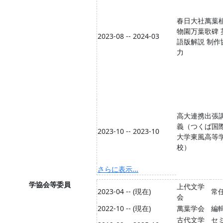
春日大社萬葉
物園万葉歌碑 
2023-08 -- 2024-03
語版解説 制作
力
高大連携出張
義（つくば国
2023-10 -- 2023-10
大学東風高等
校）
さらに表示...
学協会等委員
上代文学
2023-04 -- (現在)
常
会
2022-10 -- (現在)
萬葉学会
編
古代文学
セ