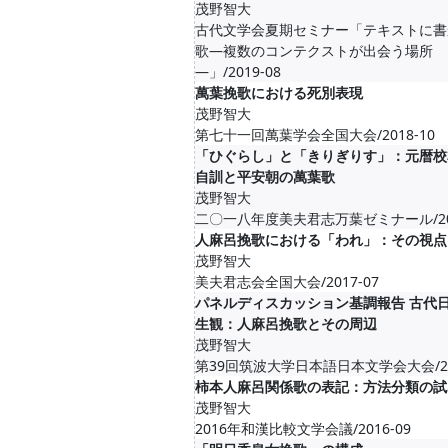
茂野智大
古代文学会夏期セミナー「テキストに書
歌―複数のコンテクストが出会う場所
―」/2019-08
萬葉挽歌における死別表現
茂野智大
第七十一回萬葉学会全国大会/2018-10
「ひぐらし」と「きりぎりす」：元暦校
自訓と平安朝の萬葉歌
茂野智大
二〇一八年度美夫君志万葉ゼミナール/201
人麻呂挽歌における「われ」：その視点
茂野智大
美夫君志会全国大会/2017-07
パネルディスカッション基調報告 古代
生観：人麻呂挽歌とその周辺
茂野智大
第39回筑波大学日本語日本文学会大会/201
柿本人麻呂関係歌の表記：方法分類の試
茂野智大
2016年和漢比較文学会議/2016-09