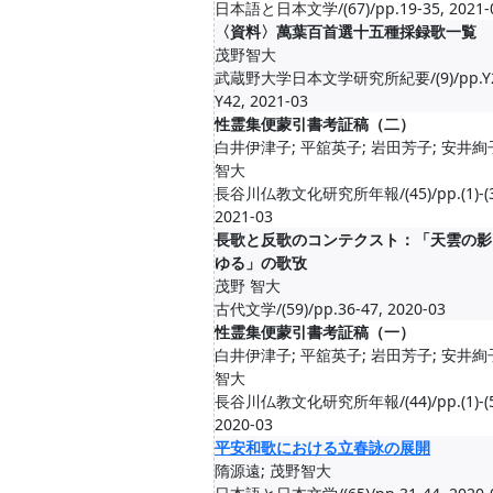
日本語と日本文学/(67)/pp.19-35, 2021-
〈資料〉萬葉百首選十五種採録歌一覧
茂野智大
武蔵野大学日本文学研究所紀要/(9)/pp.Y2
Y42, 2021-03
性霊集便蒙引書考証稿（二）
白井伊津子; 平舘英子; 岩田芳子; 安井絢
智大
長谷川仏教文化研究所年報/(45)/pp.(1)-(3
2021-03
長歌と反歌のコンテクスト：「天雲の影
ゆる」の歌攷
茂野 智大
古代文学/(59)/pp.36-47, 2020-03
性霊集便蒙引書考証稿（一）
白井伊津子; 平舘英子; 岩田芳子; 安井絢
智大
長谷川仏教文化研究所年報/(44)/pp.(1)-(5
2020-03
平安和歌における立春詠の展開
隋源遠; 茂野智大