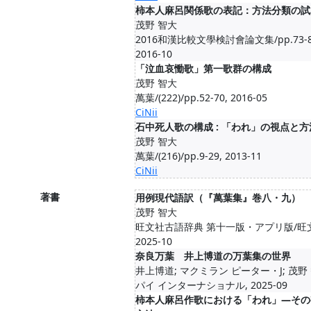
柿本人麻呂関係歌の表記：方法分類の試
茂野 智大
2016和漢比較文學検討會論文集/pp.73-8
2016-10
「泣血哀慟歌」第一歌群の構成
茂野 智大
萬葉/(222)/pp.52-70, 2016-05
CiNii
石中死人歌の構成 : 「われ」の視点と方
茂野 智大
萬葉/(216)/pp.9-29, 2013-11
CiNii
著書
用例現代語訳（『萬葉集』巻八・九）
茂野 智大
旺文社古語辞典 第十一版・アプリ版/旺
2025-10
奈良万葉 井上博道の万葉集の世界
井上博道; マクミラン ピーター・J; 茂野
パイ インターナショナル, 2025-09
柿本人麻呂作歌における「われ」―その