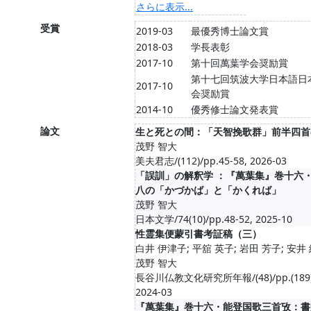
さらに表示...
受賞
2019-03
最優秀博士論文賞
2018-03
学長表彰
2017-10
第十回萬葉学会奨励賞
第十七回筑波大学日本語日
2017-10
会奨励賞
2014-10
優秀修士論文発表賞
論文
生と死との間：「天智挽歌群」前半四首
茂野 智大
美夫君志/(112)/pp.45-58, 2026-03
「誤訓」の解釈学 ：『萬葉集』巻十六
八の「かづかば」と「かくれば」
茂野 智大
日本文学/74(10)/pp.48-52, 2025-10
性霊集便蒙引書考証稿（三）
白井 伊津子; 平舘 英子; 岩田 芳子; 安井 
茂野 智大
長谷川仏教文化研究所年報/(48)/pp.(189)-(
2024-03
『萬葉集』巻十六・能登国歌三首攷：書