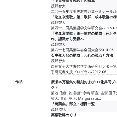
「明日香皇女挽歌」の構成
茂野智大
二〇一五年度美夫君志万葉ゼミナール/201
「泣血哀慟歌」第二歌群・或本歌群の構
茂野智大
第四十二回萬葉語学文学研究会/2015-0
「泣血哀慟歌」第一歌群の構成：死とそ
れ、認識から受容へ
茂野智大
第六十七回萬葉学会全国大会/2014-06
石中死人歌の構成：われの視点と方法
茂野智大
奈良女子大学古代学学術研究センター第
手研究者支援プログラム/2012-06
作品
廣瀬本万葉集の翻刻およびTEI化共同プ
クト
菊池 信彦; 乾 善彦; 永崎 研宣; 吉賀 夏子
智大; 青山 英正; Malgorzata...
『萬葉集』部立・標目一覧
茂野 智大
萬葉歌碑めぐり