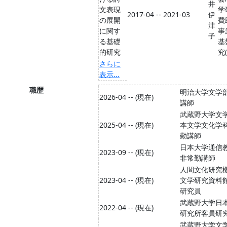
井
文表現
学
2017-04 -- 2021-03
伊
の展開
費
津
に関す
事
子
る基礎
基
的研究
究(
さらに
表示...
職歴
明治大学文学
2026-04 -- (現在)
講師
武蔵野大学文学
2025-04 -- (現在)
本文学文化学
勤講師
日本大学通信
2023-09 -- (現在)
非常勤講師
人間文化研究機
2023-04 -- (現在)
文学研究資料
研究員
武蔵野大学日
2022-04 -- (現在)
研究所客員研
武蔵野大学文