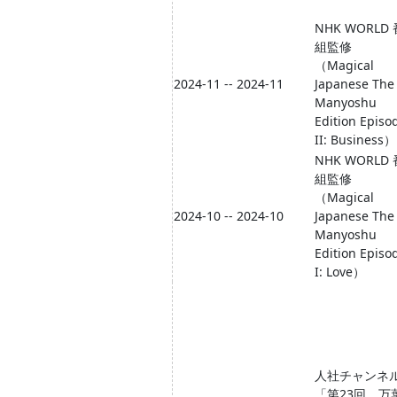
NHK WORLD 
組監修
（Magical
2024-11 -- 2024-11
Japanese The
Manyoshu
Edition Episo
II: Business）
NHK WORLD 
組監修
（Magical
2024-10 -- 2024-10
Japanese The
Manyoshu
Edition Episo
I: Love）
人社チャンネ
「第23回 万