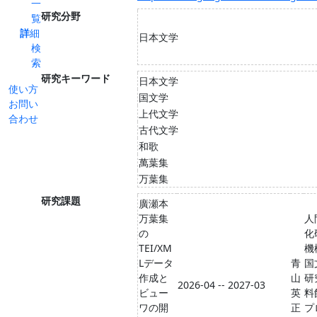
一
研究分野
覧
詳細
日本文学
検
索
研究キーワード
日本文学
使い方
国文学
お問い
上代文学
合わせ
古代文学
和歌
萬葉集
万葉集
研究課題
廣瀬本
万葉集
人
の
化
TEI/XM
機
Lデータ
青
国
作成と
山
研
2026-04 -- 2027-03
ビュー
英
料
ワの開
正
プ