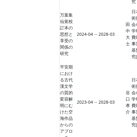
究
日
万葉集
術
仙覚校
田
会
訂本の
中
学
思想と
2024-04 -- 2028-03
大
費
享受の
士
事
関係の
基
研究
究(
平安期
におけ
る古代
日
漢文学
術
の質的
谷
会
変容解
口
学
2023-04 -- 2028-03
明にむ
孝
費
けた空
介
事
海作品
基
からの
究(
アプロ