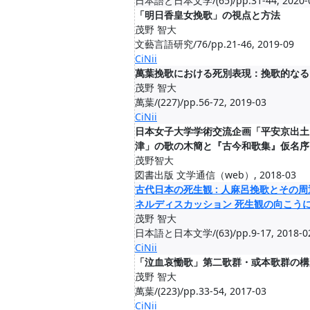
日本語と日本文学/(65)/pp.31-44, 2020-
「明日香皇女挽歌」の視点と方法
茂野 智大
文藝言語研究/76/pp.21-46, 2019-09
CiNii
萬葉挽歌における死別表現：挽歌的なる
茂野 智大
萬葉/(227)/pp.56-72, 2019-03
CiNii
日本女子大学学術交流企画「平安京出土
津」の歌の木簡と『古今和歌集』仮名序
茂野智大
図書出版 文学通信（web）, 2018-03
古代日本の死生観 : 人麻呂挽歌とその周辺
ネルディスカッション 死生観の向こうに
茂野 智大
日本語と日本文学/(63)/pp.9-17, 2018-0
CiNii
「泣血哀慟歌」第二歌群・或本歌群の構
茂野 智大
萬葉/(223)/pp.33-54, 2017-03
CiNii