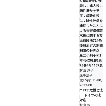
りB型肝炎に罹
患し，成人後に
陽性肝炎を発
症，鎮静化後
に，陰性肝炎を
発症したことに
よる損害賠償請
求権に関する改
正前民法724条
後段所定の期間
制限の起算点
最二小判令和3
年4月26日民集
75巻4号1157頁
村山 淳子
医事法研
究/7/pp.71-80,
2023-08
コロナ危機と法
──ドイツの法
対応
村山 淳子