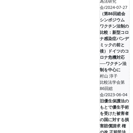
為法研究
会/2024-07-27
（第86回総会
シンポジウム
ワクチン法制の
比較：新型コロ
ナ感染症パンデ
ミックの前と
後）ドイツのコ
ロナ危機対応
──ワクチン法
制を中心に
村山 淳子
比較法学会第
86回総
会/2023-06-04
旧優生保護法の
もとで優生手術
を受けた被害者
の国に対する損
害賠償請求 権
の改 正前民法