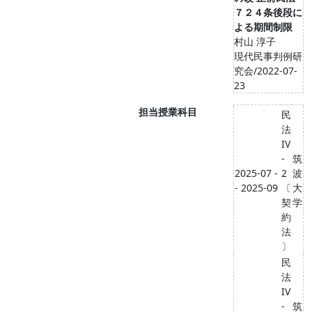
７２４条後段に
よる期間制限
村山 淳子
現代民事判例研
究会/2022-07-
23
担当授業科目
民
法
IV
-
筑
2025-07 -
2
波
- 2025-09
〔
大
契
学
約
法
〕
民
法
IV
-
筑