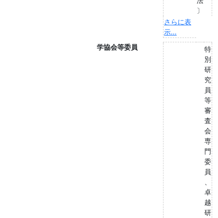
法
〕
さらに表
示...
学協会等委員
特
別
研
究
員
等
審
査
会
専
門
委
員
、
卓
越
研