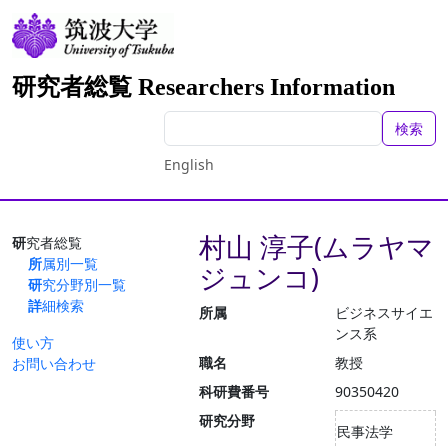
研究者総覧 Researchers Information
検索
English
村山 淳子(ムラヤマ
研究者総覧
所属別一覧
ジュンコ)
研究分野別一覧
詳細検索
所属
ビジネスサイエ
ンス系
使い方
職名
教授
お問い合わせ
科研費番号
90350420
研究分野
民事法学