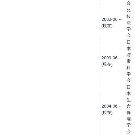
会
比
較
2002-06 --
法
(現在)
学
会
日
本
賠
2009-06 --
償
(現在)
科
学
会
日
本
生
2004-06 --
命
(現在)
倫
理
学
会