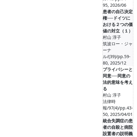
95, 2026/06
患者の自己決定
権──ドイツに
おける２つの価
値の対立（１）
村山 淳子
筑波ロー・ジャ
ーナ
ル/(39)/pp.59-
80, 2025/12
プライバシーと
同意──同意の
法的意味を考え
る
村山 淳子
法律時
報/97(4)/pp.43-
50, 2025/04/01
統合失調症の患
者の自殺と病院
設置者の説明義