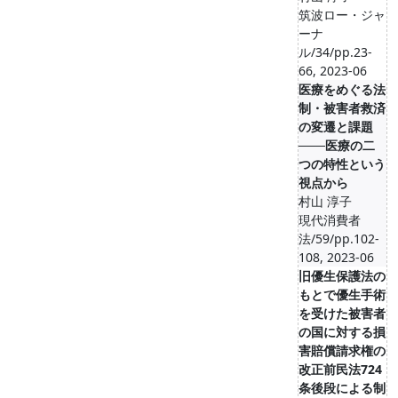
筑波ロー・ジャ
ーナ
ル/34/pp.23-
66, 2023-06
医療をめぐる法
制・被害者救済
の変遷と課題
───医療の二
つの特性という
視点から
村山 淳子
現代消費者
法/59/pp.102-
108, 2023-06
旧優生保護法の
もとで優生手術
を受けた被害者
の国に対する損
害賠償請求権の
改正前民法724
条後段による制