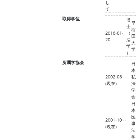
し
て
取得学位
博
早
士
稲
2016-01-
（
田
20
法
大
学
学
）
所属学協会
日
本
2002-06 --
私
(現在)
法
学
会
日
本
医
2001-10 --
事
(現在)
法
学