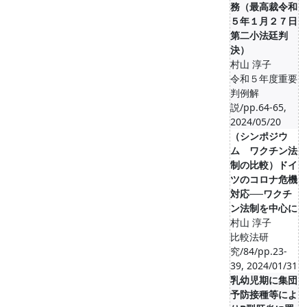
務（最高裁令和
５年１月２７日
第二小法廷判
決）
村山 淳子
令和５年度重要
判例解
説/pp.64-65,
2024/05/20
（シンポジウ
ム ワクチン法
制の比較）ドイ
ツのコロナ危機
対応──ワクチ
ン法制を中心に
村山 淳子
比較法研
究/84/pp.23-
39, 2024/01/31
乳幼児期に集団
予防接種等によ