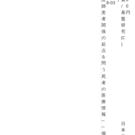
8-03
師
/
0
患
基
円
者
盤
関
研
係
究
の
(C
起
)
点
を
問
う
死
者
の
医
療
情
報
─
日
─
本
個