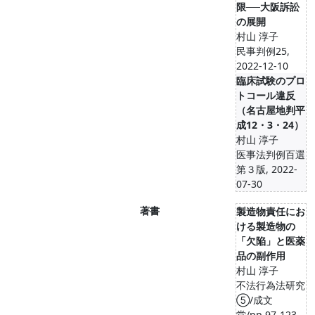
限──大阪訴訟
の展開
村山 淳子
民事判例25,
2022-12-10
臨床試験のプロ
トコール違反
（名古屋地判平
成12・3・24）
村山 淳子
医事法判例百選
第３版, 2022-
07-30
著書
製造物責任にお
ける製造物の
「欠陥」と医薬
品の副作用
村山 淳子
不法行為法研究
⑤/成文
堂/pp.97-123,