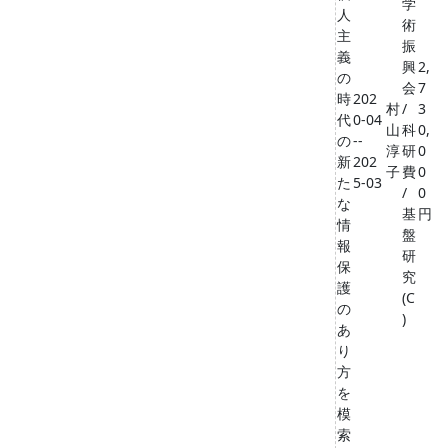
学
人
術
主
振
義
興
2,
の
会
7
時
202
村
/
3
代
0-04
山
科
0,
の
--
淳
研
0
新
202
子
費
0
た
5-03
/
0
な
基
円
情
盤
報
研
保
究
護
(C
の
)
あ
り
方
を
模
索