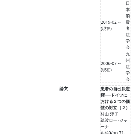
日
本
消
2019-02 --
費
(現在)
者
法
学
会
九
州
2006-07 --
法
(現在)
学
会
論文
患者の自己決定
権──ドイツに
おける２つの価
値の対立（２）
村山 淳子
筑波ロー･ジャ
ーナ
ル/40/pp.71-