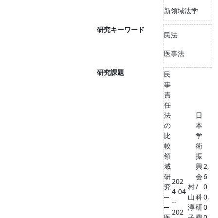
新領域法学
研究キーワード
民法
医事法
研究課題
民
事
責
任
法
日
の
本
比
学
較
術
領
振
域
興
2,
研
会
6
202
究
村
/
0
4-04
─
山
科
0,
--
─
淳
研
0
202
医
子
費
0