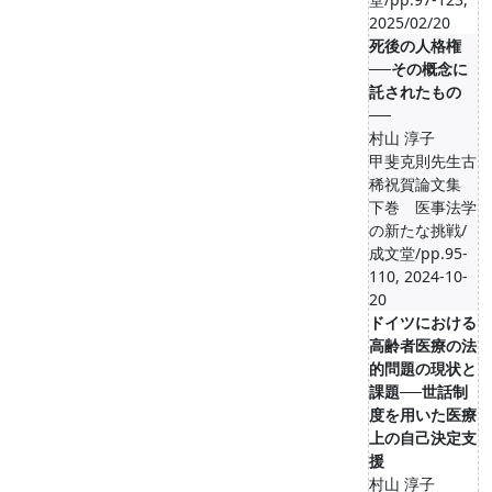
2025/02/20
死後の人格権
──その概念に
託されたもの
──
村山 淳子
甲斐克則先生古
稀祝賀論文集
下巻 医事法学
の新たな挑戦/
成文堂/pp.95-
110, 2024-10-
20
ドイツにおける
高齢者医療の法
的問題の現状と
課題──世話制
度を用いた医療
上の自己決定支
援
村山 淳子