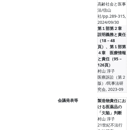
高齢社会と医事
法/信山
社/pp.289-315,
2024/09/30
第１部第２章
説明義務と責任
（18－48
頁）、第１部第
４章 医療情報
と責任（95－
126頁）
村山 淳子
医療訴訟（第２
版）/民事法研
究会, 2023-09
会議発表等
製造物責任にお
ける医薬品の
「欠陥」判断
村山 淳子
21世紀不法行