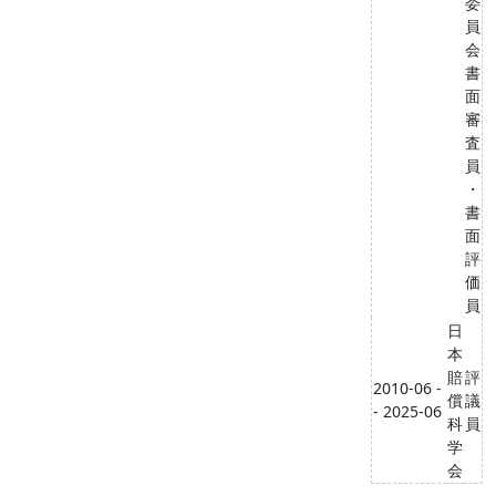
委
員
会
書
面
審
査
員
・
書
面
評
価
員
日
本
賠
評
2010-06 -
償
議
- 2025-06
科
員
学
会