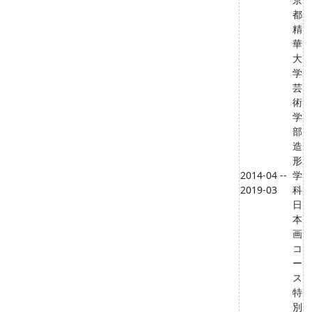
都
精
華
大
学
芸
術
学
部
造
形
2014-04 --
学
2019-03
科
日
本
画
コ
ー
ス
特
別