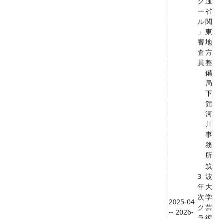
ク
通
ー
省
ル
関
」
東
審
地
査
方
員
整
備
局
下
館
河
川
事
務
所
筑
3
波
年
大
次
学
2025-04
ク
芸
-- 2026-
ラ
術