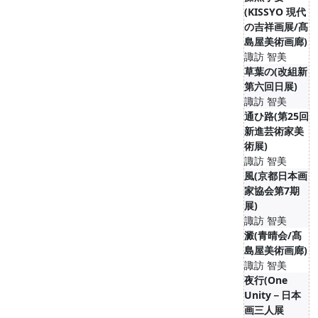
(KISSYO 現代
の吉祥画展/髙
島屋美術画廊)
諏訪 智美
草葉の(改組新
第六回日展)
諏訪 智美
通ひ路(第25回
新進芸術家美
術展)
諏訪 智美
風(京都日本画
家協会第7期
展)
諏訪 智美
澱(青晴会/髙
島屋美術画廊)
諏訪 智美
夜行(One
Unity－日本
画三人展