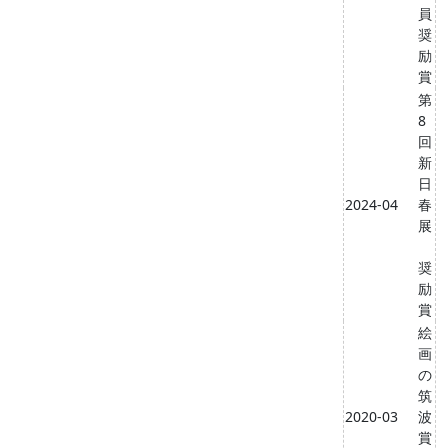
員
奨
励
賞
第
8
回
新
日
2024-04
春
展
奨
励
賞
絵
画
の
筑
2020-03
波
賞