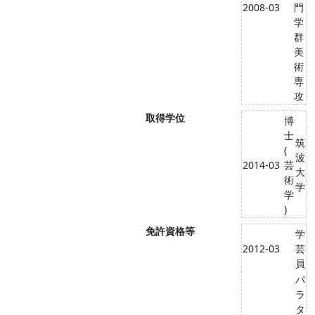
2008-03
門
学
群
美
術
専
攻
取得学位
博
士
筑
(
波
2014-03
芸
大
術
学
学
)
免許資格等
学
2012-03
芸
員
パ
ラ
タ