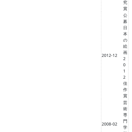
究
賞
公
募
日
本
の
絵
画
2012-12
2
0
1
2
佳
作
賞
芸
術
専
門
2008-02
学