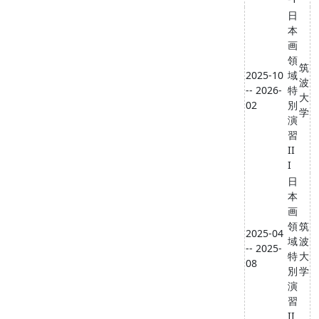
日
本
画
領
筑
2025-10
域
波
-- 2026-
特
大
02
別
学
演
習
II
I
日
本
画
領
筑
2025-04
域
波
-- 2025-
特
大
08
別
学
演
習
II