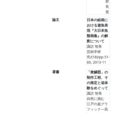
群
長
賞
論文
日本の絵画に
おける遊魚表
現『大日本魚
類画集』の解
釈について
諏訪 智美
芸術学研
究/(18)/pp.51-
60, 2013-11
著書
「衆鱗図」の
制作工程、そ
の推定と追体
験をめぐって
諏訪 智美
自然に挑む
江戸の超グラ
フィック―高