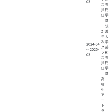
03
ス
専
担
門
任
学
群
筑
2
波
年
大
次
学
2024-04
ク
芸
-- 2025-
ラ
術
03
ス
専
担
門
任
学
群
高
校
生
ア
ー
ト
ラ