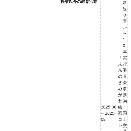
授業以外の教育活動
常
総
水
害
か
ら
1
0
年
「
実
未
行
来
委
の
員
き
会
ぬ
事
が
務
わ
局
2025-08
絵
-- 2025-
画
国
08
コ
土
ン
交