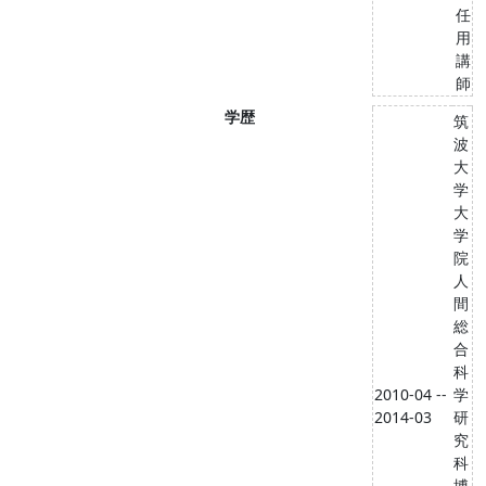
任
用
講
師
学歴
筑
波
大
学
大
学
院
人
間
総
合
科
2010-04 --
学
2014-03
研
究
科
博