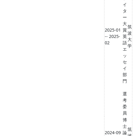
イ
タ
ー
大
筑
2025-01
賞
波
-- 2025-
英
大
02
語
学
エ
ッ
セ
イ
部
門
選
考
委
員
博
士
筑
2024-09
論
波