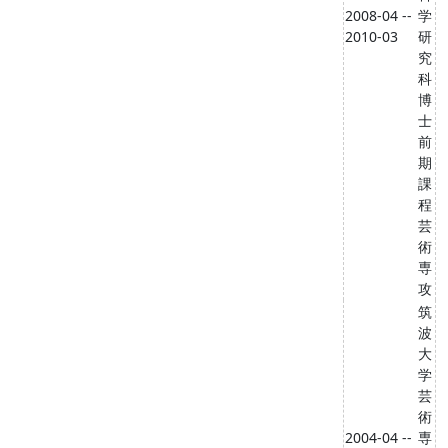
2008-04 --
学
2010-03
研
究
科
博
士
前
期
課
程
芸
術
専
攻
筑
波
大
学
芸
術
2004-04 --
専