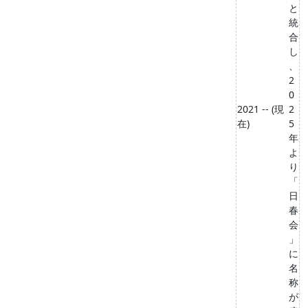
と
統
合
し
、
2
0
2021 -- (現
2
在)
5
年
よ
り
「
日
春
会
」
に
名
称
が