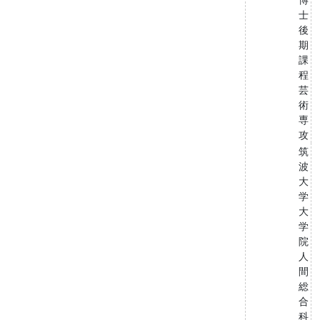
士
後
期
課
程
芸
術
専
攻
筑
波
大
学
大
学
院
人
間
総
合
科