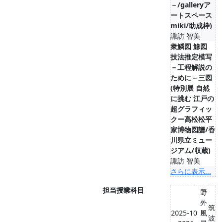
－/galleryア
ートスペース
miki/助成枠)
諏訪 智美
衆鱗図 鯵図
技法推定模写
－工程解説の
ために－三図
(特別展 自然
に挑む 江戸の
超グラフィッ
クー高松松平
家博物図譜/香
川県立ミュー
ジアム/収蔵)
諏訪 智美
さらに表示...
担当授業科目
野
外
筑
2025-10
風
波