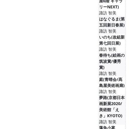
屋6階 ギャラ
リーNEXT)
諏訪 智美
はなぐるま(第
五回新日春展)
諏訪 智美
いのち(改組新
第七回日展)
諏訪 智美
春待ち(絵画の
筑波賞/優秀
賞)
諏訪 智美
庭(青晴会/髙
島屋美術画廊)
諏訪 智美
夢路(京都日本
画新展2020/
美術館「え
き」KYOTO)
諏訪 智美
藻魚小宴