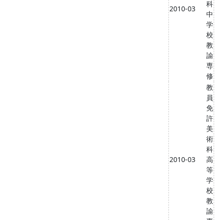
科
2010-03
中
学
校
教
諭
専
修
教
員
免
許
美
術
科
2010-03
高
等
学
校
教
諭