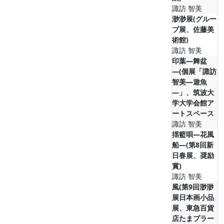
諏訪 智美
渺渺展(グルー
プ展、佐藤美
術館)
諏訪 智美
印葉―舞盆
―(個展「諏訪
智美―遊魚
―」、筑波大
学大学会館ア
ートスペース
諏訪 智美
揺籃唄―花風
船―(第8回新
日春展、奨励
賞)
諏訪 智美
風(第9回渺渺
展日本画小品
展、東急百貨
店たまプラー