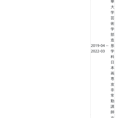
華
大
学
芸
術
学
部
造
2019-04 --
形
2022-03
学
科
日
本
画
専
攻
非
常
勤
講
師
京