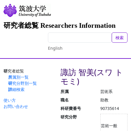
研究者総覧 Researchers Information
検索
English
諏訪 智美(スワ ト
研究者総覧
所属別一覧
モミ)
研究分野別一覧
詳細検索
所属
芸術系
職名
助教
使い方
お問い合わせ
科研費番号
90735614
研究分野
芸術一般