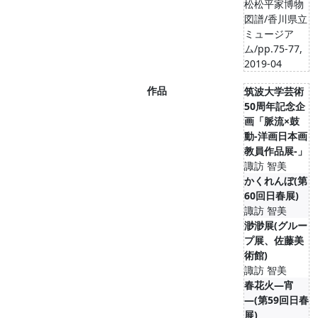
松松平家博物
図譜/香川県立
ミュージア
ム/pp.75-77,
2019-04
作品
筑波大学芸術
50周年記念企
画「脈流×鼓
動-洋画日本画
教員作品展-」
諏訪 智美
かくれんぼ(第
60回日春展)
諏訪 智美
渺渺展(グルー
プ展、佐藤美
術館)
諏訪 智美
春花火―宵
―(第59回日春
展)