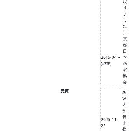
戻
り
ま
し
た
）
京
都
日
2015-04 --
本
(現在)
画
家
協
会
受賞
筑
波
大
学
若
2025-11-
手
25
教