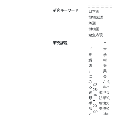
研究キーワード
日本画
博物図譜
魚類
博物画
遊魚表現
研究課題
日
『
本
衆
学
鱗
術
図
振
』
興
に
会
み
/
4,
20
る
科
5
23-
造
諏
学
5
04
形
訪
研
0,
--
手
智
究
0
20
法
美
費
0
27-
と
補
0