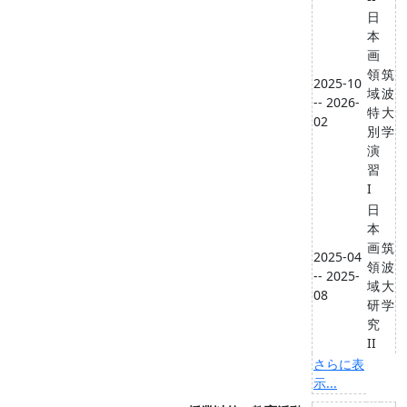
日
本
画
領
筑
2025-10
域
波
-- 2026-
特
大
02
別
学
演
習
I
日
本
画
筑
2025-04
領
波
-- 2025-
域
大
08
研
学
究
II
さらに表
示...