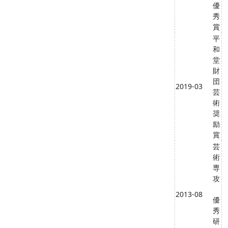
優
秀
賞
平
和
堂
財
団
2019-03
芸
術
奨
励
賞
芸
術
専
攻
2013-08
優
秀
研