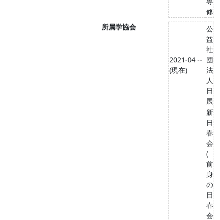
専
修
所属学協会
公
益
社
2021-04 --
団
(現在)
法
人
日
展
新
日
春
会
(
前
身
の
日
春
会