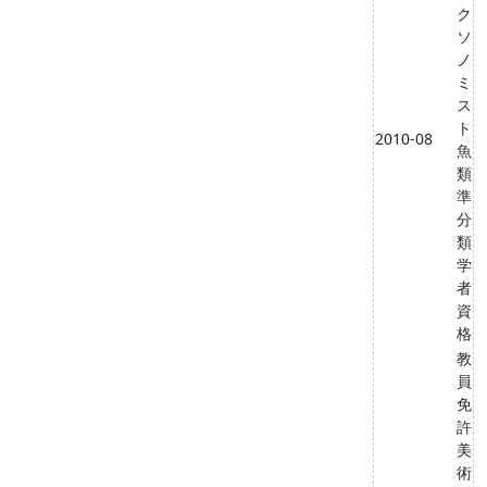
ク
ソ
ノ
ミ
ス
ト
2010-08
魚
類
準
分
類
学
者
資
格
教
員
免
許
美
術