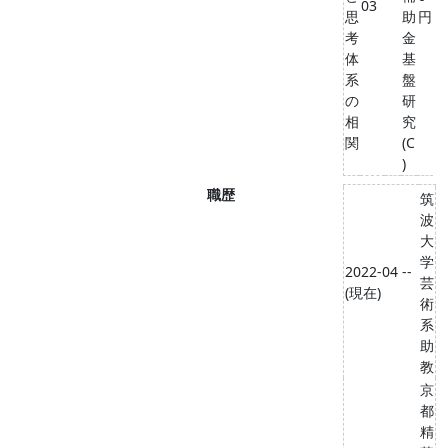
03
思
助
円
考
金
体
基
系
盤
の
研
相
究
関
(C
)
職歴
筑
波
大
学
2022-04 --
芸
(現在)
術
系
助
教
京
都
精