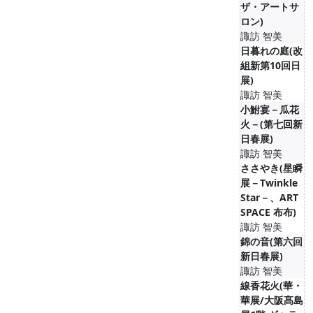
ザ・アートサ
ロン)
諏訪 智美
日暮れの庭(改
組新第10回日
展)
諏訪 智美
小鮒宴－瓜花
火－(第七回新
日春展)
諏訪 智美
ささやき(星瞬
展－Twinkle
Star－、ART
SPACE 布布)
諏訪 智美
錦の音(第六回
新日春展)
諏訪 智美
線香花火(華・
華展/大阪髙島