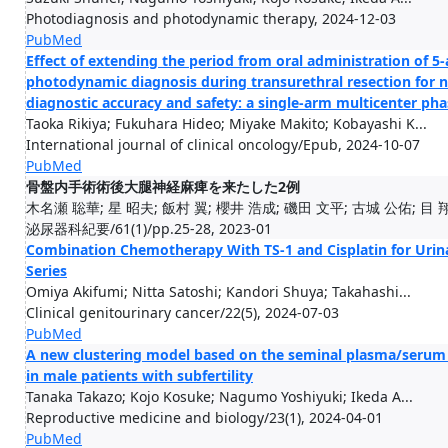
Photodiagnosis and photodynamic therapy, 2024-12-03
PubMed
Effect of extending the period from oral administration of 5
photodynamic diagnosis during transurethral resection for 
diagnostic accuracy and safety: a single-arm multicenter phase
Taoka Rikiya; Fukuhara Hideo; Miyake Makito; Kobayashi K...
International journal of clinical oncology/Epub, 2024-10-07
PubMed
骨盤内手術術後大腿神経麻痺を来たした2例
木名瀬 聡華; 星 昭夫; 飯村 翼; 櫻井 浩成; 磯田 文平; 古城 公佑; 目 翔
泌尿器科紀要/61(1)/pp.25-28, 2023-01
Combination Chemotherapy With TS-1 and Cisplatin for Urin
Series
Omiya Akifumi; Nitta Satoshi; Kandori Shuya; Takahashi...
Clinical genitourinary cancer/22(5), 2024-07-03
PubMed
A new clustering model based on the seminal plasma/serum r
in male patients with subfertility
Tanaka Takazo; Kojo Kosuke; Nagumo Yoshiyuki; Ikeda A...
Reproductive medicine and biology/23(1), 2024-04-01
PubMed