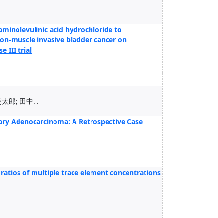
-aminolevulinic acid hydrochloride to
non-muscle invasive bladder cancer on
 III trial
太郎; 田中...
ary Adenocarcinoma: A Retrospective Case
atios of multiple trace element concentrations