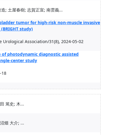
; 土屋春樹; 志賀正宣; 南雲義...
bladder tumor for high-risk non-muscle invasive
l (BRIGHT study)
se Urological Association/31(8), 2024-05-02
ce of photodynamic diagnostic assisted
ingle-center study
-18
 篤史; 木...
畑 大介; ...