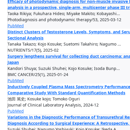
Efficacy of photodynamic diagnosis for non-muscle invasive 
analysis in a prospective, single-arm, multicenter phase III tr
Taoka Rikiya; Fukuhara Hideo; Miyake Makito; Kobayashi...
Photodiagnosis and photodynamic therapy/53, 2025-03-12
PubMed
Distinct Clusters of Testosterone Levels, Symptoms, and Se
Sectional Analysis
Tanaka Takazo; Kojo Kosuke; Suetomi Takahiro; Nagumo ...
NUTRIENTS/17(5), 2025-02
Surgery lengthens survival for collecting duct carcinoma: ana
Japan
Kandori Shuya; Suzuki Shuhei; Kojo Kosuke; Isoda Bunp...
BMC CANCER/25(1), 2025-01-24
PubMed
Inductively Coupled Plasma Mass Spectrometry Performance
Comparative Study With Standard Quantification Methods
池田 篤史; Kosuke kojo; Tomoko Oguri
Journal of Clinical Laboratory Analysis, 2024-12
PubMed
Variations in the Diagnostic Performance of Transurethral 
Diagnosis According to Surgical Experience: A Retrospective,
Suzuki Shuhei; Nagumo Yoshiyuki; Kojo Kosuke; Ikeda A...