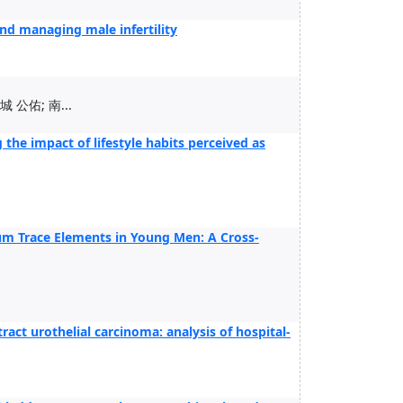
nd managing male infertility
 公佑; 南...
the impact of lifestyle habits perceived as
rum Trace Elements in Young Men: A Cross-
ract urothelial carcinoma: analysis of hospital-