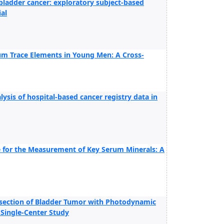
bladder cancer: exploratory subject-based
ial
rum Trace Elements in Young Men: A Cross-
lysis of hospital-based cancer registry data in
 for the Measurement of Key Serum Minerals: A
Resection of Bladder Tumor with Photodynamic
 Single-Center Study