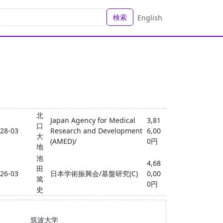
検索
English
北
Japan Agency for Medical
3,81
口
028-03
Research and Development
6,00
大
(AMED)/
0円
地
池
4,68
田
026-03
日本学術振興会/基盤研究(C)
0,00
篤
0円
史
筑波大学