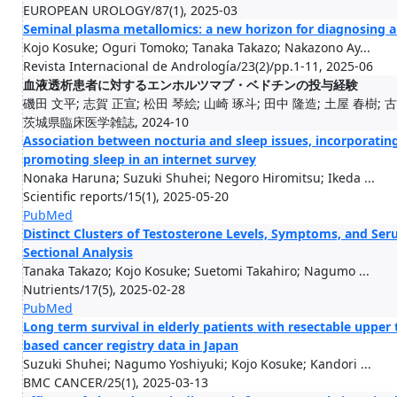
EUROPEAN UROLOGY/87(1), 2025-03
Seminal plasma metallomics: a new horizon for diagnosing a
Kojo Kosuke; Oguri Tomoko; Tanaka Takazo; Nakazono Ay...
Revista Internacional de Andrología/23(2)/pp.1-11, 2025-06
血液透析患者に対するエンホルツマブ・ベドチンの投与経験
磯田 文平; 志賀 正宣; 松田 琴絵; 山崎 琢斗; 田中 隆造; 土屋 春樹; 古城
茨城県臨床医学雑誌, 2024-10
Association between nocturia and sleep issues, incorporating 
promoting sleep in an internet survey
Nonaka Haruna; Suzuki Shuhei; Negoro Hiromitsu; Ikeda ...
Scientific reports/15(1), 2025-05-20
PubMed
Distinct Clusters of Testosterone Levels, Symptoms, and Se
Sectional Analysis
Tanaka Takazo; Kojo Kosuke; Suetomi Takahiro; Nagumo ...
Nutrients/17(5), 2025-02-28
PubMed
Long term survival in elderly patients with resectable upper t
based cancer registry data in Japan
Suzuki Shuhei; Nagumo Yoshiyuki; Kojo Kosuke; Kandori ...
BMC CANCER/25(1), 2025-03-13