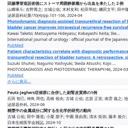
回腸導管造設術後にストーマ周囲静脈瘤から出血を来たした２例
山﨑琢斗; 吉野喬之; 古城公佑; 木村友和; 松田琴絵; 磯田文平; 田中隆造
泌尿器科紀要/70(4)/pp.101-106, 2024-04
Photodynamic diagnosis-assisted transurethral resection of 
bladder cancer improves intravesical recurrence-free surviva
Kawai Taketo; Matsuyama Hideyasu; Kobayashi Keita; Ike...
International journal of urology : official journal of the Japane
PubMed
Patient characteristics correlate with diagnostic performan
transurethral resection of bladder tumors: A retrospective, s
Suzuki Shuhei; Nagumo Yoshiyuki; Ikeda Atsushi; Kojo ...
PHOTODIAGNOSIS AND PHOTODYNAMIC THERAPY/46, 2024-03
PubMed
さらに表示...
Peutz-Jeghers症候群に合併した副腎皮質癌の1例
石田 智己; 神鳥 周也; 高橋 嶺央; 古城 公佑; 志賀 正宣; 南雲 義之; 池田
泌尿器外科, 2024-06
精漿中の金属成分に関する生化学的研究の動向
古城 公佑; 田中 隆造; 小栗 朋子; 中園 亜由美; 清水 拓弥; 藤本 俊介; 沼
日本生殖医学会雑誌, 2024-10