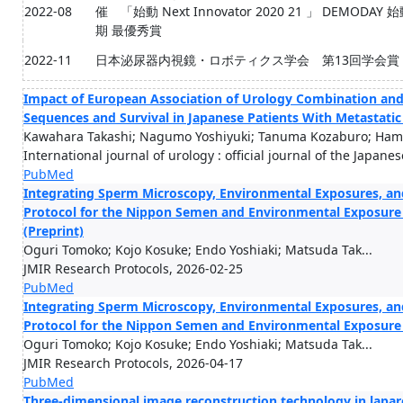
2022-08
催 「始動 Next Innovator 2020 21 」 DEMODAY 始
期 最優秀賞
2022-11
日本泌尿器内視鏡・ロボティクス学会 第13回学会賞
Impact of European Association of Urology Combination and 
Sequences and Survival in Japanese Patients With Metastatic
Kawahara Takashi; Nagumo Yoshiyuki; Tanuma Kozaburo; Hama
International journal of urology : official journal of the Japane
PubMed
Integrating Sperm Microscopy, Environmental Exposures, and L
Protocol for the Nippon Semen and Environmental Exposure 
(Preprint)
Oguri Tomoko; Kojo Kosuke; Endo Yoshiaki; Matsuda Tak...
JMIR Research Protocols, 2026-02-25
PubMed
Integrating Sperm Microscopy, Environmental Exposures, and L
Protocol for the Nippon Semen and Environmental Exposure 
Oguri Tomoko; Kojo Kosuke; Endo Yoshiaki; Matsuda Tak...
JMIR Research Protocols, 2026-04-17
PubMed
Three-dimensional image reconstruction technology in lapar