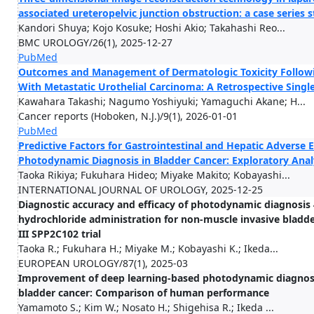
associated ureteropelvic junction obstruction: a case series 
Kandori Shuya; Kojo Kosuke; Hoshi Akio; Takahashi Reo...
BMC UROLOGY/26(1), 2025-12-27
PubMed
Outcomes and Management of Dermatologic Toxicity Followi
With Metastatic Urothelial Carcinoma: A Retrospective Singl
Kawahara Takashi; Nagumo Yoshiyuki; Yamaguchi Akane; H...
Cancer reports (Hoboken, N.J.)/9(1), 2026-01-01
PubMed
Predictive Factors for Gastrointestinal and Hepatic Adverse
Photodynamic Diagnosis in Bladder Cancer: Exploratory Analys
Taoka Rikiya; Fukuhara Hideo; Miyake Makito; Kobayashi...
INTERNATIONAL JOURNAL OF UROLOGY, 2025-12-25
Diagnostic accuracy and efficacy of photodynamic diagnosis 4
hydrochloride administration for non-muscle invasive bladder
III SPP2C102 trial
Taoka R.; Fukuhara H.; Miyake M.; Kobayashi K.; Ikeda...
EUROPEAN UROLOGY/87(1), 2025-03
Improvement of deep learning-based photodynamic diagnosis
bladder cancer: Comparison of human performance
Yamamoto S.; Kim W.; Nosato H.; Shigehisa R.; Ikeda ...