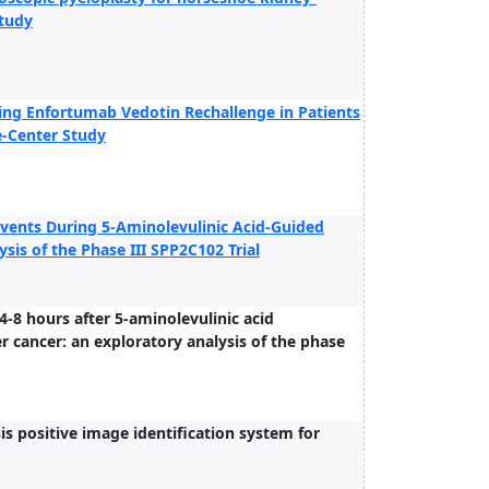
study
ng Enfortumab Vedotin Rechallenge in Patients
e-Center Study
 Events During 5-Aminolevulinic Acid-Guided
is of the Phase III SPP2C102 Trial
-8 hours after 5-aminolevulinic acid
 cancer: an exploratory analysis of the phase
 positive image identification system for