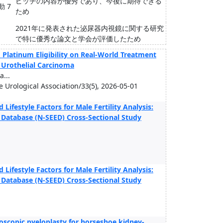
ピッチの内容が優秀であり、今後に期待できる
動 7
ため
2021年に発表された泌尿器内視鏡に関する研究
で特に優秀な論文と学会が評価したため
Platinum Eligibility on Real-World Treatment
 Urothelial Carcinoma
...
se Urological Association/33(5), 2026-05-01
ifestyle Factors for Male Fertility Analysis:
Database (N-SEED) Cross-Sectional Study
ifestyle Factors for Male Fertility Analysis:
Database (N-SEED) Cross-Sectional Study
oscopic pyeloplasty for horseshoe kidney-