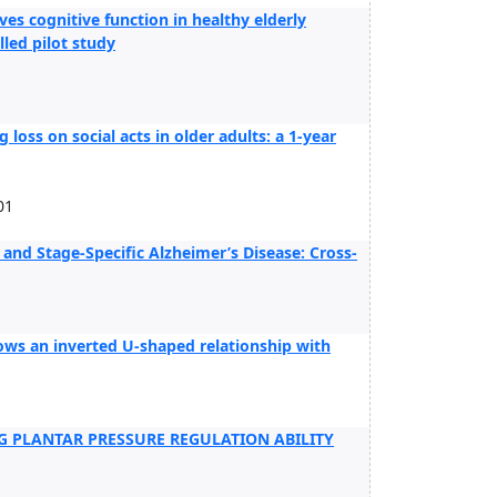
es cognitive function in healthy elderly
led pilot study
loss on social acts in older adults: a 1-year
01
and Stage-Specific Alzheimer’s Disease: Cross-
hows an inverted U-shaped relationship with
G PLANTAR PRESSURE REGULATION ABILITY