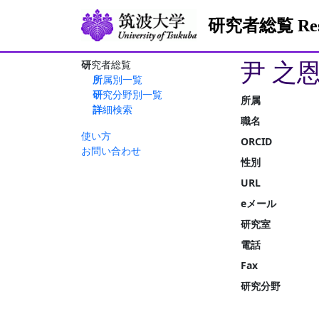
研究者総覧 Resea
尹 之恩
研究者総覧
所属別一覧
研究分野別一覧
所属
詳細検索
職名
使い方
ORCID
お問い合わせ
性別
URL
eメール
研究室
電話
Fax
研究分野