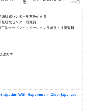
恩
000円
開発研究センター副主任研究員
開発研究センター研究員
源工学オープンイノベーションラボラトリ研究員
筑波大学
rticipation With Happiness in Older Japanese