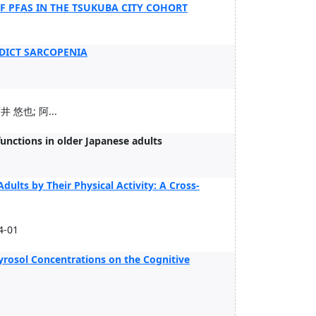
F PFAS IN THE TSUKUBA CITY COHORT
DICT SARCOPENIA
 悠也; 阿...
unctions in older Japanese adults
ults by Their Physical Activity: A Cross-
4-01
tyrosol Concentrations on the Cognitive