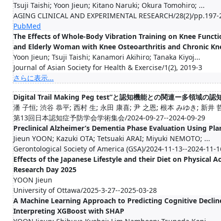
Tsuji Taishi; Yoon Jieun; Kitano Naruki; Okura Tomohiro; ...
AGING CLINICAL AND EXPERIMENTAL RESEARCH/28(2)/pp.197-2
PubMed
The Effects of Whole-Body Vibration Training on Knee Funct
and Elderly Woman with Knee Osteoarthritis and Chronic Kn
Yoon Jieun; Tsuji Taishi; Kanamori Akihiro; Tanaka Kiyoj...
Journal of Asian Society for Health & Exercise/1(2), 2019-3
さらに表示...
Digital Trail Making Peg test”と認知機能との関連ー多領
潘 子恒; 渋谷 恭平; 西村 生; 永田 康喜; 尹 之恩; 根本 みゆき; 新井 
第13回日本認知症予防学会学術集会/2024-09-27--2024-09-29
Preclinical Alzheimer’s Dementia Phase Evaluation Using Plan
Jieun YOON; Kazuki OTA; Tetsuaki ARAI; Miyuki NEMOTO; ...
Gerontological Society of America (GSA)/2024-11-13--2024-11-1
Effects of the Japanese Lifestyle and their Diet on Physical A
Research Day 2025
YOON Jieun
University of Ottawa/2025-3-27--2025-03-28
A Machine Learning Approach to Predicting Cognitive Decline
Interpreting XGBoost with SHAP