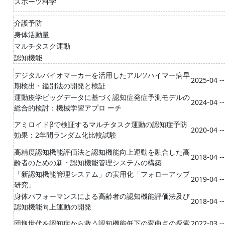
スポーツ科学
介護予防
身体活動量
マルチタスク運動
認知機能
デジタルバイオマーカーを活用したアルツハイマー病早
2025-04 -
期検出・鑑別法の開発と検証
運動疫学ビッグデータに基づく認知症発症予測モデルの
2024-04 -
総合的検討：機械学習アプロ ーチ
アミロイドβで検証するマルチタスク運動の認知症予防
2020-04 -
効果：2年間ランダム化比較試験
高精度認知機能評価法と認知機能向上運動を融合した高
2018-04 -
齢者のための新・認知機能管理システムの構築
「新認知機能管理システム」の実用化「フォローアップ
2019-04 -
研究」
身体パフォーマンスによる高齢者の認知機能評価法及び
2018-04 -
認知機能向上運動の開発
団塊世代を認知症から救う認知機能低下の変曲点の探索
2022-03 -