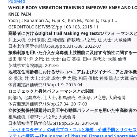
PubMed
WHOLE-BODY VIBRATION TRAINING IMPROVES KNEE AND L
KNEE PAIN
Yoon J.; Kanamori A.; Fujii K.; Kim M.; Yoon J.; Tsuji T...
GERONTOLOGIST/55(2)/pp.103-103, 2015-11
高齢者におけるDigital Trail Making Peg testのパフォ ー
井上大樹; 永田康喜; 立岡光臨; 薛載勲; 尹之恩; 辻 大士; 大藏倫博
日本老年医学会雑誌/59(3)/pp.331-338, 2022-07
振動刺激を用いた介入が麻痺側上肢機能に及ぼす有効性に関する一
堀田 和司; 尹 之恩; 辻 大士; 白石 英樹; 田中 喜代次; 大藏 倫博
茨城県立病院雑誌, 2013-6
地域在住高齢者におけるサルコぺニアおよびダイナペニアと身体機
金 美珍; 辻 大士; 北濃 成樹; 尹 之恩; 相馬 優樹; 神藤 隆志; 大藏 倫
体育測定評価研究/15/pp.1-9, 2015-04
ロコチェックと身体パフォーマンスとの関連
阿部巧; 北濃成樹; 辻大士; 相馬優樹; 金美珍; 尹之恩; 大藏倫博
体育測定評価研究/16/pp.27-34, 2017-03
立位姿勢保持課題時の足圧中心動揺パラメータを用いた中高齢者の
相馬優樹; 阿部巧; 尹之恩; 大藏倫博
日本認知症予防学会誌/5(1)/pp.25-33, 2016-08
「かさまスタディ」の研究プロトコルと概要：介護予防とサクセス
ステムの構築 ―The Journal of Physical Fitness and 