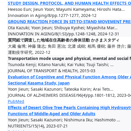
STUDY DESIGN, PROTOCOL, AND HUMAN HEALTH EFFECTS O
Heesoo Eun; Jieun Yoon; Mayumi Kameyama; Hiroshi Hata...
Innovation in Aging/8/pp.1277-1277, 2024-12
GROUND REACTION FORCE IN SIT-TO-STAND MOVEMENT PRE
Ota Kazuki; Yoon Jieun; Shibuya Kyohei; Miyashita Mar...
INNOVATION IN AGING/8(1:SI)/pp.1248-1248, 2024-12-31
質問紙で調査した地域在住高齢者の身体活動 かさまスタディ
大藏 倫博; 神藤 隆志; 角田 憲治; 北濃 成樹; 相馬 優樹; 藤井 啓介; 藤井
運動疫学研究, 2022-12
Transportation mode usage and physical, mental and social f
Tsunoda Kenji; Kitano Naruki; Kai Yuko; Tsuji Taishi; ...
JOURNAL OF TRANSPORT & HEALTH, 2015-03
Evaluation of Cognitive and Physical Function Among Older Ad
Sectional Kasama Study, Japan
Yoon Jieun; Sasaki Kazunori; Tateoka Korin; Arai Tets...
JOURNAL OF ALZHEIMERS DISEASE/96(4)/pp.1801-1812, 2023-0
PubMed
Effects of Desert Olive Tree Pearls Containing High Hydroxy
Functions of Middle-Aged and Older Adults
Yoon Jieun; Sasaki Kazunori; Nishimura Iku; Hashimoto ...
NUTRIENTS/15(14), 2023-07-21