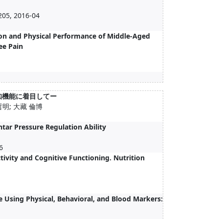
05, 2016-04
ion and Physical Performance of Middle-Aged
ee Pain
域の認知機能に着目してー
哲明; 大藏 倫博
tar Pressure Regulation Ability
6
ctivity and Cognitive Functioning. Nutrition
 Using Physical, Behavioral, and Blood Markers: