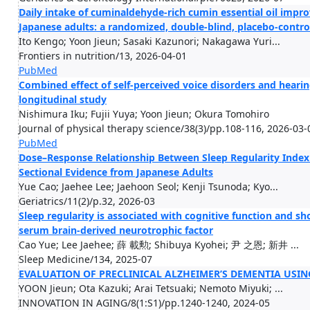
Daily intake of cuminaldehyde-rich cumin essential oil improv
Japanese adults: a randomized, double-blind, placebo-control
Ito Kengo; Yoon Jieun; Sasaki Kazunori; Nakagawa Yuri...
Frontiers in nutrition/13, 2026-04-01
PubMed
Combined effect of self-perceived voice disorders and hearing 
longitudinal study
Nishimura Iku; Fujii Yuya; Yoon Jieun; Okura Tomohiro
Journal of physical therapy science/38(3)/pp.108-116, 2026-03-
PubMed
Dose–Response Relationship Between Sleep Regularity Index 
Sectional Evidence from Japanese Adults
Yue Cao; Jaehee Lee; Jaehoon Seol; Kenji Tsunoda; Kyo...
Geriatrics/11(2)/p.32, 2026-03
Sleep regularity is associated with cognitive function and s
serum brain-derived neurotrophic factor
Cao Yue; Lee Jaehee; 薛 載勲; Shibuya Kyohei; 尹 之恩; 新井 ...
Sleep Medicine/134, 2025-07
EVALUATION OF PRECLINICAL ALZHEIMER’S DEMENTIA USIN
YOON Jieun; Ota Kazuki; Arai Tetsuaki; Nemoto Miyuki; ...
INNOVATION IN AGING/8(1:S1)/pp.1240-1240, 2024-05