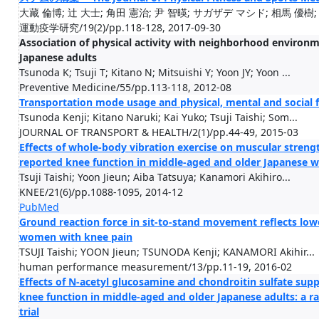
大藏 倫博; 辻 大士; 角田 憲治; 尹 智暎; サガザデ マシド; 相馬 優樹; 北
運動疫学研究/19(2)/pp.118-128, 2017-09-30
Association of physical activity with neighborhood environ
Japanese adults
Tsunoda K; Tsuji T; Kitano N; Mitsuishi Y; Yoon JY; Yoon ...
Preventive Medicine/55/pp.113-118, 2012-08
Transportation mode usage and physical, mental and social f
Tsunoda Kenji; Kitano Naruki; Kai Yuko; Tsuji Taishi; Som...
JOURNAL OF TRANSPORT & HEALTH/2(1)/pp.44-49, 2015-03
Effects of whole-body vibration exercise on muscular strengt
reported knee function in middle-aged and older Japanese 
Tsuji Taishi; Yoon Jieun; Aiba Tatsuya; Kanamori Akihiro...
KNEE/21(6)/pp.1088-1095, 2014-12
PubMed
Ground reaction force in sit-to-stand movement reflects low
women with knee pain
TSUJI Taishi; YOON Jieun; TSUNODA Kenji; KANAMORI Akihir...
human performance measurement/13/pp.11-19, 2016-02
Effects of N-acetyl glucosamine and chondroitin sulfate sup
knee function in middle-aged and older Japanese adults: a r
trial