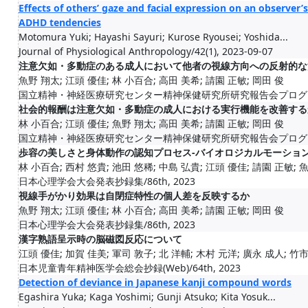
Effects of others’ gaze and facial expression on an observer’
ADHD tendencies
Motomura Yuki; Hayashi Sayuri; Kurose Ryousei; Yoshida...
Journal of Physiological Anthropology/42(1), 2023-09-07
注意欠如・多動症のある成人において他者の視線方向への反射的な
魚野 翔太; 江頭 優佳; 林 小百合; 高田 美希; 請園 正敏; 岡田 俊
国立精神・神経医療研究センター精神保健研究所研究報告会プログラム・抄録
社会的報酬は注意欠如・多動症の成人における実行機能を改善する
林 小百合; 江頭 優佳; 魚野 翔太; 高田 美希; 請園 正敏; 岡田 俊
国立精神・神経医療研究センター精神保健研究所研究報告会プログラム・抄録
歩容の美しさと身体動作の認知プロセス-バイオロジカルモーショ
林 小百合; 西村 悠貴; 池田 悠稀; 中島 弘貴; 江頭 優佳; 請園 正敏; 魚野
日本心理学会大会発表抄録集/86th, 2023
視線手がかり効果は自閉症特性の個人差を反映するか
魚野 翔太; 江頭 優佳; 林 小百合; 高田 美希; 請園 正敏; 岡田 俊
日本心理学会大会発表抄録集/86th, 2023
漢字熟語呈示時の脳磁図反応について
江頭 優佳; 加賀 佳美; 軍司 敦子; 北 洋輔; 木村 元洋; 廣永 成人; 竹市 博
日本児童青年精神医学会総会抄録(Web)/64th, 2023
Detection of deviance in Japanese kanji compound words
Egashira Yuka; Kaga Yoshimi; Gunji Atsuko; Kita Yosuk...