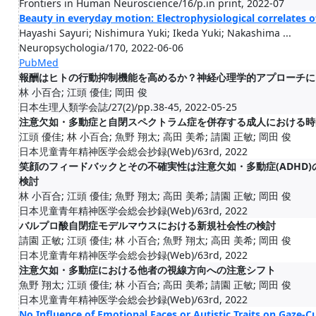
Frontiers in Human Neuroscience/16/p.in print, 2022-07
Beauty in everyday motion: Electrophysiological correlates 
Hayashi Sayuri; Nishimura Yuki; Ikeda Yuki; Nakashima ...
Neuropsychologia/170, 2022-06-06
PubMed
報酬はヒトの行動抑制機能を高めるか？神経心理学的アプローチに
林 小百合; 江頭 優佳; 岡田 俊
日本生理人類学会誌/27(2)/pp.38-45, 2022-05-25
注意欠如・多動症と自閉スペクトラム症を併存する成人における時
江頭 優佳; 林 小百合; 魚野 翔太; 高田 美希; 請園 正敏; 岡田 俊
日本児童青年精神医学会総会抄録(Web)/63rd, 2022
笑顔のフィードバックとその不確実性は注意欠如・多動症(ADHD)
検討
林 小百合; 江頭 優佳; 魚野 翔太; 高田 美希; 請園 正敏; 岡田 俊
日本児童青年精神医学会総会抄録(Web)/63rd, 2022
バルプロ酸自閉症モデルマウスにおける新規社会性の検討
請園 正敏; 江頭 優佳; 林 小百合; 魚野 翔太; 高田 美希; 岡田 俊
日本児童青年精神医学会総会抄録(Web)/63rd, 2022
注意欠如・多動症における他者の視線方向への注意シフト
魚野 翔太; 江頭 優佳; 林 小百合; 高田 美希; 請園 正敏; 岡田 俊
日本児童青年精神医学会総会抄録(Web)/63rd, 2022
No Influence of Emotional Faces or Autistic Traits on Gaze-C