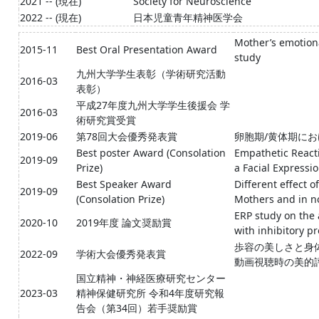
2021 -- (現在)
Society for Neuroscience
2022 -- (現在)
日本児童青年精神医学会
Mother’s emotiona
2015-11
Best Oral Presentation Award
study
九州大学学生表彰（学術研究活動
2016-03
表彰）
平成27年度九州大学学生後援会 学
2016-03
術研究賞受賞
2019-06
第78回大会優秀発表賞
卵胞期/黄体期に
Best poster Award (Consolation
Empathetic React
2019-09
Prize)
a Facial Expressi
Best Speaker Award
Different effect o
2019-09
(Consolation Prize)
Mothers and in 
ERP study on the 
2020-10
2019年度 論文奨励賞
with inhibitory p
歩容の美しさと身
2022-09
学術大会優秀発表賞
動画視聴時の美的
国立精神・神経医療研究センター
2023-03
精神保健研究所 令和4年度研究報
告会（第34回）若手奨励賞