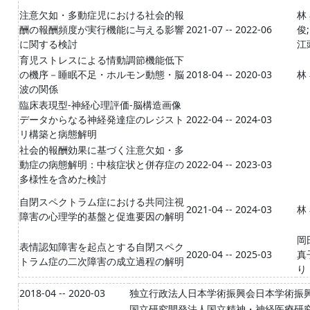
注意欠如・多動症児における社会的報
林
酬の報酬頻度が実行機能に与える影響
2021-07 -- 2022-06
俊
に関する検討
江
育児ストレスによる情動調節機能低下
の機序－睡眠不足・ホルモン動態・脳
2018-04 -- 2020-03
林
波の関係
臨床表現型-神経心理評価-脳構造画像
データからなる神経発達症のレジスト
2022-04 -- 2024-03
リ構築と病態解明
社会的報酬効果に基づく注意欠如・多
動症の病態解明：中核症状と併存症の
2022-04 -- 2023-03
多様性を含めた検討
自閉スペクトラム症における共同注視
2021-04 -- 2024-03
林
障害の心理学的基盤と促進要因の解明
岡
表情認知障害を起点とする自閉スペク
2020-04 -- 2025-03
真
トラム症の二次障害の成立過程の解明
り
2018-04 -- 2020-03
独立行政法人日本学術振興会日本学術振興
国立研究開発法人国立精神・神経医療研