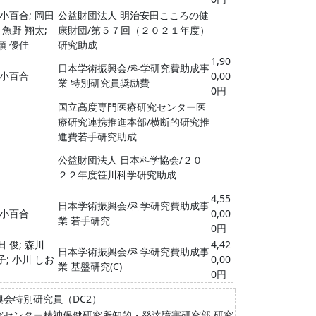
 小百合; 岡田
公益財団法人 明治安田こころの健
; 魚野 翔太;
康財団/第５７回（２０２１年度）
頭 優佳
研究助成
1,90
日本学術振興会/科学研究費助成事
 小百合
0,00
業 特別研究員奨励費
0円
国立高度専門医療研究センター医
療研究連携推進本部/横断的研究推
進費若手研究助成
公益財団法人 日本科学協会/２０
２２年度笹川科学研究助成
4,55
日本学術振興会/科学研究費助成事
 小百合
0,00
業 若手研究
0円
田 俊; 森川
4,42
日本学術振興会/科学研究費助成事
子; 小川 しお
0,00
業 基盤研究(C)
0円
会特別研究員（DC2）
究センター精神保健研究所知的・発達障害研究部 研究