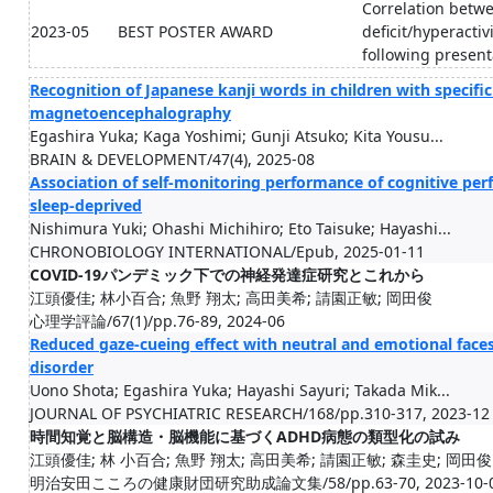
Correlation betwee
2023-05
BEST POSTER AWARD
deficit/hyperacti
following present
Recognition of Japanese kanji words in children with specific
magnetoencephalography
Egashira Yuka; Kaga Yoshimi; Gunji Atsuko; Kita Yousu...
BRAIN & DEVELOPMENT/47(4), 2025-08
Association of self-monitoring performance of cognitive pe
sleep-deprived
Nishimura Yuki; Ohashi Michihiro; Eto Taisuke; Hayashi...
CHRONOBIOLOGY INTERNATIONAL/Epub, 2025-01-11
COVID-19パンデミック下での神経発達症研究とこれから
江頭優佳; 林小百合; 魚野 翔太; 高田美希; 請園正敏; 岡田俊
心理学評論/67(1)/pp.76-89, 2024-06
Reduced gaze-cueing effect with neutral and emotional faces 
disorder
Uono Shota; Egashira Yuka; Hayashi Sayuri; Takada Mik...
JOURNAL OF PSYCHIATRIC RESEARCH/168/pp.310-317, 2023-12
時間知覚と脳構造・脳機能に基づくADHD病態の類型化の試み
江頭優佳; 林 小百合; 魚野 翔太; 高田美希; 請園正敏; 森圭史; 岡田俊
明治安田こころの健康財団研究助成論文集/58/pp.63-70, 2023-10-