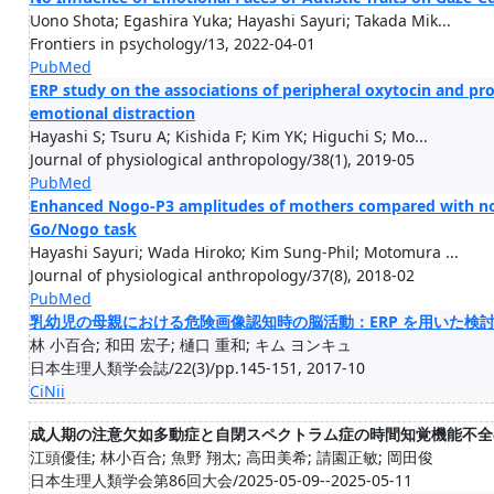
Uono Shota; Egashira Yuka; Hayashi Sayuri; Takada Mik...
Frontiers in psychology/13, 2022-04-01
PubMed
ERP study on the associations of peripheral oxytocin and pro
emotional distraction
Hayashi S; Tsuru A; Kishida F; Kim YK; Higuchi S; Mo...
Journal of physiological anthropology/38(1), 2019-05
PubMed
Enhanced Nogo-P3 amplitudes of mothers compared with n
Go/Nogo task
Hayashi Sayuri; Wada Hiroko; Kim Sung-Phil; Motomura ...
Journal of physiological anthropology/37(8), 2018-02
PubMed
乳幼児の母親における危険画像認知時の脳活動：ERP を用いた検
林 小百合; 和田 宏子; 樋口 重和; キム ヨンキュ
日本生理人類学会誌/22(3)/pp.145-151, 2017-10
CiNii
成人期の注意欠如多動症と自閉スペクトラム症の時間知覚機能不全
江頭優佳; 林小百合; 魚野 翔太; 高田美希; 請園正敏; 岡田俊
日本生理人類学会第86回大会/2025-05-09--2025-05-11