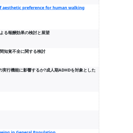
of aesthetic preference for human walking
よる報酬効果の検討と展望
間知覚不全に関する検討
の実行機能に影響するか?成人期ADHDを対象とした
ueing in General Population