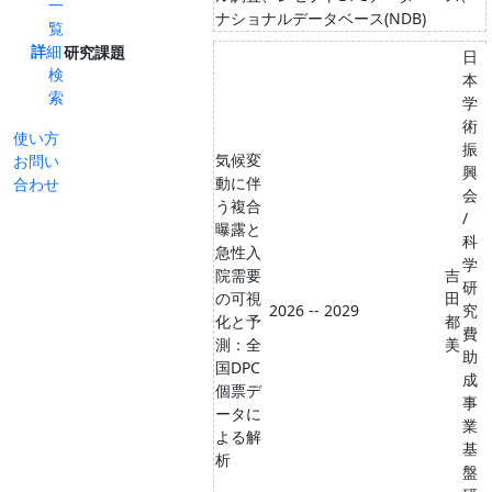
一
ナショナルデータベース(NDB)
覧
詳細
研究課題
日
検
本
索
学
術
使い方
振
気候変
お問い
興
動に伴
合わせ
会
う複合
/
曝露と
科
急性入
学
院需要
吉
研
の可視
田
2026 -- 2029
究
化と予
都
費
測：全
美
助
国DPC
成
個票デ
事
ータに
業
よる解
基
析
盤