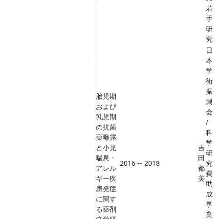
若
手
研
究
日
本
学
術
振
胎児期
興
および
会
乳児期
/
の抗菌
科
薬曝露
学
と小児
吉
研
喘息・
田
2016 -- 2018
究
アレル
都
費
ギー疾
美
助
患発症
成
に関す
事
る薬剤
業