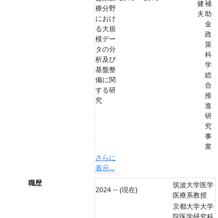
健
補
療分野
夫
助
におけ
金
る大規
政
模デー
策
タの分
科
析及び
学
基盤整
総
備に関
合
する研
推
究
進
研
究
事
業
さらに
表示...
職歴
筑波大学医学
2024 -- (現在)
医療系教授
京都大学大学
院医学研究科