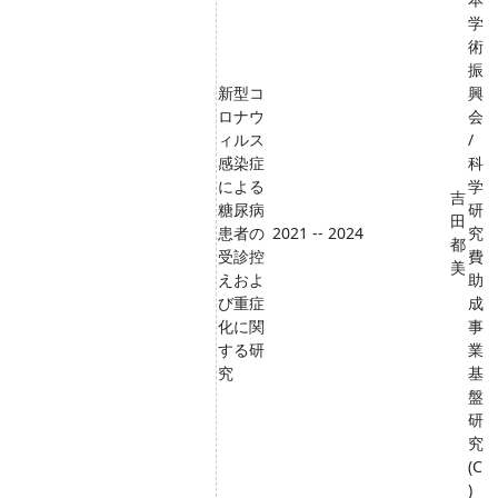
学
術
振
新型コ
興
ロナウ
会
ィルス
/
感染症
科
による
学
吉
糖尿病
研
田
患者の
2021 -- 2024
究
都
受診控
費
美
えおよ
助
び重症
成
化に関
事
する研
業
究
基
盤
研
究
(C
)