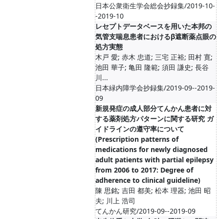
日本公衆衛生学会総会抄録集/2019-10-
-2019-10
レセプトデータベースを用いた本邦の
気管支喘息患者におけるβ遮断薬点眼の
処方実態
木戸 愛; 赤木 忠道; 三宅 正裕; 田村 寛;
池田 華子; 亀田 隆範; 須田 謙史; 長谷
川...
日本緑内障学会抄録集/2019-09--2019-
09
新規発症の成人部分てんかん患者に対
する薬剤処方パターンに関する研究 ガ
イドラインの遵守率について
(Prescription patterns of
medications for newly diagnosed
adult patients with partial epilepsy
from 2006 to 2017: Degree of
adherence to clinical guideline)
陳 思銘; 吉田 都美; 松本 理器; 池田 昭
夫; 川上 浩司
てんかん研究/2019-09--2019-09