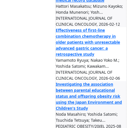
medical record database
Hattori Masakatsu; Mizuno Kayoko;
Honda Munenori; Yosh...
INTERNATIONAL JOURNAL OF
CLINICAL ONCOLOGY, 2026-02-12
Effectiveness of first-line
combination chemotherapy in
older patients with unresectable
advanced gastric cancer: a
retrospective study
Yamamoto Ryuya; Nakao Yoko M.;
Yoshida Satomi; Kawakam...
INTERNATIONAL JOURNAL OF
CLINICAL ONCOLOGY, 2026-02-06
Investigating the association
between parental educational
status and offspring obesity risk
using the Japan Environment and
Children's Study
Noda Masahiro; Yoshida Satomi;
Tsuchida Tetsuya; Takeu...
PEDIATRIC OBESITY/20(8), 2025-08