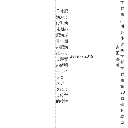
学
財
母体肥
団
満およ
/
び乳幼
川
児期の
野
肥満が
小
青年期
児
の肥満
吉
医
に与え
田
2019 -- 2019
学
る影響
都
奨
の解明
美
学
―ライ
財
フコー
団
スデー
第
タによ
30
る疫学
回
的検討
研
究
助
成