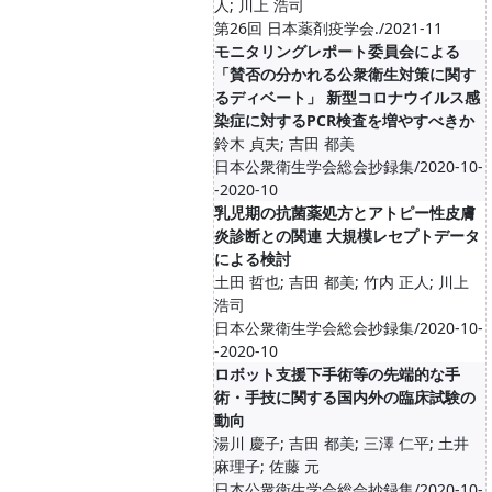
人; 川上 浩司
第26回 日本薬剤疫学会./2021-11
モニタリングレポート委員会による
「賛否の分かれる公衆衛生対策に関す
るディベート」 新型コロナウイルス感
染症に対するPCR検査を増やすべきか
鈴木 貞夫; 吉田 都美
日本公衆衛生学会総会抄録集/2020-10-
-2020-10
乳児期の抗菌薬処方とアトピー性皮膚
炎診断との関連 大規模レセプトデータ
による検討
土田 哲也; 吉田 都美; 竹内 正人; 川上
浩司
日本公衆衛生学会総会抄録集/2020-10-
-2020-10
ロボット支援下手術等の先端的な手
術・手技に関する国内外の臨床試験の
動向
湯川 慶子; 吉田 都美; 三澤 仁平; 土井
麻理子; 佐藤 元
日本公衆衛生学会総会抄録集/2020-10-