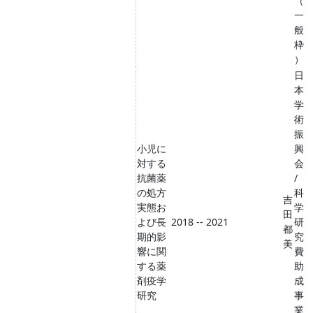
（
一
般
枠
）
日
本
学
術
振
小児に
興
対する
会
抗菌薬
/
の処方
科
吉
実態お
学
田
よび長
2018 -- 2021
研
都
期的影
究
美
響に関
費
する薬
助
剤疫学
成
研究
事
業