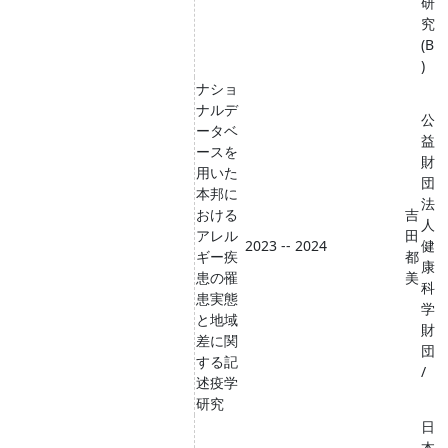
研
究
(B
)
ナショ
ナルデ
公
ータベ
益
ースを
財
用いた
団
本邦に
法
おける
吉
人
アレル
田
2023 -- 2024
健
ギー疾
都
康
患の罹
美
科
患実態
学
と地域
財
差に関
団
する記
/
述疫学
研究
日
本