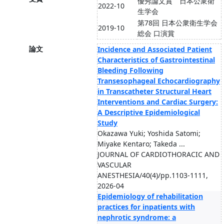
優秀論文賞 日本公衆衛
2022-10
生学会
第78回 日本公衆衛生学会
2019-10
総会 口演賞
論文
Incidence and Associated Patient
Characteristics of Gastrointestinal
Bleeding Following
Transesophageal Echocardiography
in Transcatheter Structural Heart
Interventions and Cardiac Surgery:
A Descriptive Epidemiological
Study
Okazawa Yuki; Yoshida Satomi;
Miyake Kentaro; Takeda ...
JOURNAL OF CARDIOTHORACIC AND
VASCULAR
ANESTHESIA/40(4)/pp.1103-1111,
2026-04
Epidemiology of rehabilitation
practices for inpatients with
nephrotic syndrome: a