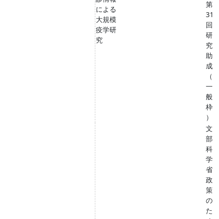
第
による
31
大規模
回
疫学研
研
究
究
助
成
（
一
般
枠
）
文
部
科
学
省
政
策
の
た