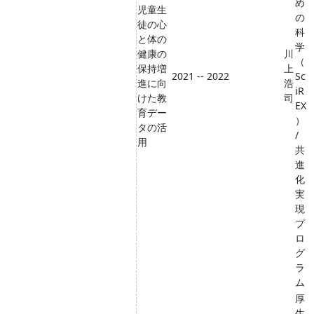
め
児童生
の
徒の心
科
と体の
学
健康の
川
（
保持増
上
2021 -- 2022
Sc
進に向
浩
iR
けた教
司
EX
育デー
）
タの活
/
用
共
進
化
実
現
プ
ロ
グ
ラ
ム
厚
生