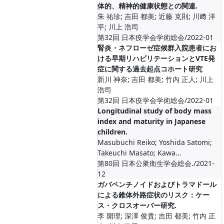
体的、精神的健康状態との関連.
朱 祐珍; 吉田 都美; 近藤 克則; 川﨑 洋
平; 川上 浩司
第32回 日本疫学会学術総会/2022-01
腎炎・ネフローゼ症候群入院患者にお
ける早期リハビリテーションとVTE発
症に関する過去起点コホート研究
新川 神奈; 吉田 都美; 竹内 正人; 川上
浩司
第32回 日本疫学会学術総会/2022-01
Longitudinal study of body mass
index and maturity in Japanese
children.
Masubuchi Reiko; Yoshida Satomi;
Takeuchi Masato; Kawa...
第80回 日本公衆衛生学会総会./2021-
12
ガバペンチノイドおよびトラマドール
による錐体外路症状のリスク：ケー
ス・クロスオーバー研究.
李 開理; 深澤 俊貴; 吉田 都美; 竹内 正