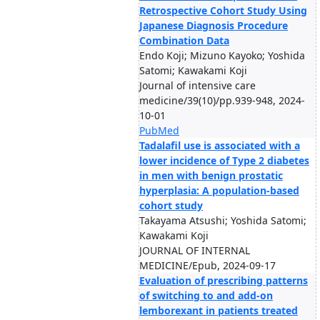
Retrospective Cohort Study Using
Japanese Diagnosis Procedure
Combination Data
Endo Koji; Mizuno Kayoko; Yoshida
Satomi; Kawakami Koji
Journal of intensive care
medicine/39(10)/pp.939-948, 2024-
10-01
PubMed
Tadalafil use is associated with a
lower incidence of Type 2 diabetes
in men with benign prostatic
hyperplasia: A population-based
cohort study
Takayama Atsushi; Yoshida Satomi;
Kawakami Koji
JOURNAL OF INTERNAL
MEDICINE/Epub, 2024-09-17
Evaluation of prescribing patterns
of switching to and add-on
lemborexant in patients treated