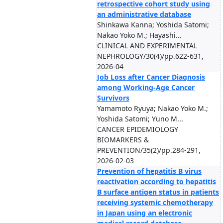
retrospective cohort study using
an administrative database
Shinkawa Kanna; Yoshida Satomi;
Nakao Yoko M.; Hayashi...
CLINICAL AND EXPERIMENTAL
NEPHROLOGY/30(4)/pp.622-631,
2026-04
Job Loss after Cancer Diagnosis
among Working-Age Cancer
Survivors
Yamamoto Ryuya; Nakao Yoko M.;
Yoshida Satomi; Yuno M...
CANCER EPIDEMIOLOGY
BIOMARKERS &
PREVENTION/35(2)/pp.284-291,
2026-02-03
Prevention of hepatitis B virus
reactivation according to hepatitis
B surface antigen status in patients
receiving systemic chemotherapy
in Japan using an electronic