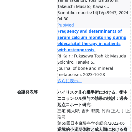
Yanai Takanori; Yoshida Satomi;
Takeuchi Masato; Kawak...
Scientific reports/14(1)/p.9947, 2024-
04-30
PubMed
Frequency and determinants of
serum calcium monitoring during
eldecalcitol therapy in patients
with osteoporosis.
Ri Kairi; Fukasawa Toshiki; Masuda
Soichiro; Tanaka S...
Journal of bone and mineral
metabolism, 2023-10-28
さらに表示...
会議発表等
ハイリスク非心臓手術における、術中
ニコランジル投与の効果の検討：過去
起点コホート研究.
三宅 健太郎; 吉田 都美; 竹内 正人; 川上
浩司
第69回日本麻酔科学会総会/2022-06
逆境的小児期体験と成人期における身