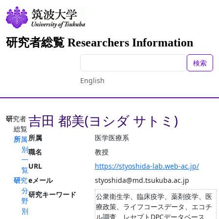
研究者総覧 Researchers Information
検索
English
吉田 都美(ヨシダ サトミ)
研究者
総覧
所属
医学医療系
所属
別
職名
教授
一
URL
https://styoshida-lab.web-ac.jp/
覧
研究
eメール
styoshida@md.tsukuba.ac.jp
分
研究キーワード
公衆衛生学、臨床疫学、薬剤疫学、医
野
療政策、ライフコースデータ、エコチ
別
ル調査、レセプトDPCデータベース、