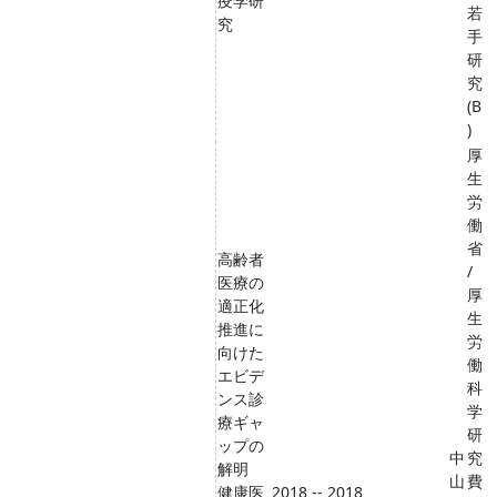
疫学研
若
究
手
研
究
(B
)
厚
生
労
働
省
高齢者
/
医療の
厚
適正化
生
推進に
労
向けた
働
エビデ
科
ンス診
学
療ギャ
研
ップの
中
究
解明
山
費
健康医
2018 -- 2018