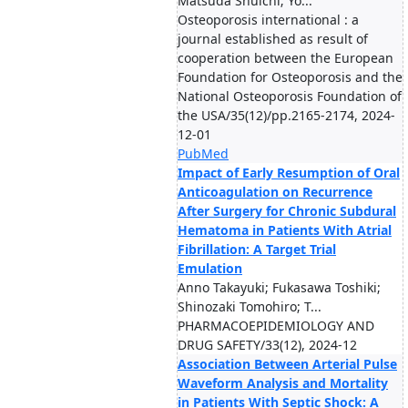
Matsuda Shuichi; Yo...
Osteoporosis international : a
journal established as result of
cooperation between the European
Foundation for Osteoporosis and the
National Osteoporosis Foundation of
the USA/35(12)/pp.2165-2174, 2024-
12-01
PubMed
Impact of Early Resumption of Oral
Anticoagulation on Recurrence
After Surgery for Chronic Subdural
Hematoma in Patients With Atrial
Fibrillation: A Target Trial
Emulation
Anno Takayuki; Fukasawa Toshiki;
Shinozaki Tomohiro; T...
PHARMACOEPIDEMIOLOGY AND
DRUG SAFETY/33(12), 2024-12
Association Between Arterial Pulse
Waveform Analysis and Mortality
in Patients With Septic Shock: A