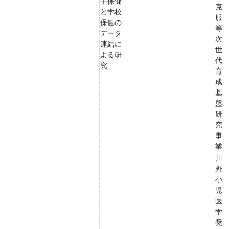
子保健
克
と学校
服
保健の
等
データ
次
連結に
世
よる研
代
究
育
成
基
盤
研
究
事
業
川
野
小
児
医
学
奨