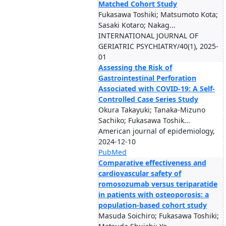
Matched Cohort Study
Fukasawa Toshiki; Matsumoto Kota;
Sasaki Kotaro; Nakag...
INTERNATIONAL JOURNAL OF
GERIATRIC PSYCHIATRY/40(1), 2025-
01
Assessing the Risk of
Gastrointestinal Perforation
Associated with COVID-19: A Self-
Controlled Case Series Study
Okura Takayuki; Tanaka-Mizuno
Sachiko; Fukasawa Toshik...
American journal of epidemiology,
2024-12-10
PubMed
Comparative effectiveness and
cardiovascular safety of
romosozumab versus teriparatide
in patients with osteoporosis: a
population-based cohort study
Masuda Soichiro; Fukasawa Toshiki;