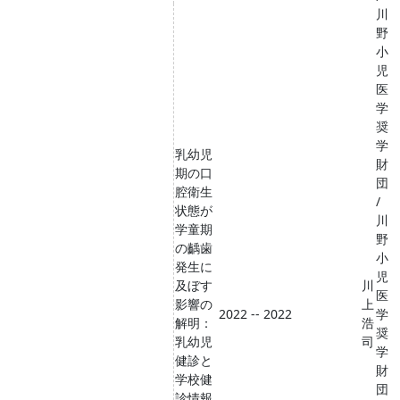
川
野
小
児
医
学
奨
学
乳幼児
財
期の口
団
腔衛生
/
状態が
川
学童期
野
の齲歯
小
発生に
児
及ぼす
川
医
影響の
上
2022 -- 2022
学
解明：
浩
奨
乳幼児
司
学
健診と
財
学校健
団
診情報