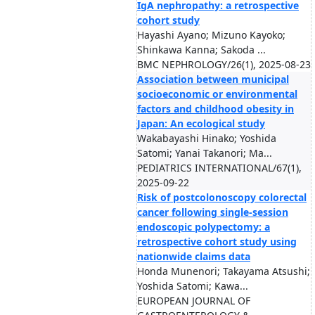
IgA nephropathy: a retrospective
cohort study
Hayashi Ayano; Mizuno Kayoko;
Shinkawa Kanna; Sakoda ...
BMC NEPHROLOGY/26(1), 2025-08-23
Association between municipal
socioeconomic or environmental
factors and childhood obesity in
Japan: An ecological study
Wakabayashi Hinako; Yoshida
Satomi; Yanai Takanori; Ma...
PEDIATRICS INTERNATIONAL/67(1),
2025-09-22
Risk of postcolonoscopy colorectal
cancer following single-session
endoscopic polypectomy: a
retrospective cohort study using
nationwide claims data
Honda Munenori; Takayama Atsushi;
Yoshida Satomi; Kawa...
EUROPEAN JOURNAL OF