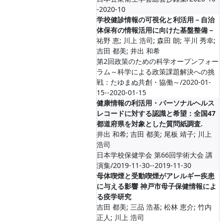
-2020-10
学校健診情報の可視化と利活用－自治
体保有の情報活用に向けた基盤整備－
祐野 恵; 川上 浩司; 森田 朗; 平川 秀幸;
吉田 都美; 井出 和希
第2回政策のための科学オープンフォー
ラム～科学による政策課題解決への挑
戦：たゆまぬ共創・協働～/2020-01-
15--2020-01-15
健康情報の利活用・パーソナルヘルス
レコードに対する認識と希望：全国47
都道府県を対象とした質問紙調査.
井出 和希; 吉田 都美; 尾板 靖子; 川上
浩司
日本学校保健学会 第66回学術大会 講
演集/2019-11-30--2019-11-30
母体喫煙と受動喫煙がアレルギー疾患
に与える影響 神戸市母子保健情報によ
る疫学研究
吉田 都美; 三品 浩基; 松林 恵介; 竹内
正人; 川上 浩司