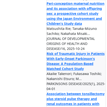
Peri-conception maternal nutrition
and its association with offspring
sex: a prospective cohort study
using the Japan Environment and
Children's Study data
Matsushita Rie; Tanaka-Mizuno
Sachiko; Nakahata Misaki...
JOURNAL OF DEVELOPMENTAL
ORIGINS OF HEALTH AND
DISEASE/16, 2025-10-24
Risk of Traumatic Injury in Patients
With Early-Onset Parkinson's
Disease: A Population-Based
Matched Cohort Study
Akaike Takenori; Fukasawa Toshiki;
Nakanishi Etsuro; M...
PARKINSONS DISEASE/2025(1), 2025-
04-01
Association between tonsillectomy
plus steroid pulse therapy and
renal outcomes in patients with