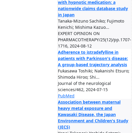
with hypnotic medication: a
nationwide claims database study
in Japan
Tanaka-Mizuno Sachiko; Fujimoto
Kenichi; Mishima Kazuo...
EXPERT OPINION ON
PHARMACOTHERAPY/25(12)/pp.1707-
1716, 2024-08-12
Adherence to istradefylline in
patients with Parkinson's disease:
A group-based trajectory analysis
Fukasawa Toshiki; Nakanishi Etsuro;
Shimoda Hiroo; Shi...
Journal of the neurological
sciences/462, 2024-07-15
PubMed
Association between maternal
heavy metal exposure and
Kawasaki Disease, the Japan
Environment and Children's Study
(JECS)