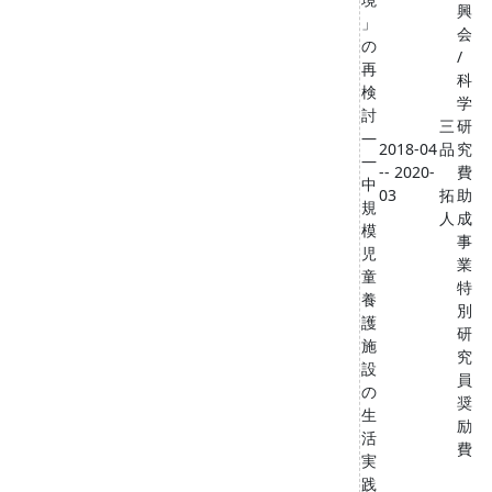
興
」
会
の
/
再
科
検
学
討
三
研
―
2018-04
品
究
―
-- 2020-
費
中
03
拓
助
規
人
成
模
事
児
業
童
特
養
別
護
研
施
究
設
員
の
奨
生
励
活
費
実
践