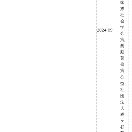
家
族
社
会
学
2024-09
会
賞,
奨
励
著
書
賞
公
益
社
団
法
人
程
ヶ
谷