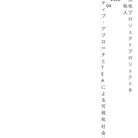
テ
04
拓
化
ィ
人
プ
ブ
ロ
・
ジ
ア
ェ
プ
ク
ロ
ト
ー
プ
チ
ロ
と
ジ
T
ェ
E
ク
A
ト
に
Ｂ
よ
る
可
視
化
社
会