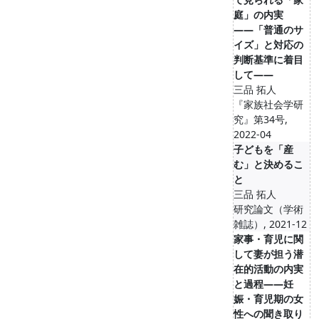
庭」の内実
――「普通のサ
イズ」と対応の
判断基準に着目
して――
三品 拓人
『家族社会学研
究』第34号,
2022-04
子どもを「産
む」と決めるこ
と
三品 拓人
研究論文（学術
雑誌）, 2021-12
家事・育児に関
して妻が担う潜
在的活動の内実
と過程――妊
娠・育児期の女
性への聞き取り