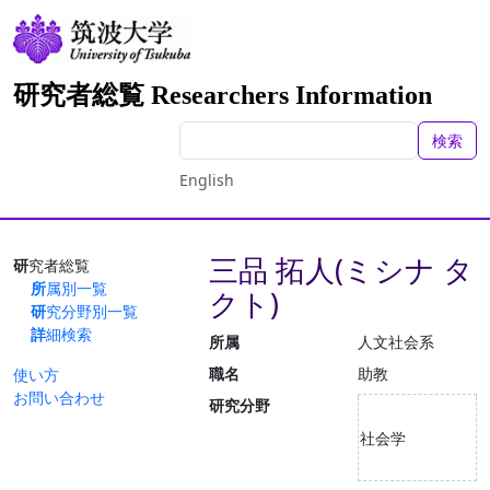
研究者総覧 Researchers Information
検索
English
三品 拓人(ミシナ タ
研究者総覧
所属別一覧
クト)
研究分野別一覧
詳細検索
所属
人文社会系
職名
助教
使い方
お問い合わせ
研究分野
社会学