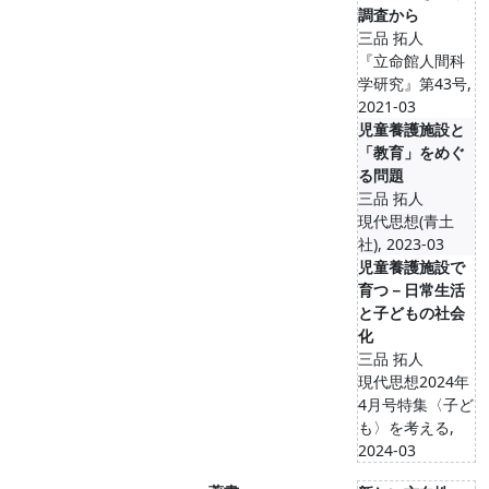
調査から
三品 拓人
『立命館人間科
学研究』第43号,
2021-03
児童養護施設と
「教育」をめぐ
る問題
三品 拓人
現代思想(青土
社), 2023-03
児童養護施設で
育つ－日常生活
と子どもの社会
化
三品 拓人
現代思想2024年
4月号特集〈子ど
も〉を考える,
2024-03