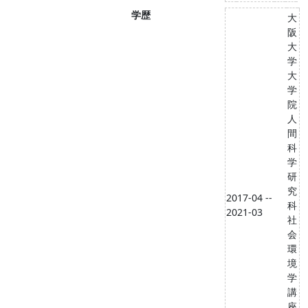
学歴
大
阪
大
学
大
学
院
人
間
科
学
研
究
2017-04 --
科
2021-03
社
会
環
境
学
講
座