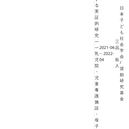
る
日
実
本
証
子
的
ど
研
も
究
社
―
三
会
―
2021-06
品
学
乳
-- 2022-
会
児
04
拓
/
院
人
奨
・
励
児
研
童
究
養
基
護
金
施
設
・
母
子