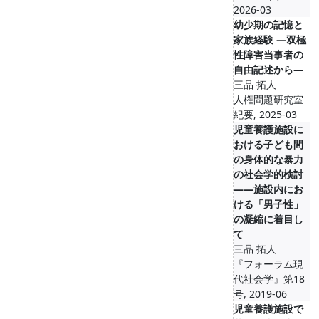
2026-03
幼少期の記憶と
家族経験 ―双極
性障害当事者の
自由記述から―
三品 拓人
人権問題研究室
紀要, 2025-03
児童養護施設に
おける子ども間
の身体的な暴力
の社会学的検討
――施設内にお
ける「男子性」
の凝縮に着目し
て
三品 拓人
『フォーラム現
代社会学』第18
号, 2019-06
児童養護施設で