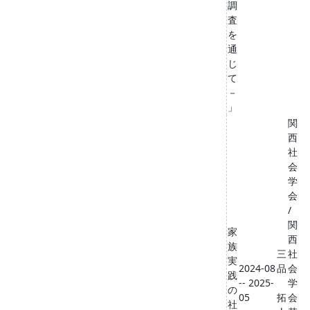
調
査
を
通
じ
て
－
」
関
西
社
会
学
会
/
関
家
西
族
三
社
実
2024-08
品
会
践
-- 2025-
学
の
05
拓
会
社