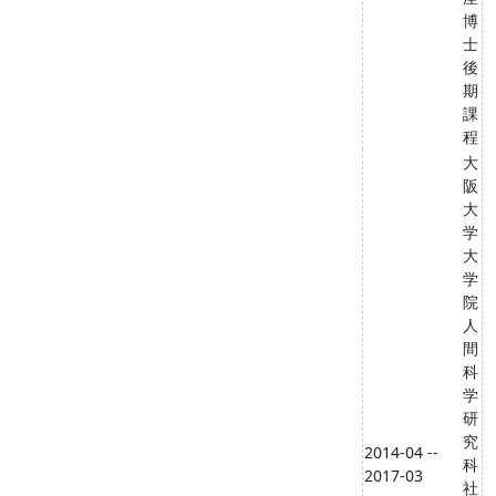
博
士
後
期
課
程
大
阪
大
学
大
学
院
人
間
科
学
研
究
2014-04 --
科
2017-03
社