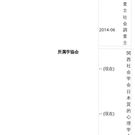
査
士
社
会
2014-06
調
査
士
所属学協会
関
西
社
-- (現在)
会
学
会
日
本
質
的
-- (現在)
心
理
学