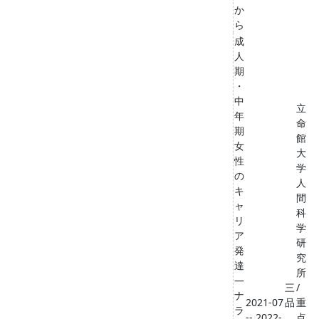
か
ら
成
人
期
・
中
立
年
命
期
館
女
大
性
学
の
人
キ
間
ャ
科
リ
学
ア
研
発
究
達
所
―
三
/
ナ
2021-07
品
重
ラ
-- 2022-
点