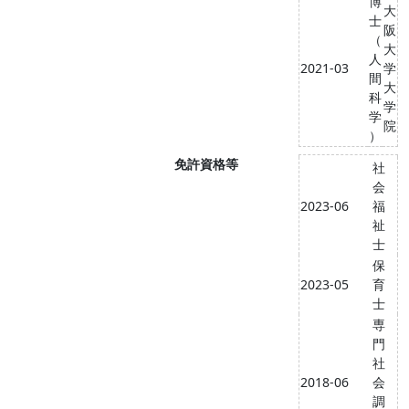
博
大
士
阪
（
大
人
2021-03
学
間
大
科
学
学
院
）
免許資格等
社
会
2023-06
福
祉
士
保
2023-05
育
士
専
門
社
2018-06
会
調