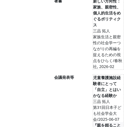
著書
新しい方向性：
家族、親密性、
個人的生活をめ
ぐるポリティク
ス
三品 拓人
家族生活と親密
性の社会学ーつ
ながりの再編を
捉えるための視
点をひらく/春秋
社, 2026-02
会議発表等
児童養護施設経
験者にとって
「自立」とはい
かなる経験か
三品 拓人
第31回日本子ど
も社会学会大
会/2025-06-07
『親を頼ること