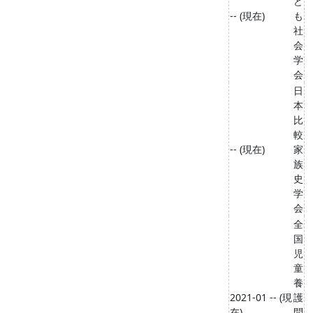
ど
-- (現在)
も
社
会
学
会
日
本
比
較
-- (現在)
家
族
史
学
会
全
国
児
童
養
2021-01 -- (現
護
在)
問