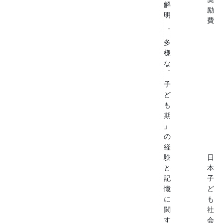
解
励
明
費
「
多
様
な
「
子
ど
も
期
」
の
経
験
日
と
本
記
子
憶
ど
に
も
関
社
す
会