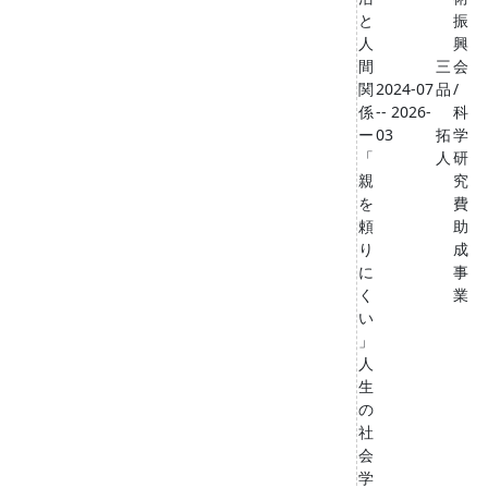
と
振
人
興
間
三
会
関
2024-07
品
/
係
-- 2026-
科
ー
03
拓
学
「
人
研
親
究
を
費
頼
助
り
成
に
事
く
業
い
」
人
生
の
社
会
学