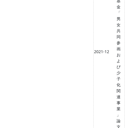
基
金
「
男
女
共
同
参
画
2021-12
お
よ
び
少
子
化
関
連
事
業
」
論
文