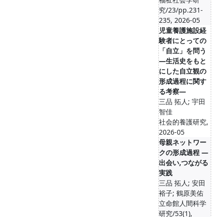
究/23/pp.231-
235, 2026-05
児童養護施設経
験者にとっての
「自立」を問う
―生活史をもと
にした自立観の
形成過程に関す
る考察―
三品 拓人; 宇田
智佳
社会的養護研究,
2026-05
母親ネットワー
クの形成過程 ―
出会い,つながる
実践
三品 拓人; 安田
裕子; 鶴原美佑
立命館人間科学
研究/53(1),