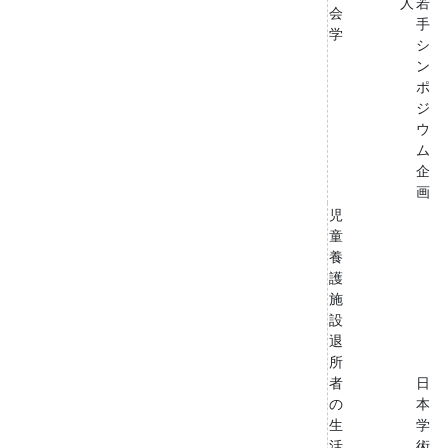
人
若
会
手
学
シ
ン
ポ
ジ
ウ
ム
企
画
児
童
養
護
施
設
退
所
者
日
の
本
生
学
活
術