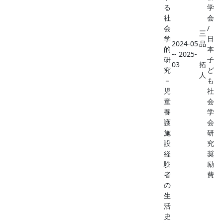
る
学
社
会
会
/
三
学
日
2024-05
品
的
本
-- 2025-
研
子
03
拓
究
ど
人
－
も
児
社
童
会
養
学
護
会
施
研
設
究
経
奨
験
励
者
費
の
生
活
史