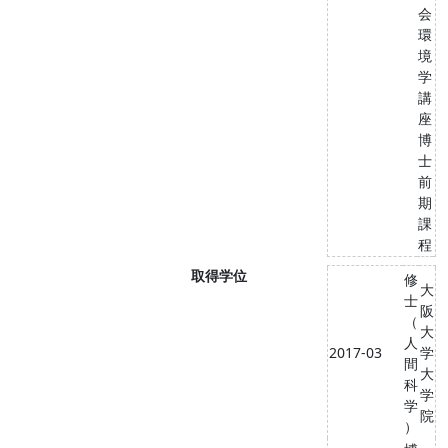
会
環
境
学
講
座
博
士
前
期
課
程
取得学位
修
大
士
阪
（
大
人
2017-03
学
間
大
科
学
学
院
）