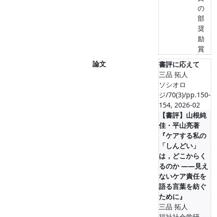
の
部
奨
励
賞
論文
書評に応えて
三品 拓人
ソシオロ
ジ/70(3)/pp.150-
154, 2026-02
【書評】山根純
佳・平山亮著
『ケアする私の
「しんどい」
は，どこからく
るのか ――見え
ないケア責任を
語る言葉を紡ぐ
ために』
三品 拓人
福祉社会学研