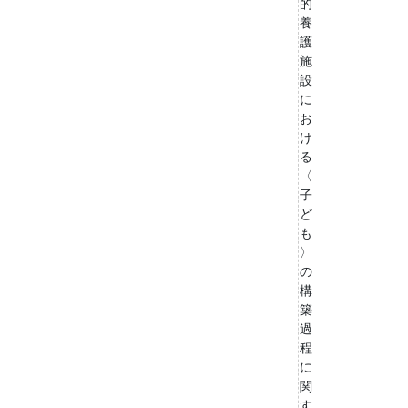
的
養
護
施
設
に
お
け
る
〈
子
ど
も
〉
の
構
築
過
程
に
関
す