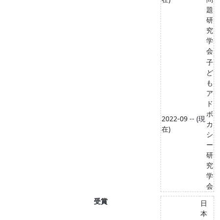
題
研
究
学
会
子
ど
も
ア
ド
ボ
2022-09 -- (現
カ
在)
シ
ー
研
究
学
会
受賞
日
本