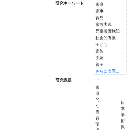
研究キーワード
家庭
家事
育児
家族実践
児童養護施設
社会的養護
子ども
家族
夫婦
親子
さらに表示...
研究課題
「
家
庭
的
日
な
本
養
学
育
術
環
振
境