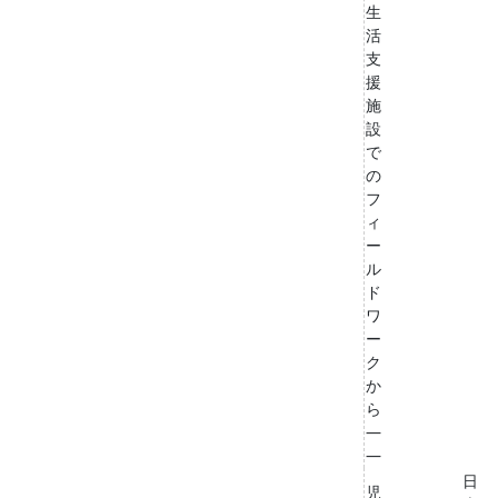
生
活
支
援
施
設
で
の
フ
ィ
ー
ル
ド
ワ
ー
ク
か
ら
―
―
日
児