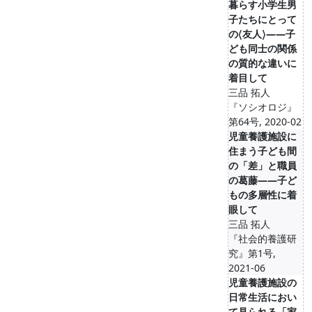
暮らす小学生男
子たちにとって
の〈友人〉――子
ども同士の関係
の質的な違いに
着目して
三品 拓人
『ソシオロジ』
第64号, 2020-02
児童養護施設に
住まう子ども間
の「差」と職員
の葛藤――子ど
もの多層性に着
眼して
三品 拓人
『社会的養護研
究』第1号,
2021-06
児童養護施設の
日常生活におい
て見られる「家