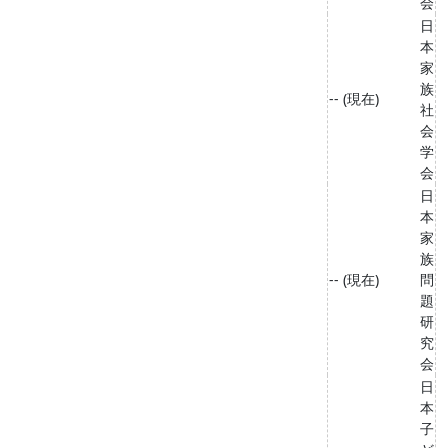
会
日
本
家
族
-- (現在)
社
会
学
会
日
本
家
族
-- (現在)
問
題
研
究
会
日
本
子