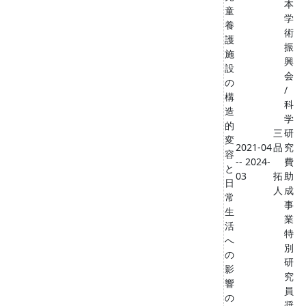
本
童
学
養
術
護
振
施
興
設
会
の
/
構
科
造
学
的
三
研
変
2021-04
品
究
容
-- 2024-
費
と
03
拓
助
日
人
成
常
事
生
業
活
特
へ
別
の
研
影
究
響
員
の
奨