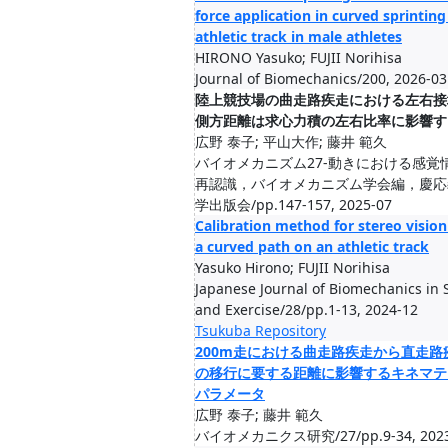
force application in curved sprinting
athletic track in male athletes
HIRONO Yasuko; FUJII Norihisa
Journal of Biomechanics/200, 2026-03
陸上競技場の曲走路疾走における左右接
側方距離は求心力積の左右比率に影響す
広野 泰子; 平山大作; 藤井 範久
バイオメカニズム27-動きにおける感覚
再認識，バイオメカニズム学会編，慶応
学出版会/pp.147-157, 2025-07
Calibration method for stereo vision
a curved path on an athletic track
Yasuko Hirono; FUJII Norihisa
Japanese Journal of Biomechanics in 
and Exercise/28/pp.1-13, 2024-12
Tsukuba Repository
200m走における曲走路疾走から直走路
の移行に要する距離に影響するキネマテ
パラメータ
広野 泰子; 藤井 範久
バイオメカニクス研究/27/pp.9-34, 2023