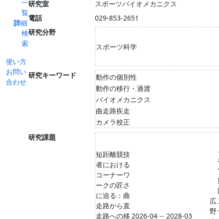
一
研究室
スポーツバイオメカニクス
覧
電話
029-853-2651
詳細
研究分野
検
索
スポーツ科学
使い方
お問い
研究キーワード
動作の個別性
合わせ
動作の移行・過渡
バイオメカニクス
曲走路疾走
カメラ校正
研究課題
短距離競技
者における
コーナーワ
ークの匠さ
に迫る：曲
広
走路から直
野
走路への移
2026-04 -- 2028-03