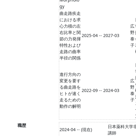
gy
曲走路疾走
における求
心力積の左
広
右比率と関
野
2025-04 -- 2027-03
節の力発揮
泰
特性および
子
走路の曲率
半径の関係
進行方向の
変更を要す
広
る曲走路を
野
2022-09 -- 2024-03
ヒトが速く
泰
走るための
子
動作の解明
職歴
日本薬科大学
2024-04 -- (現在)
講師