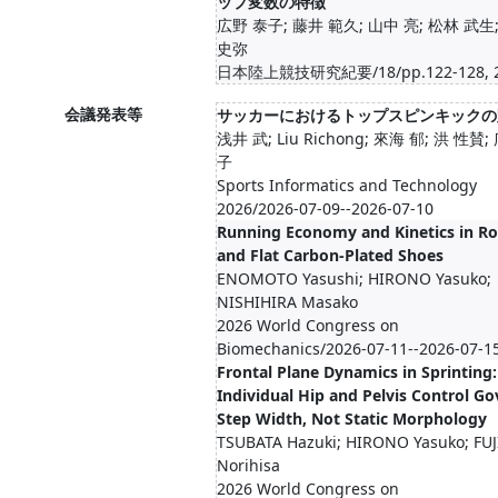
ップ変数の特徴
広野 泰子; 藤井 範久; 山中 亮; 松林 武生
史弥
日本陸上競技研究紀要/18/pp.122-128, 2
会議発表等
サッカーにおけるトップスピンキックの
浅井 武; Liu Richong; 來海 郁; 洪 性賛;
子
Sports Informatics and Technology
2026/2026-07-09--2026-07-10
Running Economy and Kinetics in R
and Flat Carbon-Plated Shoes
ENOMOTO Yasushi; HIRONO Yasuko;
NISHIHIRA Masako
2026 World Congress on
Biomechanics/2026-07-11--2026-07-1
Frontal Plane Dynamics in Sprinting:
Individual Hip and Pelvis Control Go
Step Width, Not Static Morphology
TSUBATA Hazuki; HIRONO Yasuko; FUJ
Norihisa
2026 World Congress on