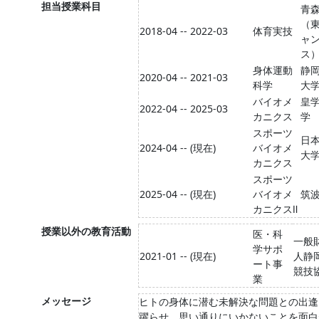
担当授業科目
青
（
2018-04 -- 2022-03
体育実技
ャ
ス
身体運動
静
2020-04 -- 2021-03
科学
大
バイオメ
皇
2022-04 -- 2025-03
カニクス
学
スポーツ
日
2024-04 -- (現在)
バイオメ
大
カニクス
スポーツ
2025-04 -- (現在)
バイオメ
筑
カニクスⅡ
授業以外の教育活動
医・科
一般
学サポ
2021-01 -- (現在)
人静
ート事
競技
業
メッセージ
ヒトの身体に潜む未解決な問題との出逢
躍らせ，思い通りにいかないことを面白