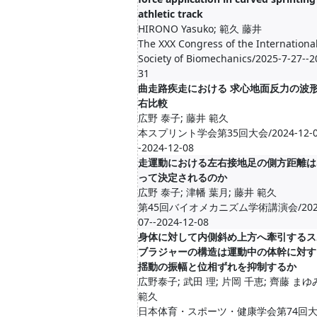
athletic track
HIRONO Yasuko; 範久 藤井
The XXX Congress of the Internationa
Society of Biomechanics/2025-7-27--2
31
曲走路疾走における 求心地面反力の波
右比較
広野 泰子; 藤井 範久
本スプリント学会第35回大会/2024-12-0
-2024-12-08
⾛運動における左右接地⾜の側⽅距離は
って決定されるのか
広野 泰子; 津幡 葉月; 藤井 範久
第45回バイオメカニズム学術講演会/2024
07--2024-12-08
身体に対して内側斜め上方へ牽引するス
ブラジャーの構造は運動中の体幹に対す
揺動の振幅と位相ずれを抑制するか
広野泰子; 武田 理; 片岡 千恵; 齊藤 まゆ
範久
日本体育・スポーツ・健康学会第74回