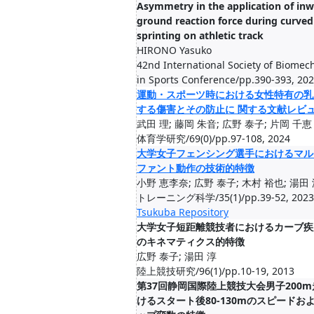
Asymmetry in the application of in
ground reaction force during curved
sprinting on athletic track
HIRONO Yasuko
42nd International Society of Biomec
in Sports Conference/pp.390-393, 202
運動・スポーツ時における女性特有の乳
する傷害とその防止に 関する文献レビ
武田 理; 藤岡 朱音; 広野 泰子; 片岡 千恵
体育学研究/69(0)/pp.97-108, 2024
大学女子フェンシング選手におけるマル
ファント動作の技術的特徴
小野 恵李奈; 広野 泰子; 木村 裕也; 湯田
トレーニング科学/35(1)/pp.39-52, 2023
Tsukuba Repository
大学女子短距離競技者におけるカーブ疾
のキネマティクス的特徴
広野 泰子; 湯田 淳
陸上競技研究/96(1)/pp.10-19, 2013
第37回静岡国際陸上競技大会男子200
けるスタート後80-130mのスピードお