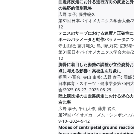
曲走路疾走における進行方向の変更と身
の協応的個別戦略
広野 泰子; 藤井範久
第31回日本バイオメカニクス学会大会/20
12
テニスのサーブにおける速度と正確性に
ボールパラメータと動作パラメータにつ
寺山由紀; 藤井範久; 島川帆乃花; 広野泰
第31回日本バイオメカニクス学会大会/20
12
胸骨に着目した姿勢の調整が立位姿勢お
点に与える影響：高校生を対象に
福岡 小百合; 寺山 由美; 広野 泰子; 國部
日本体育・スポーツ・健康学会第75回
会/2025-08-27--2025-08-29
陸上競技場の曲走路疾走における求心力
右比率
広野 泰子; 平山大作; 藤井 範久
第28回バイオメカニズム・シンポジウム/2
9-10--2024-9-12
Modes of centripetal ground reactio
force application in curved sprinting