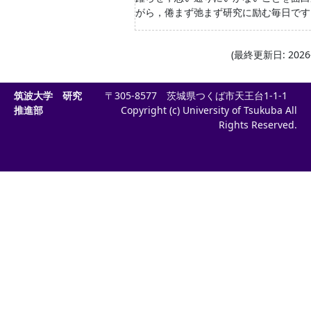
がら，倦まず弛まず研究に励む毎日です
(最終更新日: 2026-
筑波大学 研究
〒305-8577 茨城県つくば市天王台1-1-1
推進部
Copyright (c) University of Tsukuba All
Rights Reserved.