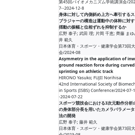
第45回バイオメカニズム学術講演会/2024
7--2024-12-8
身体に対して内側斜め上方へ牽引するス
ブラジャーの構造は運動中の体幹に対す
揺動の振幅と位相ずれを抑制するか
広野 泰子; 武田 理; 片岡 千恵; 齊藤 まゆ
井 範久
日本体育・スポーツ・健康学会第73回
会/2024-08
Asymmetry in the application of in
ground reaction force during curved
sprinting on athletic track
HIRONO Yasuko; FUJII Norihisa
42nd International Society of Biomec
in Sports (ISBS) Conference/2024-07-
-2024-07-22
スポーツ競技会における3次元動作分析
の身体部分長を用いたカメラパラメータ
法の開発
広野 泰子; 藤井 範久
日本体育・スポーツ・健康学会第73回
会/2023-08