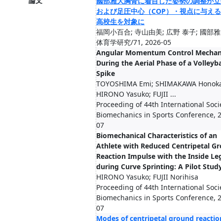
論文
國部雅大胸骨に着目した姿勢の調整が立
および足圧中心（COP）・視点に与え
高校生を対象に
福岡小百合; 寺山由美; 広野 泰子; 國部
体育学研究/71, 2026-05
Angular Momentum Control Mecha
During the Aerial Phase of a Volleyba
Spike
TOYOSHIMA Emi; SHIMAKAWA Honoka
HIRONO Yasuko; FUJII ...
Proceeding of 44th International Soci
Biomechanics in Sports Conference, 
07
Biomechanical Characteristics of an
Athlete with Reduced Centripetal G
Reaction Impulse with the Inside Le
during Curve Sprinting: A Pilot Stud
HIRONO Yasuko; FUJII Norihisa
Proceeding of 44th International Soci
Biomechanics in Sports Conference, 
07
Modes of centripetal ground reactio