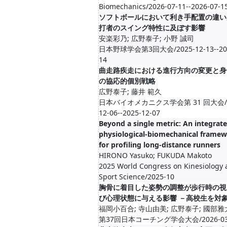
Biomechanics/2026-07-11--2026-07-1
ソフトボールにおいて利き手配置の違い
打者のスイング特性に及ぼす影響
安楽彩乃; 広野泰子; 小野 誠司
日本野球学会第3回大会/2025-12-13--202
14
曲走路疾走における進行方向の変更と身
の協応的個別戦略
広野泰子; 藤井 範久
日本バイオメカニクス学会第 31 回大会/2
12-06--2025-12-07
Beyond a single metric: An integrat
physiological-biomechanical frame
for profiling long-distance runners
HIRONO Yasuko; FUKUDA Makoto
2025 World Congress on Kinesiology
Sport Science/2025-10
胸骨に着目した姿勢の調整が歩行時の視
び心理状態に与える影響 －高校生を対
福岡小百合; 寺山由美; 広野泰子; 國部雅
第37回日本コーチング学会大会/2026-0