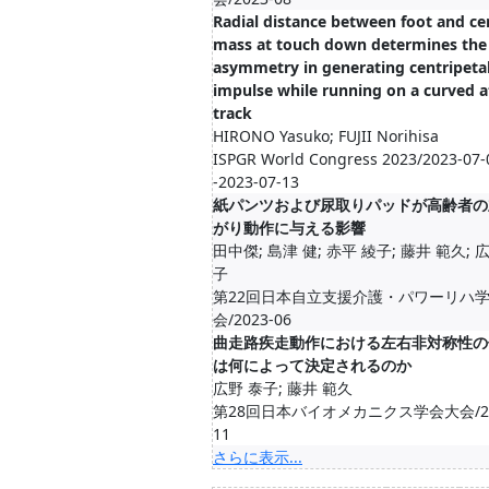
Radial distance between foot and ce
mass at touch down determines the
asymmetry in generating centripeta
impulse while running on a curved a
track
HIRONO Yasuko; FUJII Norihisa
ISPGR World Congress 2023/2023-07-
-2023-07-13
紙パンツおよび尿取りパッドが高齢者の
がり動作に与える影響
田中傑; 島津 健; 赤平 綾子; 藤井 範久; 
子
第22回日本自立支援介護・パワーリハ
会/2023-06
曲走路疾走動作における左右非対称性の
は何によって決定されるのか
広野 泰子; 藤井 範久
第28回日本バイオメカニクス学会大会/20
11
さらに表示...