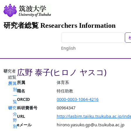
研究者総覧 Researchers Information
English
広野 泰子(ヒロノ ヤスコ)
研究者
総覧
所属
体育系
所属
別
職名
特任助教
一
ORCID
0000-0003-1064-4216
覧
研究
科研費番号
00964347
分
URL
http://lasbim.taiiku.tsukuba.ac.jp/ind
野
eメール
hirono.yasuko.gp@u.tsukuba.ac.jp
別