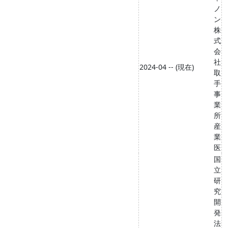
ノ
ン
株
式
会
社
2024-04 -- (現在)
取
手
事
業
所
産
業
医
国
立
研
究
開
発
法