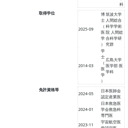
科
取得学位
博
筑波大学
士
人間総合
（
科学学術
2025-09
医
院 人間総
学
合科学研
）
究群
学
士
広島大学
（
2014-03
医学部 医
医
学科
学
）
免許資格等
日本医師会
2024-05
認定産業医
日本救急医
2024-01
学会救急科
専門医
宇宙航空医
2023-11
学認定医