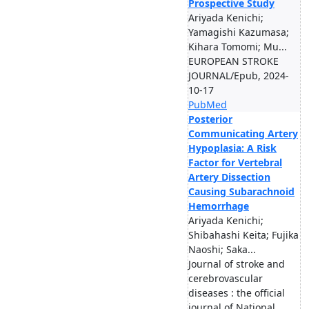
Prospective Study
Ariyada Kenichi;
Yamagishi Kazumasa;
Kihara Tomomi; Mu...
EUROPEAN STROKE
JOURNAL/Epub, 2024-
10-17
PubMed
Posterior
Communicating Artery
Hypoplasia: A Risk
Factor for Vertebral
Artery Dissection
Causing Subarachnoid
Hemorrhage
Ariyada Kenichi;
Shibahashi Keita; Fujika
Naoshi; Saka...
Journal of stroke and
cerebrovascular
diseases : the official
journal of National