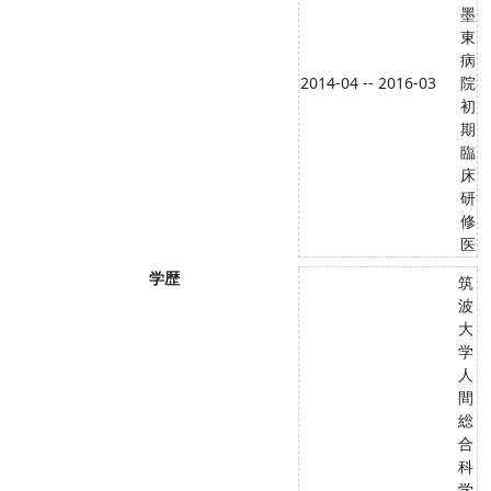
墨
東
病
2014-04 -- 2016-03
院
初
期
臨
床
研
修
医
学歴
筑
波
大
学
人
間
総
合
科
学