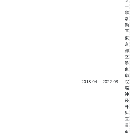
ー
非
常
勤
医
東
京
都
立
墨
東
病
2018-04 -- 2022-03
院
脳
神
経
外
科
医
員
東