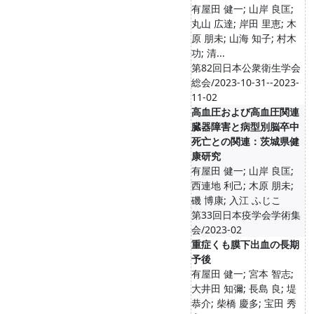
有屋田 健一; 山岸 良匡;
丸山 広達; 岸田 里恵; 木
原 朋未; 山海 知子; 村木
功; 清...
第82回日本公衆衛生学会
総会/2023-10-31--2023-
11-02
高血圧および高血圧関連
臓器障害と病型別脳卒中
死亡との関連：茨城県健
康研究
有屋田 健一; 山岸 良匡;
西連地 利己; 木原 朋未;
磯 博康; 入江 ふじこ
第33回日本疫学会学術集
会/2023-02
重症くも膜下出血の長期
予後
有屋田 健一; 宮本 智志;
大井田 知彌; 長島 良; 堤
恭介; 柴橋 慶多; 宝田 秀