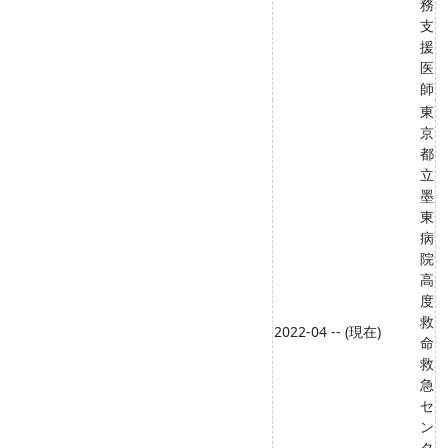
務
支
援
医
師
東
京
都
立
墨
東
病
院
高
度
救
2022-04 -- (現在)
命
救
急
セ
ン
タ