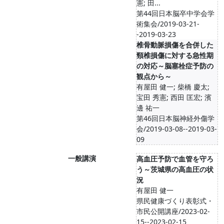
憲; 田...
第44回日本脳卒中学会学
術集会/2019-03-21-
-2019-03-23
椎骨動脈損傷を合併した
頸椎損傷に対する急性期
の対応～脳塞栓症予防の
観点から～
有屋田 健一; 柴橋 慶太;
宝田 秀憲; 西田 匡宏; 濱
邊 祐一
第46回日本脳神経外傷学
会/2019-03-08--2019-03-
09
一般講演
高血圧予防で血管を守ろ
う～茨城県の高血圧の状
況
有屋田 健一
県民健康づくり表彰式・
市民公開講座/2023-02-
15--2023-02-15