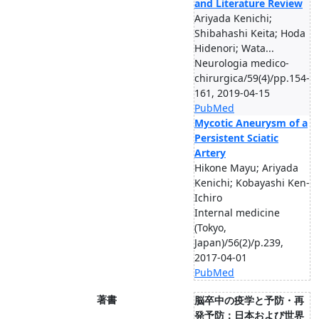
and Literature Review
Ariyada Kenichi;
Shibahashi Keita; Hoda
Hidenori; Wata...
Neurologia medico-
chirurgica/59(4)/pp.154-
161, 2019-04-15
PubMed
Mycotic Aneurysm of a
Persistent Sciatic
Artery
Hikone Mayu; Ariyada
Kenichi; Kobayashi Ken-
Ichiro
Internal medicine
(Tokyo,
Japan)/56(2)/p.239,
2017-04-01
PubMed
著書
脳卒中の疫学と予防・再
発予防：日本および世界