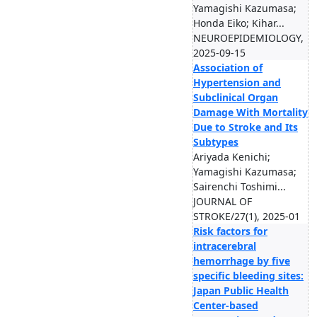
Yamagishi Kazumasa;
Honda Eiko; Kihar...
NEUROEPIDEMIOLOGY,
2025-09-15
Association of
Hypertension and
Subclinical Organ
Damage With Mortality
Due to Stroke and Its
Subtypes
Ariyada Kenichi;
Yamagishi Kazumasa;
Sairenchi Toshimi...
JOURNAL OF
STROKE/27(1), 2025-01
Risk factors for
intracerebral
hemorrhage by five
specific bleeding sites:
Japan Public Health
Center-based