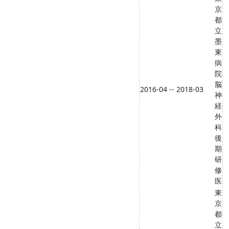
京
都
立
墨
東
病
院
脳
2016-04 -- 2018-03
神
経
外
科
後
期
研
修
医
東
京
都
立