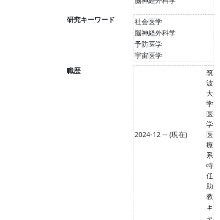
脳神経外科学
研究キーワード
社会医学
脳神経外科学
予防医学
宇宙医学
職歴
筑
波
大
学
医
学
2024-12 -- (現在)
医
療
系
特
任
助
教
キ
ャ