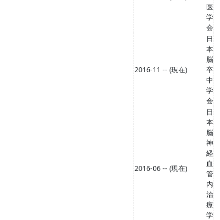
医
学
会
日
本
脳
2016-11 -- (現在)
卒
中
学
会
日
本
脳
神
経
血
2016-06 -- (現在)
管
内
治
療
学