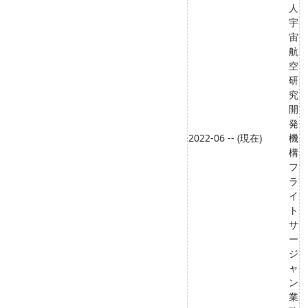
人
宇
宙
航
空
研
究
開
発
2022-06 -- (現在)
機
構
フ
ラ
イ
ト
サ
ー
ジ
ャ
ン
業