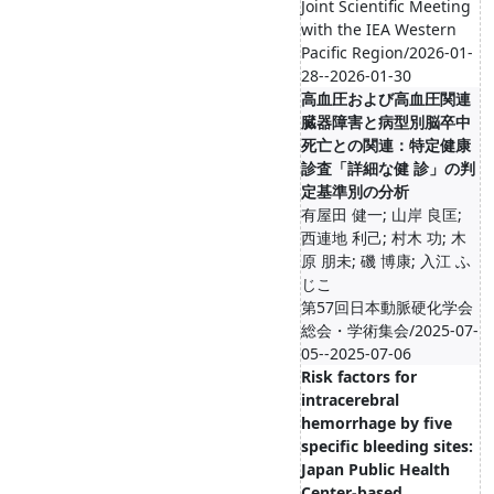
Joint Scientific Meeting
with the IEA Western
Pacific Region/2026-01-
28--2026-01-30
高血圧および高血圧関連
臓器障害と病型別脳卒中
死亡との関連：特定健康
診査「詳細な健 診」の判
定基準別の分析
有屋田 健一; 山岸 良匡;
西連地 利己; 村木 功; 木
原 朋未; 磯 博康; 入江 ふ
じこ
第57回日本動脈硬化学会
総会・学術集会/2025-07-
05--2025-07-06
Risk factors for
intracerebral
hemorrhage by five
specific bleeding sites:
Japan Public Health
Center-based