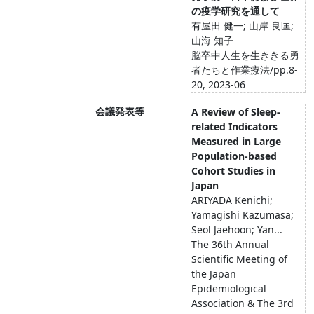
の疫学研究を通して
有屋田 健一; 山岸 良匡;
山海 知子
脳卒中人生を生ききる勇
者たちと作業療法/pp.8-
20, 2023-06
会議発表等
A Review of Sleep-
related Indicators
Measured in Large
Population-based
Cohort Studies in
Japan
ARIYADA Kenichi;
Yamagishi Kazumasa;
Seol Jaehoon; Yan...
The 36th Annual
Scientific Meeting of
the Japan
Epidemiological
Association & The 3rd