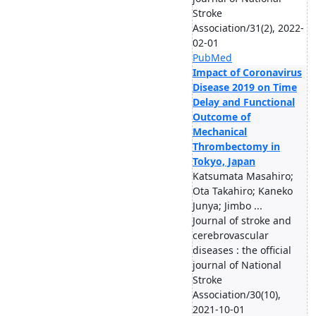
Stroke
Association/31(2), 2022-
02-01
PubMed
Impact of Coronavirus
Disease 2019 on Time
Delay and Functional
Outcome of
Mechanical
Thrombectomy in
Tokyo, Japan
Katsumata Masahiro;
Ota Takahiro; Kaneko
Junya; Jimbo ...
Journal of stroke and
cerebrovascular
diseases : the official
journal of National
Stroke
Association/30(10),
2021-10-01