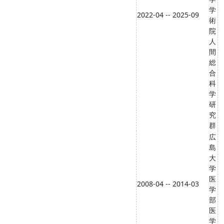
学
2022-04 -- 2025-09
術
院
人
間
総
合
科
学
研
究
群
広
島
大
学
医
2008-04 -- 2014-03
学
部
医
学