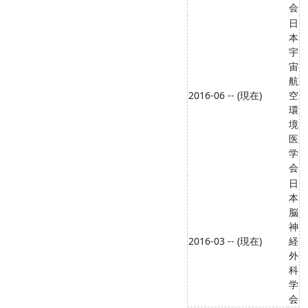
会
日
本
宇
宙
航
2016-06 -- (現在)
空
環
境
医
学
会
日
本
脳
神
2016-03 -- (現在)
経
外
科
学
会