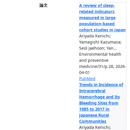
論文
A review of sleep-
related indicators
measured in large
population-based
cohort studies in Japan
Ariyada Kenichi;
Yamagishi Kazumasa;
Seol Jaehoon; Yan...
Environmental health
and preventive
medicine/31/p.28, 2026-
04-01
PubMed
Trends in Incidence of
Intracerebral
Hemorrhage and Its
Bleeding Sites from
1985 to 2017 in
Japanese Rural
Communities
Ariyada Kenichi;