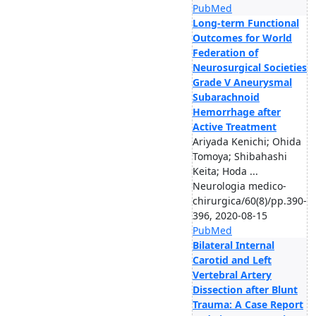
PubMed
Long-term Functional
Outcomes for World
Federation of
Neurosurgical Societies
Grade V Aneurysmal
Subarachnoid
Hemorrhage after
Active Treatment
Ariyada Kenichi; Ohida
Tomoya; Shibahashi
Keita; Hoda ...
Neurologia medico-
chirurgica/60(8)/pp.390-
396, 2020-08-15
PubMed
Bilateral Internal
Carotid and Left
Vertebral Artery
Dissection after Blunt
Trauma: A Case Report