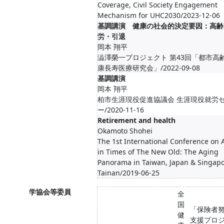
Coverage, Civil Society Engagement
Mechanism for UHC2030/2023-12-06
基調講演 健康の社会的決定要因：高齢
労・引退
岡本 翔平
澁澤榮一プロジェクト 第43回「都市高
康長寿医療研究会」/2022-09-08
基調講演
岡本 翔平
柏市生涯現役促進協議会 生涯現役就労
ー/2020-11-16
Retirement and health
Okamoto Shohei
The 1st International Conference on 
in Times of The New Old: The Aging
Panorama in Taiwan, Japan & Singapo
Tainan/2019-06-25
学協会等委員
全
国
「保険者
健
支援プロ