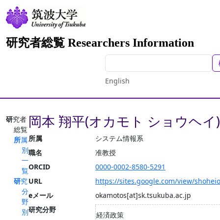
研究者総覧 Researchers Information
English
岡本 翔平(オカモト ショウヘイ)
研究者
総覧
所属
システム情報系
所属
別
職名
准教授
一
ORCID
0000-0002-8580-5291
覧
研究
URL
https://sites.google.com/view/shohe
分
eメール
okamotos[at]sk.tsukuba.ac.jp
野
研究分野
別
経済政策