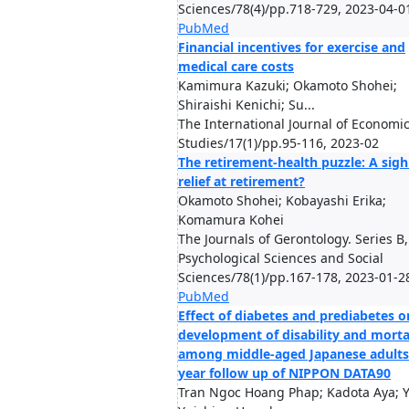
Sciences/78(4)/pp.718-729, 2023-04-0
PubMed
Financial incentives for exercise and
medical care costs
Kamimura Kazuki; Okamoto Shohei;
Shiraishi Kenichi; Su...
The International Journal of Economic
Studies/17(1)/pp.95-116, 2023-02
The retirement-health puzzle: A sigh
relief at retirement?
Okamoto Shohei; Kobayashi Erika;
Komamura Kohei
The Journals of Gerontology. Series B,
Psychological Sciences and Social
Sciences/78(1)/pp.167-178, 2023-01-2
PubMed
Effect of diabetes and prediabetes o
development of disability and morta
among middle-aged Japanese adults:
year follow up of NIPPON DATA90
Tran Ngoc Hoang Phap; Kadota Aya; 