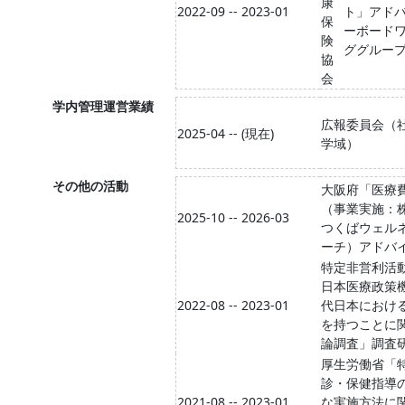
康
2022-09 -- 2023-01
ト」アド
保
ーボード
険
ググルー
協
会
学内管理運営業績
広報委員会（
2025-04 -- (現在)
学域）
その他の活動
大阪府「医療
（事業実施：
2025-10 -- 2026-03
つくばウェル
ーチ）アドバ
特定非営利活
日本医療政策
2022-08 -- 2023-01
代日本におけ
を持つことに
論調査」調査
厚生労働省「
診・保健指導
2021-08 -- 2023-01
な実施方法に