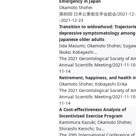
Emergency in Japan
Okamoto Shohei
第80回 日本公衆衛生学会総会/2021-12-2
-2021-12-23
Transition to widowhood: Trajectorie
depressive symptomatology among
Japanese older adults
Iida Masumi; Okamoto Shohei; Suga
Ikuko; Kobayashi...
The 2021 Gerontological Society of A
Annual Scientific Meeting/2021-11-10
11-14
Retirement, happiness, and health i
Okamoto Shohei; Kobayashi Erika
The 2021 Gerontological Society of A
Annual Scientific Meeting/2021-11-10
11-14
A Cost-effectiveness Analysis of
Incentivised Exercise Program
Kamimura Kazuki; Okamoto Shohei;
Shiraishi Kenichi; Su...
The 20th International Conference of