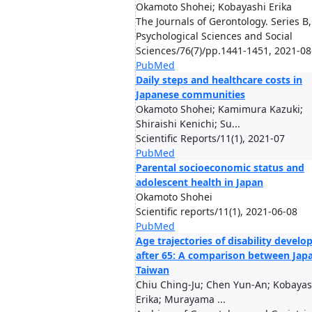
Okamoto Shohei; Kobayashi Erika
The Journals of Gerontology. Series B,
Psychological Sciences and Social
Sciences/76(7)/pp.1441-1451, 2021-08
PubMed
Daily steps and healthcare costs in
Japanese communities
Okamoto Shohei; Kamimura Kazuki;
Shiraishi Kenichi; Su...
Scientific Reports/11(1), 2021-07
PubMed
Parental socioeconomic status and
adolescent health in Japan
Okamoto Shohei
Scientific reports/11(1), 2021-06-08
PubMed
Age trajectories of disability devel
after 65: A comparison between Jap
Taiwan
Chiu Ching-Ju; Chen Yun-An; Kobayas
Erika; Murayama ...