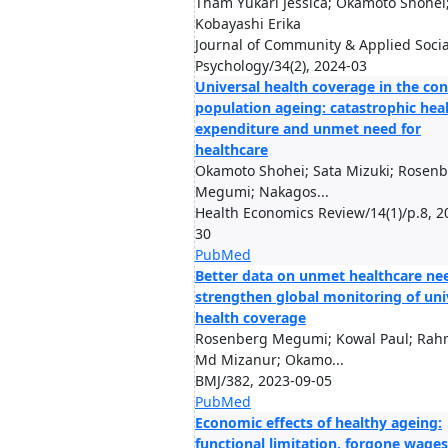
Tham Yukari Jessica; Okamoto Shohei
Kobayashi Erika
Journal of Community & Applied Socia
Psychology/34(2), 2024-03
Universal health coverage in the con
population ageing: catastrophic hea
expenditure and unmet need for
healthcare
Okamoto Shohei; Sata Mizuki; Rosen
Megumi; Nakagos...
Health Economics Review/14(1)/p.8, 2
30
PubMed
Better data on unmet healthcare ne
strengthen global monitoring of uni
health coverage
Rosenberg Megumi; Kowal Paul; Ra
Md Mizanur; Okamo...
BMJ/382, 2023-09-05
PubMed
Economic effects of healthy ageing:
functional limitation, forgone wages