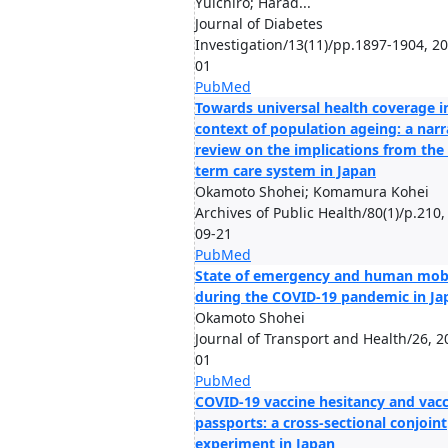
Yuichiro; Harad...
Journal of Diabetes
Investigation/13(11)/pp.1897-1904, 2
01
PubMed
Towards universal health coverage i
context of population ageing: a narr
review on the implications from the
term care system in Japan
Okamoto Shohei; Komamura Kohei
Archives of Public Health/80(1)/p.210,
09-21
PubMed
State of emergency and human mobi
during the COVID-19 pandemic in Ja
Okamoto Shohei
Journal of Transport and Health/26, 2
01
PubMed
COVID-19 vaccine hesitancy and vac
passports: a cross-sectional conjoint
experiment in Japan