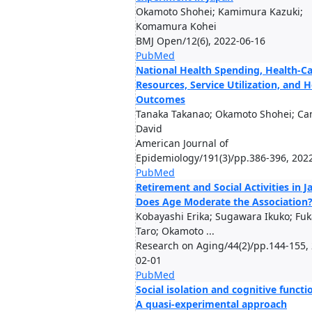
Okamoto Shohei; Kamimura Kazuki;
Komamura Kohei
BMJ Open/12(6), 2022-06-16
PubMed
National Health Spending, Health-C
Resources, Service Utilization, and H
Outcomes
Tanaka Takanao; Okamoto Shohei; Ca
David
American Journal of
Epidemiology/191(3)/pp.386-396, 202
PubMed
Retirement and Social Activities in J
Does Age Moderate the Association
Kobayashi Erika; Sugawara Ikuko; Fu
Taro; Okamoto ...
Research on Aging/44(2)/pp.144-155,
02-01
PubMed
Social isolation and cognitive functi
A quasi-experimental approach