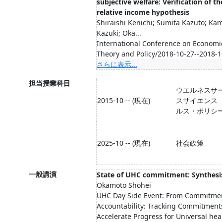
subjective welfare: Verification of th
relative income hypothesis
Shiraishi Kenichi; Sumita Kazuto; K
Kazuki; Oka...
International Conference on Economi
Theory and Policy/2018-10-27--2018-1
さらに表示...
担当授業科目
ウエルネスサ
2015-10 -- (現在)
スサイエンス
ルス・ポリシ
2025-10 -- (現在)
社会政策
一般講演
State of UHC commitment: Synthesi
Okamoto Shohei
UHC Day Side Event: From Commitmen
Accountability: Tracking Commitment
Accelerate Progress for Universal hea