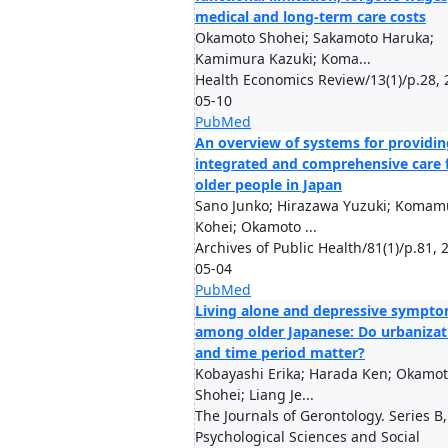
medical and long-term care costs
Okamoto Shohei; Sakamoto Haruka;
Kamimura Kazuki; Koma...
Health Economics Review/13(1)/p.28, 
05-10
PubMed
An overview of systems for providin
integrated and comprehensive care 
older people in Japan
Sano Junko; Hirazawa Yuzuki; Komam
Kohei; Okamoto ...
Archives of Public Health/81(1)/p.81, 
05-04
PubMed
Living alone and depressive sympt
among older Japanese: Do urbanizat
and time period matter?
Kobayashi Erika; Harada Ken; Okamo
Shohei; Liang Je...
The Journals of Gerontology. Series B,
Psychological Sciences and Social