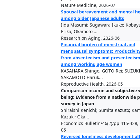
Nature Medicine, 2026-07
Spousal bereavement and mental he
among older Japanese adults
Iida Masumi; Sugawara Ikuko; Kobay
Erika; Okamoto ...
Research on Aging, 2026-06
Financial burden of menstrual and
menopausal symptoms: Productivity
from absenteeism and presenteeis
among working age women
KASAHARA Shingo; GOTO Rei; SUZUKI
SAKAMOTO Haruk...
Reproductive Health, 2026-05
Comparison income and subjective w
being: Evidence from a nationwide 
survey in Japan
Shiraishi Kenichi; Sumita Kazuto; K
Kazuki; Oka...
Economics Bulletin/46(2)/pp.415-428,
06
Reversed loneliness development af