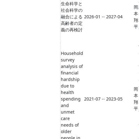
生命科学と
岡
社会科学の
本
融合による
2026-01 -- 2027-04
翔
高齢者の定
平
義の再検討
Household
survey
analysis of
financial
hardship
due to
岡
health
本
spending
2021-07 -- 2023-05
翔
and
平
unmet
care
needs of
older
people in