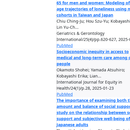
65 for men and women: Modeling of
age trajectories of loneliness using 
cohorts in Taiwan and Japan
Chiu Ching-Ju; Hou Szu-Yu; Kobayashi
Lin Yu-Ch...
Geriatrics & Gerontology
International/25(4)/pp.620-627, 2025-
PubMed
Socioeconomic inequity in access to
medical and long-term care among 
people
Okamoto Shohei; Yamada Atsuhiro;
Kobayashi Erika; Lian...
International Journal for Equity in
Health/24(1)/p.28, 2025-01-23
PubMed
The importance of examining both 
amount and balance of social suppor
study on the relationship between s
support and subjective well-being of
Japanese adults