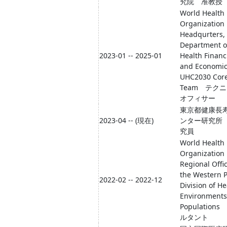
究院 准教授
World Health
Organization
Headqurters,
Department o
2023-01 -- 2025-01
Health Financ
and Economic
UHC2030 Cor
Team テク
オフィサー
東京都健康長
2023-04 -- (現在)
ンター研究所
究員
World Health
Organization
Regional Offic
the Western Pa
2022-02 -- 2022-12
Division of He
Environments
Population
ルタント