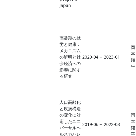
Japan
高齢期の就
労と健康：
岡
メカニズム
本
の解明と社
2020-04 -- 2023-01
翔
会経済への
平
影響に関す
る研究
人口高齢化
と疾病構造
の変化に対
岡
応したユニ
本
2019-06 -- 2022-03
バーサルヘ
翔
ルスカバレ
平