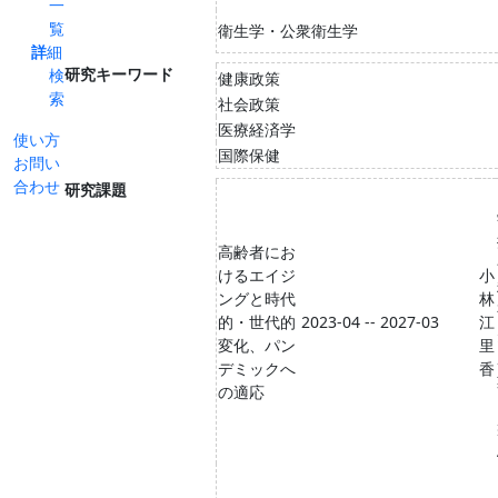
一
覧
衛生学・公衆衛生学
詳細
研究キーワード
検
健康政策
索
社会政策
医療経済学
使い方
国際保健
お問い
合わせ
研究課題
高齢者にお
けるエイジ
小
ングと時代
林
的・世代的
2023-04 -- 2027-03
江
変化、パン
里
デミックへ
香
の適応