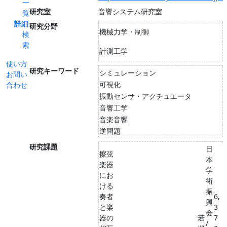
一
研究室
音響システム研究室
覧
詳細
研究分野
機械力学・制御
検
索
計測工学
使い方
研究キーワード
シミュレーション
お問い
可視化
合わせ
振動センサ・アクチュエータ
音響工学
音楽音響
逆問題
研究課題
日
擦弦
本
楽器
学
にお
術
ける
振
奏者
6,
興
と楽
3
会
器の
若
7
/