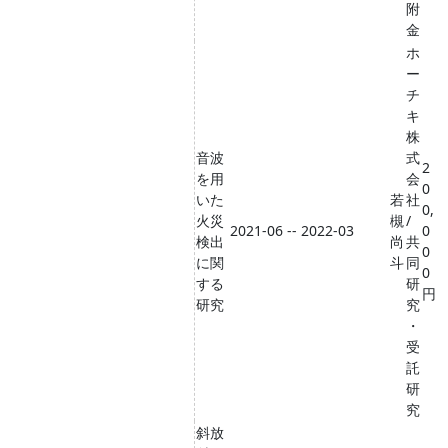
附
金
ホ
ー
チ
キ
株
音波
式
2
を用
会
0
いた
若
社
0,
火災
槻
/
2021-06 -- 2022-03
0
検出
尚
共
0
に関
斗
同
0
する
研
円
研究
究
・
受
託
研
究
斜放