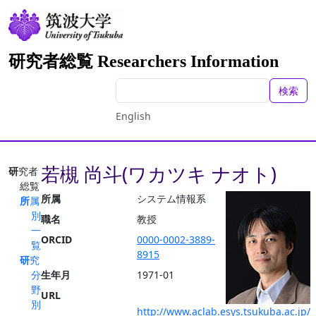
研究者総覧 Researchers Information
検索
English
若槻 尚斗(ワカツキ ナオト)
研究者
総覧
所属
システム情報系
所属
別
職名
教授
一
ORCID
0000-0002-3889-
覧
8915
研究
分
生年月
1971-01
野
URL
別
http://www.aclab.esys.tsukuba.ac.jp/