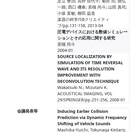
足立 整治; 高野 佐代子; 菊田 浩; 徳弘
一路; 西口 磯春; 若槻 尚斗; 山田 真司;
小坂 直敏; 柳田 益造
楽器の科学/SBクリエイティ
ブ/pp.131-158, 2013-04
圧電デバイスにおける数値シミュレー
ションとその応用に関する研究
若槻 尚斗
2004-01
SOURCE LOCALIZATION BY
SIMULATION OF TIME REVERSAL
WAVE AND ITS RESOLUTION
IMPROVEMENT WITH
DECONVOLUTION TECHNIQUE
Wakatsuki N.; Mizutani K.
ACOUSTICAL IMAGING, VOL
29/SPRINGER/pp.251-256, 2008-01
会議発表等
Inducing Earlier Collision
Prediction via Dynamic Frequency
Shifting of Vehicle Sounds
Mashiba Yuichi; Tokunaga Keitaro;