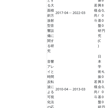
とす
振
6
る大
若
興
8
面積
槻
会
0,
2017-04 -- 2022-03
斜方
尚
/
0
放射
斗
基
0
型音
盤
0
響設
研
円
備に
究
関す
(C
る研
)
究
日
音響
本
アレ
学
イと
術
4,
時間
振
0
反転
若
興
3
波に
槻
会
0,
2010-04 -- 2013-03
よる
尚
/
0
可視
斗
基
0
化法
盤
0
の応
研
円