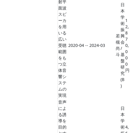
射平
日
面波
本
スピ
学
ーカ
1
術
を用
2,
振
いる
8
若
興
広い
7
槻
会
受聴
2020-04 -- 2024-03
0,
尚
/
範囲
0
斗
基
をも
0
盤
つ立
0
研
体音
円
究
響シ
(B
ステ
)
ムの
実現
音声
によ
日
る誘
本
導を
学
目的
術
4,