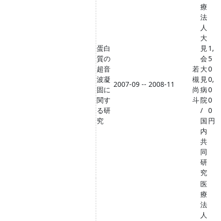
療
法
人
大
蛋白
見
1,
質の
会
5
超音
若
大
0
波凝
槻
見
0,
2007-09 -- 2008-11
固に
尚
病
0
関す
斗
院
0
る研
/
0
究
国
円
内
共
同
研
究
医
療
法
人