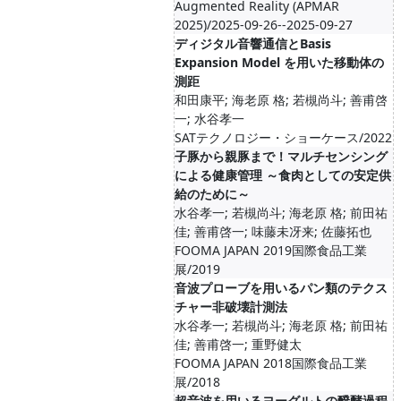
Augmented Reality (APMAR
2025)/2025-09-26--2025-09-27
ディジタル音響通信とBasis
Expansion Model を用いた移動体の
測距
和田康平; 海老原 格; 若槻尚斗; 善甫啓
一; 水谷孝一
SATテクノロジー・ショーケース/2022
子豚から親豚まで！マルチセンシング
による健康管理 ～食肉としての安定供
給のために～
水谷孝一; 若槻尚斗; 海老原 格; 前田祐
佳; 善甫啓一; 味藤未冴来; 佐藤拓也
FOOMA JAPAN 2019国際食品工業
展/2019
音波プローブを用いるパン類のテクス
チャー非破壊計測法
水谷孝一; 若槻尚斗; 海老原 格; 前田祐
佳; 善甫啓一; 重野健太
FOOMA JAPAN 2018国際食品工業
展/2018
超音波を用いるヨーグルトの醗酵過程