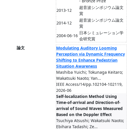
- Bronze Prize
超音波シンポジウム論文
2013-12
賞
超音波シンポジウム論文
2014-12
賞
日本シミュレーション学
2004-06-16
会研究賞
論文
Modulating Auditory Looming
Perception via Dynamic Frequency
Shifting to Enhance Pedestrian
Situation Awareness
Mashiba Yuichi; Tokunaga Keitaro;
Wakatsuki Naoto; Yan...
IEEE Access/14/pp.102104-102119,
2026-06
Self-localization Method Using
Time-of-arrival and Direction-of-
arrival of Sound Waves Measured
Based on the Doppler Effect
Tsuchiya Atsushi; Wakatsuki Naoto;
Ebihara Tadashi; Ze...