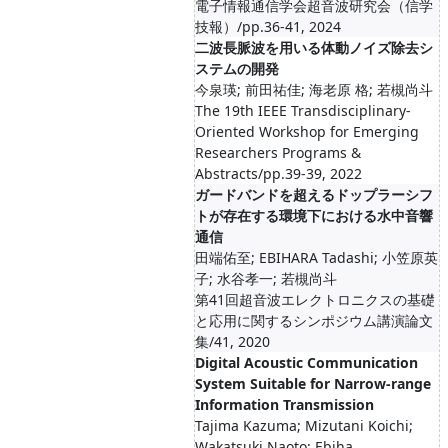
電子情報通信学会超音波研究会（信学
技報）/pp.36-41, 2024
二波長脈波を用いる体動ノイズ除去シ
ステムの開発
今泉瑛; 前田祐佳; 海老原 格; 若槻尚斗
The 19th IEEE Transdisciplinary-
Oriented Workshop for Emerging
Researchers Programs &
Abstracts/pp.39-39, 2022
ガードバンドを超えるドップラーシフ
トが存在する環境下における水中音響
通信
田端佑至; EBIHARA Tadashi; 小笠原英
子; 水谷孝一; 若槻尚斗
第41回超音波エレクトロニクスの基礎
と応用に関するシンポジウム講演論文
集/41, 2020
Digital Acoustic Communication
System Suitable for Narrow-range
Information Transmission
Tajima Kazuma; Mizutani Koichi;
Wakatsuki Naoto; Ebiha...