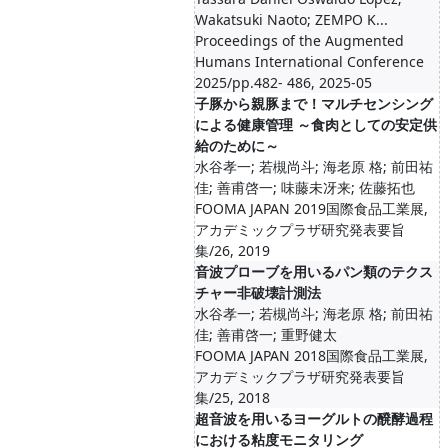
Wakatsuki Naoto; ZEMPO K...
Proceedings of the Augmented
Humans International Conference
2025/pp.482- 486, 2025-05
子豚から親豚まで！マルチセンシング
による健康管理 ～食肉としての安定供
給のために～
水谷孝一; 若槻尚斗; 海老原 格; 前田祐
佳; 善甫啓一; 味藤未冴来; 佐藤拓也
FOOMA JAPAN 2019国際食品工業展,
アカデミックプラザ研究発表要旨
集/26, 2019
音波プローブを用いるパン類のテクス
チャー非破壊計測法
水谷孝一; 若槻尚斗; 海老原 格; 前田祐
佳; 善甫啓一; 重野健太
FOOMA JAPAN 2018国際食品工業展,
アカデミックプラザ研究発表要旨
集/25, 2018
超音波を用いるヨーグルトの醗酵過程
における粘度モニタリング