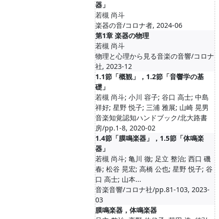
器」
若槻 尚斗
楽器の音/コロナ者, 2024-06
第1章 楽器の物理
若槻 尚斗
物理と心理から見る音楽の音響/コロナ
社, 2023-12
1.1節「概観」，1.2節「音響学の基
礎」
若槻 尚斗; 小川 容子; 谷口 高士; 中島
祥好; 星野 悦子; 三浦 雅展; 山崎 晃男
音楽知覚認知ハンドブック/北大路書
房/pp.1-8, 2020-02
1.4節「膜鳴楽器」，1.5節「体鳴楽
器」
若槻 尚斗; 亀川 徹; 足立 整治; 西口 磯
春; 松谷 晃宏; 高橋 公也; 星野 悦子; 谷
口 高士; 山本...
音楽音響/コロナ社/pp.81-103, 2023-
03
膜鳴楽器，体鳴楽器