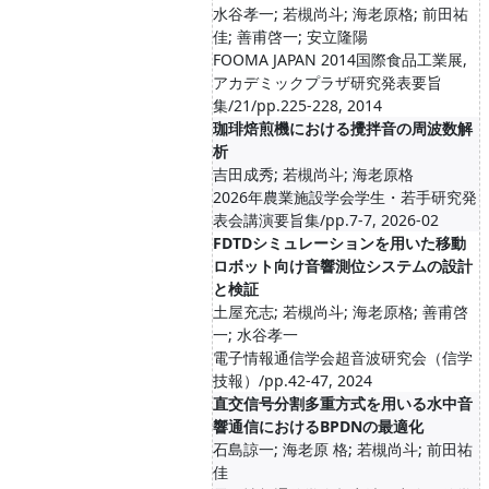
水谷孝一; 若槻尚斗; 海老原格; 前田祐
佳; 善甫啓一; 安立隆陽
FOOMA JAPAN 2014国際食品工業展,
アカデミックプラザ研究発表要旨
集/21/pp.225-228, 2014
珈琲焙煎機における攪拌音の周波数解
析
吉田成秀; 若槻尚斗; 海老原格
2026年農業施設学会学生・若手研究発
表会講演要旨集/pp.7-7, 2026-02
FDTDシミュレーションを用いた移動
ロボット向け音響測位システムの設計
と検証
土屋充志; 若槻尚斗; 海老原格; 善甫啓
一; 水谷孝一
電子情報通信学会超音波研究会（信学
技報）/pp.42-47, 2024
直交信号分割多重方式を用いる水中音
響通信におけるBPDNの最適化
石島諒一; 海老原 格; 若槻尚斗; 前田祐
佳