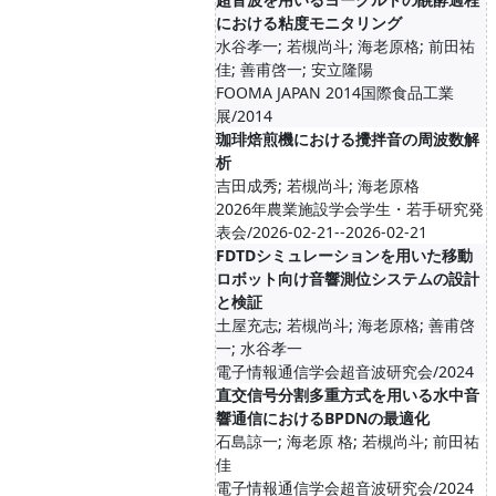
における粘度モニタリング
水谷孝一; 若槻尚斗; 海老原格; 前田祐
佳; 善甫啓一; 安立隆陽
FOOMA JAPAN 2014国際食品工業
展/2014
珈琲焙煎機における攪拌音の周波数解
析
吉田成秀; 若槻尚斗; 海老原格
2026年農業施設学会学生・若手研究発
表会/2026-02-21--2026-02-21
FDTDシミュレーションを用いた移動
ロボット向け音響測位システムの設計
と検証
土屋充志; 若槻尚斗; 海老原格; 善甫啓
一; 水谷孝一
電子情報通信学会超音波研究会/2024
直交信号分割多重方式を用いる水中音
響通信におけるBPDNの最適化
石島諒一; 海老原 格; 若槻尚斗; 前田祐
佳
電子情報通信学会超音波研究会/2024