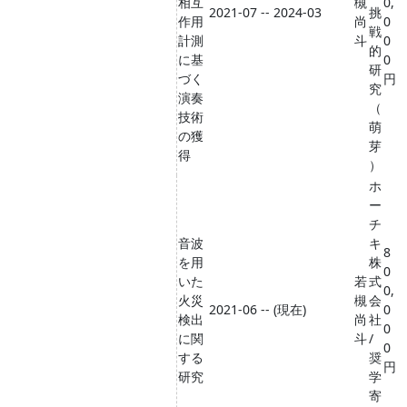
相互
槻
0,
2021-07 -- 2024-03
挑
作用
尚
0
戦
計測
斗
0
的
に基
0
研
づく
円
究
演奏
（
技術
萌
の獲
芽
得
）
ホ
ー
チ
音波
キ
8
を用
株
0
いた
若
式
0,
火災
槻
会
2021-06 -- (現在)
0
検出
尚
社
0
に関
斗
/
0
する
奨
円
研究
学
寄