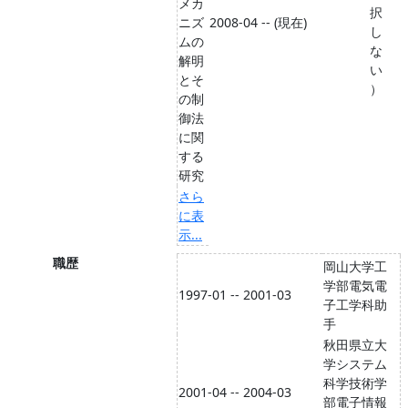
メカ
択
ニズ
2008-04 -- (現在)
し
ムの
な
解明
い
とそ
）
の制
御法
に関
する
研究
さら
に表
示...
職歴
岡山大学工
学部電気電
1997-01 -- 2001-03
子工学科助
手
秋田県立大
学システム
科学技術学
2001-04 -- 2004-03
部電子情報