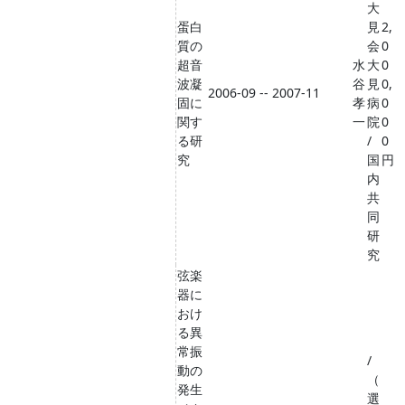
大
蛋白
見
2,
質の
会
0
超音
水
大
0
波凝
谷
見
0,
2006-09 -- 2007-11
固に
孝
病
0
関す
一
院
0
る研
/
0
究
国
円
内
共
同
研
究
弦楽
器に
おけ
る異
常振
/
動の
（
発生
選