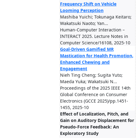
Frequency Shift on Vehicle
Looming Perception
Mashiba Yuichi; Tokunaga Keitaro;
Wakatsuki Naoto; Yan...
Human-Computer Interaction –
INTERACT 2025. Lecture Notes in
Computer Science/16108, 2025-10
Goal-Driven Gamified MR
Mastication for Health Promotion,
Enhanced Chewing and
Engagement
Nieh Ting Cheng; Sugita Yuto;
Maeda Yuka; Wakatsuki N...
Proceedings of the 2025 IEEE 14th
Global Conference on Consumer
Electronics (GCCE 2025)/pp.1451-
1455, 2025-10
Effect of Localization, Pitch, and
Gain on Auditory Displacement for
Pseudo-Force Feedback: An
Exploratory Study