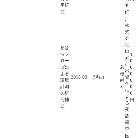
用研
究
究
(C
)
株
式
会
社
超音
山
波プ
1,
武
ロー
0
/
ブに
若
0
出
よる
槻
0,
2008-03 -- (現在)
資
環境
尚
0
金
計測
斗
0
に
の研
0
よ
究補
円
る
助
受
託
研
究
医