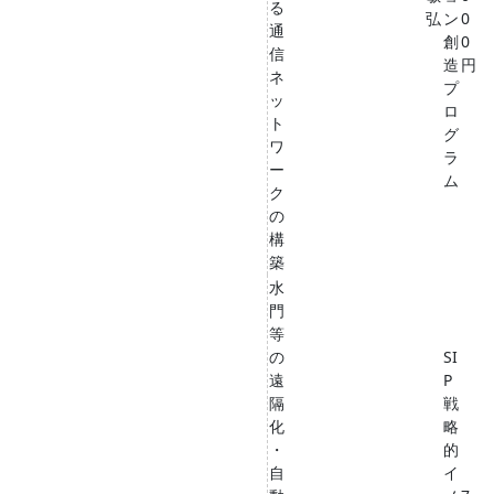
る
弘
ン
0
通
創
0
信
造
円
ネ
プ
ッ
ロ
ト
グ
ワ
ラ
ー
ム
ク
の
構
築
水
門
等
の
SI
遠
P
隔
戦
化
略
・
的
自
イ