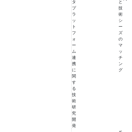
タ
と
プ
技
ラ
術
ッ
シ
ト
ー
フ
ズ
ォ
の
ー
マ
ム
ッ
連
チ
携
ン
に
グ
関
す
る
技
術
研
究
開
発