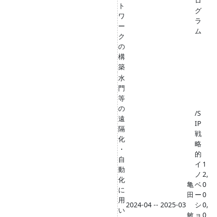
ロ
ト
グ
ワ
ラ
ー
ム
ク
の
構
築
水
門
等
の
/S
遠
IP
隔
戦
化
略
・
的
自
イ
1
動
ノ
2,
化
亀
ベ
0
に
田
ー
0
用
2024-04 -- 2025-03
シ
0,
い
敏
ョ
0