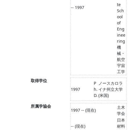
te
-- 1997
Sch
ool
of
Eng
inee
ring
機
械・
航空
宇宙
工学
取得学位
P
ノースカロラ
1997
h.
イナ州立大学
D.
(米国)
所属学協会
土木
1997 -- (現在)
学会
日本
-- (現在)
材料