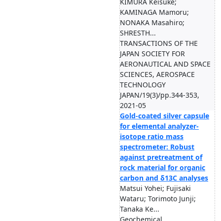
KIMURA Keisuke;
KAMINAGA Mamoru;
NONAKA Masahiro;
SHRESTH...
TRANSACTIONS OF THE
JAPAN SOCIETY FOR
AERONAUTICAL AND SPACE
SCIENCES, AEROSPACE
TECHNOLOGY
JAPAN/19(3)/pp.344-353,
2021-05
Gold-coated silver capsule
for elemental analyzer-
isotope ratio mass
spectrometer: Robust
against pretreatment of
rock material for organic
carbon and δ13C analyses
Matsui Yohei; Fujisaki
Wataru; Torimoto Junji;
Tanaka Ke...
Geochemical