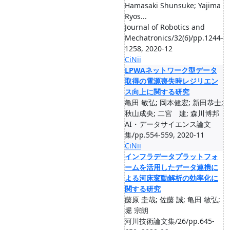
Hamasaki Shunsuke; Yajima
Ryos...
Journal of Robotics and
Mechatronics/32(6)/pp.1244-
1258, 2020-12
CiNii
LPWAネットワーク型データ
取得の電源喪失時レジリエン
ス向上に関する研究
亀田 敏弘; 岡本健宏; 新田恭士;
秋山成央; 二宮 建; 森川博邦
AI・データサイエンス論文
集/pp.554-559, 2020-11
CiNii
インフラデータプラットフォ
ームを活用したデータ連携に
よる河床変動解析の効率化に
関する研究
藤原 圭哉; 佐藤 誠; 亀田 敏弘;
堀 宗朗
河川技術論文集/26/pp.645-