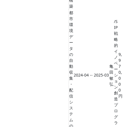
構
築
都
市
/S
環
IP
境
戦
デ
略
ー
的
タ
イ
の
9,
ノ
自
9
ベ
動
亀
7
ー
収
田
0,
2024-04 -- 2025-03
シ
集
敏
0
ョ
・
弘
0
ン
配
0
創
信
円
造
シ
プ
ス
ロ
テ
グ
ム
ラ
の