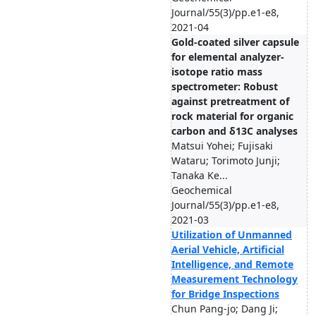
Journal/55(3)/pp.e1-e8,
2021-04
Gold-coated silver capsule
for elemental analyzer-
isotope ratio mass
spectrometer: Robust
against pretreatment of
rock material for organic
carbon and δ13C analyses
Matsui Yohei; Fujisaki
Wataru; Torimoto Junji;
Tanaka Ke...
Geochemical
Journal/55(3)/pp.e1-e8,
2021-03
Utilization of Unmanned
Aerial Vehicle, Artificial
Intelligence, and Remote
Measurement Technology
for Bridge Inspections
Chun Pang-jo; Dang Ji;