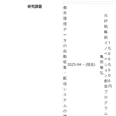
研究課題
都
市
/S
環
IP
境
戦
デ
略
ー
的
タ
イ
1
の
ノ
0,
自
ベ
0
動
亀
ー
0
収
田
2025-04 -- (現在)
シ
0,
集
敏
ョ
0
・
弘
ン
0
配
創
0
信
造
円
シ
プ
ス
ロ
テ
グ
ム
ラ
の
ム