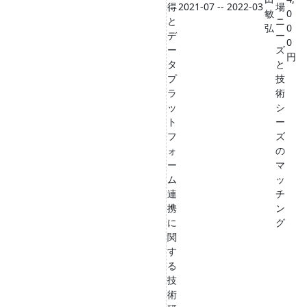
得
2021-07 -- 2022-03
場
敏
0
と
ニ
弘
0
デ
ー
0
ー
ズ
円
タ
と
プ
技
ラ
術
ッ
シ
ト
ー
フ
ズ
ォ
の
ー
マ
ム
ッ
連
チ
携
ン
に
グ
関
す
る
技
術