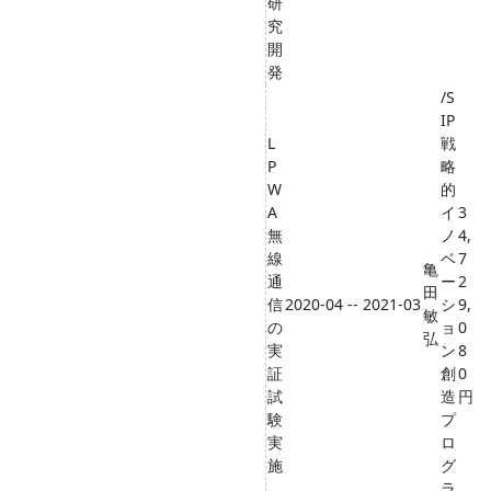
研
究
開
発
/S
IP
L
戦
P
略
W
的
A
イ
3
無
ノ
4,
線
ベ
7
亀
通
ー
2
田
信
2020-04 -- 2021-03
シ
9,
敏
の
ョ
0
弘
実
ン
8
証
創
0
試
造
円
験
プ
実
ロ
施
グ
ラ