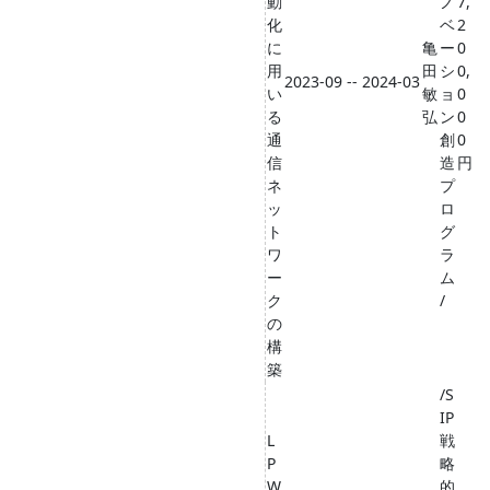
動
ノ
7,
化
ベ
2
に
亀
ー
0
用
田
シ
0,
2023-09 -- 2024-03
い
敏
ョ
0
る
弘
ン
0
通
創
0
信
造
円
ネ
プ
ッ
ロ
ト
グ
ワ
ラ
ー
ム
ク
/
の
構
築
/S
IP
L
戦
P
略
W
的