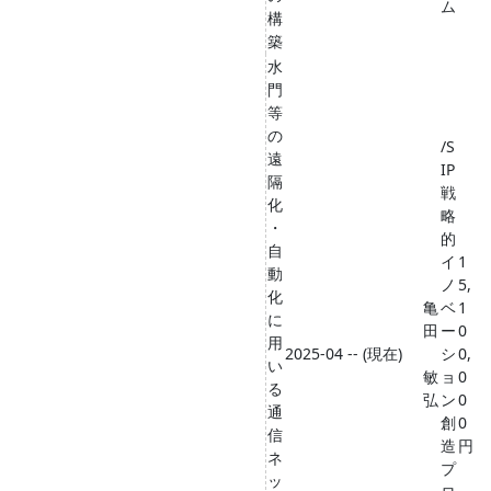
ム
構
築
水
門
等
の
/S
遠
IP
隔
戦
化
略
・
的
自
イ
1
動
ノ
5,
化
亀
ベ
1
に
田
ー
0
用
2025-04 -- (現在)
シ
0,
い
敏
ョ
0
る
弘
ン
0
通
創
0
信
造
円
ネ
プ
ッ