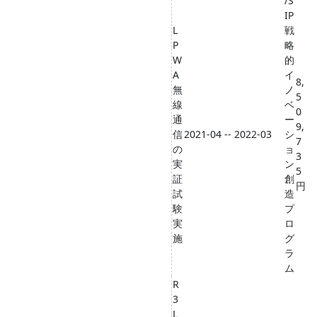
/S
IP
L
戦
P
略
W
的
A
イ
8,
無
ノ
5
線
ベ
0
通
ー
9,
信
2021-04 -- 2022-03
シ
7
の
ョ
3
実
ン
5
証
創
円
試
造
験
プ
実
ロ
施
グ
ラ
ム
R
3
L