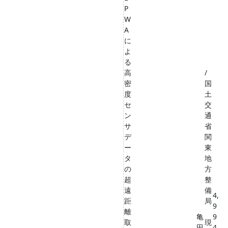
P
W
A
に
よ
る
高
/
密
国
度
土
セ
交
ン
通
サ
省
デ
関
ー
東
タ
地
の
方
超
整
遠
備
4,
距
局
9
離
亀
9
取
現
田
4,