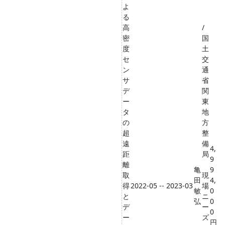
よ
る
高
/
密
国
度
土
セ
交
ン
通
サ
省
デ
関
ー
東
タ
地
の
方
超
整
遠
備
4,
距
局
9
離
亀
9
取
現
田
4,
得
2022-05 -- 2023-03
場
敏
0
と
ニ
弘
0
デ
ー
0
ー
ズ
円