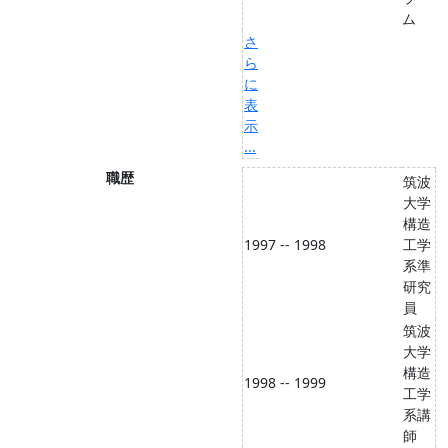
ム
さ
ら
に
表
示
...
職歴
筑波
大学
構造
1997 -- 1998
工学
系準
研究
員
筑波
大学
構造
1998 -- 1999
工学
系講
師