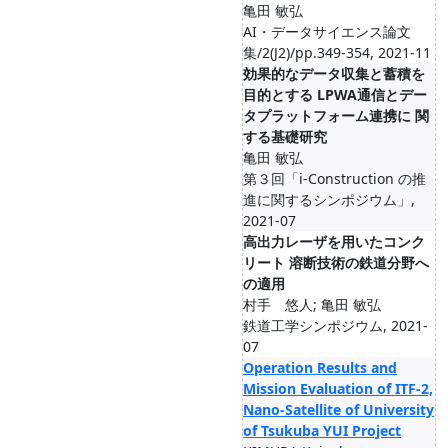
亀田 敏弘
AI・データサイエンス論文
集/2(J2)/pp.349-354, 2021-11
効果的なデータ収集と蓄積を
目的とする LPWA通信とデー
タプラットフォーム連携に 関
する基礎研究
亀田 敏弘
第３回「i-Construction の推
進に関するシンポジウム」,
2021-07
高出力レーザを用いたコンク
リート 溶断技術の鉄道分野へ
の適用
村手 悠人; 亀田 敏弘
鉄道工学シンポジウム, 2021-
07
Operation Results and
Mission Evaluation of ITF-2,
Nano-Satellite of University
of Tsukuba YUI Project