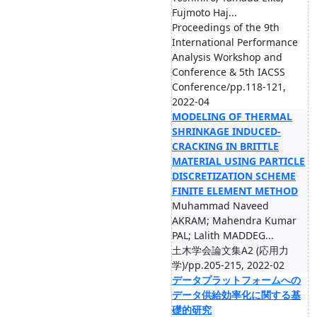
Fujmoto Haj...
Proceedings of the 9th
International Performance
Analysis Workshop and
Conference & 5th IACSS
Conference/pp.118-121,
2022-04
MODELING OF THERMAL
SHRINKAGE INDUCED-
CRACKING IN BRITTLE
MATERIAL USING PARTICLE
DISCRETIZATION SCHEME
FINITE ELEMENT METHOD
Muhammad Naveed
AKRAM; Mahendra Kumar
PAL; Lalith MADDEG...
土木学会論文集A2 (応用力
学)/pp.205-215, 2022-02
データプラットフォームへの
データ供給効率化に関する基
礎的研究