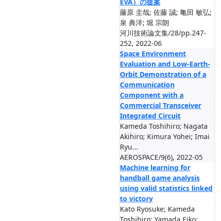
EVA）の提案
藤原 圭哉; 佐藤 誠; 亀田 敏弘;
泉 典洋; 堀 宗朗
河川技術論文集/28/pp.247-
252, 2022-06
Space Environment
Evaluation and Low-Earth-
Orbit Demonstration of a
Communication
Component with a
Commercial Transceiver
Integrated Circuit
Kameda Toshihiro; Nagata
Akihiro; Kimura Yohei; Imai
Ryu...
AEROSPACE/9(6), 2022-05
Machine learning for
handball game analysis
using valid statistics linked
to victory
Kato Ryosuke; Kameda
Toshihiro; Yamada Eiko;