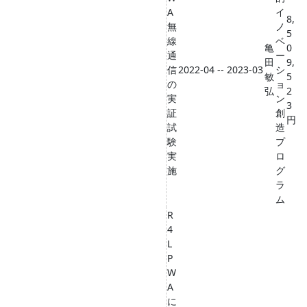
A
イ
8,
無
ノ
5
線
ベ
亀
0
通
ー
田
9,
信
2022-04 -- 2023-03
シ
敏
5
の
ョ
弘
2
実
ン
3
証
創
円
試
造
験
プ
実
ロ
施
グ
ラ
ム
R
4
L
P
W
A
に