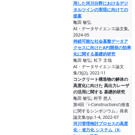
用した河川分野におけるデジ
タルツインの実現に向けての
提案
亀田 敏弘
AI・データサイエンス論文集,
2024-05
持続可能な社会基盤データア
クセスに向けたAPI開発の効率
化に関する基礎的研究
亀田 敏弘; 松下 文哉
AI・データサイエンス論文
集/3(J2), 2022-11
コンクリート構造物の解体の
高度化に向けた 高出力レーザ
の活用に関する 基礎的研究
亀田 敏弘; 村手 悠人
第4回「i-Constructionの推進
に関するシンポジウム」発表
論文集/pp.1-4, 2022-07
河川管理検討プロセスの高度
化・省力化 システム（X-