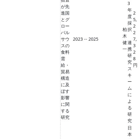
3
が先
年
進国
2
度
とグ
5,
採
ロー
2
柏
択
バル
2
木
サウ
2023 -- 2025
7,
健
連
スの
3
一
携
食料
2
研
需
8
究
給・
円
ス
貿易
キ
構造
ー
に及
ム
ぼす
に
影響
よ
に関
る
する
研
研究
究
日
本