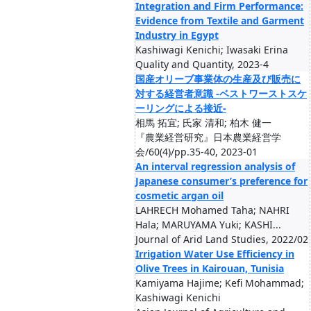
Integration and Firm Performance:
Evidence from Textile and Garment
Industry in Egypt
Kashiwagi Kenichi; Iwasaki Erina
Quality and Quantity, 2023-4
国産オリーブ事業体の生産及び販売に
対する経営者意識 -ベストワーストスケ
ーリングによる接近-
相馬 拓宜; 氏家 清和; 柏木 健一
『農業経営研究』日本農業経営学
会/60(4)/pp.35-40, 2023-01
An interval regression analysis of
Japanese consumer’s preference for
cosmetic argan oil
LAHRECH Mohamed Taha; NAHRI
Hala; MARUYAMA Yuki; KASHI...
Journal of Arid Land Studies, 2022/02
Irrigation Water Use Efficiency in
Olive Trees in Kairouan, Tunisia
Kamiyama Hajime; Kefi Mohammad;
Kashiwagi Kenichi