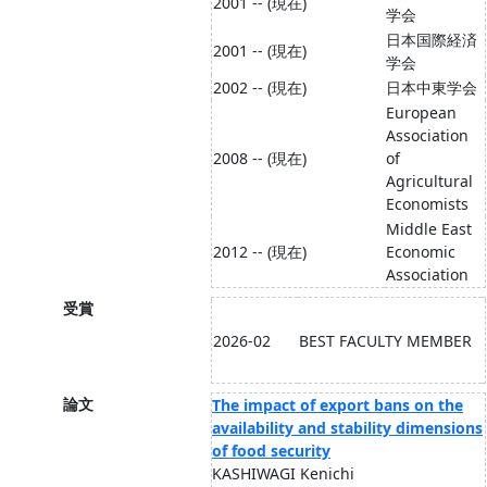
2001 -- (現在)
学会
日本国際経済
2001 -- (現在)
学会
2002 -- (現在)
日本中東学会
European
Association
2008 -- (現在)
of
Agricultural
Economists
Middle East
2012 -- (現在)
Economic
Association
受賞
2026-02
BEST FACULTY MEMBER
論文
The impact of export bans on the
availability and stability dimensions
of food security
KASHIWAGI Kenichi