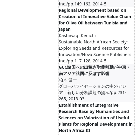
Inc./pp.149-162, 2014-5
Regional Development based on
Creation of Innovative Value Chain
for Olive Oil between Tunisia and
Japan
Kashiwagi Kenichi
Sustainable North African Society:
Exploring Seeds and Resources for
Innovation/Nova Science Publishers
Inc./pp.117-128, 2014-5
GCC諸国への出稼ぎ労働移動が中東・
南アジア諸国に及ぼす影響
柏木 健一
グローバライゼーションの中のアジ
ア：新しい分析課題の提示/pp.231-
265, 2013-03
Establishment of Integrative
Research Base by Humanities and
Sciences on Valorization of Useful
Plants for Regional Development in
North Africa III