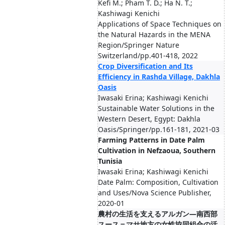
Kefi M.; Pham T. D.; Ha N. T.;
Kashiwagi Kenichi
Applications of Space Techniques on
the Natural Hazards in the MENA
Region/Springer Nature
Switzerland/pp.401-418, 2022
Crop Diversification and Its
Efficiency in Rashda Village, Dakhla
Oasis
Iwasaki Erina; Kashiwagi Kenichi
Sustainable Water Solutions in the
Western Desert, Egypt: Dakhla
Oasis/Springer/pp.161-181, 2021-03
Farming Patterns in Date Palm
Cultivation in Nefzaoua, Southern
Tunisia
Iwasaki Erina; Kashiwagi Kenichi
Date Palm: Composition, Cultivation
and Uses/Nova Science Publisher,
2020-01
農村の生活を支えるアルガン―南西部
スース＝マサ地方の女性協同組合の活