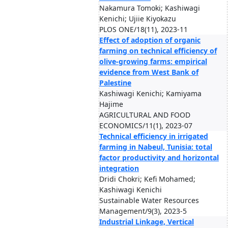
Nakamura Tomoki; Kashiwagi
Kenichi; Ujiie Kiyokazu
PLOS ONE/18(11), 2023-11
Effect of adoption of organic
farming on technical efficiency of
olive-growing farms: empirical
evidence from West Bank of
Palestine
Kashiwagi Kenichi; Kamiyama
Hajime
AGRICULTURAL AND FOOD
ECONOMICS/11(1), 2023-07
Technical efficiency in irrigated
farming in Nabeul, Tunisia: total
factor productivity and horizontal
integration
Dridi Chokri; Kefi Mohamed;
Kashiwagi Kenichi
Sustainable Water Resources
Management/9(3), 2023-5
Industrial Linkage, Vertical