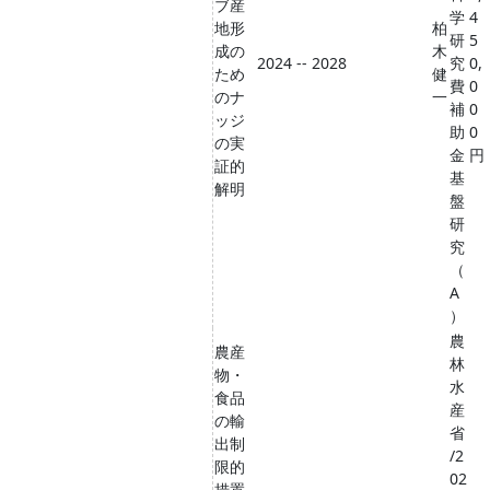
ブ産
学
4
地形
柏
研
5
成の
木
2024 -- 2028
究
0,
ため
健
費
0
のナ
一
補
0
ッジ
助
0
の実
金
円
証的
基
解明
盤
研
究
（
A
）
農
農産
林
物・
水
食品
産
の輸
省
出制
/2
限的
02
措置