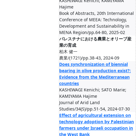
KASHIWAGI Kenichi; KAMIYAMA
Hajime
Book of Abstracts, 20th International
Conference of MEEA: Technology,
Development and Sustainability in
MENA Region/pp.64-80, 2025-02
パレスチナにおける農業とオリーブ産
業の育成
柏木 健一
農業/(1721)/pp.38-43, 2024-09
Does synchronization of biennial
bearing in olive production exist?:
Evidence from the Mediterranean
countries
KASHIWAGI Kenichi; SATO Marie;
KAMIYAMA Hajime
Journal of Arid Land
Studies/34(S)/pp.51-54, 2024-07-30
Effect of agricultural extension on
technology adoption by Palestinian
farmers under Israeli occupation in
the West Bank