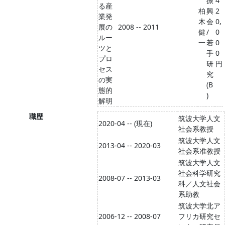
振
4
る産
柏
興
2
業発
木
会
0,
展の
2008 -- 2011
健
/
0
ルー
一
若
0
ツと
手
0
プロ
研
円
セス
究
の実
(B
態的
)
解明
職歴
筑波大学人文
2020-04 -- (現在)
社会系教授
筑波大学人文
2013-04 -- 2020-03
社会系准教授
筑波大学人文
社会科学研究
2008-07 -- 2013-03
科／人文社会
系助教
筑波大学北ア
2006-12 -- 2008-07
フリカ研究セ