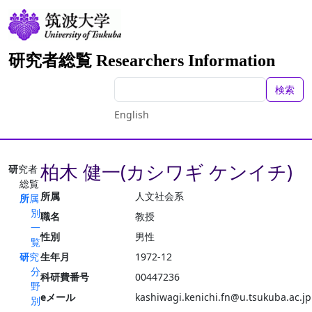
研究者総覧 Researchers Information
検索
English
柏木 健一(カシワギ ケンイチ)
研究者
総覧
所属
人文社会系
所属
別
職名
教授
一
性別
男性
覧
研究
生年月
1972-12
分
科研費番号
00447236
野
eメール
kashiwagi.kenichi.fn@u.tsukuba.ac.jp
別