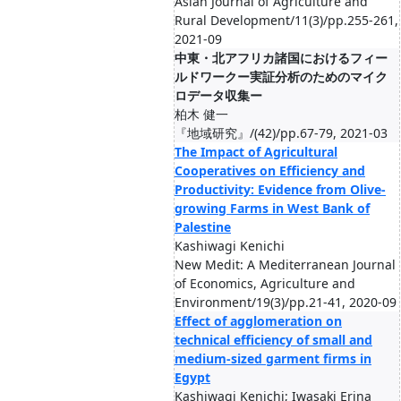
Asian Journal of Agriculture and
Rural Development/11(3)/pp.255-261,
2021-09
中東・北アフリカ諸国におけるフィー
ルドワークー実証分析のためのマイク
ロデータ収集ー
柏木 健一
『地域研究』/(42)/pp.67-79, 2021-03
The Impact of Agricultural
Cooperatives on Efficiency and
Productivity: Evidence from Olive-
growing Farms in West Bank of
Palestine
Kashiwagi Kenichi
New Medit: A Mediterranean Journal
of Economics, Agriculture and
Environment/19(3)/pp.21-41, 2020-09
Effect of agglomeration on
technical efficiency of small and
medium‐sized garment firms in
Egypt
Kashiwagi Kenichi; Iwasaki Erina