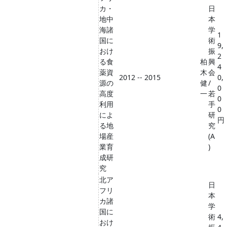
カ・
日
地中
本
海諸
学
1
国に
術
9,
おけ
振
2
る食
柏
興
4
薬資
木
会
2012 -- 2015
0,
源の
健
/
0
高度
一
若
0
利用
手
0
によ
研
円
る地
究
場産
(A
業育
)
成研
究
北ア
日
フリ
本
カ諸
学
国に
術
4,
おけ