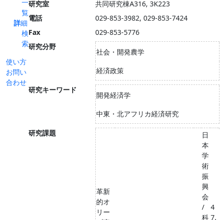
一
研究室
共同研究棟A316, 3K223
覧
電話
029-853-3982, 029-853-7424
詳細
Fax
029-853-5776
検
索
研究分野
社会・開発農学
使い方
経済政策
お問い
合わせ
研究キーワード
開発経済学
中東・北アフリカ経済研究
研究課題
日
本
学
術
振
興
革新
会
的オ
/
4
リー
科
7,