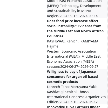
Middle East Economic Association
(MEEA): Technology, Development
and Sustainability in MENA
Region/2024-09-13--2024-09-14
Does food price increase affect
social instability?: Evidence from
the Middle East and North African
Countries
KASHIWAGI Kenichi; KAMIYAMA
Hajime
Western Economic Association
International (WEAI), Middle East
Economic Association (MEEA)
session/2024-06-27--2024-06-27
Willigness to pay of Japanese
consumers for argan oil-based
cosmetic products
Lahrech Taha; Maruyama Yuki;
Kashiwagi Kenichi; Ibnezz...
International Congress Arganier 7th
Edition/2024-05-10--2024-05-12
Innovative Olive Farmers under