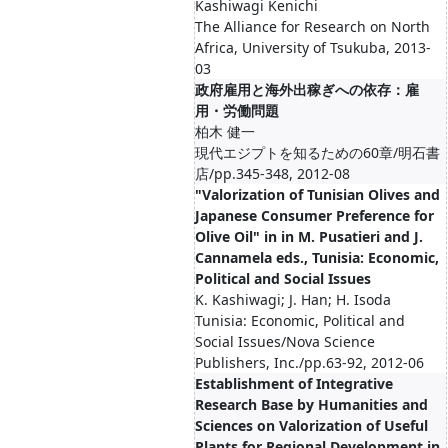
Kashiwagi Kenichi
The Alliance for Research on North
Africa, University of Tsukuba, 2013-
03
政府雇用と海外出稼ぎへの依存：雇
用・労働問題
柏木 健一
現代エジプトを知るための60章/明石書
店/pp.345-348, 2012-08
"Valorization of Tunisian Olives and
Japanese Consumer Preference for
Olive Oil" in in M. Pusatieri and J.
Cannamela eds., Tunisia: Economic,
Political and Social Issues
K. Kashiwagi; J. Han; H. Isoda
Tunisia: Economic, Political and
Social Issues/Nova Science
Publishers, Inc./pp.63-92, 2012-06
Establishment of Integrative
Research Base by Humanities and
Sciences on Valorization of Useful
Plants for Regional Development in