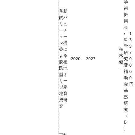
学
術
革新
振
的バ
興
リュ
会
ーチ
/
1
ェー
科
3,
ン構
学
9
築に
柏
研
7
よる
木
2020 -- 2023
究
0,
脱植
健
費
0
民地
一
補
0
型オ
助
0
リー
金
円
ブ産
基
地育
盤
成研
研
究
究
（
B
）