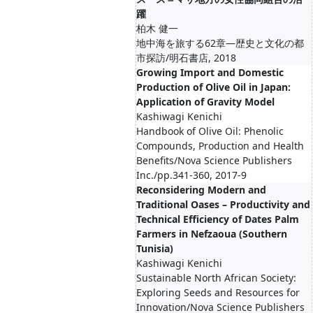
躍
柏木 健一
地中海を旅する62章―歴史と文化の都
市探訪/明石書店, 2018
Growing Import and Domestic
Production of Olive Oil in Japan:
Application of Gravity Model
Kashiwagi Kenichi
Handbook of Olive Oil: Phenolic
Compounds, Production and Health
Benefits/Nova Science Publishers
Inc./pp.341-360, 2017-9
Reconsidering Modern and
Traditional Oases – Productivity and
Technical Efficiency of Dates Palm
Farmers in Nefzaoua (Southern
Tunisia)
Kashiwagi Kenichi
Sustainable North African Society:
Exploring Seeds and Resources for
Innovation/Nova Science Publishers