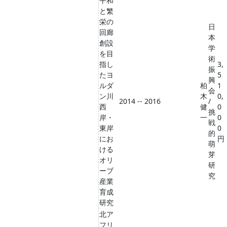
平和
と繁
栄の
日
回廊
本
創設
学
を目
術
指し
3,
振
たヨ
5
興
ルダ
柏
1
会
ン川
木
0,
2014 -- 2016
/
西
健
0
挑
岸・
一
0
戦
東岸
0
的
にお
円
萌
ける
芽
オリ
研
ーブ
究
産業
育成
研究
北ア
フリ