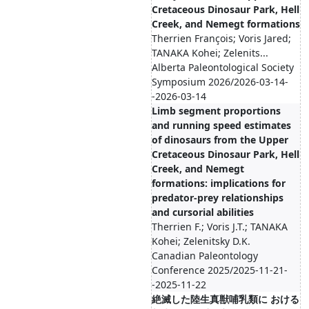
Cretaceous Dinosaur Park, Hell
Creek, and Nemegt formations
Therrien François; Voris Jared;
TANAKA Kohei; Zelenits...
Alberta Paleontological Society
Symposium 2026/2026-03-14-
-2026-03-14
Limb segment proportions
and running speed estimates
of dinosaurs from the Upper
Cretaceous Dinosaur Park, Hell
Creek, and Nemegt
formations: implications for
predator-prey relationships
and cursorial abilities
Therrien F.; Voris J.T.; TANAKA
Kohei; Zelenitsky D.K.
Canadian Paleontology
Conference 2025/2025-11-21-
-2025-11-22
絶滅した陸生真獣哺乳類に おける