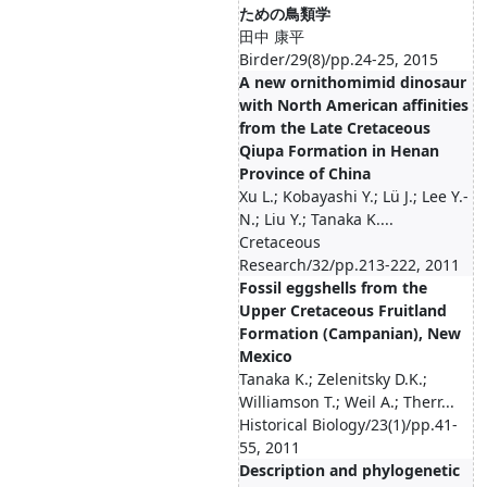
ための鳥類学
田中 康平
Birder/29(8)/pp.24-25, 2015
A new ornithomimid dinosaur
with North American affinities
from the Late Cretaceous
Qiupa Formation in Henan
Province of China
Xu L.; Kobayashi Y.; Lü J.; Lee Y.-
N.; Liu Y.; Tanaka K....
Cretaceous
Research/32/pp.213-222, 2011
Fossil eggshells from the
Upper Cretaceous Fruitland
Formation (Campanian), New
Mexico
Tanaka K.; Zelenitsky D.K.;
Williamson T.; Weil A.; Therr...
Historical Biology/23(1)/pp.41-
55, 2011
Description and phylogenetic