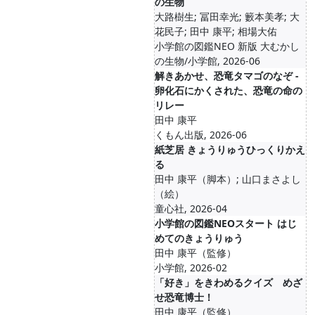
の生物
大路樹生; 冨田幸光; 籔本美孝; 大
花民子; 田中 康平; 相場大佑
小学館の図鑑NEO 新版 大むかし
の生物/小学館, 2026-06
解きあかせ、恐竜タマゴのなぞ -
卵化石にかくされた、恐竜の命の
リレー
田中 康平
くもん出版, 2026-06
紙芝居 きょうりゅうひっくりかえ
る
田中 康平（脚本）; 山口まさよし
（絵）
童心社, 2026-04
小学館の図鑑NEOスタート はじ
めてのきょうりゅう
田中 康平（監修）
小学館, 2026-02
「好き」をきわめるクイズ めざ
せ恐竜博士！
田中 康平（監修）