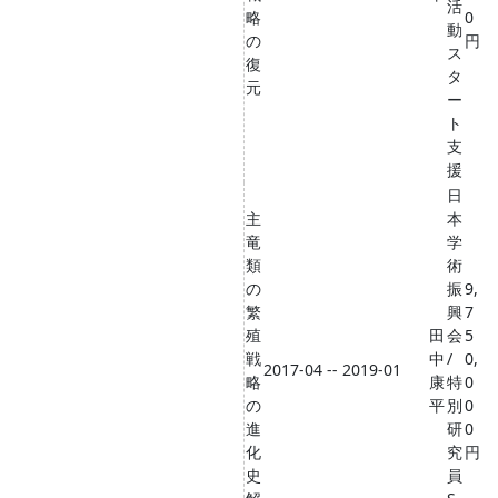
活
略
0
動
の
円
ス
復
タ
元
ー
ト
支
援
日
主
本
竜
学
類
術
の
振
9,
繁
興
7
殖
田
会
5
戦
中
/
0,
2017-04 -- 2019-01
略
康
特
0
の
平
別
0
進
研
0
化
究
円
史
員