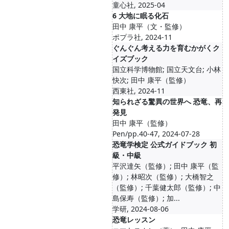
童心社, 2025-04
6 大地に眠る化石
田中 康平（文・監修）
ポプラ社, 2024-11
ぐんぐん考える力を育むかがくク
イズブック
国立科学博物館; 国立天文台; 小林
快次; 田中 康平（監修）
西東社, 2024-11
知られざる驚異の世界へ 恐竜、再
発見
田中 康平（監修）
Pen/pp.40-47, 2024-07-28
恐竜学検定 公式ガイドブック 初
級・中級
平沢達矢（監修）; 田中 康平（監
修）; 林昭次（監修）; 大橋智之
（監修）; 千葉健太郎（監修）; 中
島保寿（監修）; 加...
学研, 2024-08-06
恐竜レッスン