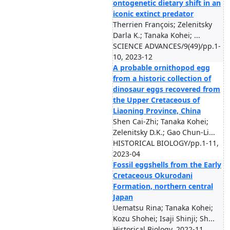
ontogenetic dietary shift in an
iconic extinct predator
Therrien François; Zelenitsky
Darla K.; Tanaka Kohei; ...
SCIENCE ADVANCES/9(49)/pp.1-
10, 2023-12
A probable ornithopod egg
from a historic collection of
dinosaur eggs recovered from
the Upper Cretaceous of
Liaoning Province, China
Shen Cai-Zhi; Tanaka Kohei;
Zelenitsky D.K.; Gao Chun-Li...
HISTORICAL BIOLOGY/pp.1-11,
2023-04
Fossil eggshells from the Early
Cretaceous Okurodani
Formation, northern central
Japan
Uematsu Rina; Tanaka Kohei;
Kozu Shohei; Isaji Shinji; Sh...
Historical Biology, 2022-11