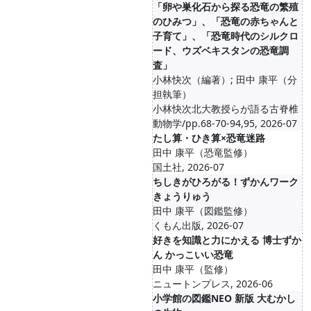
「卵や巣化石から探る恐竜の繁殖
のひみつ」、「恐竜の赤ちゃんと
子育て」、「恐竜時代のシルクロ
ード、ウズベキスタンの恐竜調
査」
小林快次（編著）; 田中 康平（分
担執筆）
小林快次北大教授らが語る古脊椎
動物学/pp.68-70-94,95, 2026-07
たし算・ひき算×恐竜迷路
田中 康平（恐竜監修）
国土社, 2026-07
ちしきがひろがる！ずかんワーク
きょうりゅう
田中 康平（図鑑監修）
くもん出版, 2026-07
好きを知識と力にかえる 博士ずか
ん かっこいい恐竜
田中 康平（監修）
ニュートンプレス, 2026-06
小学館の図鑑NEO 新版 大むかし