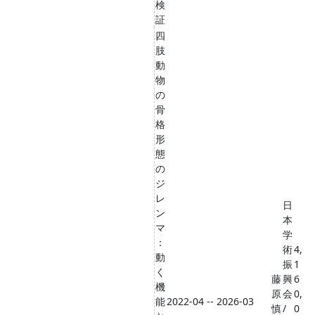
検
証
四
肢
動
物
の
骨
格
形
態
の
ジ
レ
日
ン
本
マ
学
：
術
4,
動
振
1
く
藤
興
6
機
原
会
0,
能
2022-04 -- 2026-03
慎
/
0