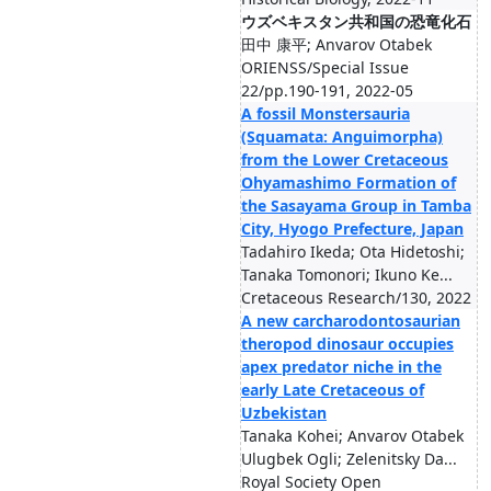
ウズベキスタン共和国の恐竜化石
田中 康平; Anvarov Otabek
ORIENSS/Special Issue
22/pp.190-191, 2022-05
A fossil Monstersauria
(Squamata: Anguimorpha)
from the Lower Cretaceous
Ohyamashimo Formation of
the Sasayama Group in Tamba
City, Hyogo Prefecture, Japan
Tadahiro Ikeda; Ota Hidetoshi;
Tanaka Tomonori; Ikuno Ke...
Cretaceous Research/130, 2022
A new carcharodontosaurian
theropod dinosaur occupies
apex predator niche in the
early Late Cretaceous of
Uzbekistan
Tanaka Kohei; Anvarov Otabek
Ulugbek Ogli; Zelenitsky Da...
Royal Society Open