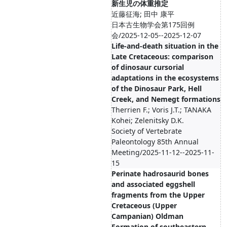
新生児の体重推定
近藤征海; 田中 康平
日本古生物学会第175回例
会/2025-12-05--2025-12-07
Life-and-death situation in the
Late Cretaceous: comparison
of dinosaur cursorial
adaptations in the ecosystems
of the Dinosaur Park, Hell
Creek, and Nemegt formations
Therrien F.; Voris J.T.; TANAKA
Kohei; Zelenitsky D.K.
Society of Vertebrate
Paleontology 85th Annual
Meeting/2025-11-12--2025-11-
15
Perinate hadrosaurid bones
and associated eggshell
fragments from the Upper
Cretaceous (Upper
Campanian) Oldman
Formation of southeastern