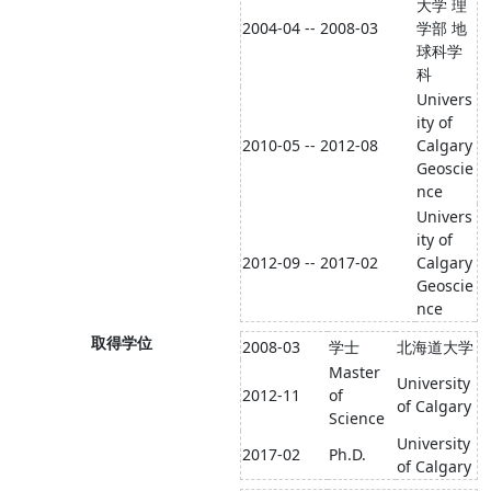
大学 理
2004-04 -- 2008-03
学部 地
球科学
科
Univers
ity of
2010-05 -- 2012-08
Calgary
Geoscie
nce
Univers
ity of
2012-09 -- 2017-02
Calgary
Geoscie
nce
取得学位
2008-03
学士
北海道大学
Master
University
2012-11
of
of Calgary
Science
University
2017-02
Ph.D.
of Calgary