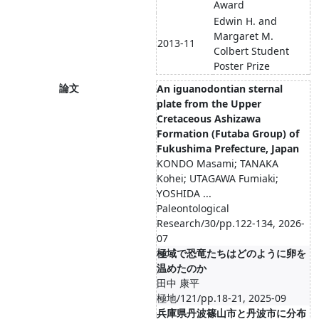
Award
Edwin H. and
Margaret M.
2013-11
Colbert Student
Poster Prize
論文
An iguanodontian sternal
plate from the Upper
Cretaceous Ashizawa
Formation (Futaba Group) of
Fukushima Prefecture, Japan
KONDO Masami; TANAKA
Kohei; UTAGAWA Fumiaki;
YOSHIDA ...
Paleontological
Research/30/pp.122-134, 2026-
07
極域で恐竜たちはどのように卵を
温めたのか
田中 康平
極地/121/pp.18-21, 2025-09
兵庫県丹波篠山市と丹波市に分布