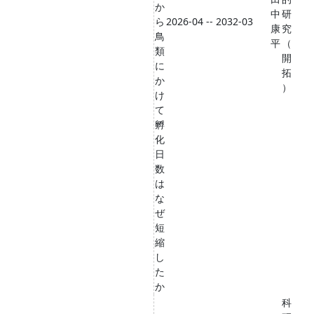
か
中
研
ら
2026-04 -- 2032-03
康
究
鳥
平
（
類
開
に
拓
か
）
け
て
孵
化
日
数
は
な
ぜ
短
縮
し
た
か
科