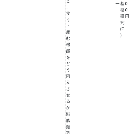
と
一
基
0
、
盤
0
食
研
円
う
究
・
(C
産
)
む
機
能
を
ど
う
両
立
さ
せ
る
か
獣
脚
類
恐