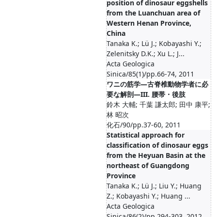
position of dinosaur eggshells
from the Luanchuan area of
Western Henan Province,
China
Tanaka K.; Lü J.; Kobayashi Y.;
Zelenitsky D.K.; Xu L.; J...
Acta Geologica
Sinica/85(1)/pp.66-74, 2011
ワニの筋学―古脊椎動物学者に必
要な解剖―III. 腰帯・後肢
鈴木 大輔; 千葉 謙太郎; 田中 康平;
林 昭次
化石/90/pp.37-60, 2011
Statistical approach for
classification of dinosaur eggs
from the Heyuan Basin at the
northeast of Guangdong
Province
Tanaka K.; Lü J.; Liu Y.; Huang
Z.; Kobayashi Y.; Huang ...
Acta Geologica
Sinica/86(2)/pp.294-303, 2012