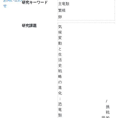
研究キーワード
主竜類
せ
繁殖
卵
研究課題
気
候
変
動
と
生
活
史
戦
略
の
進
化
：
/
恐
挑
竜
戦
類
田
的