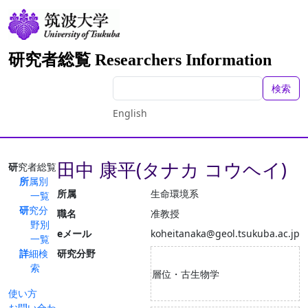
研究者総覧 Researchers Information
検索
English
田中 康平(タナカ コウヘイ)
研究者総覧
所属別
所属
生命環境系
一覧
研究分
職名
准教授
野別
eメール
koheitanaka@geol.tsukuba.ac.jp
一覧
詳細検
研究分野
索
層位・古生物学
使い方
お問い合わ