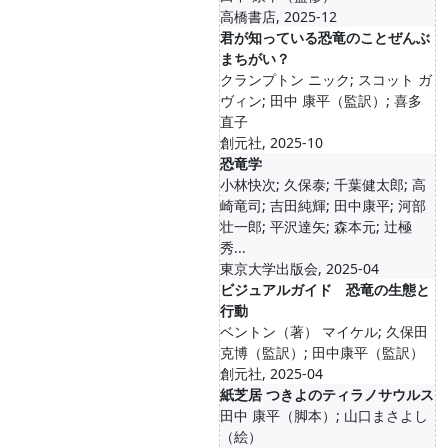
高橋書店, 2025-12
君が知っている恐竜のことぜんぶ
まちがい？
クランプトン ニック; スコット ガ
ヴィン; 田中 康平（監訳）; 喜多
直子
創元社, 2025-10
恐竜学
小林快次; 久保泰; 千葉健太郎; 高
崎竜司; 吉田純輝; 田中康平; 河部
壮一郎; 平沢達矢; 森本元; 辻極
秀...
東京大学出版会, 2025-04
ビジュアルガイド 恐竜の生態と
行動
ベントン（著） マイケル; 久保田
克博（監訳）; 田中康平（監訳）
創元社, 2025-04
紙芝居 つきよのティラノサウルス
田中 康平（脚本）; 山口まさよし
（絵）