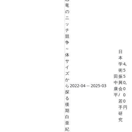
竜
の
ニ
ッ
チ
競
争
～
日
体
本
サ
学
4,
イ
術
5
ズ
田
振
5
か
中
興
0,
ら
2022-04 -- 2025-03
康
会
0
探
平
/
0
る
若
0
後
手
円
期
研
白
究
亜
紀