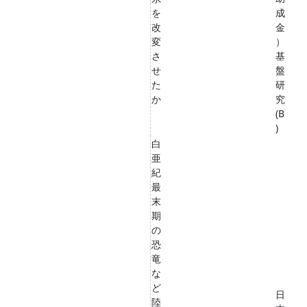
を
成
改
金
変
）
さ
基
せ
盤
た
研
か
究
(B
)
白
亜
紀
最
末
期
の
恐
竜
な
ど
日
陸