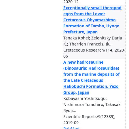
2020-12
Exceptionally small theropod
eggs from the Lower
Cretaceous Ohyamashimo
Formation of Tamba, Hyogo
Prefecture, Japan
Tanaka Kohei; Zelenitsky Darla
K.; Therrien Francois; Ik...
Cretaceous Research/114, 2020-
06
A new hadrosaurine
(Dinosauria: Hadrosauridae)
from the marine deposits of
the Late Cretaceous
Hakobuchi Formation, Yezo
Group, Japan
Kobayashi Yoshitsugu;
Nishimura Tomohiro; Takasaki
Ryuji...
Scientific Reports/9(12389),
2019-09
PubMed