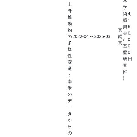
本
上
学
脊
術
4,
椎
振
1
動
興
6
物
真
会
0,
の
2022-04 -- 2025-03
鍋
/
0
多
真
基
0
様
盤
0
性
研
円
変
究
遷
(C
：
)
南
米
の
デ
ー
タ
か
ら
の