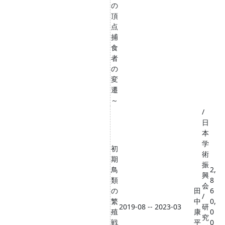
の
頂
点
捕
食
者
の
変
遷
～
/
日
本
学
初
術
期
振
鳥
2,
興
類
8
会
の
田
6
/
繁
中
0,
2019-08 -- 2023-03
研
殖
康
0
究
戦
平
0