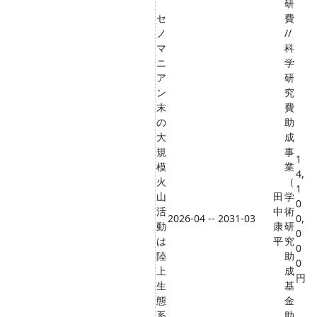
研
セ
費
ノ
//
マ
科
ニ
学
ア
研
ン
究
末
費
の
助
大
成
規
事
1
模
業
4,
火
（
1
山
田
学
0
活
中
術
2026-04 -- 2031-03
0,
動
康
研
0
は
平
究
0
陸
助
0
上
成
円
生
基
態
金
系
助