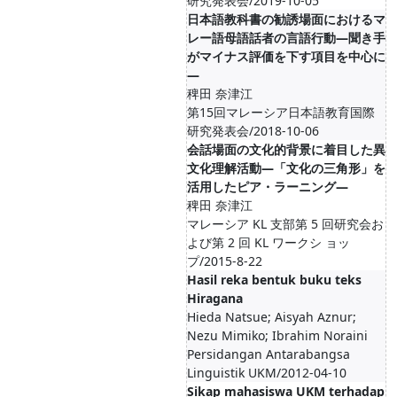
研究発表会/2019-10-05
日本語教科書の勧誘場面におけるマ
レー語母語話者の言語行動―聞き手
がマイナス評価を下す項目を中心に
―
稗田 奈津江
第15回マレーシア日本語教育国際
研究発表会/2018-10-06
会話場面の文化的背景に着目した異
文化理解活動―「文化の三角形」を
活用したピア・ラーニング―
稗田 奈津江
マレーシア KL 支部第 5 回研究会お
よび第 2 回 KL ワークシ ョッ
プ/2015-8-22
Hasil reka bentuk buku teks
Hiragana
Hieda Natsue; Aisyah Aznur;
Nezu Mimiko; Ibrahim Noraini
Persidangan Antarabangsa
Linguistik UKM/2012-04-10
Sikap mahasiswa UKM terhadap