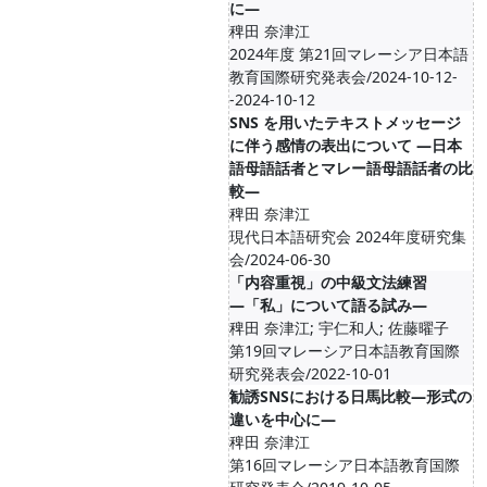
に―
稗田 奈津江
2024年度 第21回マレーシア日本語
教育国際研究発表会/2024-10-12-
-2024-10-12
SNS を用いたテキストメッセージ
に伴う感情の表出について ―日本
語母語話者とマレー語母語話者の比
較―
稗田 奈津江
現代⽇本語研究会 2024年度研究集
会/2024-06-30
「内容重視」の中級文法練習
―「私」について語る試み―
稗田 奈津江; 宇仁和人; 佐藤曜子
第19回マレーシア日本語教育国際
研究発表会/2022-10-01
勧誘SNSにおける日馬比較―形式の
違いを中心に―
稗田 奈津江
第16回マレーシア日本語教育国際