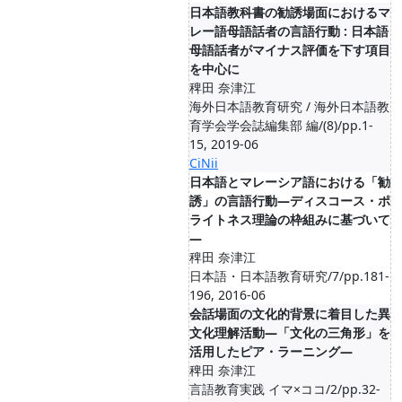
日本語教科書の勧誘場面におけるマ
レー語母語話者の言語行動 : 日本語
母語話者がマイナス評価を下す項目
を中心に
稗田 奈津江
海外日本語教育研究 / 海外日本語教
育学会学会誌編集部 編/(8)/pp.1-
15, 2019-06
CiNii
日本語とマレーシア語における「勧
誘」の言語行動―ディスコース・ポ
ライトネス理論の枠組みに基づいて
―
稗田 奈津江
日本語・日本語教育研究/7/pp.181-
196, 2016-06
会話場面の文化的背景に着目した異
文化理解活動―「文化の三角形」を
活用したピア・ラーニング―
稗田 奈津江
言語教育実践 イマ×ココ/2/pp.32-