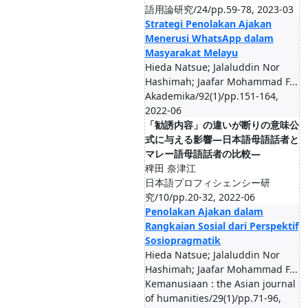
語用論研究/24/pp.59-78, 2023-03
Strategi Penolakan Ajakan
Menerusi WhatsApp dalam
Masyarakat Melayu
Hieda Natsue; Jalaluddin Nor
Hashimah; Jaafar Mohammad F...
Akademika/92(1)/pp.151-164,
2022-06
「勧誘内容」の違いが断りの意味公
式に与える影響―日本語母語話者と
マレー語母語話者の比較―
稗田 奈津江
日本語プロフィシェンシー研
究/10/pp.20-32, 2022-06
Penolakan Ajakan dalam
Rangkaian Sosial dari Perspektif
Sosiopragmatik
Hieda Natsue; Jalaluddin Nor
Hashimah; Jaafar Mohammad F...
Kemanusiaan : the Asian journal
of humanities/29(1)/pp.71-96,