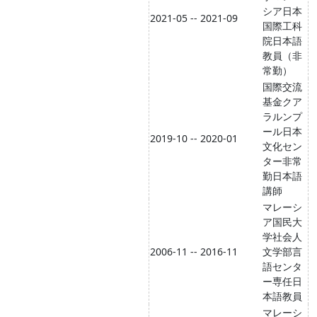
シア日本
2021-05 -- 2021-09
国際工科
院日本語
教員（非
常勤）
国際交流
基金クア
ラルンプ
ール日本
2019-10 -- 2020-01
文化セン
ター非常
勤日本語
講師
マレーシ
ア国民大
学社会人
2006-11 -- 2016-11
文学部言
語センタ
ー専任日
本語教員
マレーシ