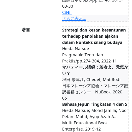
03-30
CiNii
さらに表示...
著書
Strategi dan kesan kesantunan
terhadap penolakan ajakan
dalam konteks silang budaya
Hieda Natsue
Pragmatik: Teori dan
Praktis/pp.274-304, 2022-11
マハティール語録：若者よ、元気か
い？
稗田 奈津江; Chedet; Mat Rodi
日本マレーシア協会・マレーシア翻
訳書籍センター・NuBook, 2020-
05
Bahasa Jepun Tingkatan 4 dan 5
Hieda Natsue; Mohd Jamila; Noor
Petani Mohd; Ayop Azah A...
Multi Educational Book
Enterprise, 2019-12