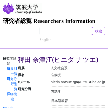
研究者総覧 Researchers Information
検索
English
稗田 奈津江(ヒエダ ナツエ)
研究者総
覧
所属
人文社会系
所属別
一覧
職名
准教授
研究分
eメール
hieda.natsue.gp@u.tsukuba.ac.jp
野別
一覧
研究分野
言語学
詳細検
索
日本語教育
使い方