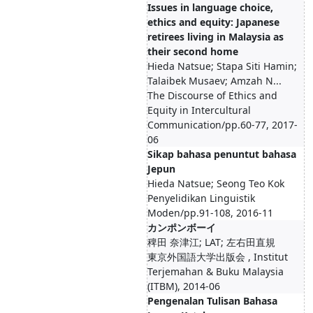
Issues in language choice,
ethics and equity: Japanese
retirees living in Malaysia as
their second home
Hieda Natsue; Stapa Siti Hamin;
Talaibek Musaev; Amzah N...
The Discourse of Ethics and
Equity in Intercultural
Communication/pp.60-77, 2017-
06
Sikap bahasa penuntut bahasa
Jepun
Hieda Natsue; Seong Teo Kok
Penyelidikan Linguistik
Moden/pp.91-108, 2016-11
カンポンボーイ
稗田 奈津江; LAT; 左右田直規
東京外国語大学出版会 , Institut
Terjemahan & Buku Malaysia
(ITBM), 2014-06
Pengenalan Tulisan Bahasa