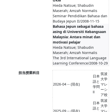
UKM
Hieda Natsue; Shabudin
Maserah; Amzah Normalis
Seminar Pendidikan Bahasa dan
Budaya Jepun II/2008-11-15
Bahasa Jepun sebagai bahasa
asing di Universiti Kebangsaan
Malaysia: Antara minat dan
motivasi pelajar
Hieda Natsue; Shabudin
Maserah; Amzah Normalis
The 3rd International Language
Learning Conference/2008-10-29
担当授業科目
筑波
日本
大学
語と
2026-04 -- (現在)
マレ
学問
ーシ
Ⅱ
ア校
筑波
日本
大学
語と
2025-09 -- (現在)
マレ