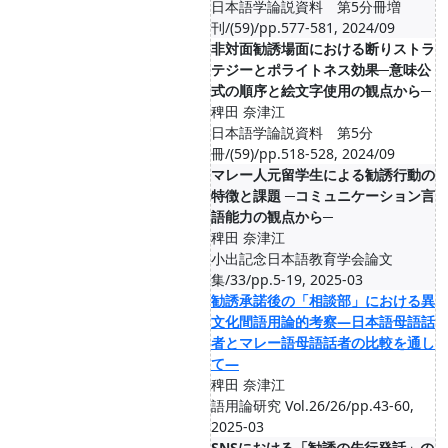
日本語学論説資料 第5分冊増
刊/(59)/pp.577-581, 2024/09
非対面勧誘場面における断りストラ
テジーとポライトネス効果─意味公
式の順序と絵文字使用の観点から─
稗田 奈津江
日本語学論説資料 第5分
冊/(59)/pp.518-528, 2024/09
マレー人元留学生による勧誘行動の
特徴と課題 ─コミュニケーション言
語能力の観点から─
稗田 奈津江
小出記念日本語教育学会論文
集/33/pp.5-19, 2025-03
勧誘承諾後の「相談部」における異
文化間語用論的考察―日本語母語話
者とマレー語母語話者の比較を通し
て―
稗田 奈津江
語用論研究 Vol.26/26/pp.43-60,
2025-03
SNSにおける「勧誘の先行発話」の