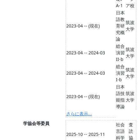
A-1
ア校
日本
語教
筑波
2023-04 -- (現在)
育研
大学
究概
論
総合
筑波
2023-04 -- 2024-03
演習
大学
II-b
総合
筑波
2023-04 -- 2024-03
演習
大学
I-b
日本
語技
筑波
2023-04 -- (現在)
能指
大学
導論
さらに表示...
学協会等委員
社会
査
言語
読
2025-10 -- 2025-11
科学
協