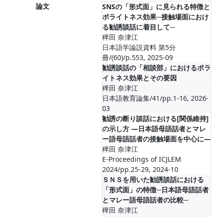
論文
SNSの「形式面」に見られる特徴と
ポライトネス効果─接触場面におけ
る勧誘談話に着目して─
稗田 奈津江
日本語学論説資料 第5分
冊/(60)/p.553, 2025-09
勧誘談話の「相談部」におけるポラ
イトネス効果とその要因
稗田 奈津江
日本語教育論集/41/pp.1-16, 2026-
03
勧誘の断り談話における[関係維持]
の⽰し⽅ ―⽇本語⺟語話者とマレ
ー語⺟語話者の接触場⾯を中⼼に―
稗田 奈津江
E-Proceedings of ICJLEM
2024/pp.25-29, 2024-10
ＳＮＳを用いた勧誘談話における
「形式面」の特徴─日本語母語話者
とマレー語母語話者の比較─
稗田 奈津江