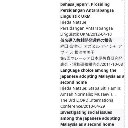
bahasa Jepun”. Prosiding
Persidangan Antarabangsa
Linguistik UKM
Hieda Natsue
Persidangan Antarabangsa
Linguistik UKM/2012-04-10
仮名導入教材開発過程の報告
稗田 奈津江; アズヌル アイシャ ア
ブドラ; 根津美美子
第8回マレーシア日本語教育研究発
表会・浦和研修報告会/2011-10-08
Language choice among the
Japanese adopting Malaysia as a
second home
Hieda Natsue; Stapa Siti Hamin;
Amzah Normalis; Musaev T...
The 3rd LIORD International
Conference/2010-04-29
Investigating social issues
among the Japanese adopting
Malaysia as a second home