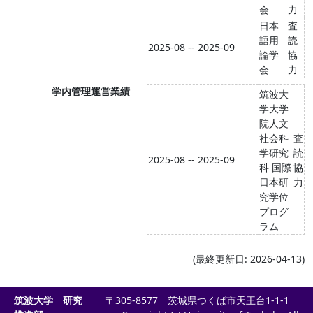
会
力
日本
査
語用
読
2025-08 -- 2025-09
論学
協
会
力
学内管理運営業績
筑波大
学大学
院人文
社会科
査
学研究
読
2025-08 -- 2025-09
科 国際
協
日本研
力
究学位
プログ
ラム
(最終更新日: 2026-04-13)
筑波大学 研究
〒305-8577 茨城県つくば市天王台1-1-1