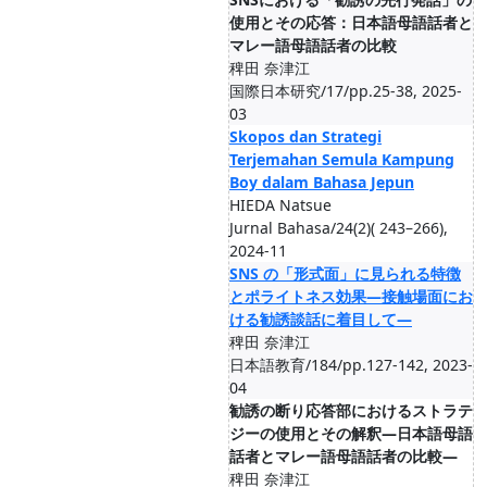
使用とその応答：日本語母語話者と
マレー語母語話者の比較
稗田 奈津江
国際日本研究/17/pp.25-38, 2025-
03
Skopos dan Strategi
Terjemahan Semula Kampung
Boy dalam Bahasa Jepun
HIEDA Natsue
Jurnal Bahasa/24(2)( 243–266),
2024-11
SNS の「形式面」に見られる特徴
とポライトネス効果―接触場面にお
ける勧誘談話に着目して―
稗田 奈津江
日本語教育/184/pp.127-142, 2023-
04
勧誘の断り応答部におけるストラテ
ジーの使用とその解釈―日本語母語
話者とマレー語母語話者の比較―
稗田 奈津江