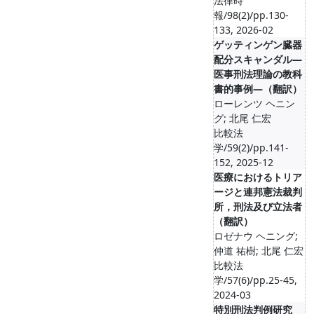
法律時
報/98(2)/pp.130-
133, 2026-02
ゲッティンゲン臓器
配分スキャンダル―
医事刑法理論の教科
書的事例―（翻訳）
ローレンツ ヘニン
グ; 北尾 仁宏
比較法
学/59(2)/pp.141-
152, 2025-12
医療におけるトリア
ージと連邦憲法裁判
所，刑法及び立法者
（翻訳）
ロゼナウ ヘニング;
仲道 祐樹; 北尾 仁宏
比較法
学/57(6)/pp.25-45,
2024-03
特別刑法判例研究