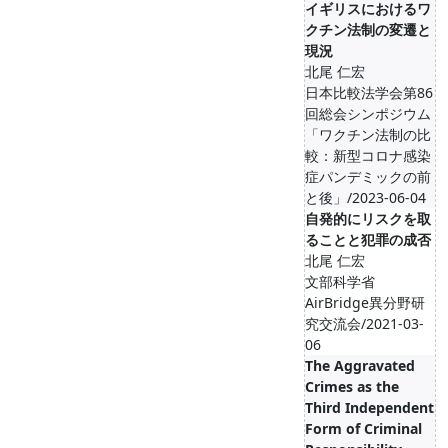
イギリスにおけるワ
クチン法制の変遷と
現況
北尾 仁宏
日本比較法学会第86
回総会シンポジウム
「ワクチン法制の比
較：新型コロナ感染
症パンデミックの前
と後」/2023-06-04
自発的にリスクを取
ることと犯罪の成否
北尾 仁宏
文部科学省
AirBridge異分野研
究交流会/2021-03-
06
The Aggravated
Crimes as the
Third Independent
Form of Criminal