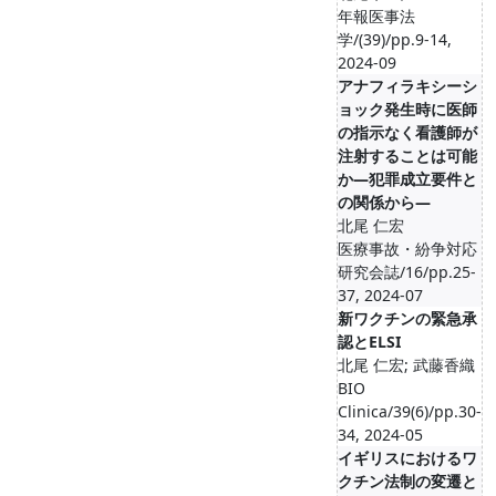
年報医事法
学/(39)/pp.9-14,
2024-09
アナフィラキシーシ
ョック発生時に医師
の指示なく看護師が
注射することは可能
か―犯罪成立要件と
の関係から―
北尾 仁宏
医療事故・紛争対応
研究会誌/16/pp.25-
37, 2024-07
新ワクチンの緊急承
認とELSI
北尾 仁宏; 武藤香織
BIO
Clinica/39(6)/pp.30-
34, 2024-05
イギリスにおけるワ
クチン法制の変遷と