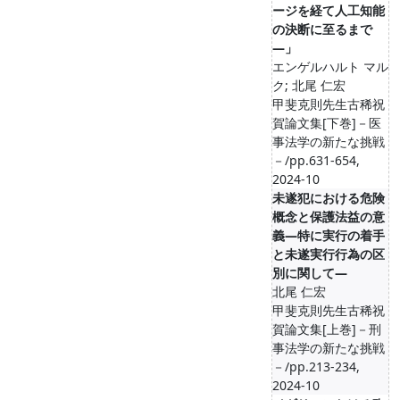
ージを経て人工知能
の決断に至るまで
―」
エンゲルハルト マル
ク; 北尾 仁宏
甲斐克則先生古稀祝
賀論文集[下巻]－医
事法学の新たな挑戦
－/pp.631-654,
2024-10
未遂犯における危険
概念と保護法益の意
義―特に実行の着手
と未遂実行行為の区
別に関して―
北尾 仁宏
甲斐克則先生古稀祝
賀論文集[上巻]－刑
事法学の新たな挑戦
－/pp.213-234,
2024-10