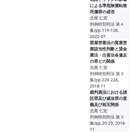
による準危険運転致
死傷罪の成否
北尾 仁宏
判例特別刑法 第４
集/pp.119-128,
2022-07
質屋営業法の質屋営
業該当性判断と貸金
業法・出資法各違反
の罪との関係
北尾 仁宏
判例特別刑法 第３
集/pp.220-228,
2018-11
裁判員法における請
託罪及び威迫罪の意
義及び相互関係
北尾 仁宏
判例特別刑法 第３
集/pp.20-29, 2018-
11