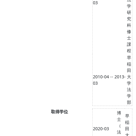
03
学
研
究
科
修
士
課
程
早
稲
田
2010-04 -- 2013-
大
03
学
法
学
部
取得学位
博
早
士
稲
（
2020-03
田
法
大