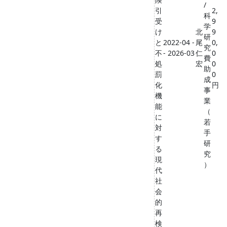
/
引
2,
科
受
9
学
け
北
9
研
と
2022-04 -
尾
0,
究
不
- 2026-03
仁
0
費
処
宏
0
助
罰
0
成
化
円
事
機
業
能
（
に
若
対
手
す
研
る
究
現
）
代
社
会
的
再
検