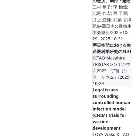
の態度、期待・懸念
三村 恭子; 李 怡然;
北尾 仁宏; 西 千尋;
井上 悠輔; 武藤 香織
第84回日本公衆衛生
学会総会/2025-10-
29--2025-10-31
宇宙空間における生
命医科学研究のELSI
KITAO Masahiro
TRiSTARシンポジウ
ム2025「宇宙（ソ
ラ）リウム」/2025-
10-29
Legal issues
surrounding
controlled human
infection model
(CHIM) trials for
vaccine
development
TOYA Waki; KITAO