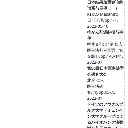
日本结果加重犯论的
谱系与展望（一）
KITAO Masahiro
日刑迁理/pp.1-1,
2023-05-10
抗がん剤過剰投与事
件
甲斐克則; 北尾 仁宏
医事法判例百選［第
３版］/pp.140-141,
2022-07
第50回日本医事法学
会研究大会
北尾 仁宏
医事法研
究/(4)/pp.65-73,
2022-01
ドイツのアウグスブ
ルク大学・ミュンヘ
ン大学グループによ
るバイオバンク法案