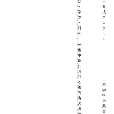
題
ー
の
育
学
成
際
プ
的
ロ
討
グ
究
ラ
ム
死
傷
事
例
に
お
け
日
る
本
被
学
害
術
者
振
の
興
危
会
険