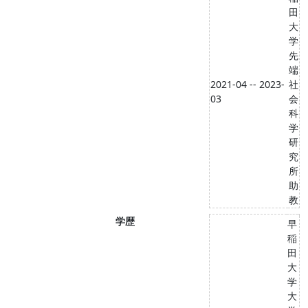
田
大
学
先
端
2021-04 -- 2023-
社
03
会
科
学
研
究
所
助
教
学歴
早
稲
田
大
学
大