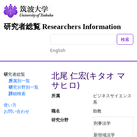
研究者総覧 Researchers Information
検索
English
北尾 仁宏(キタオ マ
研究者総覧
所属別一覧
サヒロ)
研究分野別一覧
詳細検索
所属
ビジネスサイエンス
系
使い方
職名
助教
お問い合わせ
研究分野
刑事法学
新領域法学