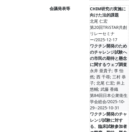
会議発表等
CHIM研究の実施に
向けた法的課題
北尾 仁宏
第20回TRiSTAR共創
リレーセミナ
ー/2025-12-17
ワクチン開発のため
のチャレンジ試験へ
の市民の期待と懸念
に関するウェブ調査
永井 亜貴子; 李 怡
然; 西 千尋; 三村 恭
子; 北尾 仁宏; 井上
悠輔; 武藤 香織
第84回日本公衆衛生
学会総会/2025-10-
29--2025-10-31
ワクチン開発のチャ
レンジ試験に対す
る、臨床試験参加者