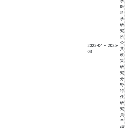
学
医
科
学
研
究
所
公
2023-04 -- 2025-
共
03
政
策
研
究
分
野
特
任
研
究
員
早
稲