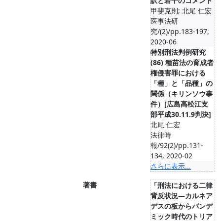
訳と若干のコメント
甲斐克則; 北尾 仁宏
医事法研
究/(2)/pp.183-197,
2020-06
特別刑法判例研究
(86) 種苗法の育成者
権侵害罪における
「種」と「品種」の
関係（キリンソウ事
件）[広島高松江支
部平成30.11.9判決]
北尾 仁宏
法律時
報/92(2)/pp.131-
134, 2020-02
さらに表示...
著書
「刑法における二律
背反状況―カルネア
デスの板からパンデ
ミック時代のトリア