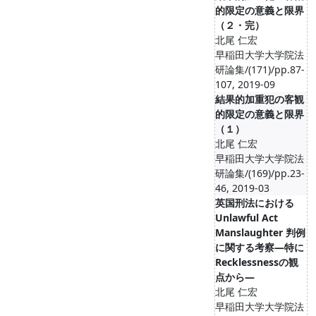
的限定の意義と限界
（２・完）
北尾 仁宏
早稲田大学大学院法
研論集/(171)/pp.87-
107, 2019-09
結果的加重犯の客観
的限定の意義と限界
（１）
北尾 仁宏
早稲田大学大学院法
研論集/(169)/pp.23-
46, 2019-03
英国刑法における
Unlawful Act
Manslaughter 判例
に関する考察―特に
Recklessnessの観
点から―
北尾 仁宏
早稲田大学大学院法