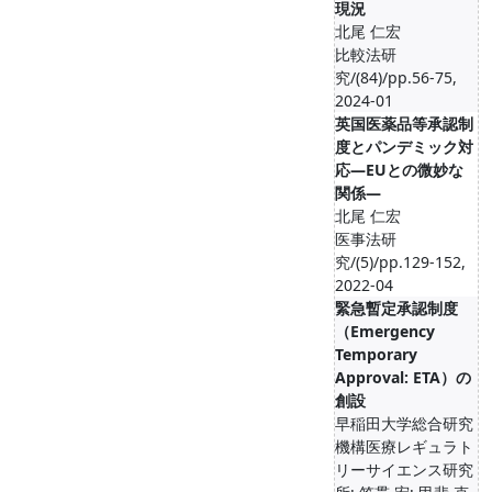
現況
北尾 仁宏
比較法研
究/(84)/pp.56-75,
2024-01
英国医薬品等承認制
度とパンデミック対
応―EUとの微妙な
関係―
北尾 仁宏
医事法研
究/(5)/pp.129-152,
2022-04
緊急暫定承認制度
（Emergency
Temporary
Approval: ETA）の
創設
早稲田大学総合研究
機構医療レギュラト
リーサイエンス研究