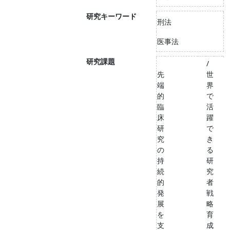
研究キーワード
刑法
医事法
研究課題
/
先
世
端
界
的
で
臨
活
床
躍
研
で
究
き
の
る
持
研
続
究
的
者
発
戦
展
略
を
育
支
成