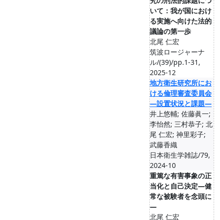
究の刑法的課題につ
いて：我が国におけ
る実施へ向けた法的
議論の第一歩
北尾 仁宏
筑波ロージャーナ
ル/(39)/pp.1-31,
2025-12
地方衛生研究所にお
ける倫理審査委員会
―設置状況と課題―
井上悠輔; 佐藤眞一;
李怡然; 三村恭子; 北
尾 仁宏; 神里彩子;
武藤香織
日本衛生学雑誌/79,
2024-10
重篤な有害事象の正
当化と自己決定―健
常な被験者を念頭に
―
北尾 仁宏