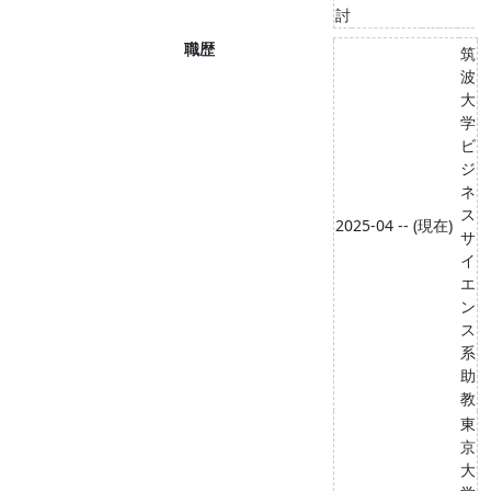
討
職歴
筑
波
大
学
ビ
ジ
ネ
ス
2025-04 -- (現在)
サ
イ
エ
ン
ス
系
助
教
東
京
大