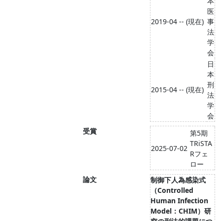
本
医
2019-04 -- (現在)
事
法
学
会
日
本
刑
2015-04 -- (現在)
法
学
会
受賞
第5期
TRiSTA
2025-07-02
Rフェ
ロー
論文
制御下人為感染式
（Controlled
Human Infection
Model：CHIM）研