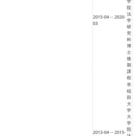
学
院
法
2015-04 -- 2020-
学
03
研
究
科
博
士
後
期
課
程
早
稲
田
大
学
大
学
院
2013-04 -- 2015-
法