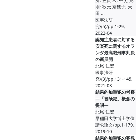
所; 笠貫 宏; 甲斐 克
則; 秋元 奈穂子; 天
田 ...
医事法研
究/(5)/pp.1-29,
2022-04
認知症患者に対する
安楽死に関するオラ
ンダ最高裁刑事判決
の新展開
北尾 仁宏
医事法研
究/(3)/pp.131-145,
2021-03
結果的加重犯の考察
―「冒険犯」概念の
提唱―
北尾 仁宏
早稲田大学博士学位
請求論文/pp.1-179,
2019-10
結果的加重犯の客観