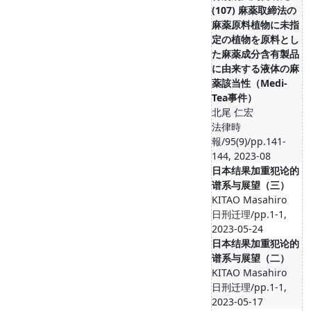
(107) 麻薬取締法の
麻薬原料植物に未指
定の植物を原料とし
た麻薬成分含有製品
に由来する液体の麻
薬該当性（Medi-
Tea事件）
北尾 仁宏
法律時
報/95(9)/pp.141-
144, 2023-08
日本结果加重犯论的
谱系与展望（三）
KITAO Masahiro
日刑迁理/pp.1-1,
2023-05-24
日本结果加重犯论的
谱系与展望（二）
KITAO Masahiro
日刑迁理/pp.1-1,
2023-05-17