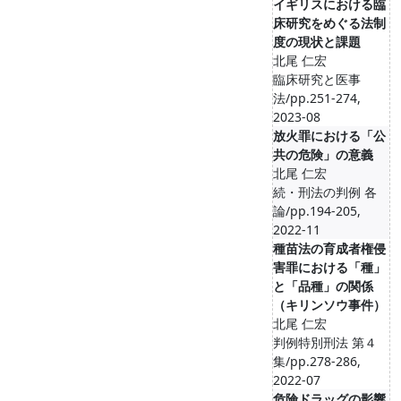
イギリスにおける臨
床研究をめぐる法制
度の現状と課題
北尾 仁宏
臨床研究と医事
法/pp.251-274,
2023-08
放火罪における「公
共の危険」の意義
北尾 仁宏
続・刑法の判例 各
論/pp.194-205,
2022-11
種苗法の育成者権侵
害罪における「種」
と「品種」の関係
（キリンソウ事件）
北尾 仁宏
判例特別刑法 第４
集/pp.278-286,
2022-07
危険ドラッグの影響