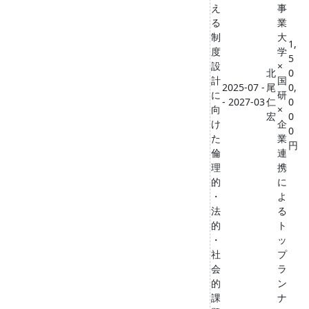
え
事
る
業
制
大
1,
度
学
5
設
×
北
0
計
国
2025-07 -
尾
0,
に
研
- 2027-03
仁
0
向
×
宏
0
け
企
0
た
業
円
倫
連
理
携
的
に
・
よ
法
る
的
ト
・
ッ
社
プ
会
ラ
的
ン
課
ナ