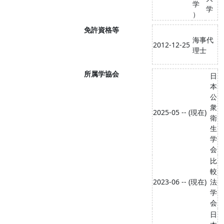
学
学
）
免許資格等
海事代
2012-12-25
理士
所属学協会
日
本
公
衆
2025-05 -- (現在)
衛
生
学
会
比
較
2023-06 -- (現在)
法
学
会
日