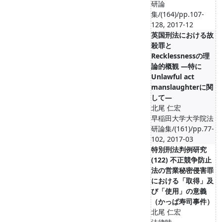
研論
集/(164)/pp.107-
128, 2017-12
英国刑法における故
殺罪と
Recklessnessの理
論的概観 ―特に
Unlawful act
manslaughterに関
して―
北尾 仁宏
早稲田大学大学院法
研論集/(161)/pp.77-
102, 2017-03
特別刑法判例研究
(122) 不正競争防止
法の営業秘密侵害罪
における「取得」及
び「使用」の意義
（かっぱ寿司事件）
北尾 仁宏