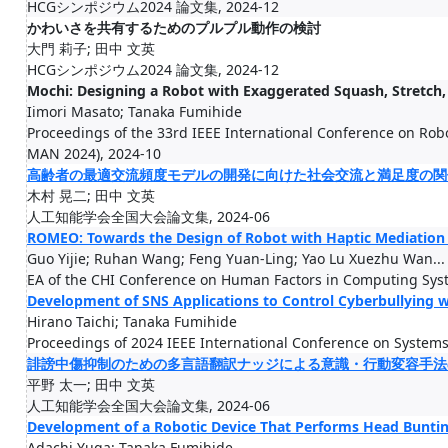
HCGシンポジウム2024 論文集, 2024-12
かわいさを共有するためのプルプル動作の検討
大門 莉子; 田中 文英
HCGシンポジウム2024 論文集, 2024-12
Mochi: Designing a Robot with Exaggerated Squash, Stretch,
Iimori Masato; Tanaka Fumihide
Proceedings of the 33rd IEEE International Conference on Ro
MAN 2024), 2024-10
高齢者の最適交流頻度モデルの開発に向けた社会交流と満足度の関
木村 晃二; 田中 文英
人工知能学会全国大会論文集, 2024-06
ROMEO: Towards the Design of Robot with Haptic Mediation 
Guo Yijie; Ruhan Wang; Feng Yuan-Ling; Yao Lu Xuezhu Wan...
EA of the CHI Conference on Human Factors in Computing Syst
Development of SNS Applications to Control Cyberbullying w
Hirano Taichi; Tanaka Fumihide
Proceedings of 2024 IEEE International Conference on Systems
誹謗中傷抑制のための多言語翻訳ナッジによる意識・行動変容手法
平野 太一; 田中 文英
人工知能学会全国大会論文集, 2024-06
Development of a Robotic Device That Performs Head Buntin
Adachi Yuga; Tanaka Fumihide