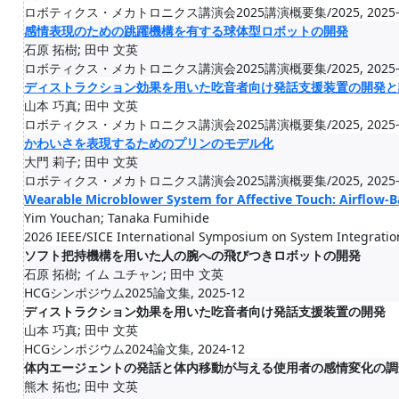
ロボティクス・メカトロニクス講演会2025講演概要集/2025, 2025-
感情表現のための跳躍機構を有する球体型ロボットの開発
石原 拓樹; 田中 文英
ロボティクス・メカトロニクス講演会2025講演概要集/2025, 2025-
ディストラクション効果を用いた吃音者向け発話支援装置の開発と
山本 巧真; 田中 文英
ロボティクス・メカトロニクス講演会2025講演概要集/2025, 2025-
かわいさを表現するためのプリンのモデル化
大門 莉子; 田中 文英
ロボティクス・メカトロニクス講演会2025講演概要集/2025, 2025-
Wearable Microblower System for Affective Touch: Airflow-Ba
Yim Youchan; Tanaka Fumihide
2026 IEEE/SICE International Symposium on System Integration
ソフト把持機構を用いた人の腕への飛びつきロボットの開発
石原 拓樹; イム ユチャン; 田中 文英
HCGシンポジウム2025論文集, 2025-12
ディストラクション効果を用いた吃音者向け発話支援装置の開発
山本 巧真; 田中 文英
HCGシンポジウム2024論文集, 2024-12
体内エージェントの発話と体内移動が与える使用者の感情変化の調
熊木 拓也; 田中 文英