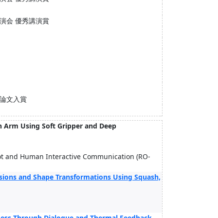
演会 優秀講演賞
賞論文入賞
 Arm Using Soft Gripper and Deep
bot and Human Interactive Communication (RO-
sions and Shape Transformations Using Squash,
iness Through Dialogue and Thermal Feedback