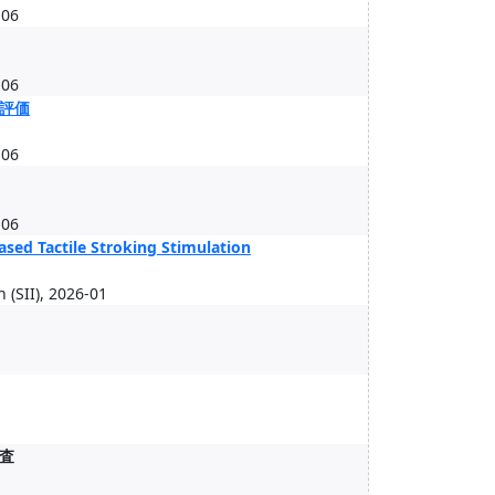
06
06
評価
06
06
sed Tactile Stroking Stimulation
 (SII), 2026-01
査