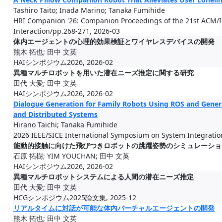
Tashiro Taito; Inada Marino; Tanaka Fumihide
HRI Companion '26: Companion Proceedings of the 21st ACM/
Interaction/pp.268-271, 2026-03
体内エージェントの心理的効果検証とワイヤレスデバイスの開発
熊木 拓也; 田中 文英
HAIシンポジウム2026, 2026-02
異種マルチロボットを用いた潜在ニーズ推定に関する研究
田代 大愛; 田中 文英
HAIシンポジウム2026, 2026-02
Dialogue Generation for Family Robots Using ROS and Generat
and Distributed Systems
Hirano Taichi; Tanaka Fumihide
2026 IEEE/SICE International Symposium on System Integratio
能動的接触に向けた飛びつきロボットの跳躍姿勢のシミュレーショ
石原 拓樹; YIM YOUCHAN; 田中 文英
HAIシンポジウム2026, 2026-02
異種マルチロボットシステムによる人間の潜在ニーズ推定
田代 大愛; 田中 文英
HCGシンポジウム2025論文集, 2025-12
リアルタイムに対話が可能な体内バーチャルエージェントの開発
熊木 拓也; 田中 文英