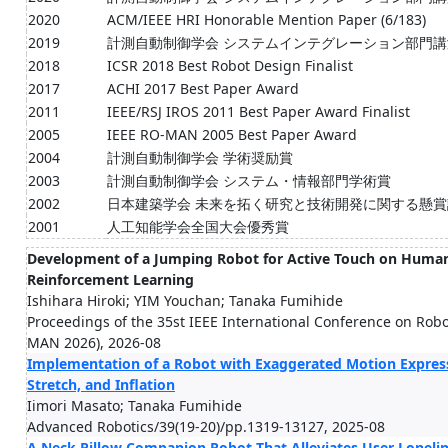
2020
ACM/IEEE HRI Honorable Mention Paper (6/183)
2019
計測自動制御学会 システムインテグレーション部門講
2018
ICSR 2018 Best Robot Design Finalist
2017
ACHI 2017 Best Paper Award
2011
IEEE/RSJ IROS 2011 Best Paper Award Finalist
2005
IEEE RO-MAN 2005 Best Paper Award
2004
計測自動制御学会 学術奨励賞
2003
計測自動制御学会 システム・情報部門学術賞
2002
日本建築学会 未来を拓く研究と技術開発に関する懸
2001
人工知能学会全国大会優秀賞
Development of a Jumping Robot for Active Touch on Human
Reinforcement Learning
Ishihara Hiroki; YIM Youchan; Tanaka Fumihide
Proceedings of the 35st IEEE International Conference on Ro
MAN 2026), 2026-08
Implementation of a Robot with Exaggerated Motion Expres
Stretch, and Inflation
Iimori Masato; Tanaka Fumihide
Advanced Robotics/39(19-20)/pp.1319-13127, 2025-08
A Neck Pillow Companion Robot That Alleviates User Lonel