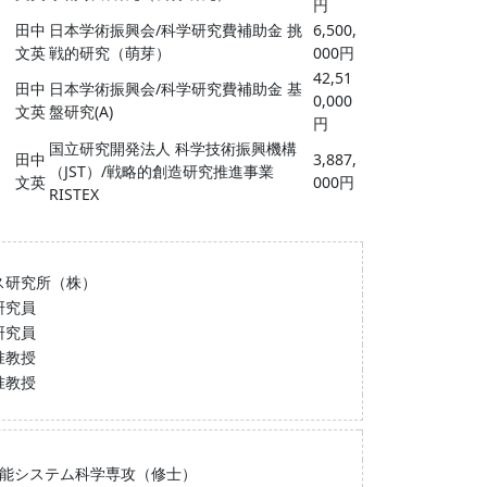
円
田中
日本学術振興会/科学研究費補助金 挑
6,500,
文英
戦的研究（萌芽）
000円
42,51
田中
日本学術振興会/科学研究費補助金 基
0,000
文英
盤研究(A)
円
国立研究開発法人 科学技術振興機構
田中
3,887,
（JST）/戦略的創造研究推進事業
文英
000円
RISTEX
ス研究所（株）
研究員
研究員
准教授
准教授
知能システム科学専攻（修士）