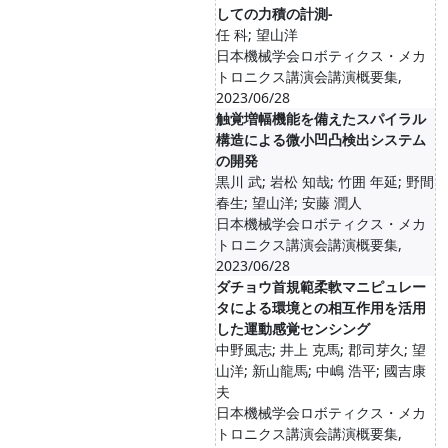
しての力積の計測-
任 科; 望山洋
日本機械学会ロボティクス・メカ
トロニクス講演会講演概要集,
2023/06/28
触覚増幅機能を備えたスパイラル
構造による微小凹凸検出システム
の開発
黒川 武; 岩松 知哉; 竹囲 年延; 野間
春生; 望山洋; 安藤 潤人
日本機械学会ロボティクス・メカ
トロニクス講演会講演概要集,
2023/06/28
ダチョウ首規範柔軟マニピュレー
タによる環境との相互作用を活用
した運動感覚センシング
中野風志; 井上 克馬; 郡司芽久; 望
山洋; 新山龍馬; 中嶋 浩平; 國吉康
夫
日本機械学会ロボティクス・メカ
トロニクス講演会講演概要集,