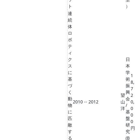
ト
）
連
続
体
ロ
ボ
テ
ィ
ク
日
ス
本
に
学
1
基
術
8,
づ
振
7
く
興
望
2
動
会
2010 -- 2012
山
0,
物
/
洋
0
に
基
0
匹
盤
0
敵
研
円
す
究
る
(B