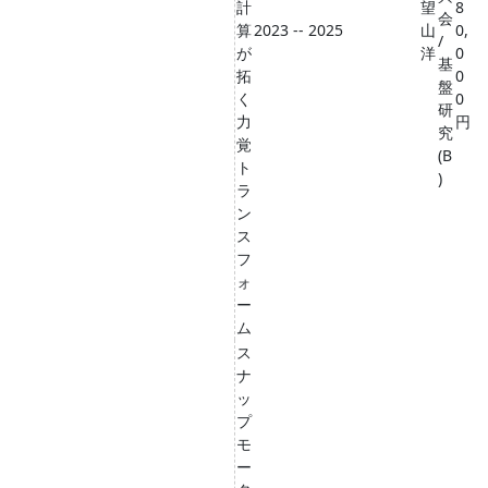
計
望
8
会
算
2023 -- 2025
山
0,
/
が
洋
0
基
拓
0
盤
く
0
研
力
円
究
覚
(B
ト
)
ラ
ン
ス
フ
ォ
ー
ム
ス
ナ
ッ
プ
モ
ー