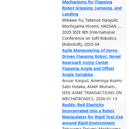
Mechanisms for Flapping
Robot Gripping, Jumping, and
Landing
Mikawa Yu; Takesue Naoyuki;
Mochiyama Hiromi; HASSAN ...
2025 IEEE 8th International
Conference on Soft Robotics
(RoboSoft), 2025-04
Agile Maneuvering of Servo-
Driven Flapping Robot: Novel
Approach Using Center
Flapping Angle and Offset
Angle Variables
Anuar Kaspul; Amemiya Asami;
Sato Hidaka; Afakh Muham...
IEEE-ASME TRANSACTIONS ON
MECHATRONICS, 2026-01-13
Roddy: Rod Elasticity
Incorporated into a Robot
Manipulator for Rigid Tool Use
around Rigid Environment
Tokuyama Terumi; Mochiyama