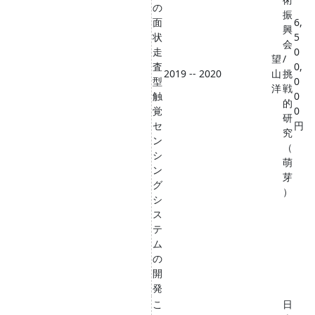
の
振
面
6,
興
状
5
会
走
0
望
/
査
0,
2019 -- 2020
山
挑
型
0
洋
戦
触
0
的
覚
0
研
セ
円
究
ン
（
シ
萌
ン
芽
グ
）
シ
ス
テ
ム
の
開
発
こ
日