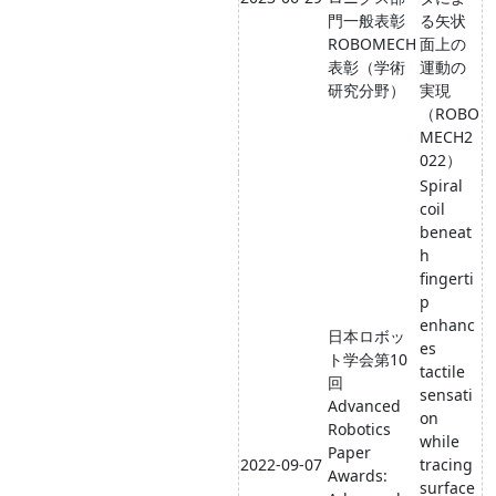
門一般表彰
る矢状
ROBOMECH
面上の
表彰（学術
運動の
研究分野）
実現
（ROBO
MECH2
022）
Spiral
coil
beneat
h
fingerti
p
enhanc
日本ロボッ
es
ト学会第10
tactile
回
sensati
Advanced
on
Robotics
while
Paper
2022-09-07
tracing
Awards:
surface