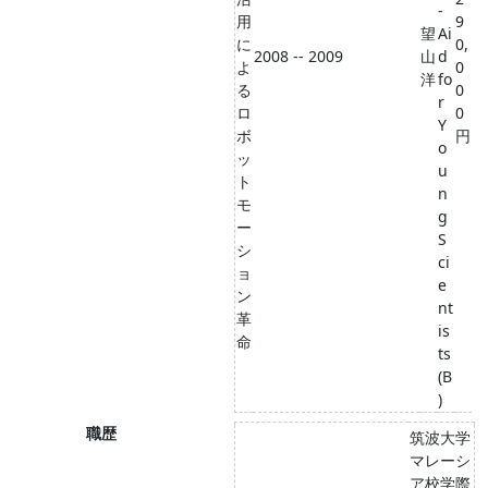
-
用
9
望
Ai
に
0,
2008 -- 2009
山
d
よ
0
洋
fo
る
0
r
ロ
0
Y
ボ
円
o
ッ
u
ト
n
モ
g
ー
S
シ
ci
ョ
e
ン
nt
革
is
命
ts
(B
)
職歴
筑波大学
マレーシ
ア校学際