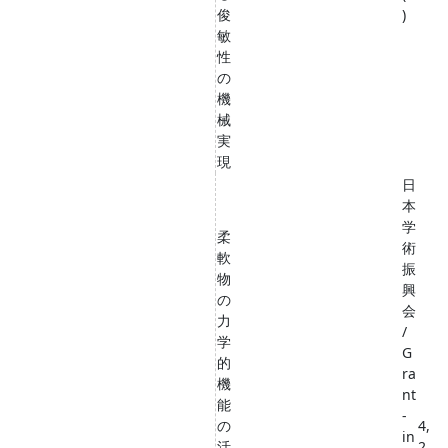
俊
)
敏
性
の
機
械
実
現
日
本
学
柔
術
軟
振
物
興
の
会
力
/
学
G
的
ra
機
nt
能
-
の
4,
in
活
2