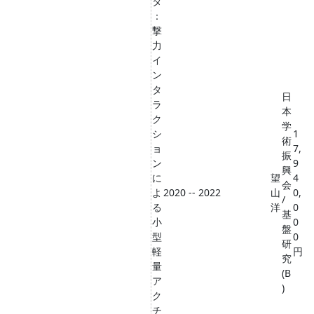
タ
：
撃
力
イ
ン
タ
日
ラ
本
ク
学
シ
1
術
ョ
7,
振
ン
9
興
に
望
4
会
よ
2020 -- 2022
山
0,
/
る
洋
0
基
小
0
盤
型
0
研
軽
円
究
量
(B
ア
)
ク
チ