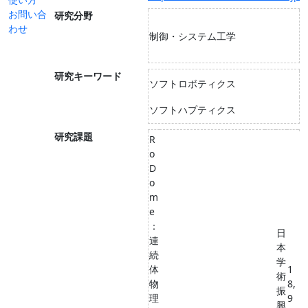
お問い合
研究分野
わせ
制御・システム工学
研究キーワード
ソフトロボティクス
ソフトハプティクス
研究課題
R
o
D
o
m
e
：
日
連
本
続
学
体
1
術
物
8,
振
理
9
興