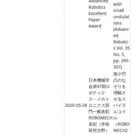
Advanced
with
Robotics
small
Excellent
undulat
Paper
ions
Award
(Advanc
ed
Robotic
s Vol. 35
No. 5,
pp. 295-
307)
微小凹
日本機械学
凸のな
会第97期ロ
ぞりを
ボティク
増幅さ
ス・メカト
せるス
2020-05-28
ロニクス部
パイラ
門一般表彰
ルコイ
ROBOMECH
ル
表彰（学術
（ROBO
研究分野）
MECH2