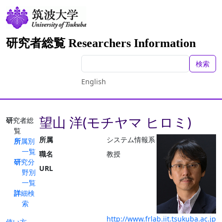
研究者総覧 Researchers Information
検索
English
望山 洋(モチヤマ ヒロミ)
研究者総
覧
所属
システム情報系
所属別
一覧
職名
教授
研究分
URL
野別
一覧
詳細検
索
http://www.frlab.iit.tsukuba.ac.jp
使い方