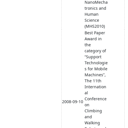
NanoMecha
tronics and
Human
Science
(MHS2010)
Best Paper
Award in
the
category of
“Support
Technologie
s for Mobile
Machines”,
The 11th
Internation
al
Conference
2008-09-10
on
Climbing
and
Walking