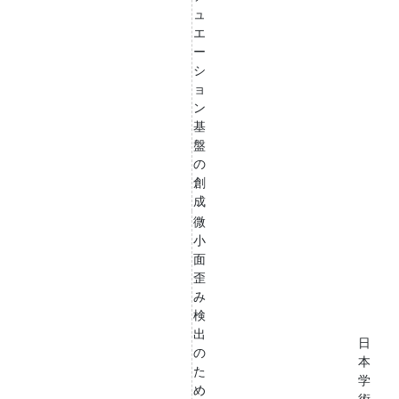
ュ
エ
ー
シ
ョ
ン
基
盤
の
創
成
微
小
面
歪
み
検
出
日
の
本
た
学
め
術