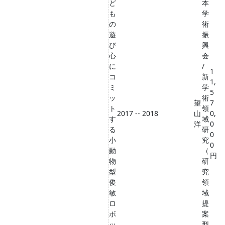
ど
本
も
学
の
術
遊
振
び
興
心
会
に
/
1
コ
新
1,
ミ
学
5
ッ
術
望
7
ト
領
2017 -- 2018
山
0,
す
域
洋
0
る
研
0
小
究
0
動
（
円
物
研
型
究
俊
領
敏
域
ロ
提
ボ
案
ッ
型