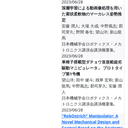
2023/06/28
深層学習による動画像処理を用い
た索状柔軟物のマーカレス姿勢推
定
安藤 潤人; 大場 大成; 中野風志; 郡
司芽久; 野間 春生; 望山洋; 新山龍
馬
日本機械学会ロボティクス・メカ
トロニクス講演会講演概要集,
2023/06/28
車椅子搭載型ダチョウ首規範超劣
駆動マニピュレータ」 プロトタイ
プ第1号機
望山洋; 田中 健斗; 残華 宏和; 新山
龍馬; 中野風志; 郡司芽久; 安藤 潤
人
日本機械学会ロボティクス・メカ
トロニクス講演会講演概要集,
2023/06/28
"RobOstrich" Manipulator: A
Novel Mechanical Design and
Control Based on the Anatomy