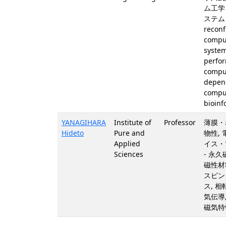
ム工学
ステム 
reconf
compu
system
perfo
compu
depen
compu
bioinf
YANAGIHARA
Institute of
Professor
薄膜・
Hideto
Pure and
物性,
Applied
イス・
Sciences
- 永久
磁性材料
スピン
ス, 相
気伝導
磁気特