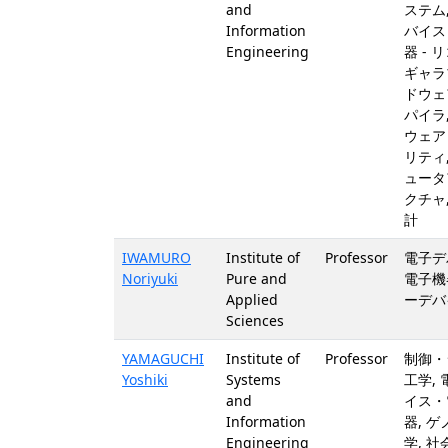
and
ステム
Information
バイス
Engineering
器 - 
ギャラ
ドウェ
パイラ
ウェア
リティ
ュータ
クチャ,
計
IWAMURO
Institute of
Professor
電子デ
Noriyuki
Pure and
電子機器
Applied
ーデバ
Sciences
YAMAGUCHI
Institute of
Professor
制御・
Yoshiki
Systems
工学,
and
イス・
Information
器, 
Engineering
学, 