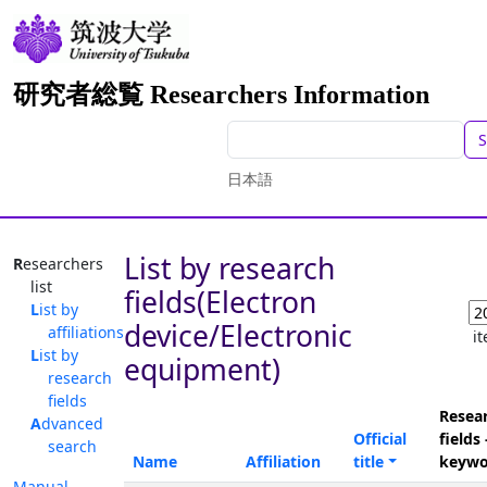
研究者総覧 Researchers Information
S
日本語
List by research
Researchers
list
fields(Electron
List by
device/Electronic
affiliations
i
List by
equipment)
research
fields
Resea
Advanced
Official
fields 
search
Name
Affiliation
title
keywo
Manual