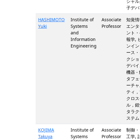
シャル
子デバ
HASHIMOTO
Institute of
Associate
知覚情
Yuki
Systems
Professor
エンタ
and
ント・
Information
報学,
Engineering
ンイン
ース・
クショ
デバイ
機器 -
タフェ
ーチャ
ティ，
クロス
ル，錯
タラク
ステム
KOJIMA
Institute of
Associate
制御・
Takuya
Systems
Professor
工学,