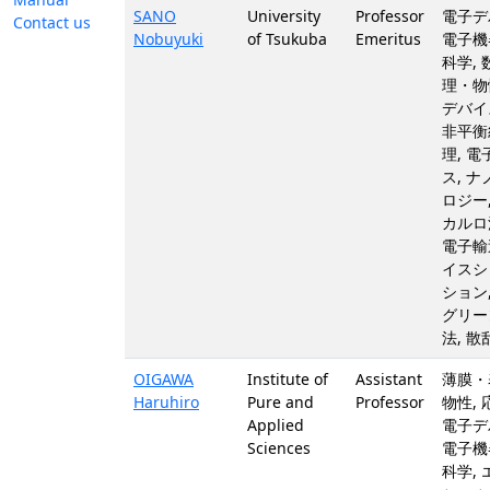
SANO
University
Professor
電子デ
Contact us
Nobuyuki
of Tsukuba
Emeritus
電子機
科学,
理・物
デバイ
非平衡
理, 
ス, 
ロジー
カルロ
電子輸
イスシ
ション
グリー
法, 
OIGAWA
Institute of
Assistant
薄膜・
Haruhiro
Pure and
Professor
物性, 
Applied
電子デ
Sciences
電子機器
科学,