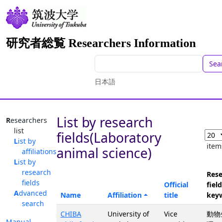
研究者総覧 Researchers Information
Sea
日本語
List by research
Researchers
list
fields(Laboratory
List by
item
animal science)
affiliations
List by
research
Rese
fields
Official
field
Advanced
Name
Affiliation
title
key
search
CHIBA
University of
Vice
動物
Manual