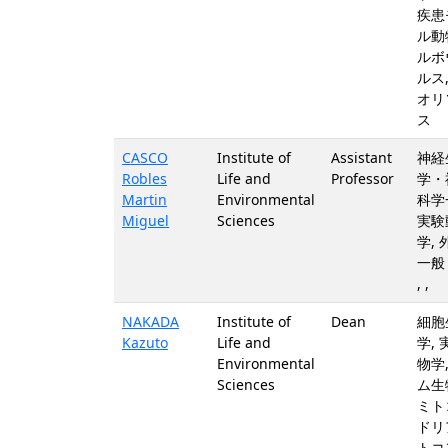
疾患
ル動
ルボ
ルス
オリ
ス
CASCO
Institute of
Assistant
神経
Robles
Life and
Professor
学・
Martin
Environmental
科学
Miguel
Sciences
実験
学,
一般 - 
, ,
NAKADA
Institute of
Dean
細胞
Kazuto
Life and
学,
Environmental
物学
Sciences
ム生
ミト
ドリ
トコ