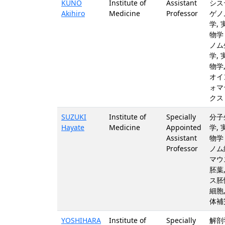
KUNO
Institute of
Assistant
シス
Akihiro
Medicine
Professor
ゲノ
学,
物学 
ノム
学,
物学
オイ
ォマ
クス
SUZUKI
Institute of
Specially
分子
Hayate
Medicine
Appointed
学,
Assistant
物学 
Professor
ノム
マウ
胚葉
ス胚
細胞
体補
YOSHIHARA
Institute of
Specially
解剖