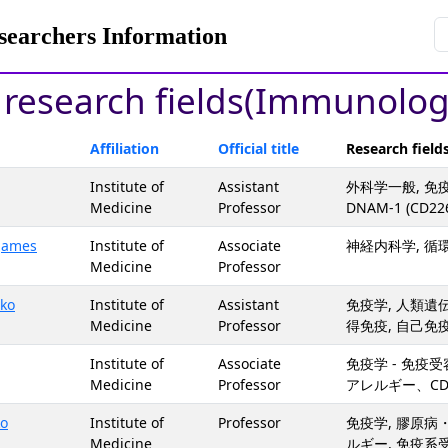
rchers Information
y research fields(Immunolog
Affiliation
Official title
Research field
Institute of
Assistant
外科学一般, 免疫学
Medicine
Professor
DNAM-1 (CD2
James
Institute of
Associate
神経内科学, 循環
Medicine
Professor
ko
Institute of
Assistant
免疫学, 人類遺伝
Medicine
Professor
得免疫, 自己免疫
Institute of
Associate
免疫学 - 免
Medicine
Professor
アレルギー、CD
ko
Institute of
Professor
免疫学, 膠原病
Medicine
ルギー, 免疫系