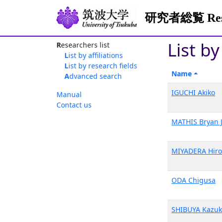
研究者総覧 Resea
List b
Researchers list
List by affiliations
List by research fields
Name
Advanced search
IGUCHI Akiko
Manual
Contact us
MATHIS Bryan 
MIYADERA Hiro
ODA Chigusa
SHIBUYA Kazu