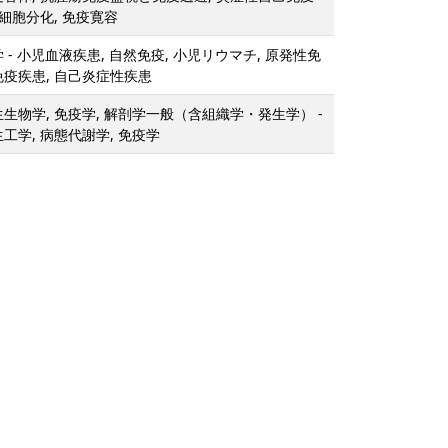
T細胞分化, 免疫寛容
 - 小児血液疾患, 自然免疫, 小児リウマチ, 原発性免
免疫疾患, 自己炎症性疾患
生生物学, 免疫学, 解剖学一般（含組織学・発生学） -
生工学, 病態代謝学, 免疫学