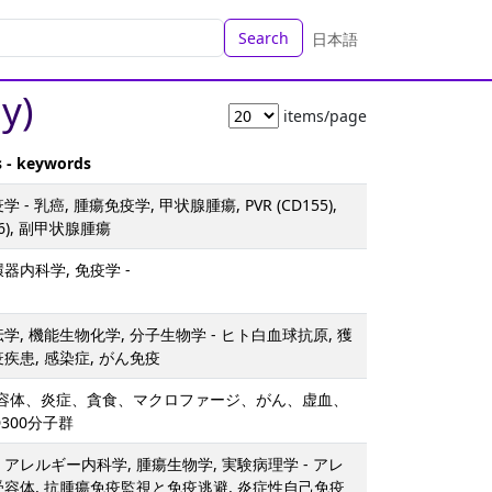
Search
日本語
y)
items/page
s - keywords
 - 乳癌, 腫瘍免疫学, 甲状腺腫瘍, PVR (CD155),
26), 副甲状腺腫瘍
器内科学, 免疫学 -
学, 機能生物化学, 分子生物学 - ヒト白血球抗原, 獲
疾患, 感染症, がん免疫
疫受容体、炎症、貪食、マクロファージ、がん、虚血、
300分子群
・アレルギー内科学, 腫瘍生物学, 実験病理学 - アレ
受容体, 抗腫瘍免疫監視と免疫逃避, 炎症性自己免疫