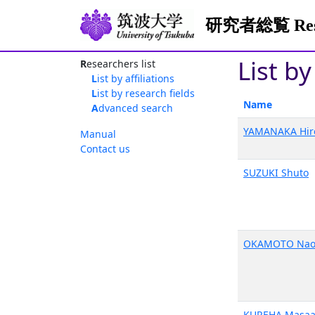
研究者総覧 Resea
List b
Researchers list
List by affiliations
List by research fields
Name
Advanced search
YAMANAKA Hir
Manual
Contact us
SUZUKI Shuto
OKAMOTO Nao
KUREHA Masaa