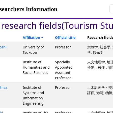
rchers Information
y research fields(Tourism St
Affiliation
Official title
Research field
oshi
University of
Professor
宗教学, 社会学,
Tsukuba
学, 観光学
Institute of
Specially
人文地理学, 地理
Humanities and
Appointed
移動，移住，観
Social Sciences
Assistant
Professor
hisa
Institute of
Professor
土木計画学・交通工
Systems and
評価, 港湾, 物
Information
Engineering
ki
Institute of Life
Professor
人文地理学, 地理