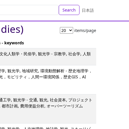
Search
日本語
udies)
items/page
s - keywords
 文化人類学・民俗学, 観光学 - 宗教学, 社会学, 人類
学, 観光学, 地域研究, 環境動態解析 - 歴史地理学，
光，モビリティ，人間ー環境関係，歴史GIS，AI
学, 観光学 - 交通, 観光, 社会資本, プロジェクト
流, 都市計画, 費用便益分析, オーバーツーリズム
学, 観光学 - 人文地理学, 地誌学, 観光, スキーリゾ