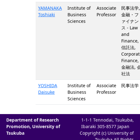
YAMANAKA
Institute of
Associate
民事法学,
Toshiaki
Business
Professor
金融・フ
Sciences
ァイナン
ス - Law
and
Finance,
信託法,
Corporat
Finance,
金融法, 
社法
YOSHIDA
Institute of
Associate
民事法学 
Daisuke
Business
Professor
Sciences
Department of Research
1-1-1 Tennodai, Tsukuba,
Promotion, University of
Ibaraki 305-8577 Japan
Tsukuba
Copyright (c) University of
Tsukuba All Rights