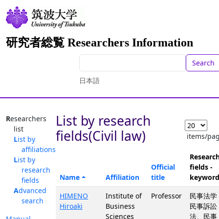
研究者総覧 Researchers Information
Search
日本語
List by research
Researchers
list
fields(Civil law)
items/pa
List by
affiliations
Researc
List by
Official
fields -
research
Name
Affiliation
title
keyword
fields
Advanced
HIMENO
Institute of
Professor
民事法学 
search
Hiroaki
Business
民事訴訟
Sciences
法、民事
Manual