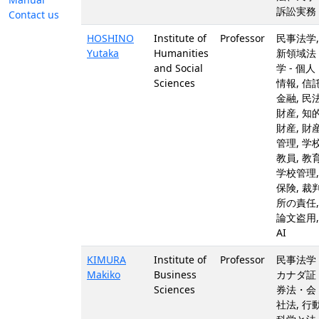
訴訟実務
Contact us
HOSHINO
Institute of
Professor
民事法学,
Yutaka
Humanities
新領域法
and Social
学 - 個人
Sciences
情報, 信託
金融, 民法
財産, 知
財産, 財
管理, 学校
教員, 教育
学校管理,
保険, 裁
所の責任,
論文盗用,
AI
KIMURA
Institute of
Professor
民事法学 
Makiko
Business
カナダ証
Sciences
券法・会
社法, 行