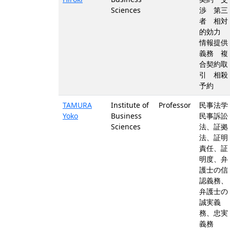
Sciences
渉 第三
者 相対
的効力
情報提供
義務 複
合契約取
引 相殺
予約
TAMURA
Institute of
Professor
民事法学 
Yoko
Business
民事訴訟
Sciences
法、証拠
法、証明
責任、証
明度、弁
護士の信
認義務、
弁護士の
誠実義
務、忠実
義務