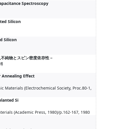
Capacitance Spectroscopy
ted Silicon
d Silicon
純物とスピン密度依存性－
博
r Annealing Effect
c Materials (Electrochemical Society, Proc.80-1,
lanted Si
erials (Academic Press, 1980)/p.162-167, 1980