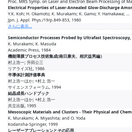
Proc. MRS Symp. on Laser and Electron Beam Processing of Mat
Electrical Properties of Laser-Annealed Glow-Discharge Amor
Y.K. Koh; H. Okamoto; K. Murakami; K. Gamo; Y. Hamakawa; ...
Jpn. J. Appl. Phys./19/p.849-853, 1980
さらに表示...
Semiconductor Processes Probed by Ultrafast Spectroscopy, 
K. Murakami; K. Masuda
Academic Press, 1984
機能薄膜プロセス技術集成(南日康夫、相沢益男編）
村上浩一; 升田公三
リアライズ社, 1986
半導体計測評価事典
村上浩一ほか; +村上 浩一
サイエンスフォーラム, 1994
結晶成長ハンドブック
村上浩一ほか; +村上 浩一
共立出版, 1995
Mesoscopic Materials and Clusters - Their Physical and Chemica
K. Murakami; A. Miyashita; and O. Yoda
Kodansha-Springer, 1999
レーザーアブレーションとその応用