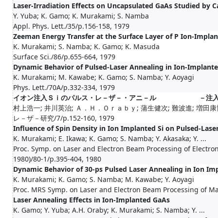
Laser-Irradiation Effects on Uncapsulated GaAs Studied by 
Y. Yuba; K. Gamo; K. Murakami; S. Namba
Appl. Phys. Lett./35/p.156-158, 1979
Zeeman Energy Transfer at the Surface Layer of P Ion-Implan
K. Murakami; S. Namba; K. Gamo; K. Masuda
Surface Sci./86/p.655-664, 1979
Dynamic Behavior of Pulsed-Laser Annealing in Ion-Implante
K. Murakami; M. Kawabe; K. Gamo; S. Namba; Y. Aoyagi
Phys. Lett./70A/p.332-334, 1979
イオン注入Ｓｉのパルス・レ－ザ－・アニ－ル －注入不
村上浩一; 井川英治; Ａ．Ｈ．Ｏｒａｂｙ; 蒲生健次; 難波進; 増田康
レ－ザ－研究/7/p.152-160, 1979
Influence of Spin Density in Ion Implanted Si on Pulsed-Lase
K. Murakami; E. Ikawa; K. Gamo; S. Namba; Y. Akasaka; Y. ...
Proc. Symp. on Laser and Electron Beam Processing of Electroni
1980)/80-1/p.395-404, 1980
Dynamic Behavior of 30-ps Pulsed Laser Annealing in Ion Imp
K. Murakami; K. Gamo; S. Namba; M. Kawabe; Y. Aoyagi
Proc. MRS Symp. on Laser and Electron Beam Processing of Mat
Laser Annealing Effects in Ion-Implanted GaAs
K. Gamo; Y. Yuba; A.H. Oraby; K. Murakami; S. Namba; Y. ...