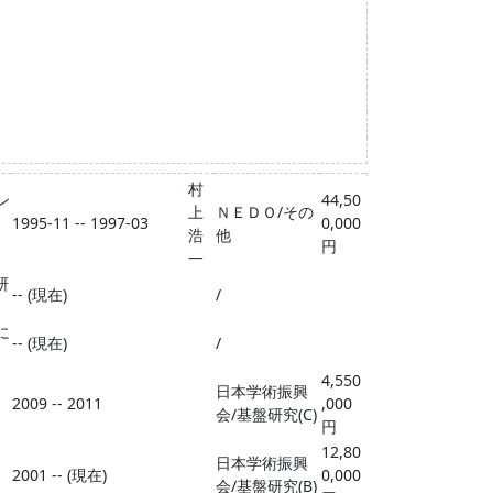
村
ン
44,50
上
ＮＥＤＯ/その
1995-11 -- 1997-03
0,000
浩
他
円
一
研
-- (現在)
/
に
-- (現在)
/
4,550
日本学術振興
2009 -- 2011
,000
会/基盤研究(C)
円
12,80
日本学術振興
2001 -- (現在)
0,000
会/基盤研究(B)