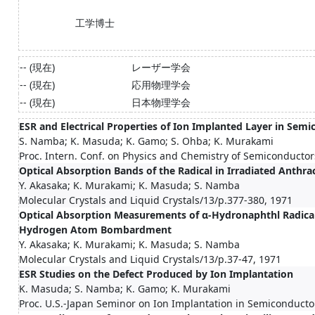
工学博士
-- (現在)
レーザー学会
-- (現在)
応用物理学会
-- (現在)
日本物理学会
ESR and Electrical Properties of Ion Implanted Layer in Sem
S. Namba; K. Masuda; K. Gamo; S. Ohba; K. Murakami
Proc. Intern. Conf. on Physics and Chemistry of Semiconductor
Optical Absorption Bands of the Radical in Irradiated Anthra
Y. Akasaka; K. Murakami; K. Masuda; S. Namba
Molecular Crystals and Liquid Crystals/13/p.377-380, 1971
Optical Absorption Measurements of α-Hydronaphthl Radical
Hydrogen Atom Bombardment
Y. Akasaka; K. Murakami; K. Masuda; S. Namba
Molecular Crystals and Liquid Crystals/13/p.37-47, 1971
ESR Studies on the Defect Produced by Ion Implantation
K. Masuda; S. Namba; K. Gamo; K. Murakami
Proc. U.S.-Japan Seminor on Ion Implantation in Semiconductor