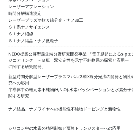
レーザーアブレーション
時間分解構造測定
レーザープラズマ軟Ｘ線分光・ナノ加工
Ｓｉ系ナノサイエンス
Ｓｉナノ細線
Ｓｉナノ結晶・ナノ微粒子
NEDO提案公募型最先端分野研究開発事業 「電子励起によるs-pエ
ジニアリング －Ｂ班 双安定性を示す不純物系の探索と応用ー
に関する研究開発」
新型時間分解型レーザープラズマパルス軟X線分光法の開発と物性
究への応用
半導体中の軽元素不純物(H,N,O):水素パッシベーションと水素分子
関する研究
ナノ結晶、ナノワイヤへの機能性不純物ドーピングと新物性
シリコン中の水素の精密制御と薄膜トランジスターへの応用