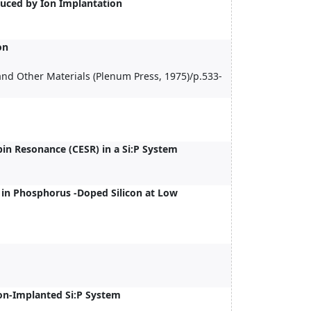
duced by Ion Implantation
on
and Other Materials (Plenum Press, 1975)/p.533-
in Resonance (CESR) in a Si:P System
 in Phosphorus -Doped Silicon at Low
on-Implanted Si:P System