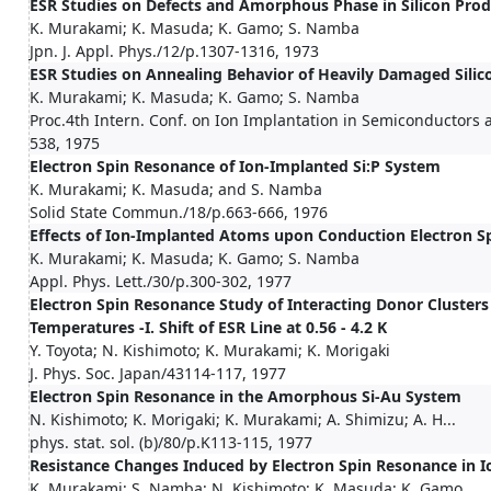
ESR Studies on Defects and Amorphous Phase in Silicon Pro
K. Murakami; K. Masuda; K. Gamo; S. Namba
Jpn. J. Appl. Phys./12/p.1307-1316, 1973
ESR Studies on Annealing Behavior of Heavily Damaged Silic
K. Murakami; K. Masuda; K. Gamo; S. Namba
Proc.4th Intern. Conf. on Ion Implantation in Semiconductors 
538, 1975
Electron Spin Resonance of Ion-Implanted Si:P System
K. Murakami; K. Masuda; and S. Namba
Solid State Commun./18/p.663-666, 1976
Effects of Ion-Implanted Atoms upon Conduction Electron Sp
K. Murakami; K. Masuda; K. Gamo; S. Namba
Appl. Phys. Lett./30/p.300-302, 1977
Electron Spin Resonance Study of Interacting Donor Clusters
Temperatures -I. Shift of ESR Line at 0.56 - 4.2 K
Y. Toyota; N. Kishimoto; K. Murakami; K. Morigaki
J. Phys. Soc. Japan/43114-117, 1977
Electron Spin Resonance in the Amorphous Si-Au System
N. Kishimoto; K. Morigaki; K. Murakami; A. Shimizu; A. H...
phys. stat. sol. (b)/80/p.K113-115, 1977
Resistance Changes Induced by Electron Spin Resonance in I
K. Murakami; S. Namba; N. Kishimoto; K. Masuda; K. Gamo