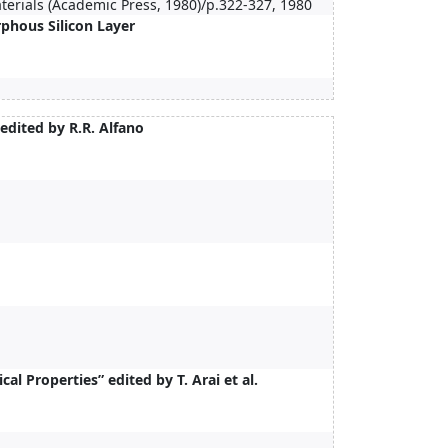
erials (Academic Press, 1980)/p.322-327, 1980
phous Silicon Layer
edited by R.R. Alfano
l Properties” edited by T. Arai et al.