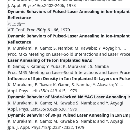
J. Appl. Phys./49/p.2402-2406, 1978
Dynamic Behaviors of Pulsed-Laser Annealing in Ion-Implant
Reflectance
村上 浩一
AIP Conf. Proc./50/p.61-66, 1979
Dynamic Behaviors of Pulsed-Laser Annealing in Ion-Implant
Reflectance
K. Murakami; K. Gamo; S. Namba; M. Kawabe; Y. Aoyagi; Y. ...
Proc. MRS Meeting on Laser-Solid Interactions and Laser Proce
Laser Annealing of Te Ion Implanted GaAs
K. Gamo; F. Katano; Y. Yuba; K. Murakami; S. Namba
Proc. MRS Meeting on Laser-Solid Interactions and Laser Proce
Influence of Spin Density in Ion Implanted Si Layers on Puls
K. Murakami; E. Ikawa; K. Gamo; S. Namba; Y. Akasaka; Y. ...
Appl. Phys. Lett./35/p.413-415, 1979
Dynamic Behavior of Mode-locked Nd:YAG Laser Annealing in
K. Murakami; K. Gamo; M. Kawabe S. Namba; and Y. Aoyagi
Appl. Phys. Lett./35/p.628-630, 1979
Dynamic Behavior of 30-ps Pulsed Laser Annealing in Ion Imp
K. Murakami; K. Gamo; M. Kawabe S. Namba; and Y. Aoyagi
Jpn. J. Appl. Phys./18/p.2331-2332, 1979