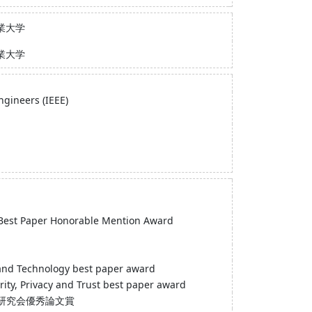
業大学
業大学
Engineers (IEEE)
 Best Paper Honorable Mention Award
and Technology best paper award
rity, Privacy and Trust best paper award
研究会優秀論文賞