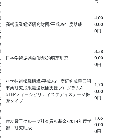
円
郎
志
築
4,00
文
高橋産業経済研究財団/平成29年度助成
0,00
太
0円
郎
志
築
3,38
文
日本学術振興会/挑戦的萌芽研究
0,00
太
0円
郎
志
科学技術振興機構/平成26年度研究成果展開
築
1,70
事業研究成果最適展開支援プログラムA-
文
0,00
STEPフィージビリティスタディステージ探
太
0円
索タイプ
郎
志
築
1,65
住友電工グループ社会貢献基金/2014年度学
文
0,00
術・研究助成
太
0円
郎