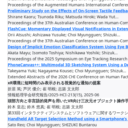
Proceedings of the Augmented Humans International Confere
Preliminary Study on the Effects of On-Screen Tactile Feedbac
Shirane Kaoru; Tsunoda Riku; Matsuda Hiroki; Wada Yut...
Proceedings of the 37th Australian Conference on Human-Com
FlashCue: Momentary Displayed Visual Notifications in Exten
Orii Atsushi; Ashizawa Yusuke; Choi Myungguen; Shizuki...
Proceedings of the 37th Australian Conference on Human-Com
Design of Implicit Emotion Classification System Using Eye 
Akata Mayu; Isomoto Toshiya; Nishikawa Yoshiki; Shizuk...
Proceedings of the 2025 Symposium on Eye Tracking Research 
PhoneCanvas++: Multimodal 3D Sketching System Using a D
Takeyama Yuki; Nagayama Kousei; Choi Myungguen; Shizuk...
Extended Abstracts of the 2026 CHI Conference on Human Fac
xR環境に短時間のみ表示される視覚的な通知の提案
折居 篤; 芦沢 優介; 崔 明根; 志築 文太郎
情報処理学会研究報告/2025-HCI-213(15), 2025-06
頭部方向と非言語的発声を用いたVR向け三次元オブジェクト操作
鈴木 皇志; 鈴木 悠真; 崔 明根; 志築 文太郎
第33回インタラクティブシステムとソフトウェアに関するワークショップ予稿集
Handheld AR Target Selection Method using a Smartphone’s 
Sato Reo; Choi Myungguen; SHIZUKI Buntarou