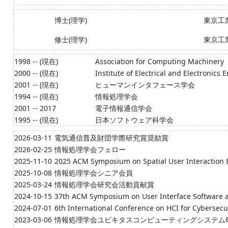
博士(理学)
東京工
修士(理学)
東京工
1998 -- (現在)
Association for Computing Machinery
2000 -- (現在)
Institute of Electrical and Electronics 
2001 -- (現在)
ヒューマンインタフェース学会
1994 -- (現在)
情報処理学会
2001 -- 2017
電子情報通信学会
1995 -- (現在)
日本ソフトウェア科学会
2026-03-11
電気通信普及財団学際研究賞奨励賞
2026-02-25
情報処理学会フェロー
2025-11-10
2025 ACM Symposium on Spatial User Interaction
2025-10-08
情報処理学会シニア会員
2025-03-24
情報処理学会研究会活動貢献賞
2024-10-15
37th ACM Symposium on User Interface Software 
2024-07-01
6th International Conference on HCI for Cybersecu
2023-03-06
情報処理学会ユビキタスコンピューティングシステム