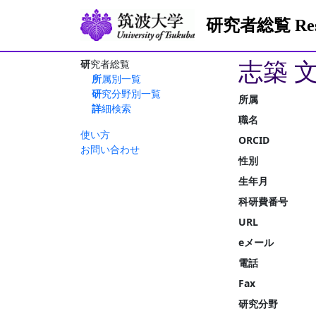
研究者総覧 Resea
志築 
研究者総覧
所属別一覧
研究分野別一覧
所属
詳細検索
職名
使い方
ORCID
お問い合わせ
性別
生年月
科研費番号
URL
eメール
電話
Fax
研究分野