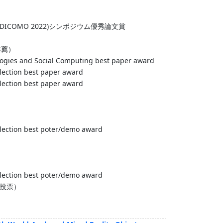
COMO 2022)シンポジウム優秀論文賞
推薦）
logies and Social Computing best paper award
lection best paper award
lection best paper award
lection best poter/demo award
lection best poter/demo award
般投票）