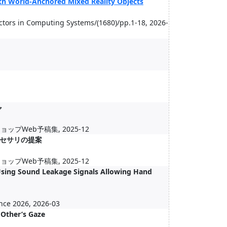
th World‑Anchored Mixed Reality Objects
ctors in Computing Systems/(1680)/pp.1-18, 2026-
ャ
Web予稿集, 2025-12
セサリの提案
Web予稿集, 2025-12
Using Sound Leakage Signals Allowing Hand
nce 2026, 2026-03
 Other’s Gaze