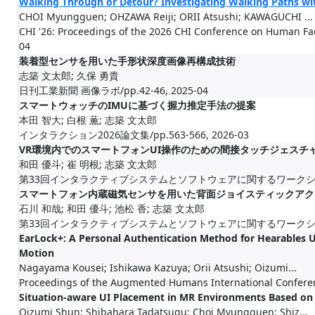
Walking Through or Detour? Investigating Walking Paths wi
CHOI Myungguen; OHZAWA Reiji; ORII Atsushi; KAWAGUCHI ...
CHI '26: Proceedings of the 2026 CHI Conference on Human Fa
04
装着型センサを用いた手形状深度画像再構成技術
志築 文太郎; 久保 勇貴
日刊工業新聞 画像ラボ/pp.42-46, 2025-04
スマートウォッチのIMUに基づく握力推定手法の提案
本田 智大; 白根 薫; 志築 文太郎
インタラクション2026論文集/pp.563-566, 2026-03
VR環境内でのスマートフォンUI操作のための間接タッチジェスチ
和田 優斗; 崔 明根; 志築 文太郎
第33回インタラクティブシステムとソフトウェアに関するワークショップ
スマートフォン内蔵磁気センサを用いた背面ジョイスティックアク
石川 和哉; 和田 優斗; 池松 香; 志築 文太郎
第33回インタラクティブシステムとソフトウェアに関するワークショップ
EarLock+: A Personal Authentication Method for Hearables 
Motion
Nagayama Kousei; Ishikawa Kazuya; Orii Atsushi; Oizumi...
Proceedings of the Augmented Humans International Confere
Situation-aware UI Placement in MR Environments Based on
Oizumi Shun; Shibahara Tadatsugu; Choi Myungguen; Shiz...