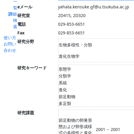
一
eメール
yahata.kensuke.gf@u.tsukuba.ac.jp
覧
詳細
研究室
2D415, 2D320
検
電話
029-853-6651
索
Fax
029-853-6651
使い方
研究分野
お問い
生物多様性・分類
合わせ
進化生物学
研究キーワード
形態学
分類学
系統
進化
節足動物
多足類
研究課題
節足動物の卵巣形
態および卵形成様
2001 -- 2001
式の多様性と進化