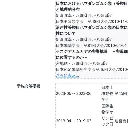
日本におけるハマダンゴムシ類（等脚目
と地理的分布
新倉弥幸・八畑謙介; +八畑 謙介
日本甲殻類学会 第48回大会/2010-11-0
沿岸性等脚目ハマダンゴムシ類の日本に
性について
新倉弥幸・八畑謙介; +八畑 謙介
日本動物学会 第81回大会/2010-04-01
セスジアカムカデの卵巣構造 －卵母細
に位置するのか－
宮地結・八畑謙介; +八畑 謙介
日本節足動物発生学会第46回大会/2010-0
さらに表示...
学協会等委員
日本土
2023-06 -- 2023-06
壌動物
第45
学会
国際生
物学オ
リンピ
2013-04 -- 2019-03
運営委
ック日