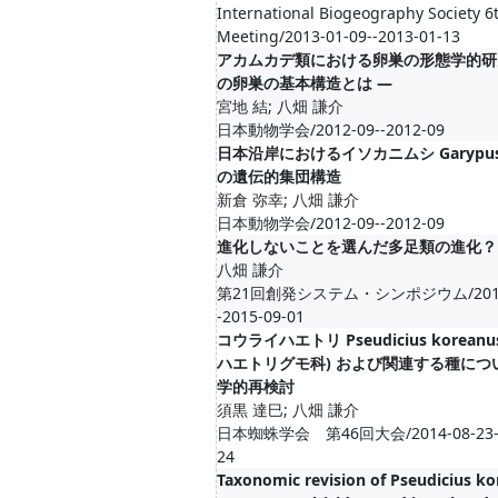
International Biogeography Society 6
Meeting/2013-01-09--2013-01-13
アカムカデ類における卵巣の形態学的研究
の卵巣の基本構造とは —
宮地 結; 八畑 謙介
日本動物学会/2012-09--2012-09
日本沿岸におけるイソカニムシ Garypus j
の遺伝的集団構造
新倉 弥幸; 八畑 謙介
日本動物学会/2012-09--2012-09
進化しないことを選んだ多足類の進化？
八畑 謙介
第21回創発システム・シンポジウム/2015-
-2015-09-01
コウライハエトリ Pseudicius koreanu
ハエトリグモ科) および関連する種につ
学的再検討
須黒 達巳; 八畑 謙介
日本蜘蛛学会 第46回大会/2014-08-23--2
24
Taxonomic revision of Pseudicius k