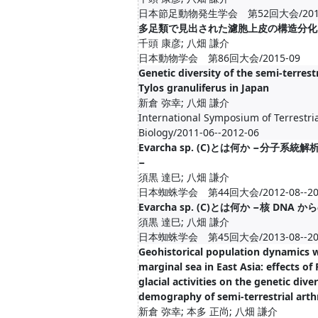
日本節足動物発生学会 第52回大会/2016
多足類で見出された濾胞上皮の構造分化
千頭 康彦; 八畑 謙介
日本動物学会 第86回大会/2015-09
Genetic diversity of the semi-terrest
Tylos granuliferus in Japan
新倉 弥幸; 八畑 謙介
International Symposium of Terrestri
Biology/2011-06--2012-06
Evarcha sp. (C)とは何か −分子系
−
須黒 達巳; 八畑 謙介
日本蜘蛛学会 第44回大会/2012-08--201
Evarcha sp. (C)とは何か −核 DNA 
須黒 達巳; 八畑 謙介
日本蜘蛛学会 第45回大会/2013-08--201
Geohistorical population dynamics w
marginal sea in East Asia: effects of
glacial activities on the genetic div
demography of semi-terrestrial art
新倉 弥幸; 本多 正尚; 八畑 謙介