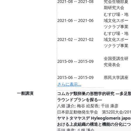
2021-08 -- 2021-08
究会生物部夏
期研究大会
むすび場・地
2021-06 -- 2021-06
域文化スポー
ツクラブ事業
むすび場・地
2021-02 -- 2021-02
域文化スポー
ツクラブ事業
全国受講生研
2015-09 -- 2015-09
究発表会
2015-06 -- 2015-09
県民大学講座
さらに表示...
一般講演
コムカデ類卵巣の形態学的研究 ―多足
ラウンドプランを探る―
八畑 謙介; 梅谷 絵梨香; 千頭 康彦
日本節足動物発生学会 第52回大会/2016
ヤマトタマヤスデ Hyleoglomeris japo
おける上皮組織の構造と機能の分化につ
千頭 康彦; 八畑 謙介