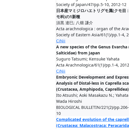
Society of Japan/47/pp.5-10, 2012-12
日本産マミジロハエトリグモ属(クモ目 :
モ科)の1新種
須黒 達巳; 八畑 謙介
Acta arachnologica : organ of the Ara
Society of Eastern Asia/61(1)/pp.1-4, 
CiNii
A new species of the Genus Evarcha 
Salticidae) from Japan
Suguro Tatsumi; Kensuke Yahata
Acta Arachnologica/61(1)/pp.1-4, 201
CiNii
Embryonic Development and Expres
Analysis of Distal-less in Caprella sc
(Crustacea, Amphipoda, Caprellidea)
Ito Atsushi; Aoki Masakazu N.; Yahat
Wada Hiroshi
BIOLOGICAL BULLETIN/221(2)/pp.206-
10
Complicated evolution of the caprell
(Crustacea: Malacostraca: Peracarida