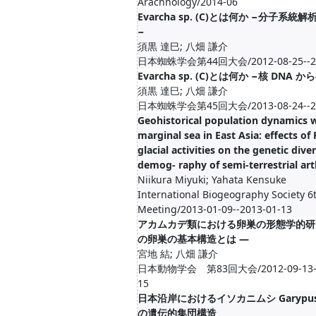
Arachnology/2014-06
Evarcha sp. (C)とは何か −分子系
−
須黒 達巳; 八畑 謙介
日本蜘蛛学会第44回大会/2012-08-25--20
Evarcha sp. (C)とは何か −核 DNA 
須黒 達巳; 八畑 謙介
日本蜘蛛学会第45回大会/2013-08-24--20
Geohistorical population dynamics w
marginal sea in East Asia: effects of
glacial activities on the genetic div
demog- raphy of semi-terrestrial ar
Niikura Miyuki; Yahata Kensuke
International Biogeography Society 6
Meeting/2013-01-09--2013-01-13
アカムカデ類における卵巣の形態学的研究
の卵巣の基本構造とは —
宮地 結; 八畑 謙介
日本動物学会 第83回大会/2012-09-13--2
15
日本沿岸におけるイソカニムシ Garypus j
の遺伝的集団構造