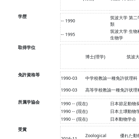
学歴
筑波大学 第二
-- 1990
類
筑波大学 生物
-- 1995
生物学
取得学位
博士(理学)
筑波
免許資格等
1990-03
中学校教諭一種免許状理科
1990-03
高等学校教諭一種免許状理
所属学協会
1990 -- (現在)
日本節足動物
1990 -- (現在)
日本土壌動物
1990 -- (現在)
日本動物学会
受賞
Zoological
優れた動
2016-11