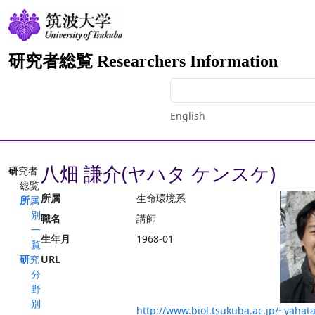
研究者総覧 Researchers Information
English
八畑 謙介(ヤハタ ケンスケ)
研究者
総覧
所属
生命環境系
所属
別
職名
講師
一
生年月
1968-01
覧
研究
URL
分
野
別
http://www.biol.tsukuba.ac.jp/~yahat