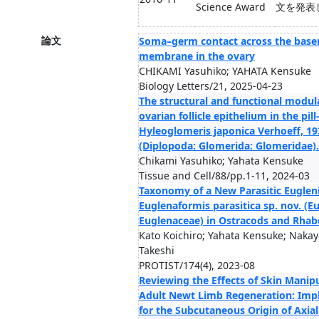
Science Award
文を発表
論文
Soma–germ contact across the bas
membrane in the ovary
CHIKAMI Yasuhiko; YAHATA Kensuke
Biology Letters/21, 2025-04-23
The structural and functional modula
ovarian follicle epithelium in the pil
Hyleoglomeris japonica Verhoeff, 19
(Diplopoda: Glomerida: Glomeridae).
Chikami Yasuhiko; Yahata Kensuke
Tissue and Cell/88/pp.1-11, 2024-03
Taxonomy of a New Parasitic Euglen
Euglenaformis parasitica sp. nov. (E
Euglenaceae) in Ostracods and Rhab
Kato Koichiro; Yahata Kensuke; Naka
Takeshi
PROTIST/174(4), 2023-08
Reviewing the Effects of Skin Manip
Adult Newt Limb Regeneration: Impl
for the Subcutaneous Origin of Axial