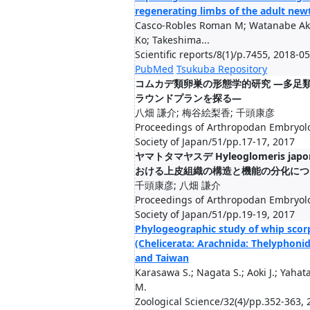
regenerating limbs of the adult new
Casco-Robles Roman M; Watanabe Aki
Ko; Takeshima...
Scientific reports/8(1)/p.7455, 2018-05
PubMed
Tsukuba Repository
コムカデ類卵巣の形態学的研究 ―多足
ラウンドプランを探る―
八畑 謙介; 梅谷絵梨香; 千頭康彦
Proceedings of Arthropodan Embryolo
Society of Japan/51/pp.17-17, 2017
ヤマトタマヤスデ Hyleoglomeris japo
おける上皮組織の構造と機能の分化につ
千頭康彦; 八畑 謙介
Proceedings of Arthropodan Embryolo
Society of Japan/51/pp.19-19, 2017
Phylogeographic study of whip scor
(Chelicerata: Arachnida: Thelyphonid
and Taiwan
Karasawa S.; Nagata S.; Aoki J.; Yahat
M.
Zoological Science/32(4)/pp.352-363,