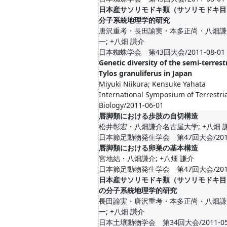
日本産サソリモドキ類（サソリモドキ目
分子系統地理学的研究
唐沢重考・長田諭実・本多正尚・八畑謙
一; +八畑 謙介
日本蜘蛛学会 第43回大会/2011-08-01
Genetic diversity of the semi-terrest
Tylos granuliferus in Japan
Miyuki Niikura; Kensuke Yahata
International Symposium of Terrestri
Biology/2011-06-01
唇脚類における歩肢の自切構造
松井彰宏・八畑謙介名古屋大学; +八畑 
日本節足動物発生学会 第47回大会/2011-
唇脚類における卵巣の基本構造
宮地結・八畑謙介; +八畑 謙介
日本節足動物発生学会 第47回大会/2011-
日本産サソリモドキ類（サソリモドキ目
の分子系統地理学的研究
長田諭実・唐沢重考・本多正尚・八畑謙
一; +八畑 謙介
日本土壌動物学会 第34回大会/2011-05