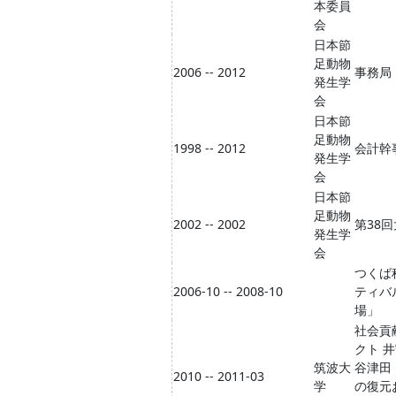
本委員
会
日本節
足動物
2006 -- 2012
事務局
発生学
会
日本節
足動物
1998 -- 2012
会計幹
発生学
会
日本節
足動物
2002 -- 2002
第38
発生学
会
つくば
2006-10 -- 2008-10
ティバ
場」
社会貢
クト 
筑波大
谷津田
2010 -- 2011-03
学
の復元