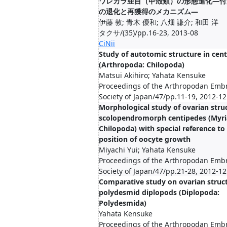
ワレカラ亜目（甲殻類）の形態進化―付
の退化と再獲得のメカニズム―
伊藤 敦; 青木 優和; 八畑 謙介; 和田 洋
タクサ/(35)/pp.16-23, 2013-08
CiNii
Study of autotomic structure in cen
(Arthropoda: Chilopoda)
Matsui Akihiro; Yahata Kensuke
Proceedings of the Arthropodan Embr
Society of Japan/47/pp.11-19, 2012-12
Morphological study of ovarian struc
scolopendromorph centipedes (Myri
Chilopoda) with special reference to
position of oocyte growth
Miyachi Yui; Yahata Kensuke
Proceedings of the Arthropodan Embr
Society of Japan/47/pp.21-28, 2012-12
Comparative study on ovarian struct
polydesmid diplopods (Diplopoda:
Polydesmida)
Yahata Kensuke
Proceedings of the Arthropodan Embr