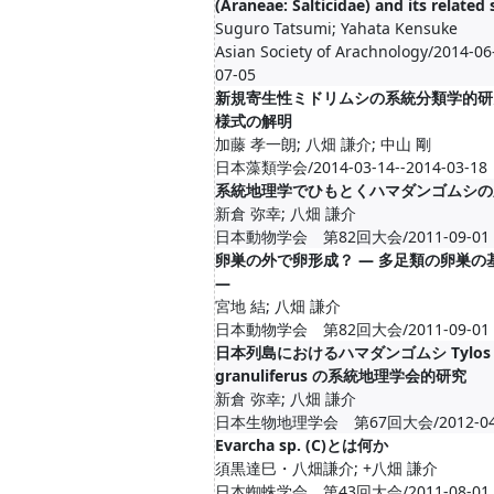
(Araneae: Salticidae) and its related 
Suguro Tatsumi; Yahata Kensuke
Asian Society of Arachnology/2014-06
07-05
新規寄生性ミドリムシの系統分類学的研
様式の解明
加藤 孝一朗; 八畑 謙介; 中山 剛
日本藻類学会/2014-03-14--2014-03-18
系統地理学でひもとくハマダンゴムシの
新倉 弥幸; 八畑 謙介
日本動物学会 第82回大会/2011-09-01
卵巣の外で卵形成？ ― 多足類の卵巣の
―
宮地 結; 八畑 謙介
日本動物学会 第82回大会/2011-09-01
日本列島におけるハマダンゴムシ Tylos
granuliferus の系統地理学会的研究
新倉 弥幸; 八畑 謙介
日本生物地理学会 第67回大会/2012-04
Evarcha sp. (C)とは何か
須黒達巳・八畑謙介; +八畑 謙介
日本蜘蛛学会 第43回大会/2011-08-01