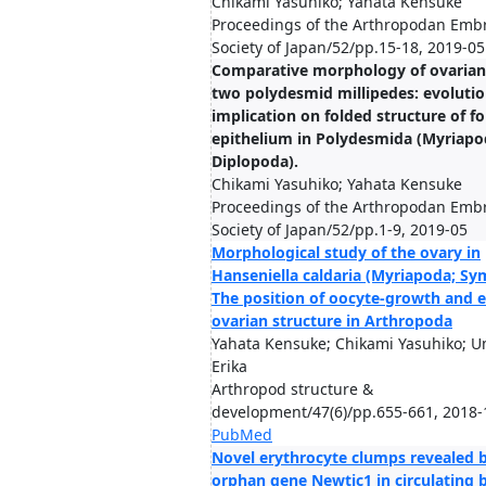
Chikami Yasuhiko; Yahata Kensuke
Proceedings of the Arthropodan Embr
Society of Japan/52/pp.15-18, 2019-05
Comparative morphology of ovarian f
two polydesmid millipedes: evoluti
implication on folded structure of fol
epithelium in Polydesmida (Myriapo
Diplopoda).
Chikami Yasuhiko; Yahata Kensuke
Proceedings of the Arthropodan Embr
Society of Japan/52/pp.1-9, 2019-05
Morphological study of the ovary in
Hanseniella caldaria (Myriapoda; Sy
The position of oocyte-growth and e
ovarian structure in Arthropoda
Yahata Kensuke; Chikami Yasuhiko; U
Erika
Arthropod structure &
development/47(6)/pp.655-661, 2018-
PubMed
Novel erythrocyte clumps revealed 
orphan gene Newtic1 in circulating 