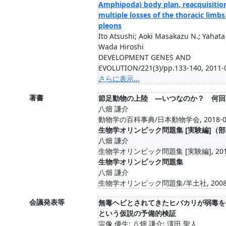
Amphipoda) body plan, reacquisitio
multiple losses of the thoracic limb
pleons
Ito Atsushi; Aoki Masakazu N.; Yahat
Wada Hiroshi
DEVELOPMENT GENES AND
EVOLUTION/221(3)/pp.133-140, 2011-
さらに表示...
著書
節足動物の上陸 —いつなのか？ 何回
八畑 謙介
動物学の百科事典/日本動物学会, 2018-0
生物学オリンピック問題集 [実験編]（
八畑 謙介
生物学オリンピック問題集 [実験編], 201
生物学オリンピック問題集
八畑 謙介
生物学オリンピック問題集/羊土社, 2008
会議発表等
無毒ヘビとされてきたヒバカリが弱毒を
という仮説の予備的検証
宗像 優生; 八畑 謙介; 澤田 聖人