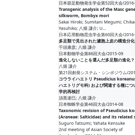
日本節足動物発生学会第52回大会/2016-
Transgenic analysis of the Masc gene
silkworm, Bombyx mori
Sakai Hiroki; Sumitani Megumi; Chik
Yasuhiko; 八畑 謙介; U...
日本応用動物昆虫学会第60回大会/2016-
多足類で見出された濾胞上皮の構造分化
千頭康彦; 八畑 謙介
日本動物学会第86回大会/2015-09
進化しないことを選んだ多足類の進化？
八畑 謙介
第21回創発システム・シンポジウム/2015
コウライハエトリ Pseudicius koreanu
ハエトリグモ科) および関連する種につ
学的再検討
須黒達巳; 八畑 謙介
日本蜘蛛学会第46回大会/2014-08
Taxonomic revision of Pseudicius k
(Araneae: Salticidae) and its related 
Suguro Tatsumi; Yahata Kensuke
2nd meeting of Asian Society of