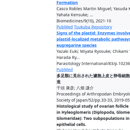
Formation
Casco Robles Martin Miguel; Yasuda 
Yahata Kensuke; ...
Biomedicines/9(10), 2021-10
PubMed
Tsukuba Repository
Signs of the plastid: Enzymes involv
plastid-localized metabolic pathways
eugregarine species
Yazaki Euki; Miyata Ryosuke; Chikami 
Harada Ry...
Parasitology International/83/p.1023
PubMed
多足類に見出された濾胞上皮と卵母細胞
造
千頭 康彦; 八畑 謙介
Proceedings of Arthropodan Embryolo
Society of Japan/52/pp.33-33, 2019-05
Histological study of ovarian follicl
in Hyleoglomeris (Diplopoda, Glome
Glomeridae): Two subpopulations in t
epithelial cells.