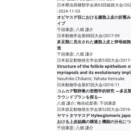
日本爬虫両棲類学会第63回姫路大会/2024-
-2024-11-03
オビヤスデ目における濾胞上皮の折畳み構
イプ
千頭康彦; 八畑 謙介
日本動物学会第88回大会/2017-09
多足類に見出された濾胞上皮と卵母細胞
造
千頭康彦; 八畑 謙介
日本節足動物発生学会第53回大会/2017-
Structure of the follicle epithelium o
myriapods and its evolutionary impl
Yasuhiko Chikami; Yahata Kensuke
日本動物学会第87回大会/2016-11
コムカデ類卵巣の形態学的研究 ―多足
ラウンドプランを探る―
八畑 謙介; 梅谷絵梨香; 千頭康彦
日本節足動物発生学会第52回大会/2016-
ヤマトタマヤスデ Hyleoglomeris japo
おける上皮組織の構造と機能の分化につ
千頭康彦; 八畑 謙介