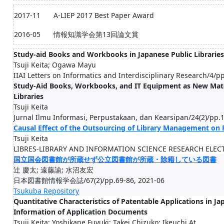
2017-11
A-LIEP 2017 Best Paper Award
2016-05
情報知識学会第13回論文賞
Study-aid Books and Workbooks in Japanese Public Libraries
Tsuji Keita; Ogawa Mayu
IIAI Letters on Informatics and Interdisciplinary Research/4/p
Study-Aid Books, Workbooks, and IT Equipment as New Mater
Libraries
Tsuji Keita
Jurnal Ilmu Informasi, Perpustakaan, dan Kearsipan/24(2)/pp.
Causal Effect of the Outsourcing of Library Management on P
Tsuji Keita
LIBRES-LIBRARY AND INFORMATION SCIENCE RESEARCH ELECTR
国立国会図書館が所蔵せず公立図書館が所蔵・除籍している図書
辻 慶太; 遠藤諭; 水沼友宏
日本図書館情報学会誌/67(2)/pp.69-86, 2021-06
Tsukuba Repository
Quantitative Characteristics of Patentable Applications in Ja
Information of Application Documents
Tsuji Keita; Yoshikane Fuyuki; Takei Chizuko; Ikeuchi At...