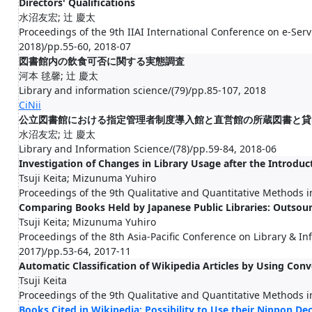
Directors' Qualifications
水沼友宏; 辻 慶太
Proceedings of the 9th IIAI International Conference on e-S
2018)/pp.55-60, 2018-07
図書館内の飲食可否に関する実態調査
河本 毬馨; 辻 慶太
Library and information science/(79)/pp.85-107, 2018
CiNii
公立図書館における指定管理者制度導入館と直営館の所蔵図書と貸
水沼友宏; 辻 慶太
Library and Information Science/(78)/pp.59-84, 2018-06
Investigation of Changes in Library Usage after the Introduc
Tsuji Keita; Mizunuma Yuhiro
Proceedings of the 9th Qualitative and Quantitative Methods i
Comparing Books Held by Japanese Public Libraries: Outso
Tsuji Keita; Mizunuma Yuhiro
Proceedings of the 8th Asia-Pacific Conference on Library & In
2017)/pp.53-64, 2017-11
Automatic Classification of Wikipedia Articles by Using Con
Tsuji Keita
Proceedings of the 9th Qualitative and Quantitative Methods i
Books Cited in Wikipedia: Possibility to Use their Nippon Dec