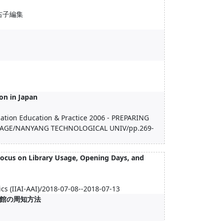
田右子編集
on in Japan
mation Education & Practice 2006 - PREPARING
 AGE/NANYANG TECHNOLOGICAL UNIV/pp.269-
Focus on Library Usage, Opening Days, and
cs (IIAI-AAI)/2018-07-08--2018-07-13
館の周知方法