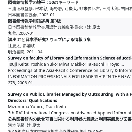
図書館情報学の地平：50のキーワード
三浦逸雄監修; 根本彰; 海野敏; 辻慶太; 野末俊比古; 三浦太郎; 吉
日本図書館協会, 2005-01
図書館情報学用語辞典 第3版
日本図書館情報学会用語辞典編集委員会; +辻 慶太
丸善, 2007-01
講座 ITと日本語研究7 ウェブによる情報収集
辻慶太; 影浦峡
明治書院, 2011-04
Survey on faculty of Library and Information Science educati
Tsuji Keita; Yoshida Yuko; Miwa Makiko; Takeuchi Hiroya; ...
Proceedings of the Asia-Pacific Conference on Library & Infor
INFORMATION PROFESSIONALS FOR LEADERSHIP IN THE NEW
278, 2006-01
Survey on Public Libraries Managed by Outsourcing, with a 
Directors' Qualifications
Mizunuma Yuhiro; Tsuji Keita
7th IIAI International Congress on Advanced Applied Informati
公共図書館内の飲食可否に関する利用者の意識と利用実態及び図書
河本毬馨; 辻 慶太
2018年度日本図書館情報学会春季研究集会/2018-05