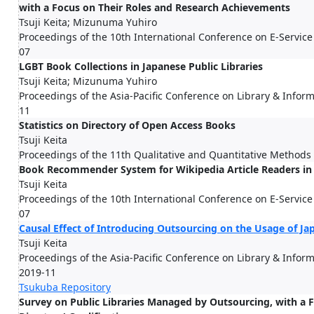
with a Focus on Their Roles and Research Achievements
Tsuji Keita; Mizunuma Yuhiro
Proceedings of the 10th International Conference on E-Serv
07
LGBT Book Collections in Japanese Public Libraries
Tsuji Keita; Mizunuma Yuhiro
Proceedings of the Asia-Pacific Conference on Library & Infor
11
Statistics on Directory of Open Access Books
Tsuji Keita
Proceedings of the 11th Qualitative and Quantitative Methods 
Book Recommender System for Wikipedia Article Readers in a
Tsuji Keita
Proceedings of the 10th International Conference on E-Serv
07
Causal Effect of Introducing Outsourcing on the Usage of Jap
Tsuji Keita
Proceedings of the Asia-Pacific Conference on Library & Infor
2019-11
Tsukuba Repository
Survey on Public Libraries Managed by Outsourcing, with a 