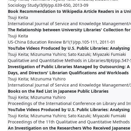
Sociology Study/3(9)/pp.639-650, 2013-09
Book Recommendation to Wikipedia Article Readers in a Univ
Tsuji Keita
International Journal of Service and Knowledge Management/4
The Relationship between University Libraries' Collection fo
Tsuji Keita
US-China Education Review B/1(1)/pp.105-111, 2011-01
YouTube Videos Produced by U.S. Public Libraries: Analysing
Tsuji Keita; Mizunuma Yuhiro; Sato Kazuki; Miyazaki Fumiaki
Qualitative and Quantitative Methods in Libraries/8(4)/pp.547
Investigation of Public Libraries Managed by Outsourcing: 
Days, and Directors' Librarian Qualifications and Workloads
Tsuji Keita; Mizunuma Yuhiro
International Journal of Service and Knowledge Management/3
Books on the Red List in Japanese Public Libraries
Tsuji Keita; Mizunuma Yuhiro
Proceedings of the International Conference on Library and I
YouTube Videos Produced by U.S. Public Libraries: Analysing
Tsuji Keita; Mizunuma Yuhiro; Sato Kazuki; Miyazaki Fumiaki
Proceedings of the 11th Qualitative and Quantitative Methods 
An Investigation on the Researchers Who Received Japanese G