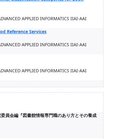
DVANCED APPLIED INFORMATICS IIAI-AAI
ood Reference Services
DVANCED APPLIED INFORMATICS IIAI-AAI
DVANCED APPLIED INFORMATICS IIAI-AAI
会研究委員会編『図書館情報専門職のあり方とその養成