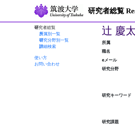
研究者総覧 Resea
辻 慶太
研究者総覧
所属別一覧
研究分野別一覧
所属
詳細検索
職名
使い方
eメール
お問い合わせ
研究分野
研究キーワード
研究課題