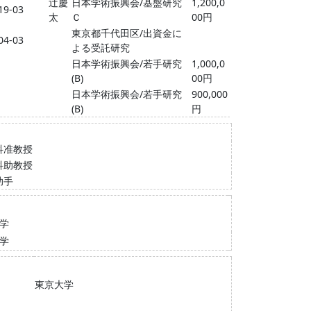
辻慶
日本学術振興会/基盤研究
1,200,0
19-03
太
Ｃ
00円
東京都千代田区/出資金に
04-03
よる受託研究
日本学術振興会/若手研究
1,000,0
(B)
00円
日本学術振興会/若手研究
900,000
(B)
円
科准教授
科助教授
助手
学
学
東京大学