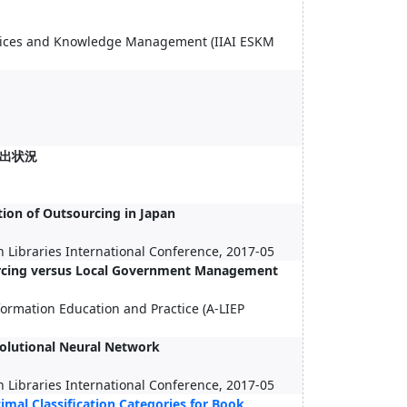
ervices and Knowledge Management (IIAI ESKM
出状況
tion of Outsourcing in Japan
n Libraries International Conference, 2017-05
urcing versus Local Government Management
formation Education and Practice (A-LIEP
volutional Neural Network
n Libraries International Conference, 2017-05
imal Classification Categories for Book