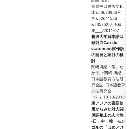
関崎 博紀
首届中日民族文化
比&#36739;研究
学&#26415;研
&#35752;会予稿
集____/2011-07
筑波大学日本語口
頭能力Can-do-
statement試作版
の開発と項目の検
討
関崎博紀・酒井た
か子; +関崎 博紀
日本語教育方法研
究会誌_日本語教育
方法研究会
_17_2_10-13/2010
東アジアの言語使
用からみた対人関
係調整上の志向性
‐日・中・韓・モン
ゴルの「ほめ／け