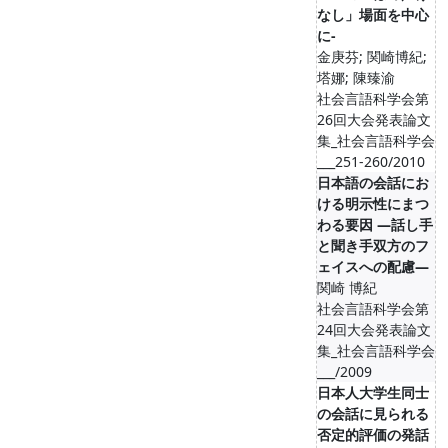
なし」場面を中心
に‐
金庚芬; 関崎博紀;
塔娜; 陳臻渝
社会言語科学会第
26回大会発表論文
集_社会言語科学会
___251-260/2010
日本語の会話にお
ける明示性にまつ
わる要因 ―話し手
と聞き手双方のフ
ェイスへの配慮―
関崎 博紀
社会言語科学会第
24回大会発表論文
集_社会言語科学会
___/2009
日本人大学生同士
の会話に見られる
否定的評価の発話