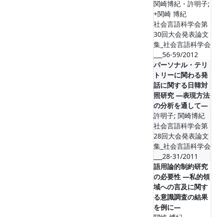
関崎博紀・許明子;
+関崎 博紀
社会言語科学会第
30回大会発表論文
集_社会言語科学会
___56-59/2012
パーソナル・テリ
トリーに関わる発
話に関する日韓対
照研究 ―表現方法
の分析を通して―
許明子; 関崎博紀
社会言語科学会第
28回大会発表論文
集_社会言語科学会
___28-31/2011
語用論的制約研究
の必要性 ―私的領
域への言及に関す
る意識調査の結果
を例に―