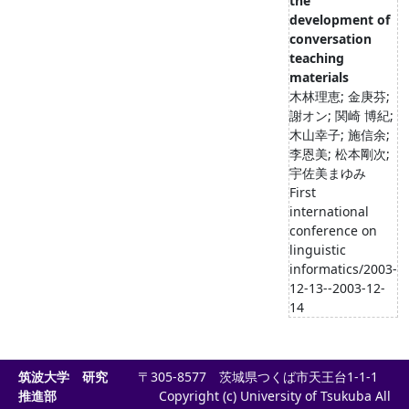
the
development of
conversation
teaching
materials
木林理恵; 金庚芬;
謝オン; 関崎 博紀;
木山幸子; 施信余;
李恩美; 松本剛次;
宇佐美まゆみ
First
international
conference on
linguistic
informatics/2003-
12-13--2003-12-
14
筑波大学 研究
〒305-8577 茨城県つくば市天王台1-1-1
推進部
Copyright (c) University of Tsukuba All