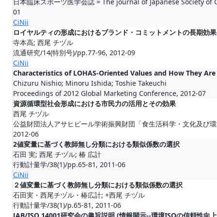
日本臨床スポーツ医学会誌 = The journal of Japanese Society of Clini
01
CiNii
ロイヤルティの形成におけるブランド・コミットメントの長期効果
寺本高; 西尾 チヅル
流通研究/14(特別号)/pp.77-96, 2012-09
CiNii
Characteristics of LOHAS-Oriented Values and How They Ar
Chizuru Nishio; Minoru Ishida; Toshie Takeuchi
Proceedings of 2012 Global Marketing Conference, 2012-07
資源循環型社会形成における市民力の活用とその効果
西尾 チヅル
公益財団法人アサヒビール学術振興財団「食生活科学・文化及び環境に関す
2012-06
2値変量に基づく教師無し分類における類似係数の選択
石田 実; 西尾 チヅル; 椿 広計
行動計量学/38(1)/pp.65-81, 2011-06
CiNii
２値変量に基づく教師無し分類における類似係数の選択
石田実・西尾チヅル・椿広計; +西尾 チヅル
行動計量学/38(1)/p.65-81, 2011-06
JAB/ISO 14001研究会の趣旨説明 (情報開示--環境ISOの信頼性向