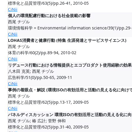
標準化と品質管理/63(5)/pp.26-41, 2010-05
CiNii
個人の環境配慮行動における社会規範の影響
西尾 チヅル
環境情報科学 = Environmental information science/39(1)/pp.29-
CiNii
LOHAS消費者と健康行動 (特集 生涯発達とサービスサイエンス)
西尾 チヅル
体育の科学/60(2)/pp.89-94, 2010-02
CiNii
リデュース行動における情報提供とエコプロダクト使用経験の効果
八木田 克英; 西尾 チヅル
広告科学/51(0)/pp.50-65, 2009-11
CiNii
事例の着眼点・解説 (環境ISOの有効活用と活動の見える化に向けて
西尾 チヅル
標準化と品質管理/62(5)/pp.13-17, 2009-05
CiNii
パネルディスカッション 環境ISOの有効活用と活動の見える化に向け
西尾 チヅル; 椿 広計; 菅野 伸和
標準化と品質管理/62(5)/pp.31-40, 2009-05