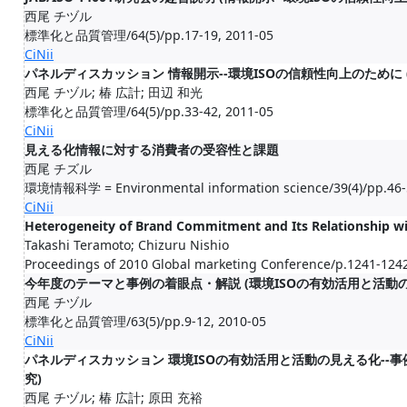
西尾 チヅル
標準化と品質管理/64(5)/pp.17-19, 2011-05
CiNii
パネルディスカッション 情報開示--環境ISOの信頼性向上のために 
西尾 チヅル; 椿 広計; 田辺 和光
標準化と品質管理/64(5)/pp.33-42, 2011-05
CiNii
見える化情報に対する消費者の受容性と課題
西尾 チズル
環境情報科学 = Environmental information science/39(4)/pp.46-
CiNii
Heterogeneity of Brand Commitment and Its Relationship wi
Takashi Teramoto; Chizuru Nishio
Proceedings of 2010 Global marketing Conference/p.1241-1242
今年度のテーマと事例の着眼点・解説 (環境ISOの有効活用と活動の
西尾 チヅル
標準化と品質管理/63(5)/pp.9-12, 2010-05
CiNii
パネルディスカッション 環境ISOの有効活用と活動の見える化--事例
究)
西尾 チヅル; 椿 広計; 原田 充裕