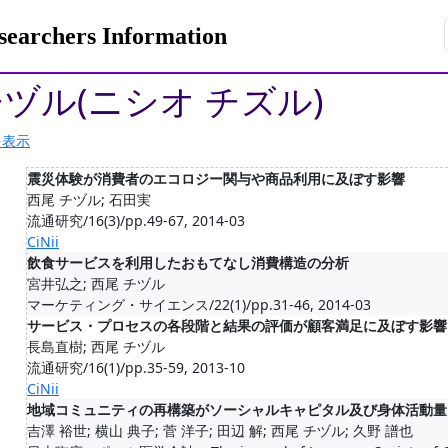
rchers Information
チヅル(ニシオ チズル)
を表示
震災体験が消費者のエコロジー関与や商品利用に及ぼす影響
西尾 チヅル; 石田実
流通研究/16(3)/pp.49-67, 2014-03
CiNii
飲食サービスを利用したおもてなし消費構造の分析
宮井弘之; 西尾 チヅル
マーケティング・サイエンス/22(1)/pp.31-46, 2014-03
サービス・プロセスの各段階と結果の評価が顧客満足に及ぼす影響
長島直樹; 西尾 チヅル
流通研究/16(1)/pp.35-59, 2013-10
CiNii
地域コミュニティの再構築がソーシャルキャピタル及び身体活動量
吉澤 裕世; 横山 典子; 菅 洋子; 田辺 解; 西尾 チヅル; 久野 譜也