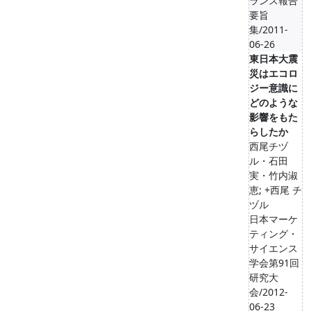
ランス報告
要旨
集/2011-
06-26
東日本大震
災はエコロ
ジー意識に
どのような
影響をもた
らしたか
西尾チヅ
ル・石田
実・竹内淑
恵; +西尾 チ
ヅル
日本マーケ
ティング・
サイエンス
学会第91回
研究大
会/2012-
06-23