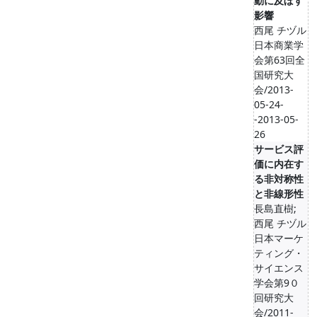
動に及ぼす
影響
西尾 チヅル
日本商業学
会第63回全
国研究大
会/2013-
05-24-
-2013-05-
26
サービス評
価に内在す
る非対称性
と非線形性
長島直樹;
西尾 チヅル
日本マーケ
ティング・
サイエンス
学会第9０
回研究大
会/2011-