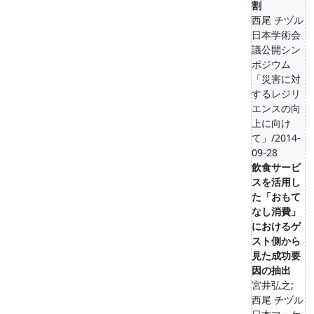
割
西尾 チヅル
日本学術会
議公開シン
ポジウム
「災害に対
するレジリ
エンスの向
上に向け
て」/2014-
09-28
飲食サービ
スを活用し
た「おもて
なし消費」
におけるゲ
スト側から
見た成功要
因の抽出
宮井弘之;
西尾 チヅル