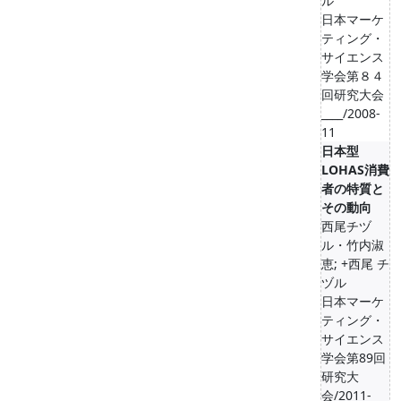
ル
日本マーケ
ティング・
サイエンス
学会第８４
回研究大会
____/2008-
11
日本型
LOHAS消費
者の特質と
その動向
西尾チヅ
ル・竹内淑
恵; +西尾 チ
ヅル
日本マーケ
ティング・
サイエンス
学会第89回
研究大
会/2011-