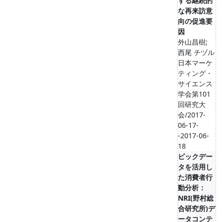
する継続的
な再来訪意
向の促進要
因
外山昌樹;
西尾 チヅル
日本マーケ
ティング・
サイエンス
学会第101
回研究大
会/2017-
06-17-
-2017-06-
18
ビックデー
タを活用し
た消費者行
動分析：
NRI(野村総
合研究所)デ
ータコンテ