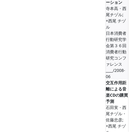
ーション
寺本高・西
尾チヅル;
+西尾 チヅ
ル
日本消費者
行動研究学
会第３６回
消費者行動
研究コンフ
ァレンス
____/2008-
06
交互作用距
離による音
楽CDの購買
予測
石田実・西
尾チヅル・
佐藤忠彦;
+西尾 チヅ