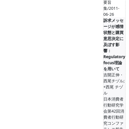
要旨
集/2011-
06-26
訴求メッセ
ージが感情
状態と購買
意思決定に
及ぼす影
響：
Regulatory
focus理論
を用いて
吉開正伸・
西尾チヅル;
+西尾 チヅ
ル
日本消費者
行動研究学
会第42回消
費者行動研
究コンファ