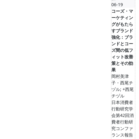
06-19
コーズ・マ
ーケティン
グがもたら
すブランド
強化：ブラ
ンドとコー
ズ間の低フ
ィット改善
策とその効
果
岡村美津
子・西尾チ
ヅル; +西尾
チヅル
日本消費者
行動研究学
会第42回消
費者行動研
究コンファ
ランス報告