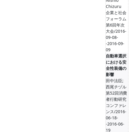
Nishio
Chizuru
企業と社会
フォーラム
第6回年次
大会/2016-
09-08-
-2016-09-
09
自動車選択
における安
全性装備の
影響
田中法臣;
西尾チヅル
第52回消費
者行動研究
コンファレ
ンス/2016-
06-18-
-2016-06-
19