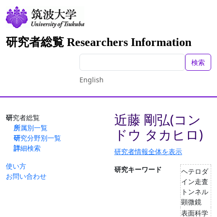
研究者総覧 Researchers Information
検索
English
近藤 剛弘(コン
研究者総覧
所属別一覧
ドウ タカヒロ)
研究分野別一覧
詳細検索
研究者情報全体を表示
使い方
研究キーワード
ヘテロダ
お問い合わせ
イン走査
トンネル
顕微鏡
表面科学