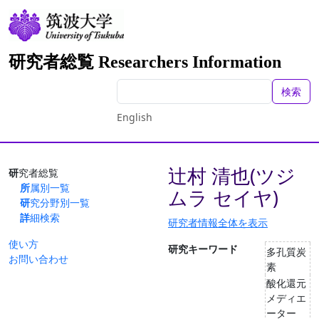
研究者総覧 Researchers Information
検索
English
辻村 清也(ツジ
研究者総覧
所属別一覧
ムラ セイヤ)
研究分野別一覧
詳細検索
研究者情報全体を表示
使い方
研究キーワード
多孔質炭
お問い合わせ
素
酸化還元
メディエ
ーター