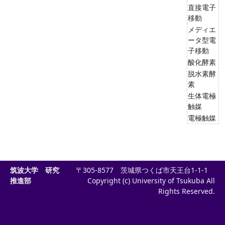
直接電子
移動
メディエ
ータ型電
子移動
酸化酵素
脱水素酵
素
生体電極
触媒
電極触媒
筑波大学 研究
〒305-8577 茨城県つくば市天王台1-1-1
推進部
Copyright (c) University of Tsukuba All
Rights Reserved.