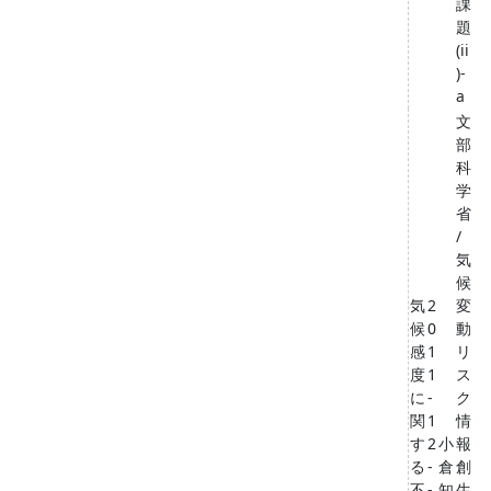
課
題
(ii
)-
a
文
部
科
学
省
/
気
候
気
2
変
候
0
動
感
1
リ
度
1
ス
に
-
ク
関
1
情
す
2
小
報
る
-
倉
創
不
-
知
生