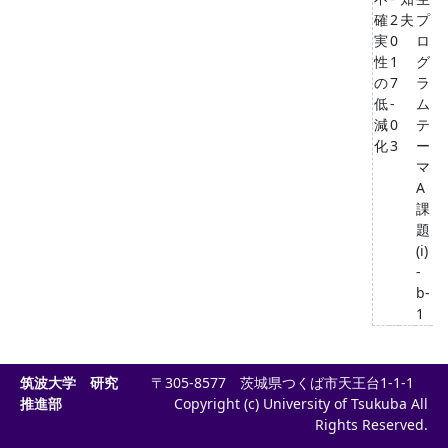
確
2
夫
プ
実
0
ロ
性
1
グ
の
7
ラ
低
-
ム
減
0
テ
化
3
ー
マ
A
課
題
(i)
-
b-
1
筑波大学 研究
〒305-8577 茨城県つくば市天王台1-1-1
推進部
Copyright (c) University of Tsukuba All
Rights Reserved.