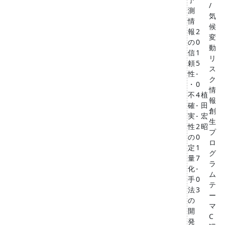
/
測
気
情
候
報
2
変
の
0
動
信
1
リ
頼
5
ス
性
-
ク
・
0
情
不
4
植
報
確
-
田
創
実
-
宏
生
性
2
昭
プ
の
0
ロ
定
1
グ
量
7
ラ
化
-
ム
手
0
テ
法
3
ー
の
マ
開
C
発