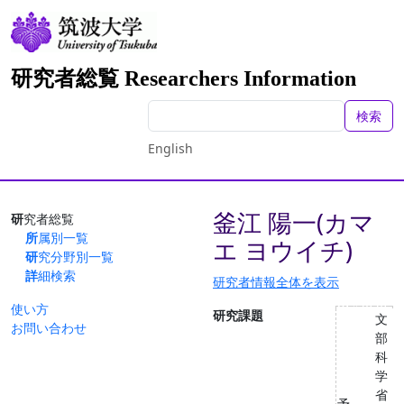
研究者総覧 Researchers Information
検索
English
釜江 陽一(カマ
研究者総覧
所属別一覧
エ ヨウイチ)
研究分野別一覧
詳細検索
研究者情報全体を表示
使い方
研究課題
文
お問い合わせ
部
科
学
省
予