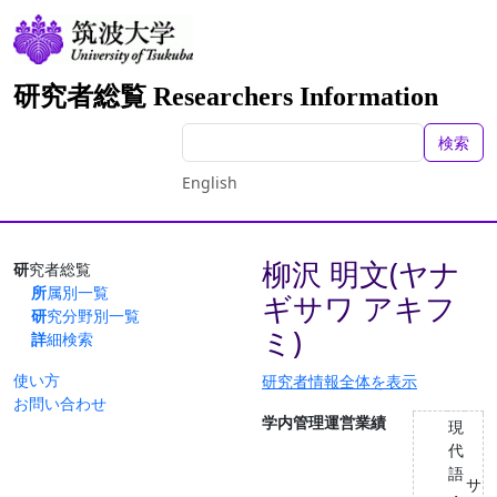
研究者総覧 Researchers Information
検索
English
柳沢 明文(ヤナ
研究者総覧
所属別一覧
ギサワ アキフ
研究分野別一覧
ミ)
詳細検索
使い方
研究者情報全体を表示
お問い合わせ
学内管理運営業績
現
代
語
サ
・