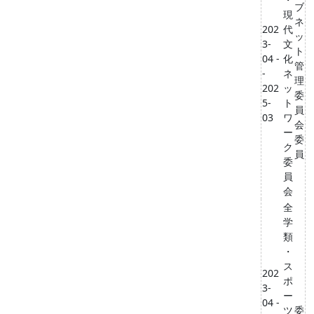
ブ
現
ネ
202
代
ッ
3-
文
ト
04 -
化
管
-
ネ
理
202
ッ
委
5-
ト
員
03
ワ
会
ー
委
ク
員
委
員
会
全
学
類
・
ス
202
ポ
3-
ー
04 -
ツ
委