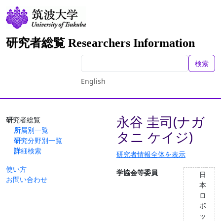
研究者総覧 Researchers Information
検索
English
永谷 圭司(ナガ
研究者総覧
所属別一覧
タニ ケイジ)
研究分野別一覧
詳細検索
研究者情報全体を表示
使い方
学協会等委員
日
お問い合わせ
本
ロ
ボ
ッ