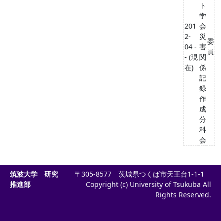
ト
学
201
会
2-
災
委
04 -
害
員
- (現
関
在)
係
記
録
作
成
分
科
会
筑波大学 研究
〒305-8577 茨城県つくば市天王台1-1-1
推進部
Copyright (c) University of Tsukuba All
Rights Reserved.