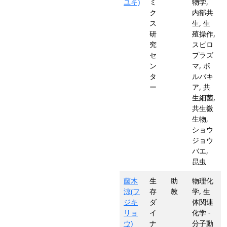
ユキ)
ミ
物学,
ク
内部共
ス
生, 生
研
殖操作,
究
スピロ
セ
プラズ
ン
マ, ボ
タ
ルバキ
ー
ア, 共
生細菌,
共生微
生物,
ショウ
ジョウ
バエ,
昆虫
藤木
生
助
物理化
涼(フ
存
教
学, 生
ジキ
ダ
体関連
リョ
イ
化学 -
ウ)
ナ
分子動