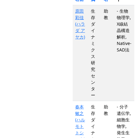
原田
生
助
- 生物
彩佳
存
教
物理学,
(ハラ
ダ
X線結
ダ ア
イ
晶構造
ヤカ)
ナ
解析,
ミ
Native-
ク
SAD法
ス
研
究
セ
ン
タ
ー
春本
生
助
- 分子
敏之
存
教
遺伝学,
(ハル
ダ
細胞生
モト
イ
物学,
トシ
ナ
発生生