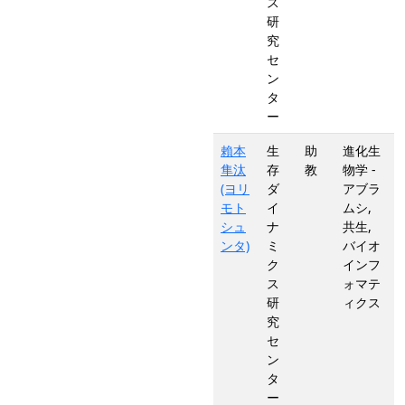
ス
研
究
セ
ン
タ
ー
賴本
生
助
進化生
隼汰
存
教
物学 -
(ヨリ
ダ
アブラ
モト
イ
ムシ,
シュ
ナ
共生,
ンタ)
ミ
バイオ
ク
インフ
ス
ォマテ
研
ィクス
究
セ
ン
タ
ー