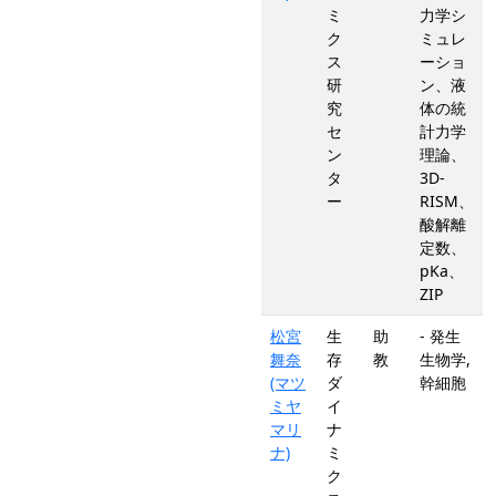
ミ
力学シ
ク
ミュレ
ス
ーショ
研
ン、液
究
体の統
セ
計力学
ン
理論、
タ
3D-
ー
RISM、
酸解離
定数、
pKa、
ZIP
松宮
生
助
- 発生
舞奈
存
教
生物学,
(マツ
ダ
幹細胞
ミヤ
イ
マリ
ナ
ナ)
ミ
ク