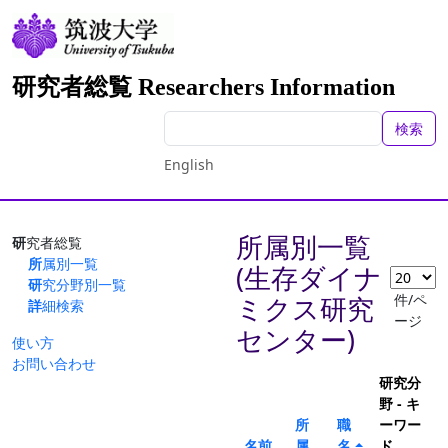
研究者総覧 Researchers Information
検索
English
所属別一覧
研究者総覧
所属別一覧
(生存ダイナ
研究分野別一覧
件/ペ
ミクス研究
詳細検索
ージ
センター)
使い方
お問い合わせ
研究分
野 - キ
所
職
ーワー
名前
属
名
ド