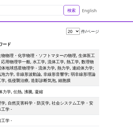
検索
English
件/ページ
ーワード
 生物物理・化学物理・ソフトマターの物理, 生体医工
応用物理学一般, 水工学, 流体工学, 熱工学, 数理物
体地球惑星物理学 - 流体力学, 熱力学, 連続体力学;
気泡力学, 非線形波動論, 非線形音響学; 弱非線形理論
学, 低侵襲治療, 造影診断気泡, 細胞膜
体力学, 伝熱, 沸騰, 凝縮
理学, 自然災害科学・防災学, 社会システム工学・安
工学 -
工学 -