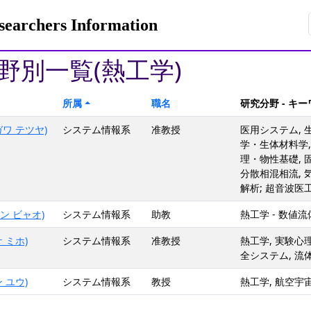
rchers Information
野別一覧(熱工学)
所属
職名
研究分野 - キ
ワ テツヤ)
システム情報系
准教授
医用システム,
学・生体材料学, 
理・物性基礎, 固
分散相混相流, 
解析; 超音波医工
ェン ビャオ)
システム情報系
助教
熱工学 - 数値流
 ミホ)
システム情報系
准教授
熱工学, 実験心
全システム, 流体
 ユウ)
システム情報系
教授
熱工学, 航空宇宙