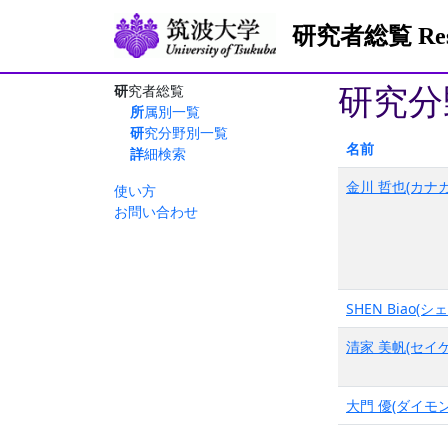
研究者総覧 Resea
研究分
研究者総覧
所属別一覧
研究分野別一覧
名前
詳細検索
金川 哲也(カナガ
使い方
お問い合わせ
SHEN Biao(シ
清家 美帆(セイケ
大門 優(ダイモン