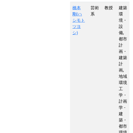
橋本
芸術
教授
建築
剛(ハ
系
環
シモト
境・
ツヨ
設
シ)
備,
都市
計
画・
建築
計
画,
地域
環境
工
学・
計画
学 -
建
築・
都市
環境