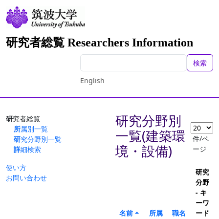
研究者総覧 Researchers Information
検索
English
研究分野別
研究者総覧
所属別一覧
一覧(建築環
件/ペ
研究分野別一覧
境・設備)
ージ
詳細検索
使い方
研究
お問い合わせ
分野
- キ
ーワ
名前
所属
職名
ード