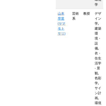
学
山本
芸術
教授
デザ
早里
系
イン
(ヤマ
学,
モト
建築
サリ)
環
境・
設
備,
衣・
住生
活学
- 景
観,
色彩
学,
サイ
ン計
画,
環境