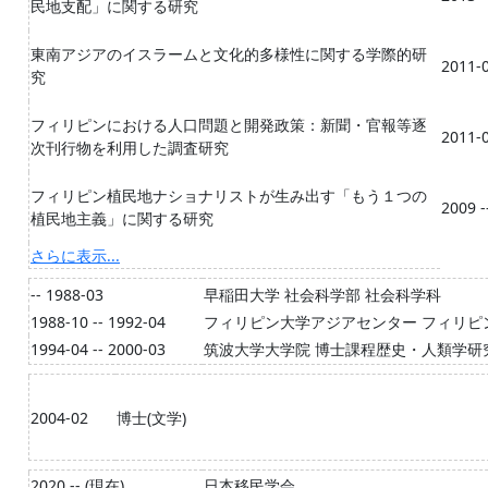
民地支配」に関する研究
東南アジアのイスラームと文化的多様性に関する学際的研
2011-0
究
フィリピンにおける人口問題と開発政策：新聞・官報等逐
2011-0
次刊行物を利用した調査研究
フィリピン植民地ナショナリストが生み出す「もう１つの
2009 -
植民地主義」に関する研究
さらに表示...
-- 1988-03
早稲田大学 社会科学部 社会科学科
1988-10 -- 1992-04
フィリピン大学アジアセンター フィリピ
1994-04 -- 2000-03
筑波大学大学院 博士課程歴史・人類学研
2004-02
博士(文学)
2020 -- (現在)
日本移民学会