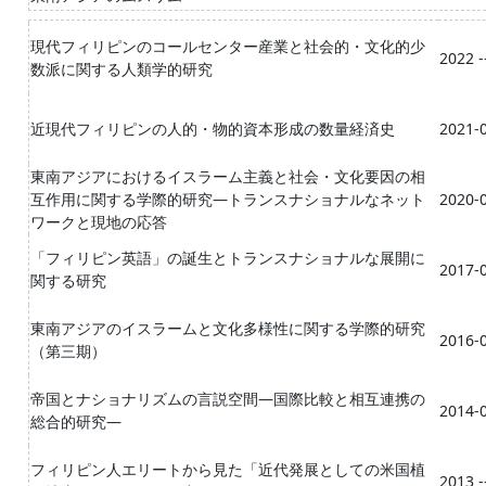
現代フィリピンのコールセンター産業と社会的・文化的少
2022 -
数派に関する人類学的研究
近現代フィリピンの人的・物的資本形成の数量経済史
2021-0
東南アジアにおけるイスラーム主義と社会・文化要因の相
互作用に関する学際的研究―トランスナショナルなネット
2020-0
ワークと現地の応答
「フィリピン英語」の誕生とトランスナショナルな展開に
2017-0
関する研究
東南アジアのイスラームと文化多様性に関する学際的研究
2016-0
（第三期）
帝国とナショナリズムの言説空間―国際比較と相互連携の
2014-0
総合的研究―
フィリピン人エリートから見た「近代発展としての米国植
2013 -