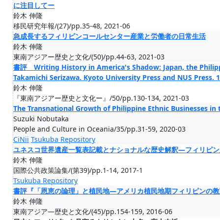
に注目してー
鈴木 伸隆
移民研究年報/(27)/pp.35-48, 2021-06
急成長するフィリピンコールセンター産業と労働者の日常生活
鈴木 伸隆
東南アジアー歴史と文化/(50)/pp.44-63, 2021-03
書評 Writing History in America's Shadow: Japan, the Philipp
Takamichi Serizawa. Kyoto University Press and NUS Press.
鈴木 伸隆
『東南アジアー歴史と文化ー』/50/pp.130-134, 2021-03
The Transnational Growth of Philippine Ethnic Businesses in 
Suzuki Nobutaka
People and Culture in Oceania/35/pp.31-59, 2020-03
CiNii
Tsukuba Repository
ユネスコ世界遺産一覧表記載とナショナルな歴史解釈―フィリピン
鈴木 伸隆
国際公共政策論集/(第39)/pp.1-14, 2017-1
Tsukuba Repository
書評『「恩恵の論理」と植民地―アメリカ植民地期フィリピンの教
鈴木 伸隆
東南アジア―歴史と文化/(45)/pp.154-159, 2016-06