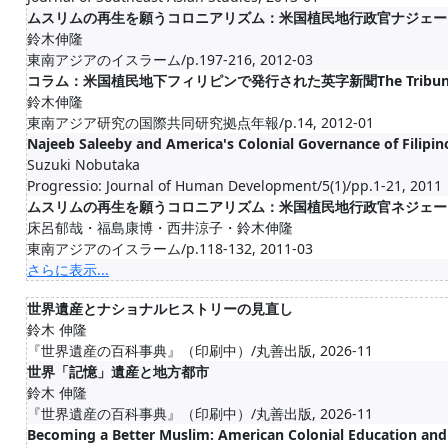
ムスリムの再生を願うコロニアリズム：米国植民地行政官ナジェー
鈴木伸隆
東南アジアのイスラーム/p.197-216, 2012-03
コラム：米国植民地下フィリピンで発行された英字新聞The Tribu
鈴木伸隆
東南アジア研究の国際共同研究拠点年報/p.14, 2012-01
Najeeb Saleeby and America's Colonial Governance of Filipi
Suzuki Nobutaka
Progressio: Journal of Human Development/5(1)/pp.1-21, 2011
ムスリムの再生を願うコロニアリズム：米国植民地行政官ネジェー
床呂郁哉・福島康博・西井涼子・鈴木伸隆
東南アジアのイスラーム/p.118-132, 2011-03
さらに表示...
世界遺産とナショナルヒストリーの見直し
鈴木 伸隆
『世界遺産の百科事典』（印刷中）/丸善出版, 2026-11
世界「記憶」遺産と地方都市
鈴木 伸隆
『世界遺産の百科事典』（印刷中）/丸善出版, 2026-11
Becoming a Better Muslim: American Colonial Education and 