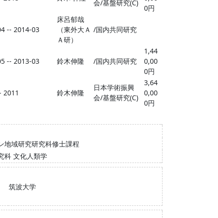
会/基盤研究(C)
0円
床呂郁哉
4 -- 2014-03
（東外大Ａ
/国内共同研究
Ａ研）
1,44
5 -- 2013-03
鈴木伸隆
/国内共同研究
0,00
0円
3,64
日本学術振興
- 2011
鈴木伸隆
0,00
会/基盤研究(C)
0円
ン地域研究研究科修士課程
究科 文化人類学
筑波大学