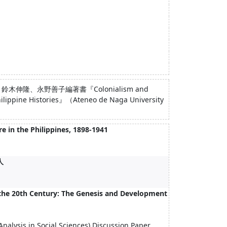
伸隆、永野善子編著書『Colonialism and
ilippine Histories』（Ateneo de Naga University
in the Philippines, 1898-1941
人
of the 20th Century: The Genesis and Development
 Analysis in Social Sciences) Discussion Paper