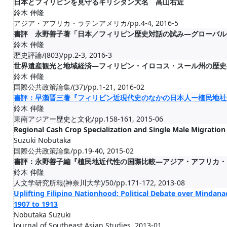
日本とフィリピンを見守るキリシタン大名 高山右近
鈴木 伸隆
アジア・アフリカ・ラテンアメリカ/pp.4-4, 2016-5
書評 永野善子著「日本／フィリピン歴史対話の試み―グローバル
鈴木 伸隆
歴史評論/(803)/pp.2-3, 2016-3
世界遺産観光と地域経済―フィリピン・イロコス・スール州の歴史
鈴木 伸隆
国際公共政策論集/(37)/pp.1-21, 2016-02
書評：早瀬晋三著『フィリピン近現代史のなかの日本人ー植民地社
鈴木 伸隆
東南アジアー歴史と文化/pp.158-161, 2015-06
Regional Cash Crop Specialization and Single Male Migration 
Suzuki Nobutaka
国際公共政策論集/pp.19-40, 2015-02
書評：永野善子編『植民地近代性の国際比較―アジア・アフリカ・
鈴木 伸隆
人文学研究所報(神奈川大学)/50/pp.171-172, 2013-08
Uplifting Filipino Nationhood: Political Debate over Mindanao
1907 to 1913
Nobutaka Suzuki
Journal of Southeast Asian Studies, 2013-01