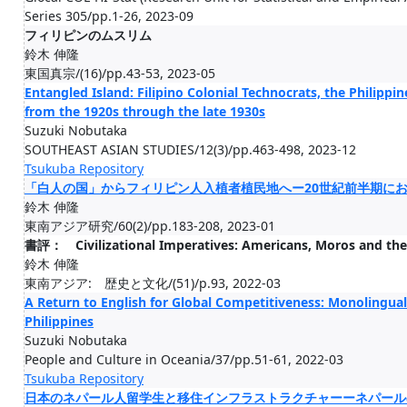
Series 305/pp.1-26, 2023-09
フィリピンのムスリム
鈴木 伸隆
東国真宗/(16)/pp.43-53, 2023-05
Entangled Island: Filipino Colonial Technocrats, the Philipp
from the 1920s through the late 1930s
Suzuki Nobutaka
SOUTHEAST ASIAN STUDIES/12(3)/pp.463-498, 2023-12
Tsukuba Repository
「白人の国」からフィリピン人入植者植民地へー20世紀前半期に
鈴木 伸隆
東南アジア研究/60(2)/pp.183-208, 2023-01
書評： Civilizational Imperatives: Americans, Moros and the
鈴木 伸隆
東南アジア: 歴史と文化/(51)/p.93, 2022-03
A Return to English for Global Competitiveness: Monolinguali
Philippines
Suzuki Nobutaka
People and Culture in Oceania/37/pp.51-61, 2022-03
Tsukuba Repository
日本のネパール人留学生と移住インフラストラクチャーーネパール