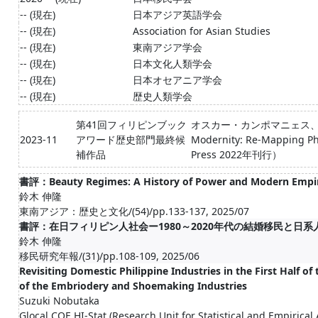
-- (現在)
日本アジア英語学会
-- (現在)
Association for Asian Studies
-- (現在)
東南アジア学会
-- (現在)
日本文化人類学会
-- (現在)
日本オセアニア学会
-- (現在)
歴史人類学会
第41回フィリピンブック
オスカー・カンポマニェス、鈴木
2023-11
アワード歴史部門最終候
Modernity: Re-Mapping Ph
補作品
Press 2022年刊行）
書評：Beauty Regimes: A History of Power and Modern Empire 
鈴木 伸隆
東南アジア：歴史と文化/(54)/pp.133-137, 2025/07
書評：在日フィリピン人社会ー1980～2020年代の結婚移民と日系
鈴木 伸隆
移民研究年報/(31)/pp.108-109, 2025/06
Revisiting Domestic Philippine Industries in the First Half 
of the Embriodery and Shoemaking Industries
Suzuki Nobutaka
Glocal COE HI-Stat (Research Unit for Statistical and Empirical