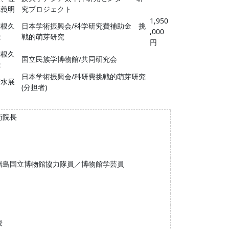
藤義明
究プロジェクト
1,950
関根久
日本学術振興会/科学研究費補助金 挑
,000
雄
戦的萌芽研究
円
関根久
国立民族学博物館/共同研究会
雄
日本学術振興会/科研費挑戦的萌芽研究
清水展
(分担者)
術院長
諸島国立博物館協力隊員／博物館学芸員
授