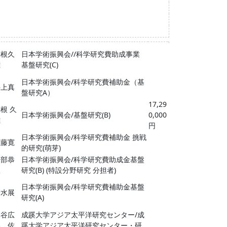
関根久
日本学術振興会//科学研究費助成事業
雄
基盤研究(C)
日本学術振興会/科学研究費補助金（基
井上真
盤研究A）
17,29
根 久
日本学術振興会/基盤研究(B)
0,000
雄
円
日本学術振興会/科学研究費補助金 挑戦
佐藤寛
的研究(萌芽)
岡部恭
日本学術振興会/科学研究費助成金基盤
宜
研究(B) (特設分野研究 分担者)
日本学術振興会/科学研究費補助金基盤
清水展
研究(A)
細谷広
成蹊大学アジア太平洋研究センター/成
美、佐
蹊大学アジア太平洋研究センター・研