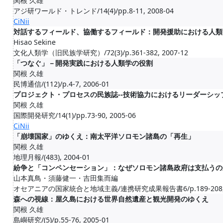
関根 久雄
アジ研ワールド・トレンド/14(4)/pp.8-11, 2008-04
CiNii
対話するフィールド、協働するフィールド：開発援助における人類
Hisao Sekine
文化人類学（旧民族学研究）/72(3)/p.361-382, 2007-12
「つなぐ」－開発実践における人類学の役割
関根 久雄
民博通信/(112)/p.4-7, 2006-01
プロジェクト・プロセスの民族誌--技術協力におけるリーダーシッ
関根 久雄
国際開発研究/14(1)/pp.73-90, 2005-06
CiNii
「崩壊国家」のゆくえ：南太平洋ソロモン諸島の「再生」
関根 久雄
地理月報/(483), 2004-01
紛争と「コンペンセーション」：なぜソロモン諸島政府は支払うの
山本真鳥・須藤健一・吉田集而編
オセアニアの国家統合と地域主義/連携研究成果報告書6/p.189-208, 2
森への視線：屋久島における世界自然遺産と観光開発のゆくえ
関根 久雄
島嶼研究/(5)/p.55-76, 2005-01