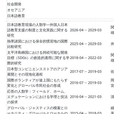
社会開発
オセアニア
日本語教育
日本語教育現場の人類学―外国人日本
語教育支援の制度と文化実践に関する
2026-04 -- 2029-03
研究
熱帯諸国における保全的慣習地の国際
2025-04 -- 2029-03
比較研究
太平洋島嶼国における持続可能な開発
関
目標（SDGs）の創造的適用に関する学
2018-04 -- 2022-03
際的研究
日本型コンビニエンスストアのアジア
2017-07 -- 2019-03
展開とその現地化過程
国際ボランティアが途上国にもたらす
2016-07 -- 2019-03
変化とグローバル市民社会の形成
応答の人類学：フィールド、ホーム、
エデュケーションにおける学理と技法
2016-04 -- 2021-03
の探求
グローバル・ジャスティスの模索とロ
ーカリティ：グローバルとローカルの
2015-04 -- 2018-03