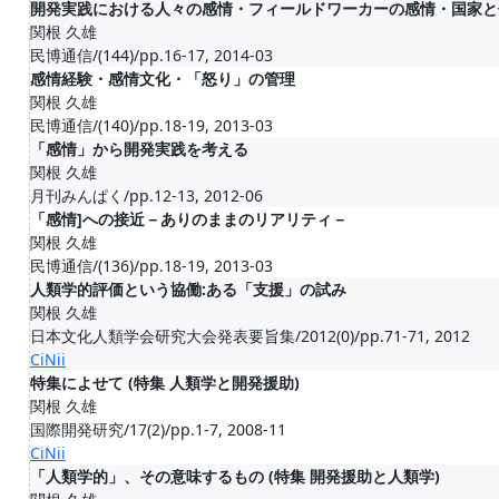
開発実践における人々の感情・フィールドワーカーの感情・国家と
関根 久雄
民博通信/(144)/pp.16-17, 2014-03
感情経験・感情文化・「怒り」の管理
関根 久雄
民博通信/(140)/pp.18-19, 2013-03
「感情」から開発実践を考える
関根 久雄
月刊みんぱく/pp.12-13, 2012-06
「感情]への接近－ありのままのリアリティ－
関根 久雄
民博通信/(136)/pp.18-19, 2013-03
人類学的評価という協働:ある「支援」の試み
関根 久雄
日本文化人類学会研究大会発表要旨集/2012(0)/pp.71-71, 2012
CiNii
特集によせて (特集 人類学と開発援助)
関根 久雄
国際開発研究/17(2)/pp.1-7, 2008-11
CiNii
「人類学的」、その意味するもの (特集 開発援助と人類学)