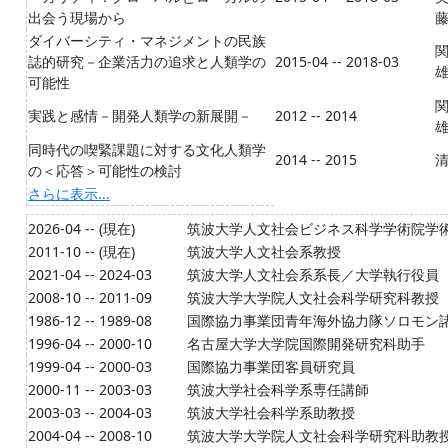
出会う現場から
ダイバーシティ・マネジメントの民族
誌的研究－企業活力の追求と人類学の
2015-04 -- 2018-03
可能性
実践と感情－開発人類学の新展開－
2012 -- 2014
同時代の喫緊課題に対する文化人類学
2014 -- 2015
の＜応答＞可能性の検討
さらに表示...
2026-04 -- (現在)
筑波大学人文社会ビジネス科学学術院学
2011-10 -- (現在)
筑波大学人文社会系教授
2021-04 -- 2024-03
筑波大学人文社会系系長／大学執行役員
2008-10 -- 2011-09
筑波大学大学院人文社会科学研究科教授
1986-12 -- 1989-08
国際協力事業団青年海外協力隊ソロモン
1996-04 -- 2000-10
名古屋大学大学院国際開発研究科助手
1999-04 -- 2000-03
国際協力事業団客員研究員
2000-11 -- 2003-03
筑波大学社会科学系専任講師
2003-03 -- 2004-03
筑波大学社会科学系助教授
2004-04 -- 2008-10
筑波大学大学院人文社会科学研究科助教