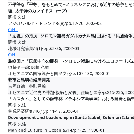
不平等な「平等」をもとめて--メラネシアにおける近年の紛争とそ
理--太平洋のカレイドスコープ)
関根 久雄
アジ研ワ-ルド・トレンド/8(8)/pp.17-20, 2002-08
CiNii
「辺境」の抵抗--ソロモン諸島ガダルカナル島における「民族紛争
関根 久雄
地域研究論集/4(1)/pp.63-86, 2002-03
CiNii
島嶼国と「民衆中心の開発」-ソロモン諸島におけるエコツーリズ
須藤健一編; 関根 久雄
オセアニアの国家統合と国民文化/p.107-130, 2000-01
都市と島嶼の経済開発
吉岡政德・林勲男編
オセアニア近代史の課題-接触と変貌、住民と国家/p.215-236, 2000
「カスタム」としての熱帯林-メラネシア島嶼国における開発と熱
関根 久雄
林業経済研究/46(1)/p.11-18, 2000-01
Development and Leadership in Santa Isabel, Soloman Island
関根 久雄
Man and Culture in Oceania./14/p.1-29, 1998-01