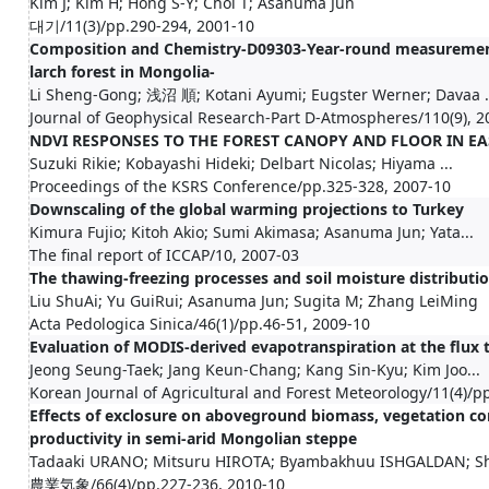
Kim J; Kim H; Hong S-Y; Choi T; Asanuma Jun
대기/11(3)/pp.290-294, 2001-10
Composition and Chemistry-D09303-Year-round measurement
larch forest in Mongolia-
Li Sheng-Gong; 浅沼 順; Kotani Ayumi; Eugster Werner; Davaa .
Journal of Geophysical Research-Part D-Atmospheres/110(9), 2
NDVI RESPONSES TO THE FOREST CANOPY AND FLOOR IN EA
Suzuki Rikie; Kobayashi Hideki; Delbart Nicolas; Hiyama ...
Proceedings of the KSRS Conference/pp.325-328, 2007-10
Downscaling of the global warming projections to Turkey
Kimura Fujio; Kitoh Akio; Sumi Akimasa; Asanuma Jun; Yata...
The final report of ICCAP/10, 2007-03
The thawing-freezing processes and soil moisture distributio
Liu ShuAi; Yu GuiRui; Asanuma Jun; Sugita M; Zhang LeiMing
Acta Pedologica Sinica/46(1)/pp.46-51, 2009-10
Evaluation of MODIS-derived evapotranspiration at the flux t
Jeong Seung-Taek; Jang Keun-Chang; Kang Sin-Kyu; Kim Joo...
Korean Journal of Agricultural and Forest Meteorology/11(4)/p
Effects of exclosure on aboveground biomass, vegetation co
productivity in semi-arid Mongolian steppe
Tadaaki URANO; Mitsuru HIROTA; Byambakhuu ISHGALDAN; Sh
農業気象/66(4)/pp.227-236, 2010-10