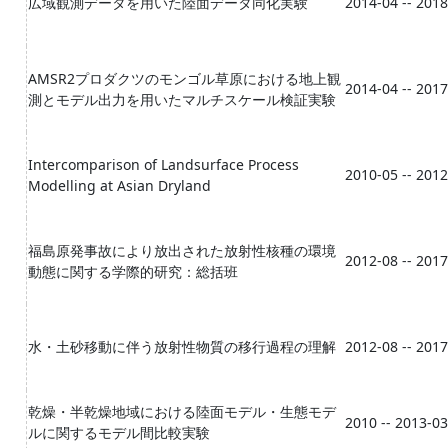
広域観測データを用いた陸面データ同化実験
2014-04 -- 201
AMSR2プロダクツのモンゴル草原における地上観
2014-04 -- 201
測とモデル出力を用いたマルチスケール検証実験
Intercomparison of Landsurface Process
2010-05 -- 201
Modelling at Asian Dryland
福島原発事故により放出された放射性核種の環境
2012-08 -- 201
動態に関する学際的研究：総括班
水・土砂移動に伴う放射性物質の移行過程の理解
2012-08 -- 201
乾燥・半乾燥地域における陸面モデル・生態モデ
2010 -- 2013-03
ルに関するモデル間比較実験