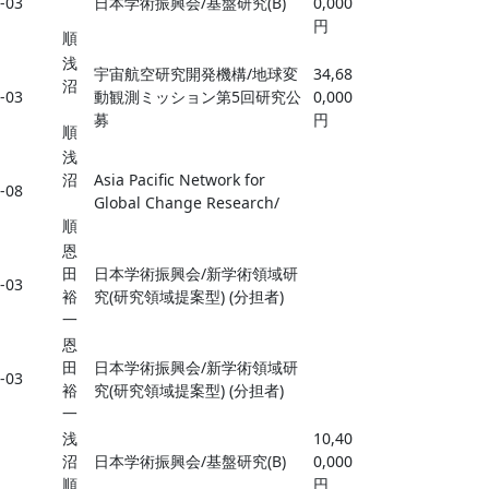
8-03
日本学術振興会/基盤研究(B)
0,000
円
順
浅
宇宙航空研究開発機構/地球変
34,68
沼
7-03
動観測ミッション第5回研究公
0,000
募
円
順
浅
沼
Asia Pacific Network for
2-08
Global Change Research/
順
恩
田
日本学術振興会/新学術領域研
7-03
裕
究(研究領域提案型) (分担者)
一
恩
田
日本学術振興会/新学術領域研
7-03
裕
究(研究領域提案型) (分担者)
一
浅
10,40
沼
日本学術振興会/基盤研究(B)
0,000
順
円