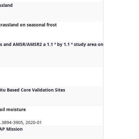
ssland
grassland on seasonal frost
ns and AMSR/AMSR2 a 1.1 º by 1.1 º study area on
tu Based Core Validation Sites
oil moisture
.3894-3905, 2020-01
MAP Mission