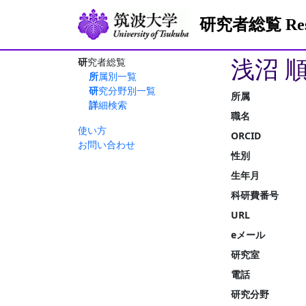
研究者総覧 Resea
浅沼 
研究者総覧
所属別一覧
研究分野別一覧
所属
詳細検索
職名
使い方
ORCID
お問い合わせ
性別
生年月
科研費番号
URL
eメール
研究室
電話
研究分野