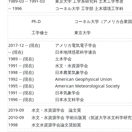
1989-03 -- 1991-03
東京大学 工学系研究科 土木工学専攻
-- 1996
コーネル大学 工学部 土木環境工学科
Ph.D
コーネル大学（アメリカ合衆国
工学修士
東京大学
2017-12 -- (現在)
アメリカ電気電子学会
-- (現在)
日本地球惑星科学連合
1989 -- (現在)
土木学会
1991 -- (現在)
水文・水資源学会
1998 -- (現在)
日本農業気象学会
1992 -- (現在)
American Geophysical Union
1995 -- (現在)
American Meteorological Society
1991 -- (現在)
日本気象学会
1996 -- (現在)
日本水文科学会
2019-09
水文・水資源学会 論文賞
2010-09
水文・水資源学会 学術出版賞（筑波大学水文科学研
1998
水文水資源学会論文奨励賞