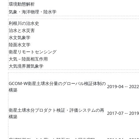
環境動態解析
気象・海洋物理・陸水学
利根川の治水史
治水と水災害
水文気象学
陸面水文学
衛星リモートセンシング
大気－陸面相互作用
大気境界層気象学
GCOM-W衛星土壌水分量のグローバル検証体制の
2019-04 -- 202
構築
衛星土壌水分プロダクト検証・評価システムの再
2017-07 -- 201
構築