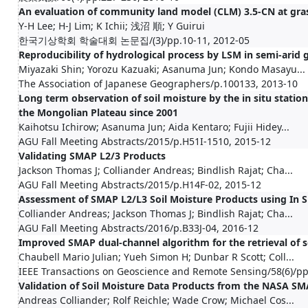
An evaluation of community land model (CLM) 3.5-CN at gra
Y-H Lee; H-J Lim; K Ichii; 浅沼 順; Y Guirui
한국기상학회 학술대회 논문집/(3)/pp.10-11, 2012-05
Reproducibility of hydrological process by LSM in semi-arid 
Miyazaki Shin; Yorozu Kazuaki; Asanuma Jun; Kondo Masayu...
The Association of Japanese Geographers/p.100133, 2013-10
Long term observation of soil moisture by the in situ statio
the Mongolian Plateau since 2001
Kaihotsu Ichirow; Asanuma Jun; Aida Kentaro; Fujii Hidey...
AGU Fall Meeting Abstracts/2015/p.H51I-1510, 2015-12
Validating SMAP L2/3 Products
Jackson Thomas J; Colliander Andreas; Bindlish Rajat; Cha...
AGU Fall Meeting Abstracts/2015/p.H14F-02, 2015-12
Assessment of SMAP L2/L3 Soil Moisture Products using In Si
Colliander Andreas; Jackson Thomas J; Bindlish Rajat; Cha...
AGU Fall Meeting Abstracts/2016/p.B33J-04, 2016-12
Improved SMAP dual-channel algorithm for the retrieval of s
Chaubell Mario Julian; Yueh Simon H; Dunbar R Scott; Coll...
IEEE Transactions on Geoscience and Remote Sensing/58(6)/pp
Validation of Soil Moisture Data Products from the NASA S
Andreas Colliander; Rolf Reichle; Wade Crow; Michael Cos...