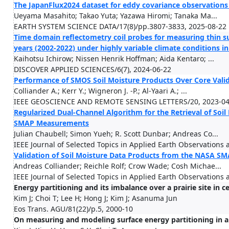
The JapanFlux2024 dataset for eddy covariance observations
Ueyama Masahito; Takao Yuta; Yazawa Hiromi; Tanaka Ma...
EARTH SYSTEM SCIENCE DATA/17(8)/pp.3807-3833, 2025-08-22
Time domain reflectometry coil probes for measuring thin sur
years (2002-2022) under highly variable climate conditions i
Kaihotsu Ichirow; Nissen Henrik Hoffman; Aida Kentaro; ...
DISCOVER APPLIED SCIENCES/6(7), 2024-06-22
Performance of SMOS Soil Moisture Products Over Core Valid
Colliander A.; Kerr Y.; Wigneron J. -P.; Al-Yaari A.; ...
IEEE GEOSCIENCE AND REMOTE SENSING LETTERS/20, 2023-04
Regularized Dual-Channel Algorithm for the Retrieval of Soi
SMAP Measurements
Julian Chaubell; Simon Yueh; R. Scott Dunbar; Andreas Co...
IEEE Journal of Selected Topics in Applied Earth Observation
Validation of Soil Moisture Data Products from the NASA S
Andreas Colliander; Reichle Rolf; Crow Wade; Cosh Michae...
IEEE Journal of Selected Topics in Applied Earth Observation
Energy partitioning and its imbalance over a prairie site in 
Kim J; Choi T; Lee H; Hong J; Kim J; Asanuma Jun
Eos Trans. AGU/81(22)/p.5, 2000-10
On measuring and modeling surface energy partitioning in a