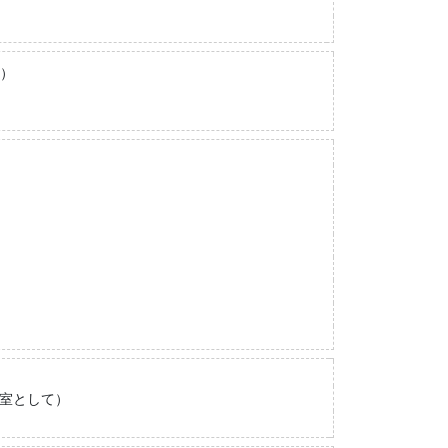
）
究室として）