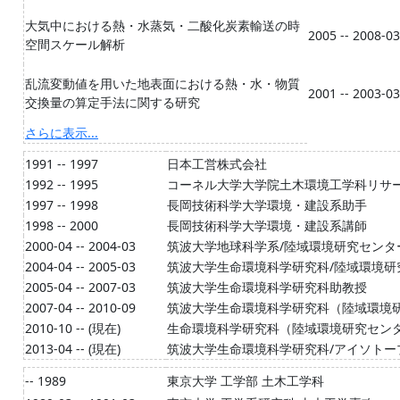
大気中における熱・水蒸気・二酸化炭素輸送の時
2005 -- 2008-03
空間スケール解析
乱流変動値を用いた地表面における熱・水・物質
2001 -- 2003-03
交換量の算定手法に関する研究
さらに表示...
1991 -- 1997
日本工営株式会社
1992 -- 1995
コーネル大学大学院土木環境工学科リサ
1997 -- 1998
長岡技術科学大学環境・建設系助手
1998 -- 2000
長岡技術科学大学環境・建設系講師
2000-04 -- 2004-03
筑波大学地球科学系/陸域環境研究センタ
2004-04 -- 2005-03
筑波大学生命環境科学研究科/陸域環境研
2005-04 -- 2007-03
筑波大学生命環境科学研究科助教授
2007-04 -- 2010-09
筑波大学生命環境科学研究科（陸域環境
2010-10 -- (現在)
生命環境科学研究科（陸域環境研究セン
2013-04 -- (現在)
筑波大学生命環境科学研究科/アイソトー
-- 1989
東京大学 工学部 土木工学科