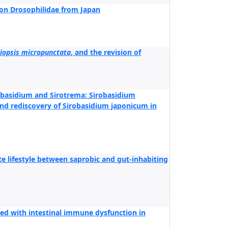
on Drosophilidae from Japan
iopsis micropunctata
, and the revision of
obasidium and Sirotrema: Sirobasidium
and rediscovery of Sirobasidium japonicum in
e lifestyle between saprobic and gut-inhabiting
ted with intestinal immune dysfunction in