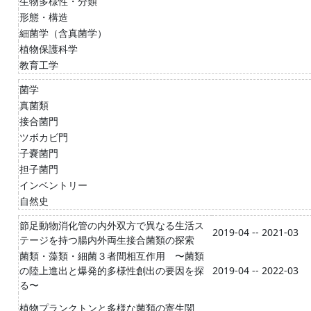
生物多様性・分類
形態・構造
細菌学（含真菌学）
植物保護科学
教育工学
菌学
真菌類
接合菌門
ツボカビ門
子嚢菌門
担子菌門
インベントリー
自然史
節足動物消化管の内外双方で異なる生活ス
2019-04 -- 2021-03
テージを持つ腸内外両生接合菌類の探索
菌類・藻類・細菌３者間相互作用 〜菌類
の陸上進出と爆発的多様性創出の要因を探
2019-04 -- 2022-03
る〜
植物プランクトンと多様な菌類の寄生関