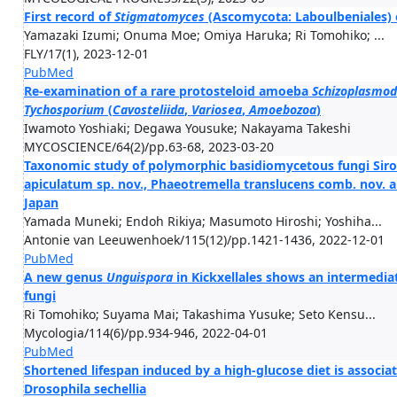
First record of
Stigmatomyces
(Ascomycota: Laboulbeniales) 
Yamazaki Izumi; Onuma Moe; Omiya Haruka; Ri Tomohiko; ...
FLY/17(1), 2023-12-01
PubMed
Re-examination of a rare protosteloid amoeba
Schizoplasmod
Tychosporium
(
Cavosteliida
,
Variosea
,
Amoebozoa
)
Iwamoto Yoshiaki; Degawa Yousuke; Nakayama Takeshi
MYCOSCIENCE/64(2)/pp.63-68, 2023-03-20
Taxonomic study of polymorphic basidiomycetous fungi Sir
apiculatum sp. nov., Phaeotremella translucens comb. nov. 
Japan
Yamada Muneki; Endoh Rikiya; Masumoto Hiroshi; Yoshiha...
Antonie van Leeuwenhoek/115(12)/pp.1421-1436, 2022-12-01
PubMed
A new genus
Unguispora
in Kickxellales shows an intermediat
fungi
Ri Tomohiko; Suyama Mai; Takashima Yusuke; Seto Kensu...
Mycologia/114(6)/pp.934-946, 2022-04-01
PubMed
Shortened lifespan induced by a high-glucose diet is associa
Drosophila sechellia