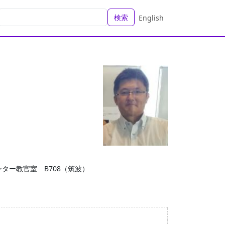
検索
English
ター教官室 B708（筑波）