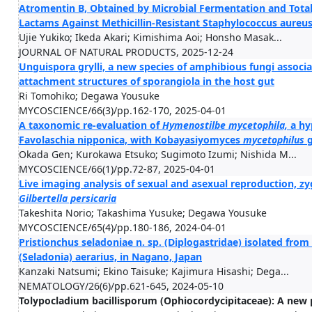
Atromentin B, Obtained by Microbial Fermentation and Total S
Lactams Against Methicillin-Resistant Staphylococcus aureu
Ujie Yukiko; Ikeda Akari; Kimishima Aoi; Honsho Masak...
JOURNAL OF NATURAL PRODUCTS, 2025-12-24
Unguispora grylli, a new species of amphibious fungi associat
attachment structures of sporangiola in the host gut
Ri Tomohiko; Degawa Yousuke
MYCOSCIENCE/66(3)/pp.162-170, 2025-04-01
A taxonomic re-evaluation of
Hymenostilbe
mycetophila,
a hy
Favolaschia nipponica, with Kobayasiyomyces
mycetophilus
g
Okada Gen; Kurokawa Etsuko; Sugimoto Izumi; Nishida M...
MYCOSCIENCE/66(1)/pp.72-87, 2025-04-01
Live imaging analysis of sexual and asexual reproduction, z
Gilbertella
persicaria
Takeshita Norio; Takashima Yusuke; Degawa Yousuke
MYCOSCIENCE/65(4)/pp.180-186, 2024-04-01
Pristionchus seladoniae n. sp. (Diplogastridae) isolated from 
(Seladonia) aerarius, in Nagano, Japan
Kanzaki Natsumi; Ekino Taisuke; Kajimura Hisashi; Dega...
NEMATOLOGY/26(6)/pp.621-645, 2024-05-10
Tolypocladium bacillisporum (Ophiocordycipitaceae): A new 