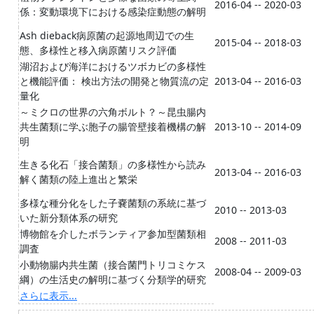
2016-04 -- 2020-03
係：変動環境下における感染症動態の解明
Ash dieback病原菌の起源地周辺での生
2015-04 -- 2018-03
態、多様性と移入病原菌リスク評価
湖沼および海洋におけるツボカビの多様性
と機能評価： 検出方法の開発と物質流の定
2013-04 -- 2016-03
量化
～ミクロの世界の六角ボルト？～昆虫腸内
共生菌類に学ぶ胞子の腸管壁接着機構の解
2013-10 -- 2014-09
明
生きる化石「接合菌類」の多様性から読み
2013-04 -- 2016-03
解く菌類の陸上進出と繁栄
多様な種分化をした子嚢菌類の系統に基づ
2010 -- 2013-03
いた新分類体系の研究
博物館を介したボランティア参加型菌類相
2008 -- 2011-03
調査
小動物腸内共生菌（接合菌門トリコミケス
2008-04 -- 2009-03
綱）の生活史の解明に基づく分類学的研究
さらに表示...