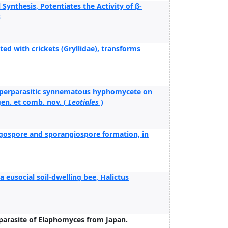
ynthesis, Potentiates the Activity of β-
s
ed with crickets (Gryllidae), transforms
perparasitic synnematous hyphomycete on
en. et comb. nov. (
Leotiales
)
ygospore and sporangiospore formation, in
a eusocial soil-dwelling bee, Halictus
parasite of Elaphomyces from Japan.