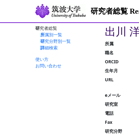
研究者総覧 Resea
出川 
研究者総覧
所属別一覧
研究分野別一覧
所属
詳細検索
職名
使い方
ORCID
お問い合わせ
生年月
URL
eメール
研究室
電話
Fax
研究分野