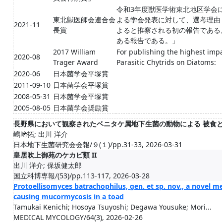
令和3年度獣医学術東北地区学会
東北獣医師会連合会
よる学会発表に対して、選考理由：「
2021-11
長賞
よると推察される初の報告である
ある報告である。」
2017 William
For publishing the highest impac
2020-08
Trager Award
Parasitic Chytrids on Diatoms:
2020-06
日本菌学会平塚賞
2011-09-10
日本菌学会平塚賞
2008-05-31
日本菌学会平塚賞
2005-08-05
日本菌学会奨励賞
長野県において観察されたベニタケ属地下生菌の動物による 被食
嶋﨑拓; 出川 洋介
日本地下生菌研究会会報/９(１)/pp.31-33, 2026-03-31
皇居吹上御苑のケカビ類 II
出川 洋介; 保坂健太郎
国立科博専報/(53)/pp.113-117, 2026-03-28
Protoellisomyces batrachophilus, gen. et sp. nov., a novel 
causing mucormycosis in a toad
Tamukai Kenichi; Hosoya Tsuyoshi; Degawa Yousuke; Mori...
MEDICAL MYCOLOGY/64(3), 2026-02-26