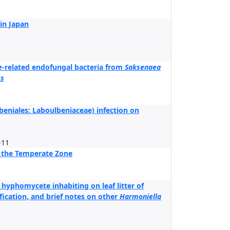
in Japan
e
-related endofungal bacteria from
Saksenaea
es
eniales: Laboulbeniaceae) infection on
-11
d the Temperate Zone
 hyphomycete inhabiting on leaf litter of
ification, and brief notes on other
Harmoniella