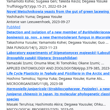
Yamamoto Kohei; Sugawa Gen; Takeda Keizo; Degawa Yosuke
Truffology/5(1)/pp.15-21, 2022-03-24
Novel Metschnikowia yeasts from the gut of green lacewing 
Yoshihashi Yuma; Degawa Yosuke
Antonie van Leeuwenhoek, 2023-09-27
PubMed
Detection and isolation of a new member of
Burkholderiacea
boninensis
sp. nov., a new thermotolerant fungus in
Mucoral
Takashima Yusuke; Yamamoto Kohei; Degawa Yousuke; Guo ...
IMA FUNGUS/14(1), 2023-11-23
Laboratory experiments of
Stigmatomyces majewskii
(Laboulb
Drosophila suzukii
(Diptera: Drosophilidae)
Yamazaki Izumi; Onuma Moe; Ri Tomohiko; Okane Izumi; ...
APPLIED ENTOMOLOGY AND ZOOLOGY/58(4)/pp.379-385, 2023
Life Cycle Plasticity in
Typhula
and
Pistillaria
in the Arctic an
Hoshino Tamotsu; Yajima Yuka; Degawa Yosuke; Kume Ats...
MICROORGANISMS/11(8), 2023-08
Harmoniella junipericola
(
Strobiloscyphaceae
,
Pezizales
), a new
Juniperus chinensis
in Japan, its molecular phylogenetic class
species
Masaki Teruhisa; Hashimoto Akira; Degawa Yousuke; Ohku...
MYCOLOGICAL PROGRESS/22(5), 2023-05