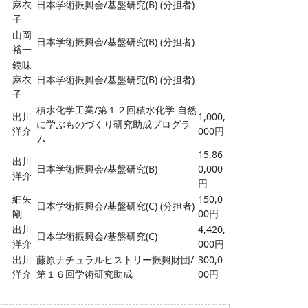
麻衣
日本学術振興会/基盤研究(B) (分担者)
子
山岡
日本学術振興会/基盤研究(B) (分担者)
裕一
鏡味
麻衣
日本学術振興会/基盤研究(B) (分担者)
子
積水化学工業/第１２回積水化学 自然
出川
1,000,
に学ぶものづくり研究助成プログラ
洋介
000円
ム
15,86
出川
日本学術振興会/基盤研究(B)
0,000
洋介
円
細矢
150,0
日本学術振興会/基盤研究(C) (分担者)
剛
00円
出川
4,420,
日本学術振興会/基盤研究(C)
洋介
000円
出川
藤原ナチュラルヒストリー振興財団/
300,0
洋介
第１６回学術研究助成
00円