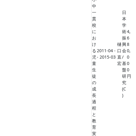
中
一
日
貫
本
校
学
に
術
4,
お
振
6
け
樋
興
8
る
2011-04 -
口
会
0,
児
- 2015-03
直
/
0
童
宏
基
0
生
盤
0
徒
研
円
の
究
成
(C
長
)
過
程
と
教
育
実