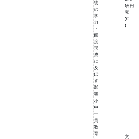
徒
研
円
の
究
学
(C
力
)
・
態
度
形
成
に
及
ぼ
す
影
響
小
中
一
貫
教
育
文