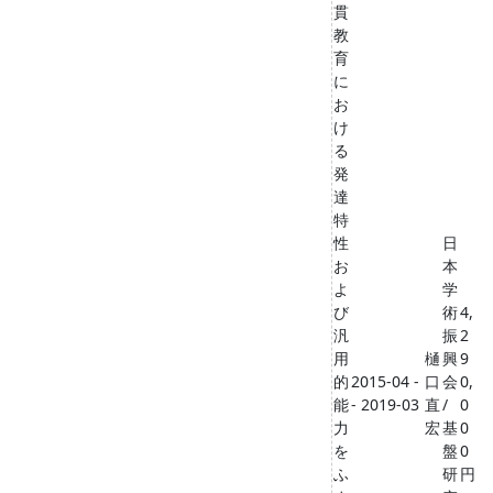
貫
教
育
に
お
け
る
発
達
特
性
日
お
本
よ
学
び
術
4,
汎
振
2
用
樋
興
9
的
2015-04 -
口
会
0,
能
- 2019-03
直
/
0
力
宏
基
0
を
盤
0
ふ
研
円