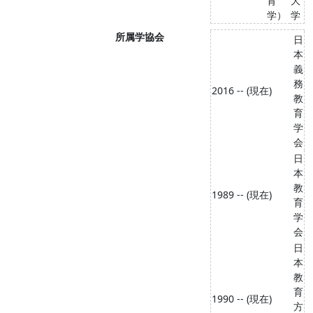
育
大
学）
学
所属学協会
日
本
義
務
2016 -- (現在)
教
育
学
会
日
本
教
1989 -- (現在)
育
学
会
日
本
教
育
1990 -- (現在)
方