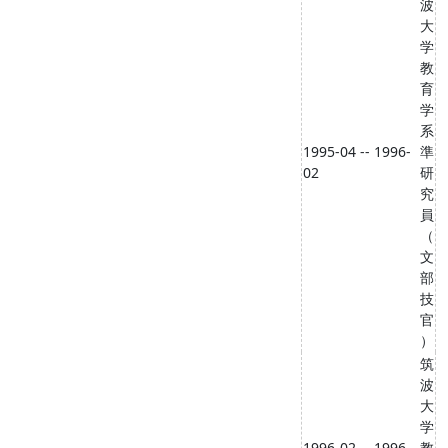
波
大
学
教
育
学
系
1995-04 -- 1996-
準
02
研
究
員
（
文
部
技
官
）
筑
波
大
学
1996-02 -- 1996-
教