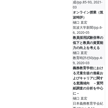
成/pp.85-93, 2021-
03
オンライン授業（筑
波時評）
樋口 直宏
筑波大学新聞/pp.6-
6, 2020-05
教員採用試験倍率の
低下と教員の資質能
力の向上を考える
樋口 直宏
教育時評/(50)/pp.4-
9, 2020-03
義務教育学校におけ
る児童生徒の進級お
よびキャリアに関す
る意識傾向 －質問
紙調査の分析を中心
に－
樋口 直宏
日本義務教育学会紀