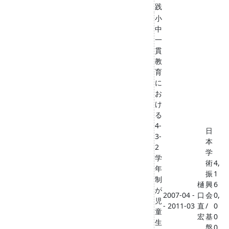
践
小
中
一
貫
教
育
に
お
け
る
4-
日
3-
本
2
学
学
術
4,
年
振
1
制
樋
興
6
が
2007-04 -
口
会
0,
児
- 2011-03
直
/
0
童
宏
基
0
生
盤
0