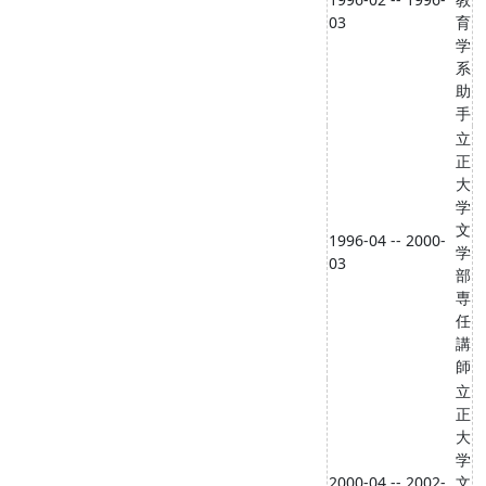
03
育
学
系
助
手
立
正
大
学
文
1996-04 -- 2000-
学
03
部
専
任
講
師
立
正
大
学
2000-04 -- 2002-
文