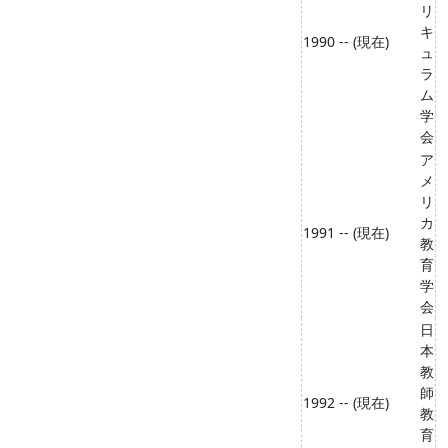
リ
キ
1990 -- (現在)
ュ
ラ
ム
学
会
ア
メ
リ
カ
1991 -- (現在)
教
育
学
会
日
本
教
師
1992 -- (現在)
教
育