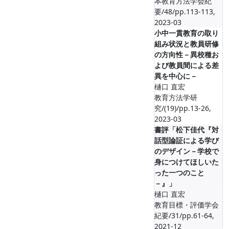
本教育方法学会紀
要/48/pp.113-113,
2023-03
小中一貫教育の取り
組み状況と教員研修
の方向性－異校種お
よび教員間による差
異を中心に－
樋口 直宏
教育方法学研
究/(19)/pp.13-26,
2023-03
書評「松下佳代『対
話型論証による学び
のデザイン－学校で
身につけてほしいた
った一つのこと
－』」
樋口 直宏
教育目標・評価学会
紀要/31/pp.61-64,
2021-12