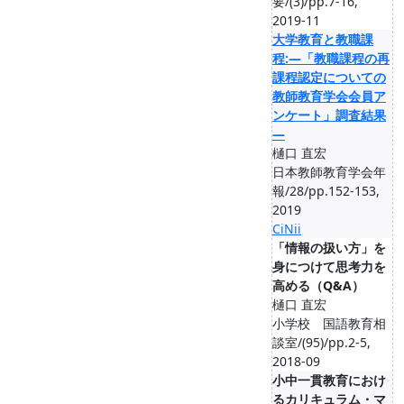
要/(3)/pp.7-16,
2019-11
大学教育と教職課
程:―「教職課程の再
課程認定についての
教師教育学会会員ア
ンケート」調査結果
―
樋口 直宏
日本教師教育学会年
報/28/pp.152-153,
2019
CiNii
「情報の扱い方」を
身につけて思考力を
高める（Q&A）
樋口 直宏
小学校 国語教育相
談室/(95)/pp.2-5,
2018-09
小中一貫教育におけ
るカリキュラム・マ