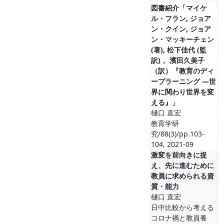
図書紹介「マイケ
ル・フラン, ジョア
ン・クイン, ジョア
ン・マッキーチェン
(著), 松下佳代 (監
訳)， 濱田久美子
（訳）『教育のディ
ープラーニング ―世
界に関わり世界を変
える』」
樋口 直宏
教育学研
究/88(3)/pp.103-
104, 2021-09
激変を前向きに捉
え、先に進むために
教員に求められる資
質・能力
樋口 直宏
日中比較から考える
コロナ禍と教員養