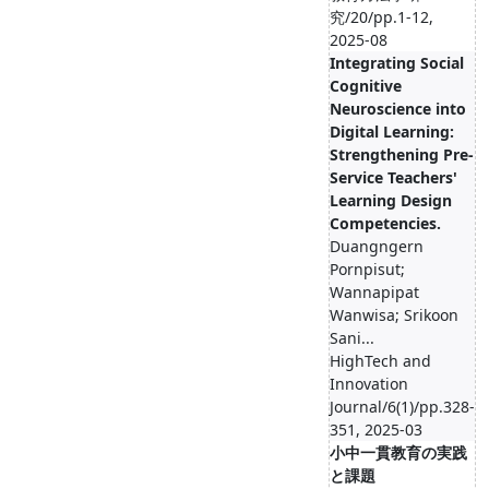
究/20/pp.1-12,
2025-08
Integrating Social
Cognitive
Neuroscience into
Digital Learning:
Strengthening Pre-
Service Teachers'
Learning Design
Competencies.
Duangngern
Pornpisut;
Wannapipat
Wanwisa; Srikoon
Sani...
HighTech and
Innovation
Journal/6(1)/pp.328-
351, 2025-03
小中一貫教育の実践
と課題