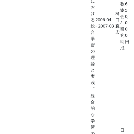
に
教
6
お
協
5
け
樋
会
0,
る
2006-04 -
口
/
0
総
- 2007-03
直
研
0
合
宏
究
0
学
助
円
習
成
の
理
論
と
実
践
「
総
合
的
な
学
習
日
の