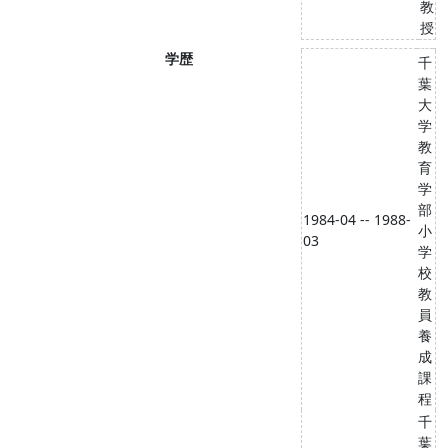
教
授
学歴
千
葉
大
学
教
育
学
部
1984-04 -- 1988-
小
03
学
校
教
員
養
成
課
程
千
葉