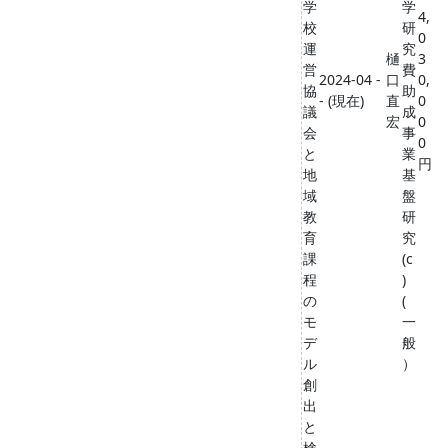
学
学
4,
校
研
0
運
究
樋
3
営
費
2024-04 -
口
0,
協
助
- (現在)
直
0
議
成
宏
0
会
事
0
と
業
円
地
基
域
盤
教
研
育
究
課
(c
程
)
の
(
モ
一
デ
般
ル
）
創
出
と
検