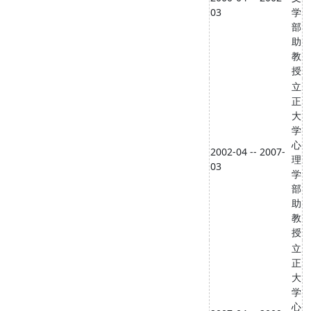
03
学
部
助
教
授
立
正
大
学
心
2002-04 -- 2007-
理
03
学
部
助
教
授
立
正
大
学
心