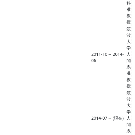
科
准
教
授
筑
波
大
学
2011-10 -- 2014-
人
06
間
系
准
教
授
筑
波
大
学
2014-07 -- (現在)
人
間
系