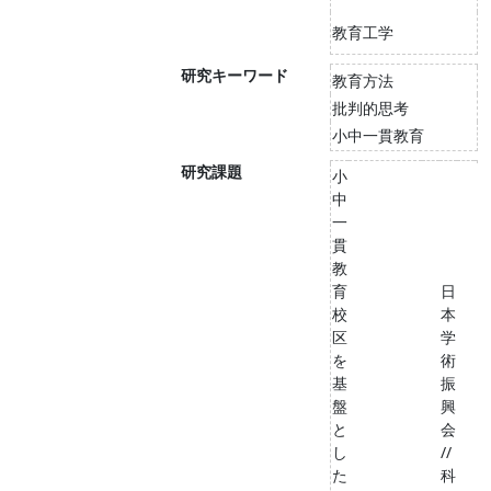
教育工学
研究キーワード
教育方法
批判的思考
小中一貫教育
研究課題
小
中
一
貫
教
育
日
校
本
区
学
を
術
基
振
盤
興
と
会
し
//
た
科