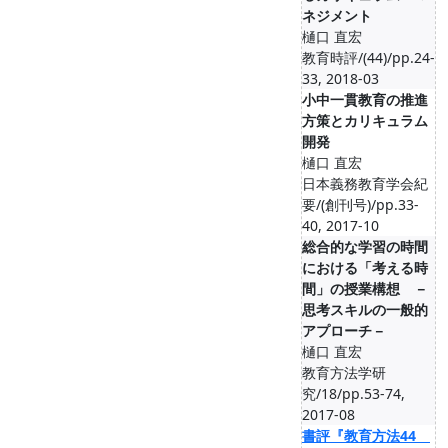
ネジメント
樋口 直宏
教育時評/(44)/pp.24-
33, 2018-03
小中一貫教育の推進
方策とカリキュラム
開発
樋口 直宏
日本義務教育学会紀
要/(創刊号)/pp.33-
40, 2017-10
総合的な学習の時間
における「考える時
間」の授業構想 －
思考スキルの一般的
アプローチ－
樋口 直宏
教育方法学研
究/18/pp.53-74,
2017-08
書評『教育方法44