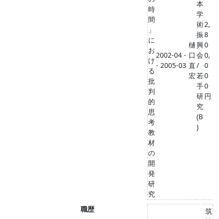
本
時
学
間
術
2,
」
振
8
に
樋
興
0
お
2002-04 -
口
会
0,
け
- 2005-03
直
/
0
る
宏
若
0
批
手
0
判
研
円
的
究
思
(B
考
)
教
材
の
開
発
研
究
職歴
筑