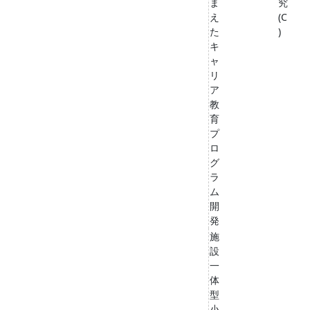
ま
究
え
(C
た
)
キ
ャ
リ
ア
教
育
プ
ロ
グ
ラ
ム
開
発
施
設
一
体
型
小