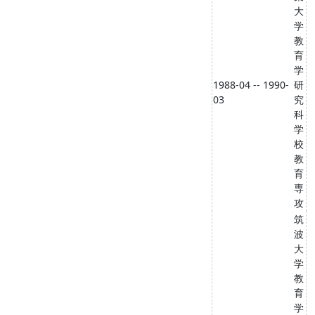
大
学
教
育
学
1988-04 -- 1990-
研
03
究
科
学
校
教
育
専
攻
筑
波
大
学
教
育
学