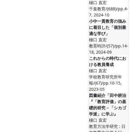
樋口 直宏
千葉教育/(688)/pp.4-
7, 2024-10
小中一貫教育の強み
に着目した「個別最
適な学び」
樋口 直宏
教育時評/(57)/pp.14-
18, 2024-09
これからの時代にお
ける教員養成
樋口 直宏
学校教育研究所年
報/(67)/pp.10-15,
2023-05
図書紹介「田中耕治
『「教育評価」の基
礎的研究－「シカゴ
学派」に学ぶ』
樋口 直宏
教育方法学研究 : 日