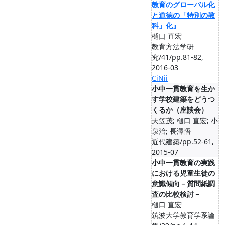
教育のグローバル化
と道徳の「特別の教
科」化』
樋口 直宏
教育方法学研
究/41/pp.81-82,
2016-03
CiNii
小中一貫教育を生か
す学校建築をどうつ
くるか（座談会）
天笠茂; 樋口 直宏; 小
泉治; 長澤悟
近代建築/pp.52-61,
2015-07
小中一貫教育の実践
における児童生徒の
意識傾向－質問紙調
査の比較検討－
樋口 直宏
筑波大学教育学系論