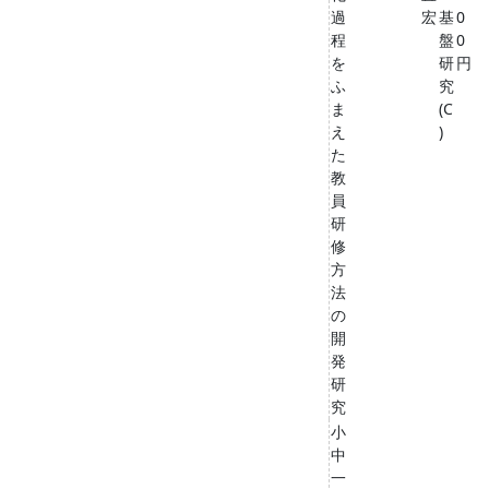
過
宏
基
0
程
盤
0
を
研
円
ふ
究
ま
(C
え
)
た
教
員
研
修
方
法
の
開
発
研
究
小
中
一