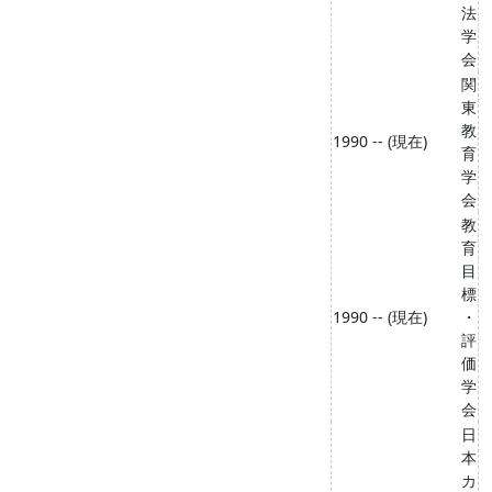
法
学
会
関
東
教
1990 -- (現在)
育
学
会
教
育
目
標
1990 -- (現在)
・
評
価
学
会
日
本
カ