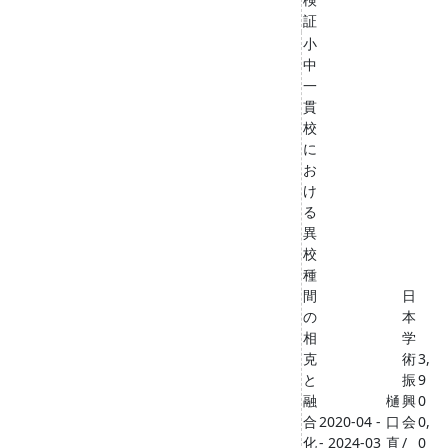
証
小
中
一
貫
校
に
お
け
る
異
校
種
間
日
の
本
相
学
克
術
3,
と
振
9
融
樋
興
0
合
2020-04 -
口
会
0,
化
- 2024-03
直
/
0