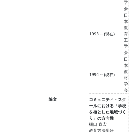
学
会
日
本
教
1993 -- (現在)
育
工
学
会
日
本
教
1994 -- (現在)
材
学
会
論文
コミュニティ・スク
ールにおける「学校
を核とした地域づく
り」の方向性
樋口 直宏
教育方法学研