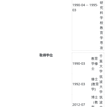
研
1990-04 -- 1995-
究
03
科
学
校
教
育
学
専
攻
取得学位
千
教育
葉
1990-03
学修
大
士
学
筑
修士
波
1992-03
(教育
大
学)
学
博士
筑
（教
波
2012-07